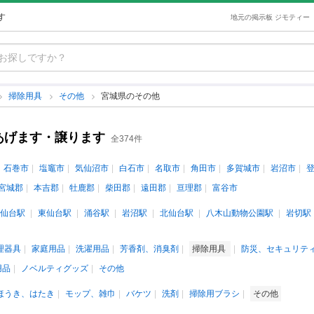
す
地元の掲示板 ジモティー
掃除用具
その他
宮城県のその他
あげます・譲ります
全374件
石巻市
塩竈市
気仙沼市
白石市
名取市
角田市
多賀城市
岩沼市
宮城郡
本吉郡
牡鹿郡
柴田郡
遠田郡
亘理郡
富谷市
仙台駅
東仙台駅
涌谷駅
岩沼駅
北仙台駅
八木山動物公園駅
岩切駅
理器具
家庭用品
洗濯用品
芳香剤、消臭剤
掃除用具
防災、セキュリテ
用品
ノベルティグッズ
その他
ほうき、はたき
モップ、雑巾
バケツ
洗剤
掃除用ブラシ
その他