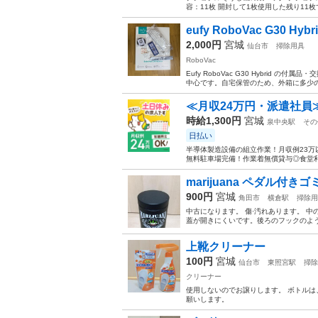
容：11枚 開封して1枚使用した残り11
eufy RoboVac G30 Hy
2,000円
宮城
仙台市
掃除用具
RoboVac
Eufy RoboVac G30 Hybri
中心です。自宅保管のため、外箱に多少のス
≪月収24万円・派遣社員
時給1,300円
宮城
泉中央駅
その
日払い
半導体製造設備の組立作業！月収例23万
無料駐車場完備！作業着無償貸与◎食堂利
marijuana ペダル付きゴ
900円
宮城
角田市
横倉駅
掃除用
中古になります。 傷·汚れあります。 中
蓋が開きにくいです。後ろのフックのよう
上靴クリーナー
100円
宮城
仙台市
東照宮駅
掃除
クリーナー
使用しないのでお譲りします。 ボトルは
願いします。