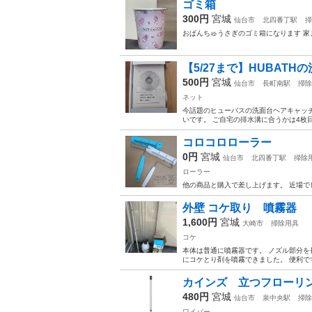
ゴミ箱
300円
宮城
仙台市
北四番丁駅
掃
おぱんちゅうさぎのゴミ箱になります 
【5/27まで】HUBAT
500円
宮城
仙台市
長町南駅
掃除
ネット
今話題のヒューバスの洗面台ヘアキャッ
いです。 ご自宅の排水溝に合うかは4枚目
コロコロローラー
0円
宮城
仙台市
北四番丁駅
掃除
ローラー
他の商品と購入で差し上げます。 近場
外壁 コケ取り 噴霧器
1,600円
宮城
大崎市
掃除用具
コケ
本体は普通に噴霧器です。 ノズル部分を
にコケとり剤を噴霧できました。 便利で
カインズ 立つフローリン
480円
宮城
仙台市
泉中央駅
掃除
ワイパー