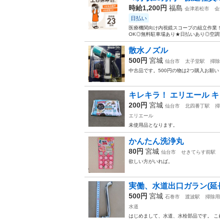
時給1,200円
福島
会津若松市
会
日払い
医療機関向け内視鏡スコープの組立作業！
OK◎無料駐車場あり★日払いあり◎空調完
散水ノズル
500円
宮城
仙台市
太子堂駅
掃除
中古品です。500円の物は2つ購入お願
キレキラ！ エリエール キ
200円
宮城
仙台市
北四番丁駅
掃
エリエール
未使用品となります。
かんたん洗浄丸
80円
宮城
仙台市
せきてらす前駅
欲しい方がいれば。
実働、水道出口ガラン(延
500円
宮城
石巻市
渡波駅
掃除用
水道
はじめまして、水道、水栓部品です。 こ