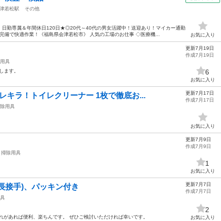
津若松駅
その他
日勤専属＆年間休日120日★◎20代～40代の男女活躍中！送迎あり！マイカー通勤
備で快適作業！《福島県会津若松市》 人気の工場のお仕事 ◇医療機...
お気に入り
更新7月19日
作成7月19日
用具
いします。
6
お気に入り
更新7月17日
レキラ！トイレクリーナー 1枚で徹底お...
作成7月17日
除用具
お気に入り
更新7月9日
作成7月9日
掃除用具
1
お気に入り
更新7月7日
長接手)、パッキン付き
作成7月7日
具
2
れがあれば便利、楽ちんです。 ぜひご検討いただければ幸いです。
お気に入り