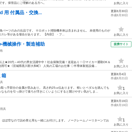
枚です。保管品にご理解のある方へ。
お気に入り
更新6月30日
brid 用 付属品・交換...
作成6月30日
d の付属品・交換パーツのみの出品です。 ※ロボット掃除機本体は含まれません。 未使用のものが
レ等がある場合があります。 【内容】 ・フ...
お気に入り
≫機械操作・製造補助
提携サイト
他
以上★20代～40代の男女活躍中中！社会保険完備！送迎あり！◎マイカー通勤OK＆
用可★《宮城県黒川郡大和町》 人気の工場のお仕事 ◇半導体製造設備...
お気に入り
更新8月4日
ミ箱
作成6月21日
具
の取っ手部分の金属が歪みあり。 高さ約25㎝位あります。 軽いとペダルを踏んでも
1
なものを引っ掛けて後ろが浮きにくいようにすると開けやすい気がしま...
お気に入り
更新6月19日
作成6月19日
用具
1
、ほぼ空なので詰め替え用も一緒にお付けします。 ノークレームノーリターンでお
お気に入り