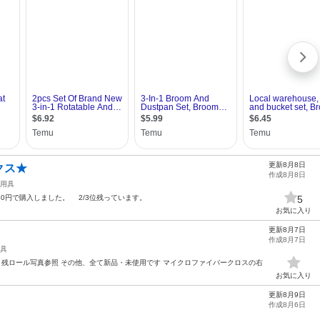
更新8月8日
クス★
作成8月8日
用具
80円で購入しました。 2/3位残っています。
5
お気に入り
更新8月7日
作成8月7日
具
ート残ロール写真参照 その他、全て新品・未使用です マイクロファイバークロスの右
お気に入り
更新8月9日
作成8月6日