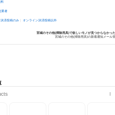
無料
売業者
ン決済投稿のみ
オンライン決済投稿以外
宮城のその他(掃除用具)で欲しいモノが見つからなかっ
宮城のその他(掃除用具)の新着通知メール
覧