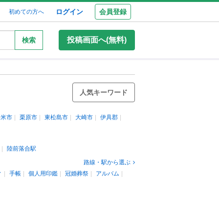
ログイン
会員登録
初めての方へ
投稿画面へ(無料)
検索
人気キーワード
登米市
栗原市
東松島市
大崎市
伊具郡
陸前落合駅
路線・駅から選ぶ
ィ
手帳
個人用印鑑
冠婚葬祭
アルバム