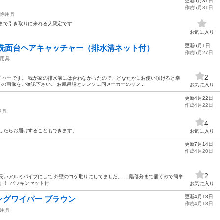
更新5月31日
作成5月31日
除用具
家まで引き取りに来れる人限定です
お気に入り
更新6月1日
Hの洗面台ヘアキャッチャー（排水溝ネット付）
作成5月27日
用具
2
チャーです。 我が家の排水溝には合わなかったので、どなたかにお使い頂けると幸
の画像をご確認下さい。 お風呂場とシンクに同メーカーのリン...
お気に入り
更新4月22日
作成4月22日
用具
4
でしたらお届けすることもできます。
お気に入り
更新7月14日
作成4月20日
2
長いアルミパイプにして 外壁のコケ取りにしてました。 二階部分まで届くので簡単
す！ パッキンセット付
お気に入り
更新4月18日
グワイパー ブラウン
作成4月18日
用具