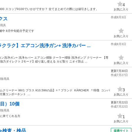
4
300 スコップ¥100でいかがですか？ 全てまとめての際には値引きします。
お気に入り
作成8月3日
クス
用具
離中 8月中旬処分予定です
お気に入り
作成8月3日
ラク】エアコン洗浄ガン+ 洗浄カバー ...
洗浄ガン+ 洗浄カバー エアコン掃除 クーラー掃除 洗浄ポンプ クリーナー 【専
力ダイレクト 2モード】繰り返し使える カビ取り ニオイ防止 ...
お気に入り
更新7月30日
作成7月27日
掃除用具
3
ムクリーナー WV1 プラス ¥10.596の品】⭐️ * ブランド KÄRCHER * 特徴 コンパ
付属コンポーネント ...
お気に入り
更新7月22日
目）10個
作成7月22日
掃除用具
りに来てくれる方
1
お気に入り
≫検査・検品
提携サイト