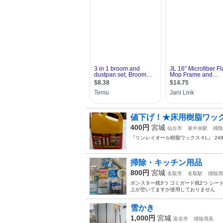
値下げ！★床用樹脂ワッ
400円
宮城
仙台市
泉中央駅
掃除
『リンレイオール樹脂ワックス４L』 24
掃除・キッチン用品
800円
宮城
名取市
名取駅
掃除用
ボンスター残3つ ゴミガード残2つ シ
上が空いてますが使用しておりません
雪かき
1,000円
宮城
富谷市
掃除用具