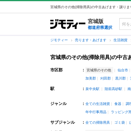
宮城県のその他(掃除用具)の中古あげます・譲りま
宮城版
都道府県選択
ジモティー
売ります・あげます
生活雑貨
宮城県のその他(掃除用具)の中古
市区郡
：
宮城県のその他
仙台市
加美郡
刈田郡
黒川郡
駅
：
泉中央駅
陸前高砂駅
南
ジャンル
：
全ての生活雑貨
食器
調
年中行事用品
ラッピング
サブジャンル
：
全ての掃除用具
ゴミ袋