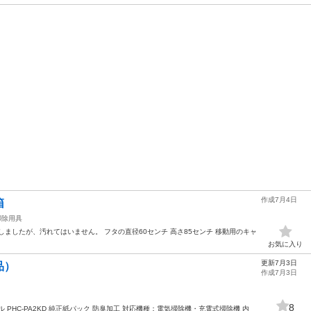
作成7月4日
箱
掃除用具
ましたが、汚れてはいません。 フタの直径60センチ 高さ85センチ 移動用のキャ
お気に入り
更新7月3日
品）
作成7月3日
8
PHC-PA2KD 純正紙パック 防臭加工 対応機種：電気掃除機・充電式掃除機 内