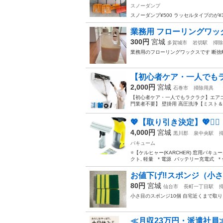
スノーダンプ
スノーダンプ¥500 ラッセルタイプのが¥
業務用 フローリングワッ
300円
宮城
多賀城市
岩切駅
掃除
業務用のフローリングワックスです 断捨
【初心者ケア・一人でもラク
2,000円
宮城
石巻市
掃除用具
【初心者ケア・一人でもラクラク】エアコン
門業者不要】 壁掛用 高圧洗浄【ミスト＆強
💖【取り引き決定】💖🙇‍♀️
4,000円
宮城
黒川郡
泉中央駅
バキューム
⭐️【ケルヒャー(KARCHER) 窓用バキュー
クト, 軽量 * 電源 バッテリー充電式 * 
お値下げ‼️スポンジ（小さ
80円
宮城
仙台市
長町一丁目駅
小さ目のスポンジ10個 自宅近くまで取
≪月収23万円・派遣社員