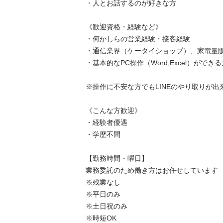
・人とお話するのが好きな方

《歓迎資格・経験など》

・何かしらの営業経験・接客経験

・通信業界（ケータイショップ）、家電量販店
・基本的なPC操作（Word,Excel）ができる方
※操作に不安な方でもLINEのやり取りが出来れ
《こんな方歓迎》

・経験者優遇

・学歴不問

【勤務時間・曜日】

業務委託のため働き方はお任せしています

※残業なし

※平日のみ

※土日祝のみ

※時短OK
