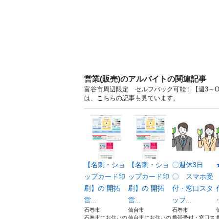
営業(販売)のアルバイトの関連記事
富谷市周辺限定 セルフバック可能！【週3～OK
は、こちらの記事も見ています。
【名刺・ショ
【名刺・ショ
〇週休3日
ップカード印
ップカード印
〇 スマホ受
刷】の 開拓
刷】の 開拓
付・窓口スタ
営...
営...
ッフ...
石巻市
仙台市
石巻市
石巻市にお住いの
仙台市にお住いの
携帯受付・窓口ス