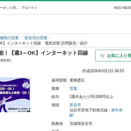
富谷市周辺限定セルフバック可能！【週3～OK】インターネット回線電気切替 訪問販売・紹介 (オフィスグローヴ) 泉中央の営業の無料求人広告・アルバイト・バイト募集情報｜ジモティー
アルバイト
地元の掲示
城県の営業
富谷市の営業
K】インターネット回線 電気切替 訪問販売・紹介
能！【週3～OK】インターネット回線
お気に入り
nb1nk）
作成
2026年5月1日 06:53
雇用形態
業務委託
業種
営業
給与
1案件あたり50,000円以上
地域
富谷市
仙台市営地下鉄南北線 - 
泉中央
駅
勤務地
宮城県富谷市