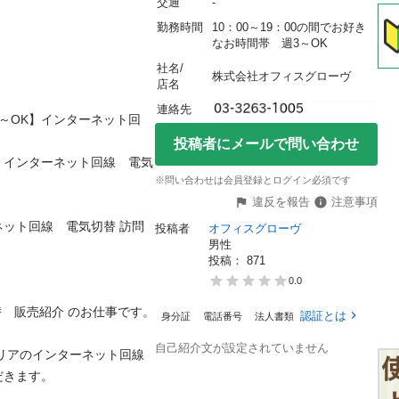
交通
-
勤務時間
10：00～19：00の間でお好き
なお時間帯　週3～OK
社名/
株式会社オフィスグローヴ
店名
連絡先
～OK】インターネット回
投稿者にメールで問い合わせ
】インターネット回線　電気
※問い合わせは会員登録とログイン必須です
違反を報告
注意事項
ネット回線　電気切替 訪問
投稿者
オフィスグローヴ
男性
投稿： 
871
0.0
販売紹介 のお仕事です。

認証とは
身分証
電話番号
法人書類
自己紹介文が設定されていません
リアのインターネット回線 
す。
