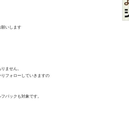
します

ません。

かりフォローしていきますの
バックも対象です。
