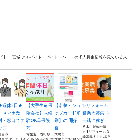
】... 宮城 アルバイト・バイト・パートの求人募集情報を見ている人
★週休3日★
【大手生命保
【名刺・ショ
✨リフォーム
スマホ受
険会社】未経
ップカード印
営業大募集‼︎✨
付・窓口スタ
験OK◎保険
刷】の 開拓
一緒に稼ぎ...
八木山動物公園...
ッフ...
商...
営...
✨【リフォーム営
仙台市
青葉通一番町駅...
大崎市
業募集！】✨ 💰 **
携帯受付・窓口ス
＜中小企業の経営
大崎市にお住いの