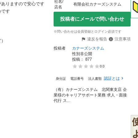
社名/
りますので安心です

有限会社カナーズシステム
店名


投稿者にメールで問い合わせ
※問い合わせは会員登録とログイン必須です
違反を報告
注意事項


投稿者
カナーズシステム
性別非公開
投稿： 
877
0.0
認証とは
身分証
電話番号
法人書類
（有）カナーズシステム 北関東支店 企
業様のキャリアサポート業務 求人・面接
代行 ス...