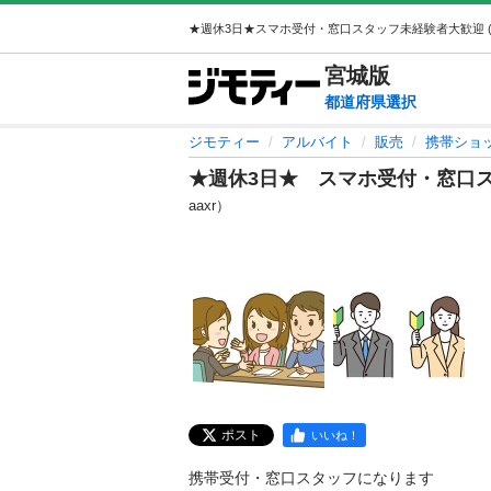
宮城
版
都道府県選択
ジモティー
アルバイト
販売
携帯ショ
★週休3日★ スマホ受付・窓口
aaxr）
ポスト
いいね！
携帯受付・窓口スタッフになります
