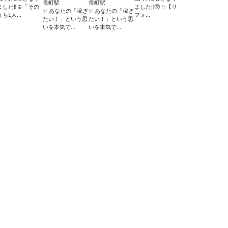
長町駅
長町駅
ました‼︎☺️「その
ました‼︎🥹 ✨【リ
✨ あなたの「稼ぎ
✨ あなたの「稼ぎ
うち1人...
フォ...
たい！」という思
たい！」という思
いを本気で...
いを本気で...