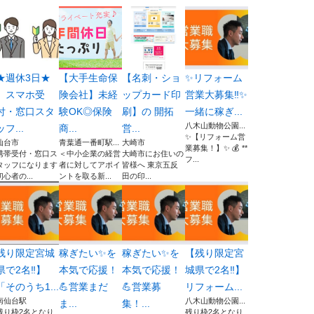
★週休3日★
【大手生命保
【名刺・ショ
✨リフォーム
スマホ受
険会社】未経
ップカード印
営業大募集‼︎✨
付・窓口スタ
験OK◎保険
刷】の 開拓
一緒に稼ぎ...
八木山動物公園...
ッフ...
商...
営...
✨【リフォーム営
仙台市
青葉通一番町駅...
大崎市
業募集！】✨ 💰 **
携帯受付・窓口ス
＜中小企業の経営
大崎市にお住いの
フ...
タッフになります
者に対してアポイ
皆様へ 東京五反
初心者の...
ントを取る新...
田の印...
残り限定宮城
稼ぎたい✨を
稼ぎたい✨を
【残り限定宮
県で2名‼︎】
本気で応援！
本気で応援！
城県で2名‼︎】
「そのうち1...
💪営業まだ
💪営業募
リフォーム...
南仙台駅
八木山動物公園...
ま...
集！...
残り枠2名となり
残り枠2名となり