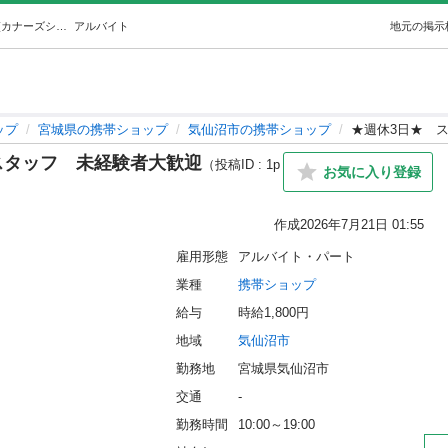
★週休3日★スマホ受付・窓口スタッフ未経験者大歓迎 (カナーズシステム) 気仙沼の携帯ショップの無料求人広告・アルバイト・バイト募集情報｜ジモティー
アルバイト
地元の掲示
ップ
宮城県の携帯ショップ
気仙沼市の携帯ショップ
★週休3日★ 
スタッフ 未経験者大歓迎
（投稿ID : 1p
お気に入り登録
作成
2026年7月21日 01:55
雇用形態
アルバイト・パート
業種
携帯ショップ
給与
時給1,800円
地域
気仙沼市
勤務地
宮城県気仙沼市
交通
-
勤務時間
10:00～19:00