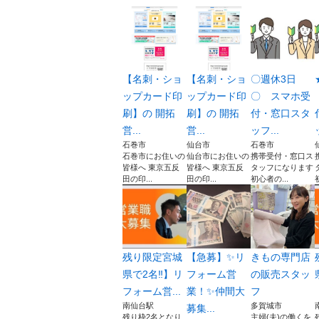
【名刺・ショ
【名刺・ショ
〇週休3日
ップカード印
ップカード印
〇 スマホ受
刷】の 開拓
刷】の 開拓
付・窓口スタ
営...
営...
ッフ...
石巻市
仙台市
石巻市
石巻市にお住いの
仙台市にお住いの
携帯受付・窓口ス
皆様へ 東京五反
皆様へ 東京五反
タッフになります
田の印...
田の印...
初心者の...
残り限定宮城
【急募】✨リ
きもの専門店
県で2名‼︎】リ
フォーム営
の販売スタッ
フォーム営...
業！✨仲間大
フ
南仙台駅
多賀城市
募集...
残り枠2名となり
主婦(夫)の働くを