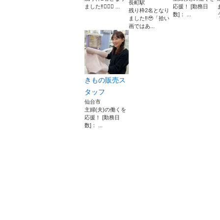
長町駅
ました‼︎🙇🏻‍♂️ ...
応援！ [勤務日
残り枠2名となり
数]： ...
ました‼︎🥹「拾い
画ではあ...
きもの販売ス
タッフ
仙台市
主婦(夫)の働くを
応援！ [勤務日
数]： ...