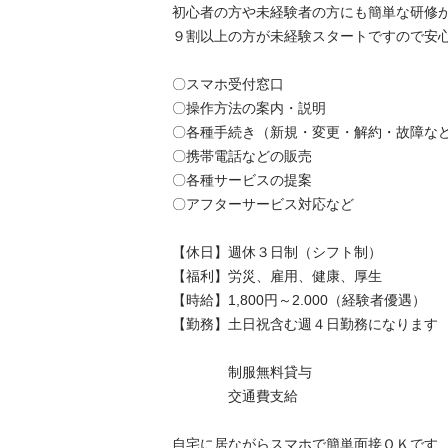
初心者の方や未経験者の方にも簡単な研修があ
９割以上の方が未経験スタートですので安心です
〇スマホ受付窓口

〇操作方法の案内・説明

〇各種手続き（新規・変更・解約・故障など）
〇携帯電話などの販売

〇各種サービスの提案

〇アフターサービス対応など

【休日】週休３日制（シフト制）

【福利】労災、雇用、健康、厚生

【時給】1,800円～2.000（経験者優遇）

【勤務】土日祝含む週４日勤務になります

　　　　制服無料貸与

　　　　交通費支給

自宅に居ながらスマホで簡単面接ＯＫです
