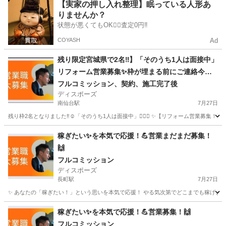
宮城
多賀城市
アパレル
【実家の押し入れ整理】眠っている人形あ
りませんか？
状態が悪くてもOK🙆‍♀️査定0円‼️
COYASH
Ad
残り限定宮城県で2名‼︎】「そのうち1人は面接中」
リフォーム営業募集✨枠が埋まる前にご連絡今す
ぐ下さい‼︎👍
フルコミッション、契約、施工完了後
ディスポーズ
南仙台駅
7月27日
残り枠2名となりました‼︎☺️「そのうち1人は面接中」🙇🏻‍♂️ ✨【リフォーム営業募集！】✨ 
宮城
仙台市
南仙台駅
営業
やる気
稼ぎたい✨を本気で応援！💪営業まだまだ募集！
🙌
フルコミッション
ディスポーズ
長町駅
7月27日
✨ あなたの「稼ぎたい！」という思いを本気で応援！ やる気次第でどこまでも稼げます！今すぐ
宮城
仙台市
長町駅
営業
やる気
稼ぎたい✨を本気で応援！💪営業募集！🙌
フルコミッション