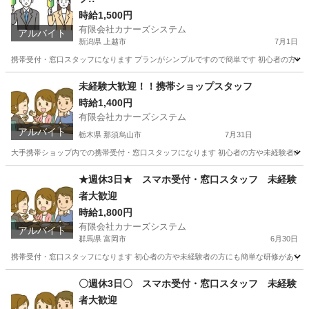
時給1,500円
有限会社カナーズシステム
アルバイト
新潟県 上越市
7月1日
携帯受付・窓口スタッフになります プランがシンプルですので簡単です 初心者の方や未
新潟
上越市
携帯ショップ
スタッフ
未経験大歓迎！！携帯ショップスタッフ
時給1,400円
有限会社カナーズシステム
アルバイト
栃木県 那須烏山市
7月31日
大手携帯ショップ内での携帯受付・窓口スタッフになります 初心者の方や未経験者の方に
栃木
那須烏山市
携帯ショップ
スタッフ
★週休3日★ スマホ受付・窓口スタッフ 未経験
者大歓迎
時給1,800円
有限会社カナーズシステム
アルバイト
群馬県 富岡市
6月30日
携帯受付・窓口スタッフになります 初心者の方や未経験者の方にも簡単な研修があります
群馬
富岡市
携帯ショップ
スタッフ
〇週休3日〇 スマホ受付・窓口スタッフ 未経験
者大歓迎