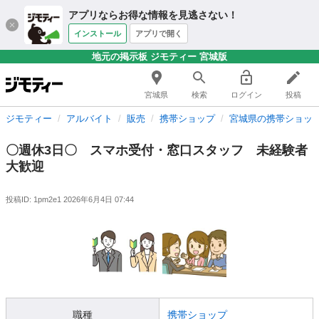
アプリならお得な情報を見逃さない！
インストール
アプリで開く
地元の掲示板 ジモティー 宮城版
宮城県
検索
ログイン
投稿
ジモティー
アルバイト
販売
携帯ショップ
宮城県の携帯ショッ
〇週休3日〇 スマホ受付・窓口スタッフ 未経験者
大歓迎
投稿ID: 1pm2e1
2026年6月4日 07:44
職種
携帯ショップ