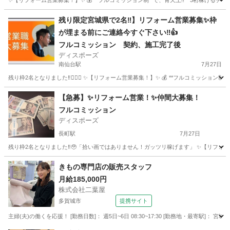
✨【リフォーム営業募集！】✨ 💰 **フルコミッション制**で、青天上!! **3桁稼げるチャンス
宮城
仙台市
八木山動物公園駅
営業
残り限定宮城県で2名‼︎】リフォーム営業募集✨枠
が埋まる前にご連絡今すぐ下さい‼︎👍
フルコミッション 契約、施工完了後
ディスポーズ
南仙台駅
7月27日
残り枠2名となりました‼︎🙇🏻‍♂️ ✨【リフォーム営業募集！】✨ 💰 **フルコミッション制*
宮城
仙台市
南仙台駅
営業
やる気
【急募】✨リフォーム営業！✨仲間大募集！
フルコミッション
ディスポーズ
長町駅
7月27日
残り枠2名となりました‼︎🥹「拾い画ではありません！ガッツリ稼げます」 ✨【リフォーム営業募
宮城
仙台市
長町駅
営業
やる気
きもの専門店の販売スタッフ
月給185,000円
株式会社二葉屋
多賀城市
提携サイト
主婦(夫)の働くを応援！ [勤務日数]： 週5日~6日 08:30~17:30 [勤務地・最寄駅]： 宮