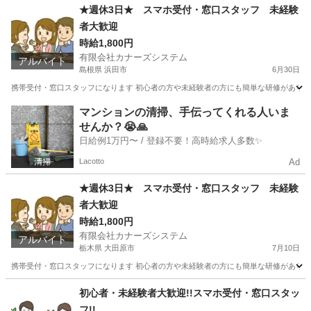
千葉
流山市
携帯ショップ
時給
★週休3日★ スマホ受付・窓口スタッフ 未経験
者大歓迎
時給1,800円
有限会社カナーズシステム
アルバイト
島根県 浜田市
6月30日
携帯受付・窓口スタッフになります 初心者の方や未経験者の方にも簡単な研修があります
島根
浜田市
携帯ショップ
スタッフ
マンションの清掃、手伝ってくれる人いま
せんか？😭🙏
日給例1万円〜 / 登録不要！高時給求人多数✨
Lacotto
Ad
★週休3日★ スマホ受付・窓口スタッフ 未経験
者大歓迎
時給1,800円
有限会社カナーズシステム
アルバイト
栃木県 大田原市
7月10日
携帯受付・窓口スタッフになります 初心者の方や未経験者の方にも簡単な研修があります
栃木
大田原市
携帯ショップ
スタッフ
初心者・未経験者大歓迎!!スマホ受付・窓口スタッ
フ!!