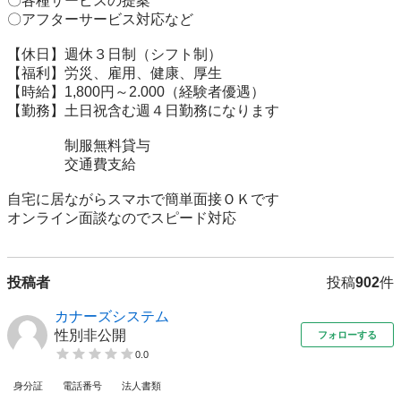
〇各種サービスの提案

〇アフターサービス対応など

【休日】週休３日制（シフト制）

【福利】労災、雇用、健康、厚生

【時給】1,800円～2.000（経験者優遇）

【勤務】土日祝含む週４日勤務になります

　　　　制服無料貸与

　　　　交通費支給

自宅に居ながらスマホで簡単面接ＯＫです

オンライン面談なのでスピード対応
投稿者
投稿
902
件
カナーズシステム
性別非公開
フォローする
0.0
身分証
電話番号
法人書類