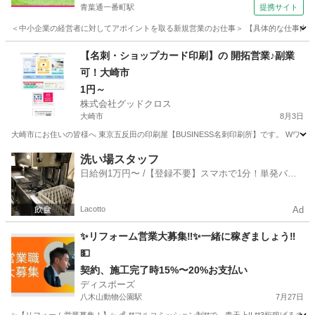
青葉通一番町駅
提携サイト
＜中小企業の経営者に対してアポイントを取る新規営業のお仕事＞ 【具体的な仕事内容】 
宮城
仙台市
青葉通一番町駅
営業
【名刺・ショップカード印刷】の 開拓営業♪副業
可！大崎市
1円～
株式会社グッドクロス
大崎市
8月3日
大崎市にお住いの皆様へ 東京五反田の印刷屋【BUSINESS名刺印刷所】です。 Wワー
宮城
大崎市
営業
スタッフ
洗い場スタッフ
日給例1万円〜 /【登録不要】スマホで1分！単発バイ
ト一括検索✨
Lacotto
Ad
✨リフォーム営業大募集‼︎✨一緒に稼ぎましょう‼︎
💵
契約、施工完了時15%〜20%お支払い
ディスポーズ
八木山動物公園駅
7月27日