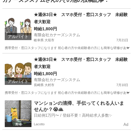
カナーズシステム
さんのその他の投稿記事：
★週休3日★ スマホ受付・窓口スタッフ 未経験
者大歓迎
時給1,800円
有限会社カナーズシステム
アルバイト
岐阜県 大垣市
7月21日
携帯受付・窓口スタッフになります 初心者の方や未経験者の方にも簡単な研修があります
岐阜
大垣市
携帯ショップ
時給
★週休3日★ スマホ受付・窓口スタッフ 未経験
者大歓迎
時給1,800円
有限会社カナーズシステム
アルバイト
長崎県 大村市
7月10日
携帯受付・窓口スタッフになります 初心者の方や未経験者の方にも簡単な研修があります
長崎
大村市
携帯ショップ
時給
マンションの清掃、手伝ってくれる人いま
せんか？😭🙏
日給例1万円〜 / 登録不要！高時給求人多数✨
Lacotto
Ad