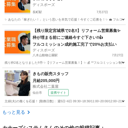
ディスポーズ
長町駅
7月27日
✨ あなたの「稼ぎたい！」という思いを本気で応援！今すぐご応募を！✨ 💼 フルコミッション制
宮城
仙台市
長町駅
営業
やる気
【残り限定宮城県で2名‼︎】リフォーム営業募集✨
枠が埋まる前にご連絡今すぐ下さい‼︎👍
フルコミッション成約施工完了で20%お支払い
ディスポーズ
八木山動物公園駅
7月27日
残り枠2名となりました‼︎🥹 ✨【リフォーム営業募集！】✨ 💰 **フルコミッション制**で、
宮城
仙台市
八木山動物公園駅
営業
やる気
きもの販売スタッフ
月給205,000円
株式会社二葉屋
仙台市
提携サイト
主婦(夫)の働くを応援！ [勤務日数]： 週5日~6日 09:30~18:30/11:00~20:00/12:00
宮城
仙台市
アパレル
もっと見る