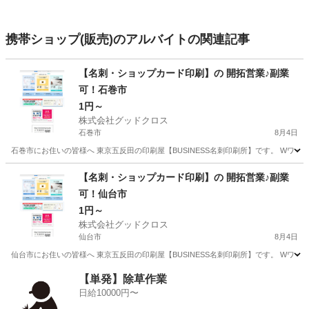
携帯ショップ(販売)のアルバイトの関連記事
【名刺・ショップカード印刷】の 開拓営業♪副業
可！石巻市
1円～
株式会社グッドクロス
石巻市
8月4日
石巻市にお住いの皆様へ 東京五反田の印刷屋【BUSINESS名刺印刷所】です。 Wワー
宮城
石巻市
営業
スタッフ
【名刺・ショップカード印刷】の 開拓営業♪副業
可！仙台市
1円～
株式会社グッドクロス
仙台市
8月4日
仙台市にお住いの皆様へ 東京五反田の印刷屋【BUSINESS名刺印刷所】です。 Wワー
宮城
仙台市
営業
スタッフ
【単発】除草作業
日給10000円〜