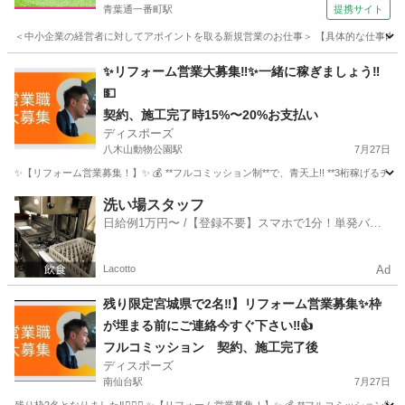
青葉通一番町駅
提携サイト
＜中小企業の経営者に対してアポイントを取る新規営業のお仕事＞ 【具体的な仕事内容】 
宮城
仙台市
青葉通一番町駅
営業
✨リフォーム営業大募集‼︎✨一緒に稼ぎましょう‼︎
💵
契約、施工完了時15%〜20%お支払い
ディスポーズ
八木山動物公園駅
7月27日
✨【リフォーム営業募集！】✨ 💰 **フルコミッション制**で、青天上!! **3桁稼げるチャンス
宮城
仙台市
八木山動物公園駅
営業
洗い場スタッフ
日給例1万円〜 /【登録不要】スマホで1分！単発バイ
ト一括検索✨
Lacotto
Ad
残り限定宮城県で2名‼︎】リフォーム営業募集✨枠
が埋まる前にご連絡今すぐ下さい‼︎👍
フルコミッション 契約、施工完了後
ディスポーズ
南仙台駅
7月27日