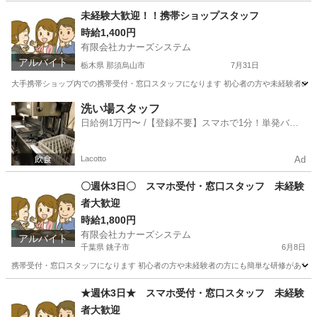
新潟
上越市
携帯ショップ
スタッフ
未経験大歓迎！！携帯ショップスタッフ
時給1,400円
有限会社カナーズシステム
アルバイト
栃木県 那須烏山市
7月31日
大手携帯ショップ内での携帯受付・窓口スタッフになります 初心者の方や未経験者の方に
栃木
那須烏山市
携帯ショップ
スタッフ
洗い場スタッフ
日給例1万円〜 /【登録不要】スマホで1分！単発バイ
ト一括検索✨
Lacotto
Ad
〇週休3日〇 スマホ受付・窓口スタッフ 未経験
者大歓迎
時給1,800円
有限会社カナーズシステム
アルバイト
千葉県 銚子市
6月8日
携帯受付・窓口スタッフになります 初心者の方や未経験者の方にも簡単な研修があります
千葉
銚子市
携帯ショップ
スタッフ
★週休3日★ スマホ受付・窓口スタッフ 未経験
者大歓迎