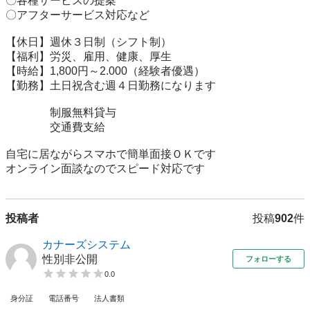
〇各種サービスの提案

〇アフターサービス対応など

【休日】週休３日制（シフト制）

【福利】労災、雇用、健康、厚生

【時給】1,800円～2.000（経験者優遇）

【勤務】土日祝含む週４日勤務になります

　　　　制服無料貸与

　　　　交通費支給

自宅に居ながらスマホで簡単面接ＯＫです

オンライン面談なのでスピード対応です
投稿者
投稿
902
件
カナーズシステム
性別非公開
フォローする
0.0
身分証
電話番号
法人書類