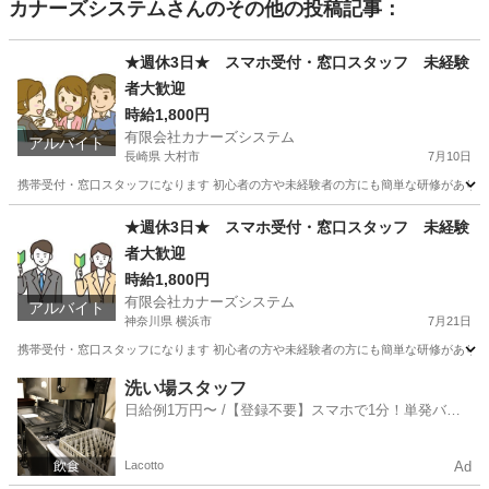
カナーズシステム
さんのその他の投稿記事：
★週休3日★ スマホ受付・窓口スタッフ 未経験
者大歓迎
時給1,800円
有限会社カナーズシステム
アルバイト
長崎県 大村市
7月10日
携帯受付・窓口スタッフになります 初心者の方や未経験者の方にも簡単な研修があります
長崎
大村市
携帯ショップ
時給
★週休3日★ スマホ受付・窓口スタッフ 未経験
者大歓迎
時給1,800円
有限会社カナーズシステム
アルバイト
神奈川県 横浜市
7月21日
携帯受付・窓口スタッフになります 初心者の方や未経験者の方にも簡単な研修があります
神奈川
横浜市
携帯ショップ
スタッフ
洗い場スタッフ
日給例1万円〜 /【登録不要】スマホで1分！単発バイ
ト一括検索✨
Lacotto
Ad