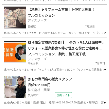
残り枠2名となりました‼︎🙇🏻‍♂️ ✨【リフォーム営業募集！】✨ 💰 **フルコミッション制*
宮城
仙台市
南仙台駅
営業
やる気
【急募】✨リフォーム営業！✨仲間大募集！
フルコミッション
ディスポーズ
長町駅
7月27日
残り枠2名となりました‼︎🥹「拾い画ではありません！ガッツリ稼げます」 ✨【リフォーム営業募
宮城
仙台市
長町駅
営業
やる気
残り限定宮城県で2名‼︎】「そのうち1人は面接中」
リフォーム営業募集✨枠が埋まる前にご連絡今す
ぐ下さい‼︎👍
フルコミッション、契約、施工完了後
ディスポーズ
南仙台駅
7月27日
残り枠2名となりました‼︎☺️「そのうち1人は面接中」🙇🏻‍♂️ ✨【リフォーム営業募集！】✨ 
宮城
仙台市
南仙台駅
営業
やる気
きもの専門店の販売スタッフ
月給185,000円
株式会社二葉屋
多賀城市
提携サイト
主婦(夫)の働くを応援！ [勤務日数]： 週5日~6日 08:30~17:30 [勤務地・最寄駅]： 宮