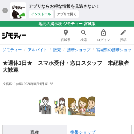
アプリならお得な情報を見逃さない！
インストール
アプリで開く
地元の掲示板 ジモティー 宮城版
宮城県
検索
ログイン
投稿
ジモティー
アルバイト
販売
携帯ショップ
宮城県の携帯ショッ
★週休3日★ スマホ受付・窓口スタッフ 未経験者
大歓迎
投稿ID: 1plt53
2026年8月4日 01:55
職種
携帯ショップ