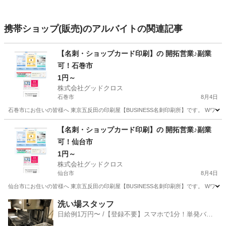
携帯ショップ(販売)のアルバイトの関連記事
【名刺・ショップカード印刷】の 開拓営業♪副業
可！石巻市
1円～
株式会社グッドクロス
石巻市
8月4日
石巻市にお住いの皆様へ 東京五反田の印刷屋【BUSINESS名刺印刷所】です。 Wワー
宮城
石巻市
営業
スタッフ
【名刺・ショップカード印刷】の 開拓営業♪副業
可！仙台市
1円～
株式会社グッドクロス
仙台市
8月4日
仙台市にお住いの皆様へ 東京五反田の印刷屋【BUSINESS名刺印刷所】です。 Wワー
宮城
仙台市
営業
スタッフ
洗い場スタッフ
日給例1万円〜 /【登録不要】スマホで1分！単発バイ
ト一括検索✨