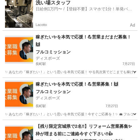
宮城
多賀城市
アパレル
洗い場スタッフ
日給例1万円〜 /【登録不要】スマホで1分！単発バイ
ト一括検索✨
Lacotto
Ad
稼ぎたい✨を本気で応援！💪営業まだまだ募集！
🙌
フルコミッション
ディスポーズ
長町駅
7月27日
✨ あなたの「稼ぎたい！」という思いを本気で応援！ やる気次第でどこまでも稼げます！今すぐ
宮城
仙台市
長町駅
営業
やる気
稼ぎたい✨を本気で応援！💪営業募集！🙌
フルコミッション
ディスポーズ
長町駅
7月27日
✨ あなたの「稼ぎたい！」という思いを本気で応援！今すぐご応募を！✨ 💼 フルコミッション制
宮城
仙台市
長町駅
営業
やる気
【残り限定宮城県で2名‼︎】リフォーム営業募集✨
枠が埋まる前にご連絡今すぐ下さい‼︎👍