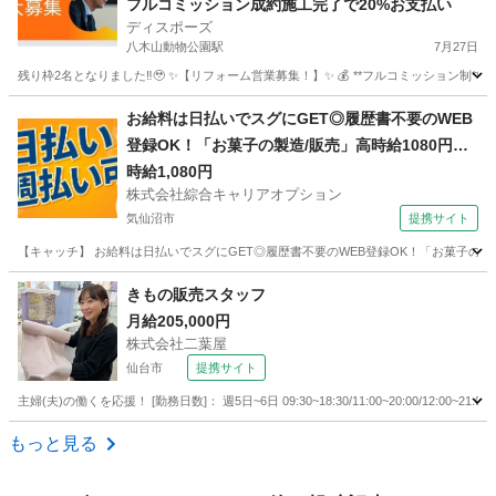
フルコミッション成約施工完了で20%お支払い
ディスポーズ
八木山動物公園駅
7月27日
残り枠2名となりました‼︎🥹 ✨【リフォーム営業募集！】✨ 💰 **フルコミッション制**で、
宮城
仙台市
八木山動物公園駅
営業
やる気
お給料は日払いでスグにGET◎履歴書不要のWEB
登録OK！「お菓子の製造/販売」高時給1080円～1
350円！気仙沼周辺！20代～40代のスタッフが多
時給1,080円
株式会社綜合キャリアオプション
数活躍中★
気仙沼市
提携サイト
【キャッチ】 お給料は日払いでスグにGET◎履歴書不要のWEB登録OK！「お菓子の製造/
宮城
気仙沼市
その他
きもの販売スタッフ
月給205,000円
株式会社二葉屋
仙台市
提携サイト
主婦(夫)の働くを応援！ [勤務日数]： 週5日~6日 09:30~18:30/11:00~20:00/12:00
宮城
仙台市
アパレル
もっと見る