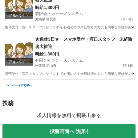
者大歓迎
時給1,800円
有限会社カナーズシステム
アルバイト
沖縄県 島尻郡
7月10日
携帯受付・窓口スタッフになります 初心者の方や未経験者の方にも簡単な研修があります
沖縄
島尻郡
携帯ショップ
スタッフ
★週休3日★ スマホ受付・窓口スタッフ 未経験
者大歓迎
時給1,800円
有限会社カナーズシステム
アルバイト
千葉県 流山市
7月6日
携帯受付・窓口スタッフになります 初心者の方や未経験者の方にも簡単な研修があります
千葉
流山市
携帯ショップ
時給
ページTOPへ
投稿
求人情報を無料で掲載出来る
投稿画面へ (無料)