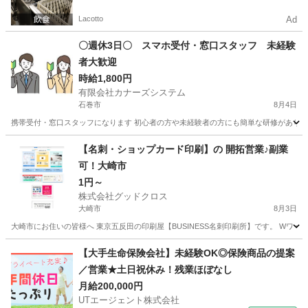
Lacotto
Ad
〇週休3日〇 スマホ受付・窓口スタッフ 未経験
者大歓迎
時給1,800円
有限会社カナーズシステム
石巻市
8月4日
携帯受付・窓口スタッフになります 初心者の方や未経験者の方にも簡単な研修があります
宮城
石巻市
携帯ショップ
スタッフ
【名刺・ショップカード印刷】の 開拓営業♪副業
可！大崎市
1円～
株式会社グッドクロス
大崎市
8月3日
大崎市にお住いの皆様へ 東京五反田の印刷屋【BUSINESS名刺印刷所】です。 Wワー
宮城
大崎市
営業
スタッフ
【大手生命保険会社】未経験OK◎保険商品の提案
／営業★土日祝休み！残業ほぼなし
月給200,000円
UTエージェント株式会社