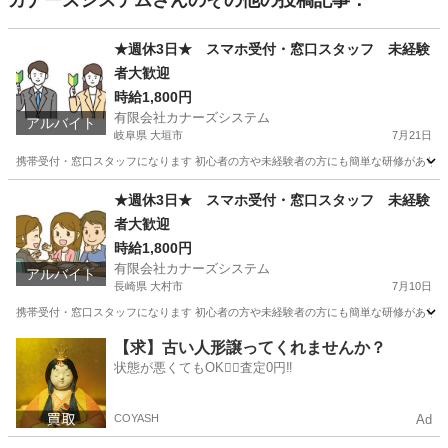
カナーズシステム
さんのその他の投稿記事：
★週休3日★ スマホ受付・窓口スタッフ 未経験
者大歓迎
時給1,800円
有限会社カナーズシステム
アルバイト
岐阜県 大垣市
7月21日
携帯受付・窓口スタッフになります 初心者の方や未経験者の方にも簡単な研修があります
岐阜
大垣市
携帯ショップ
時給
★週休3日★ スマホ受付・窓口スタッフ 未経験
者大歓迎
時給1,800円
有限会社カナーズシステム
アルバイト
長崎県 大村市
7月10日
携帯受付・窓口スタッフになります 初心者の方や未経験者の方にも簡単な研修があります
長崎
大村市
携帯ショップ
時給
【求】古い人形譲ってくれませんか？
状態が悪くてもOK🙆‍♀️査定0円‼️
COYASH
Ad