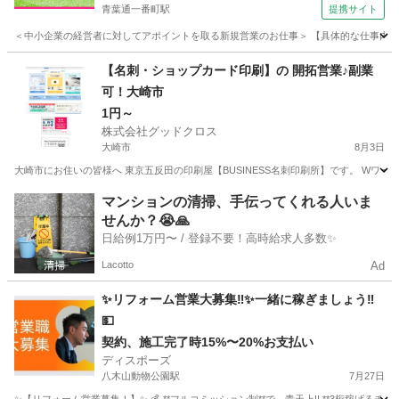
青葉通一番町駅
提携サイト
＜中小企業の経営者に対してアポイントを取る新規営業のお仕事＞ 【具体的な仕事内容】 
宮城
仙台市
青葉通一番町駅
営業
【名刺・ショップカード印刷】の 開拓営業♪副業
可！大崎市
1円～
株式会社グッドクロス
大崎市
8月3日
大崎市にお住いの皆様へ 東京五反田の印刷屋【BUSINESS名刺印刷所】です。 Wワー
宮城
大崎市
営業
スタッフ
マンションの清掃、手伝ってくれる人いま
せんか？😭🙏
日給例1万円〜 / 登録不要！高時給求人多数✨
Lacotto
Ad
✨リフォーム営業大募集‼︎✨一緒に稼ぎましょう‼︎
💵
契約、施工完了時15%〜20%お支払い
ディスポーズ
八木山動物公園駅
7月27日