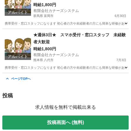
時給1,800円
有限会社カナーズシステム
アルバイト
群馬県 富岡市
6月30日
携帯受付・窓口スタッフになります 初心者の方や未経験者の方にも簡単な研修があります
群馬
富岡市
携帯ショップ
スタッフ
★週休3日★ スマホ受付・窓口スタッフ 未経験
者大歓迎
時給1,800円
有限会社カナーズシステム
アルバイト
熊本県 八代市
7月3日
携帯受付・窓口スタッフになります 初心者の方や未経験者の方にも簡単な研修があります
熊本
八代市
携帯ショップ
スタッフ
ページTOPへ
投稿
求人情報を無料で掲載出来る
投稿画面へ (無料)