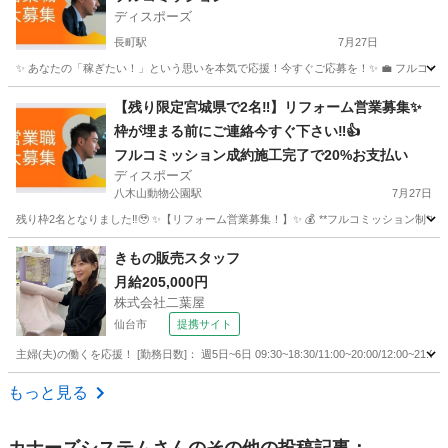
ディスポーズ
長町駅
7月27日
✨ あなたの「稼ぎたい！」という思いを本気で応援！今すぐご応募を！✨ 💼 フルコミッション制
宮城
仙台市
長町駅
営業
やる気
【残り限定宮城県で2名‼︎】リフォーム営業募集✨
枠が埋まる前にご連絡今すぐ下さい‼︎👍
フルコミッション成約施工完了で20%お支払い
ディスポーズ
八木山動物公園駅
7月27日
残り枠2名となりました‼︎🥹 ✨【リフォーム営業募集！】✨ 💰 **フルコミッション制**で、
宮城
仙台市
八木山動物公園駅
営業
やる気
きもの販売スタッフ
月給205,000円
株式会社二葉屋
仙台市
提携サイト
主婦(夫)の働くを応援！ [勤務日数]： 週5日~6日 09:30~18:30/11:00~20:00/12:00
宮城
仙台市
アパレル
もっと見る