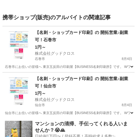
携帯ショップ(販売)のアルバイトの関連記事
【名刺・ショップカード印刷】の 開拓営業♪副業
可！石巻市
1円～
株式会社グッドクロス
石巻市
8月4日
石巻市にお住いの皆様へ 東京五反田の印刷屋【BUSINESS名刺印刷所】です。 Wワー
宮城
石巻市
営業
スタッフ
【名刺・ショップカード印刷】の 開拓営業♪副業
可！仙台市
1円～
株式会社グッドクロス
仙台市
8月4日
仙台市にお住いの皆様へ 東京五反田の印刷屋【BUSINESS名刺印刷所】です。 Wワー
宮城
仙台市
営業
スタッフ
マンションの清掃、手伝ってくれる人いま
せんか？😭🙏
日給例1万円〜 / 登録不要！高時給求人多数✨