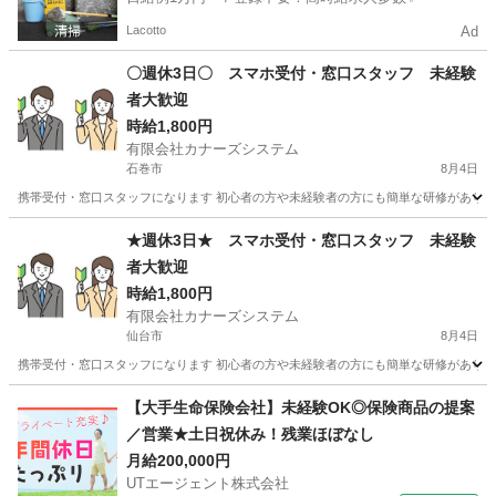
Lacotto
Ad
〇週休3日〇 スマホ受付・窓口スタッフ 未経験
者大歓迎
時給1,800円
有限会社カナーズシステム
石巻市
8月4日
携帯受付・窓口スタッフになります 初心者の方や未経験者の方にも簡単な研修があります
宮城
石巻市
携帯ショップ
スタッフ
★週休3日★ スマホ受付・窓口スタッフ 未経験
者大歓迎
時給1,800円
有限会社カナーズシステム
仙台市
8月4日
携帯受付・窓口スタッフになります 初心者の方や未経験者の方にも簡単な研修があります
宮城
仙台市
携帯ショップ
スタッフ
【大手生命保険会社】未経験OK◎保険商品の提案
／営業★土日祝休み！残業ほぼなし
月給200,000円
UTエージェント株式会社