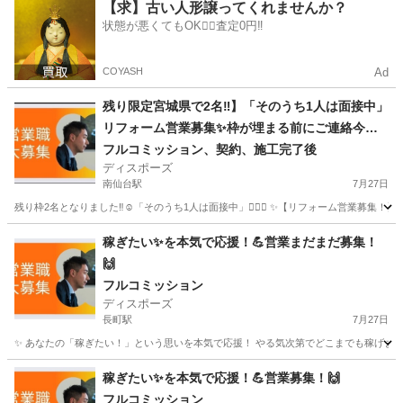
宮城
多賀城市
アパレル
【求】古い人形譲ってくれませんか？
状態が悪くてもOK🙆‍♀️査定0円‼️
COYASH
Ad
残り限定宮城県で2名‼︎】「そのうち1人は面接中」
リフォーム営業募集✨枠が埋まる前にご連絡今す
ぐ下さい‼︎👍
フルコミッション、契約、施工完了後
ディスポーズ
南仙台駅
7月27日
残り枠2名となりました‼︎☺️「そのうち1人は面接中」🙇🏻‍♂️ ✨【リフォーム営業募集！】✨ 
宮城
仙台市
南仙台駅
営業
やる気
稼ぎたい✨を本気で応援！💪営業まだまだ募集！
🙌
フルコミッション
ディスポーズ
長町駅
7月27日
✨ あなたの「稼ぎたい！」という思いを本気で応援！ やる気次第でどこまでも稼げます！今すぐ
宮城
仙台市
長町駅
営業
やる気
稼ぎたい✨を本気で応援！💪営業募集！🙌
フルコミッション