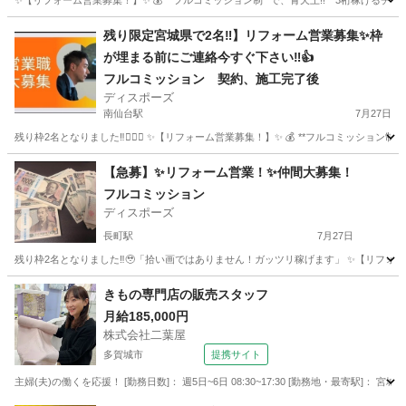
✨【リフォーム営業募集！】✨ 💰 **フルコミッション制**で、青天上!! **3桁稼げるチャンス
宮城
仙台市
八木山動物公園駅
営業
残り限定宮城県で2名‼︎】リフォーム営業募集✨枠
が埋まる前にご連絡今すぐ下さい‼︎👍
フルコミッション 契約、施工完了後
ディスポーズ
南仙台駅
7月27日
残り枠2名となりました‼︎🙇🏻‍♂️ ✨【リフォーム営業募集！】✨ 💰 **フルコミッション制*
宮城
仙台市
南仙台駅
営業
やる気
【急募】✨リフォーム営業！✨仲間大募集！
フルコミッション
ディスポーズ
長町駅
7月27日
残り枠2名となりました‼︎🥹「拾い画ではありません！ガッツリ稼げます」 ✨【リフォーム営業募
宮城
仙台市
長町駅
営業
やる気
きもの専門店の販売スタッフ
月給185,000円
株式会社二葉屋
多賀城市
提携サイト
主婦(夫)の働くを応援！ [勤務日数]： 週5日~6日 08:30~17:30 [勤務地・最寄駅]： 宮