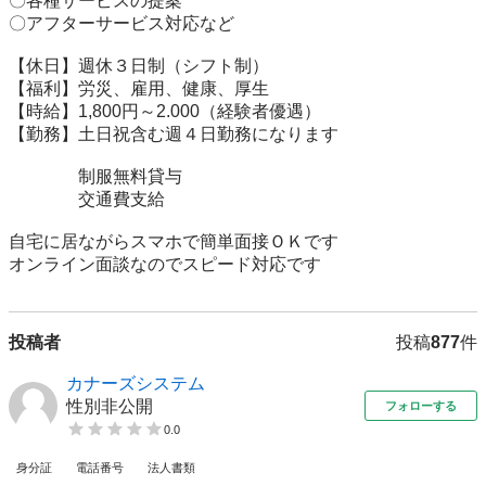
〇各種サービスの提案

〇アフターサービス対応など

【休日】週休３日制（シフト制）

【福利】労災、雇用、健康、厚生

【時給】1,800円～2.000（経験者優遇）

【勤務】土日祝含む週４日勤務になります

　　　　制服無料貸与

　　　　交通費支給

自宅に居ながらスマホで簡単面接ＯＫです

オンライン面談なのでスピード対応です
投稿者
投稿
877
件
カナーズシステム
性別非公開
フォローする
0.0
身分証
電話番号
法人書類