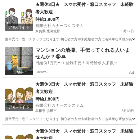
千葉
流山市
携帯ショップ
時給
★週休3日★ スマホ受付・窓口スタッフ 未経験
者大歓迎
時給1,800円
有限会社カナーズシステム
アルバイト
奈良県 北葛城郡
6月17日
携帯受付・窓口スタッフになります 初心者の方や未経験者の方にも簡単な研修があります
奈良
北葛城郡
携帯ショップ
時給
マンションの清掃、手伝ってくれる人いま
せんか？😭🙏
日給例1万円〜 / 登録不要！高時給求人多数✨
Lacotto
Ad
★週休3日★ スマホ受付・窓口スタッフ 未経験
者大歓迎
時給1,800円
有限会社カナーズシステム
アルバイト
島根県 浜田市
6月30日
携帯受付・窓口スタッフになります 初心者の方や未経験者の方にも簡単な研修があります
島根
浜田市
携帯ショップ
スタッフ
★週休3日★ スマホ受付・窓口スタッフ 未経験
者大歓迎