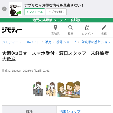
アプリならお得な情報を見逃さない！
インストール
アプリで開く
地元の掲示板 ジモティー 宮城版
宮城県
検索
ログイン
投稿
ジモティー
アルバイト
販売
携帯ショップ
宮城県の携帯ショッ
★週休3日★ スマホ受付・窓口スタッフ 未経験者
大歓迎
投稿ID: 1pa9wm
2026年7月21日 01:51
職種
携帯ショップ