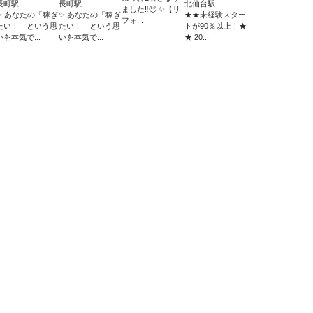
長町駅
長町駅
北仙台駅
ました‼︎🥹 ✨【リ
✨ あなたの「稼ぎ
✨ あなたの「稼ぎ
★★未経験スター
フォ...
たい！」という思
たい！」という思
トが90％以上！★
いを本気で...
いを本気で...
★ 20...