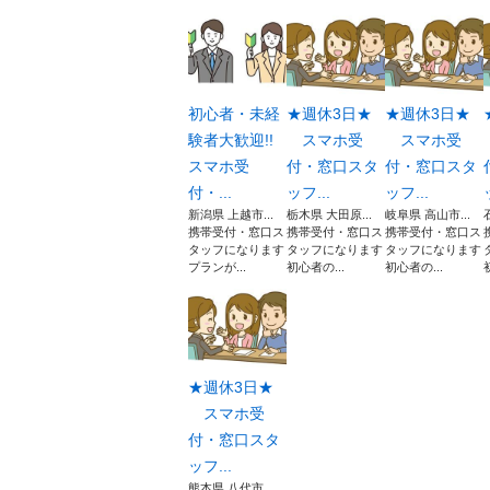
初心者・未経
★週休3日★
★週休3日★
験者大歓迎!!
スマホ受
スマホ受
スマホ受
付・窓口スタ
付・窓口スタ
付・...
ッフ...
ッフ...
新潟県 上越市...
栃木県 大田原...
岐阜県 高山市...
携帯受付・窓口ス
携帯受付・窓口ス
携帯受付・窓口ス
タッフになります
タッフになります
タッフになります
プランが...
初心者の...
初心者の...
★週休3日★
スマホ受
付・窓口スタ
ッフ...
熊本県 八代市...