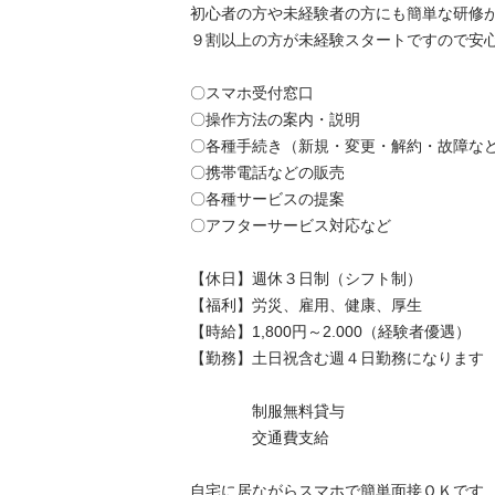
初心者の方や未経験者の方にも簡単な研修があ
９割以上の方が未経験スタートですので安心です
〇スマホ受付窓口

〇操作方法の案内・説明

〇各種手続き（新規・変更・解約・故障など）
〇携帯電話などの販売

〇各種サービスの提案

〇アフターサービス対応など

【休日】週休３日制（シフト制）

【福利】労災、雇用、健康、厚生

【時給】1,800円～2.000（経験者優遇）

【勤務】土日祝含む週４日勤務になります

　　　　制服無料貸与

　　　　交通費支給

自宅に居ながらスマホで簡単面接ＯＫです
