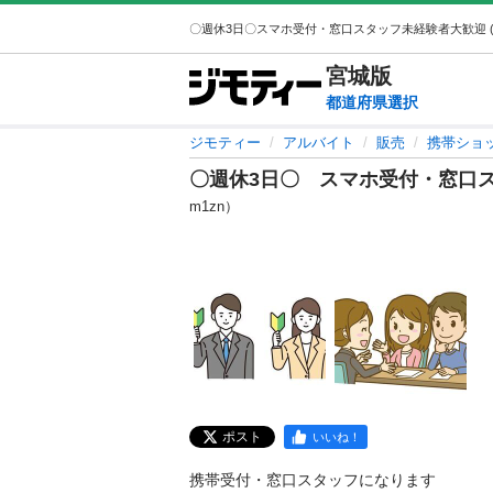
宮城
版
都道府県選択
ジモティー
アルバイト
販売
携帯ショ
〇週休3日〇 スマホ受付・窓口
m1zn）
ポスト
いいね！
携帯受付・窓口スタッフになります
