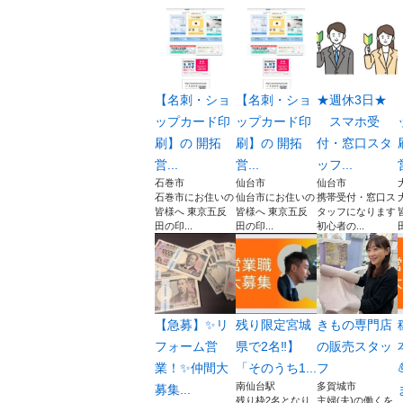
【名刺・ショ
【名刺・ショ
★週休3日★
ップカード印
ップカード印
スマホ受
刷】の 開拓
刷】の 開拓
付・窓口スタ
営...
営...
ッフ...
石巻市
仙台市
仙台市
石巻市にお住いの
仙台市にお住いの
携帯受付・窓口ス
皆様へ 東京五反
皆様へ 東京五反
タッフになります
田の印...
田の印...
初心者の...
【急募】✨リ
残り限定宮城
きもの専門店
フォーム営
県で2名‼︎】
の販売スタッ
業！✨仲間大
「そのうち1...
フ
南仙台駅
多賀城市
募集...
残り枠2名となり
主婦(夫)の働くを