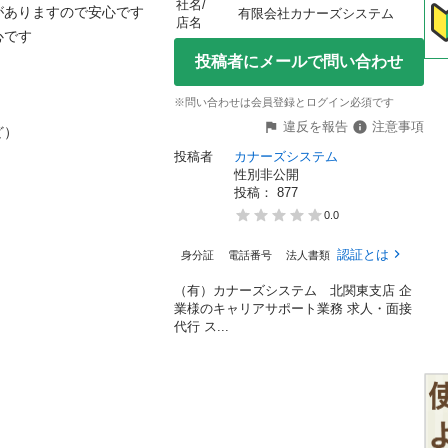
社名/
りますので安心です

有限会社カナーズシステム
店名


投稿者にメールで問い合わせ
※問い合わせは会員登録とログイン必須です
違反を報告
注意事項


投稿者
カナーズシステム
性別非公開
投稿： 
877
0.0
認証とは
身分証
電話番号
法人書類
（有）カナーズシステム 北関東支店 企
業様のキャリアサポート業務 求人・面接
代行 ス...