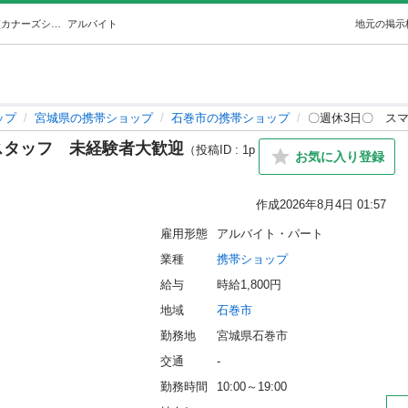
〇週休3日〇スマホ受付・窓口スタッフ未経験者大歓迎 (カナーズシステム) 石巻の携帯ショップの無料求人広告・アルバイト・バイト募集情報｜ジモティー
アルバイト
地元の掲示
ップ
宮城県の携帯ショップ
石巻市の携帯ショップ
〇週休3日〇 ス
スタッフ 未経験者大歓迎
（投稿ID : 1p
お気に入り登録
作成
2026年8月4日 01:57
雇用形態
アルバイト・パート
業種
携帯ショップ
給与
時給1,800円
地域
石巻市
勤務地
宮城県石巻市
交通
-
勤務時間
10:00～19:00