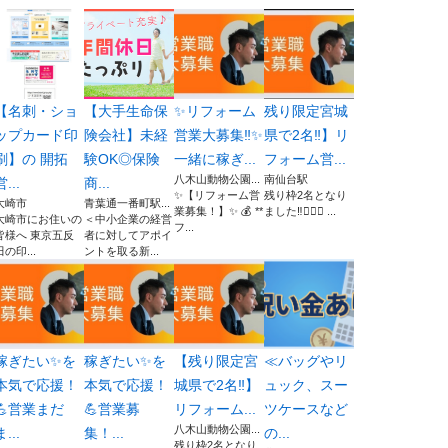
【名刺・ショ
【大手生命保
✨リフォーム
残り限定宮城
ップカード印
険会社】未経
営業大募集‼︎✨
県で2名‼︎】リ
刷】の 開拓
験OK◎保険
一緒に稼ぎ...
フォーム営...
八木山動物公園...
南仙台駅
営...
商...
✨【リフォーム営
残り枠2名となり
大崎市
青葉通一番町駅...
業募集！】✨ 💰 **
ました‼︎🙇🏻‍♂️ ...
大崎市にお住いの
＜中小企業の経営
フ...
皆様へ 東京五反
者に対してアポイ
田の印...
ントを取る新...
稼ぎたい✨を
稼ぎたい✨を
【残り限定宮
≪バッグやリ
本気で応援！
本気で応援！
城県で2名‼︎】
ュック、スー
💪営業まだ
💪営業募
リフォーム...
ツケースなど
八木山動物公園...
ま...
集！...
の...
残り枠2名となり