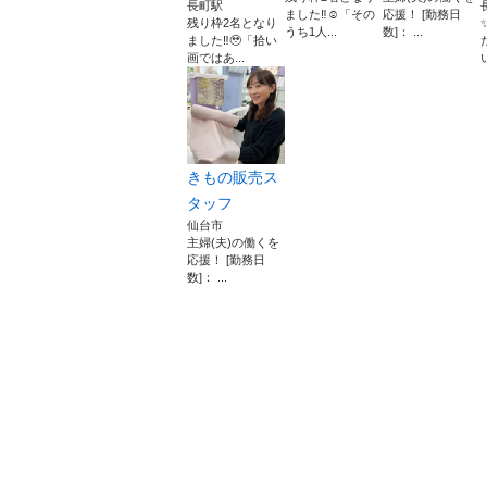
長町駅
ました‼︎☺️「その
応援！ [勤務日
残り枠2名となり
うち1人...
数]： ...
ました‼︎🥹「拾い
画ではあ...
きもの販売ス
タッフ
仙台市
主婦(夫)の働くを
応援！ [勤務日
数]： ...