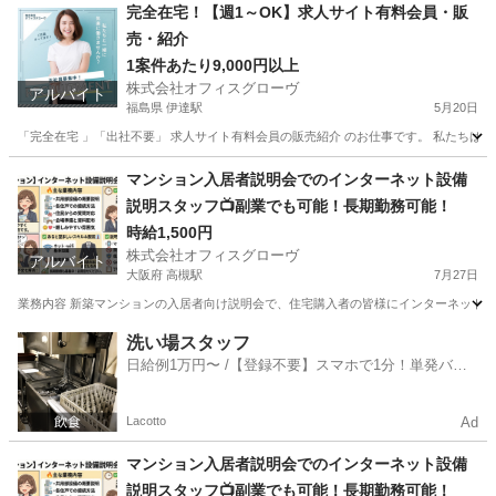
完全在宅！【週1～OK】求人サイト有料会員・販
売・紹介
1案件あたり9,000円以上
株式会社オフィスグローヴ
アルバイト
福島県 伊達駅
5月20日
「完全在宅 」「出社不要」 求人サイト有料会員の販売紹介 のお仕事です。 私たちは人
福島
伊達市
伊達駅
営業
求人サイト
マンション入居者説明会でのインターネット設備
説明スタッフ📺副業でも可能！長期勤務可能！
時給1,500円
株式会社オフィスグローヴ
アルバイト
大阪府 高槻駅
7月27日
業務内容 新築マンションの入居者向け説明会で、住宅購入者の皆様にインターネット設
大阪
高槻市
高槻駅
接客
スタッフ
洗い場スタッフ
日給例1万円〜 /【登録不要】スマホで1分！単発バイ
ト一括検索✨
Lacotto
Ad
マンション入居者説明会でのインターネット設備
説明スタッフ📺副業でも可能！長期勤務可能！