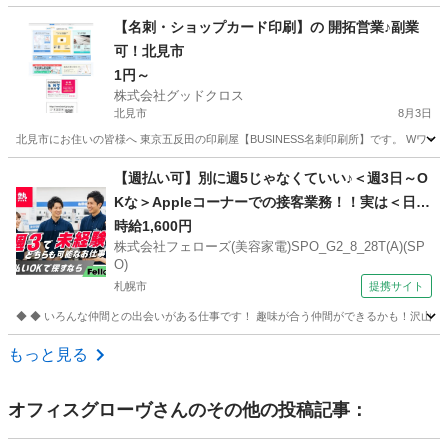
北海道
札幌市
携帯ショップ
スタッフ
【名刺・ショップカード印刷】の 開拓営業♪副業
可！北見市
1円～
株式会社グッドクロス
北見市
8月3日
北見市にお住いの皆様へ 東京五反田の印刷屋【BUSINESS名刺印刷所】です。 Wワー
北海道
北見市
営業
スタッフ
【週払い可】別に週5じゃなくていい♪＜週3日～O
Kな＞Appleコーナーでの接客業務！！実は＜日払
いもOK＞で20代活躍中♪ 株式会社フェローズ(美
時給1,600円
株式会社フェローズ(美容家電)SPO_G2_8_28T(A)(SP
容家電)SPO_G2_8_28T(A)(SPO) 家電販売スタッ
O)
フ
札幌市
提携サイト
◆ ◆ いろんな仲間との出会いがある仕事です！ 趣味が合う仲間ができるかも！沢山の人
北海道
札幌市
家電量販店
もっと見る
オフィスグローヴ
さんのその他の投稿記事：