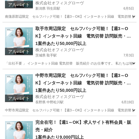
株式会社オフィスグローヴ
アルバイト
新潟県 羽生田駅
6月5日
南蒲原郡辺限定 セルフバック可能！【週3～OK】インターネット回線 電気切替 訪問
新潟
南蒲原郡
羽生田駅
営業
セルフ
取手市周辺限定 セルフバック可能！【週3～O
K】インターネット回線 電気切替 訪問販売・紹
介
1案件あたり50,000円以上
株式会社オフィスグローヴ
アルバイト
茨城県 取手駅
7月3日
「出社不要 」 インターネット回線 電気切替 販売紹介 のお仕事です。 私たちは地域
茨城
取手市
取手駅
営業
セルフ
中野市周辺限定 セルフバック可能！【週3～O
K】インターネット回線 電気切替 訪問販売・紹
介
1案件あたり50,000円以上
株式会社オフィスグローヴ
アルバイト
長野県 中野松川駅
6月19日
中野市周辺限定 セルフバック可能！【週3～OK】インターネット回線 電気切替 訪問販売
長野
中野市
中野松川駅
営業
セルフ
完全在宅！【週1～OK】求人サイト有料会員・販
売・紹介
1案件あたり9,000円以上