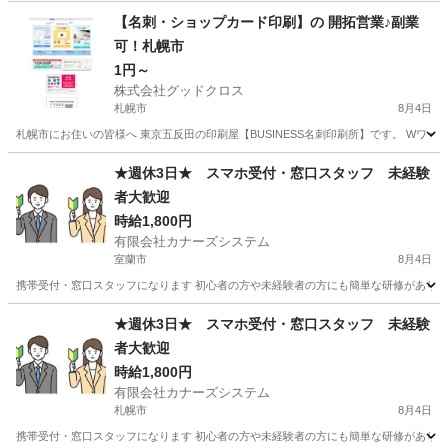
【名刺・ショップカード印刷】の 開拓営業♪副業
可！札幌市
1円～
株式会社グッドクロス
札幌市
8月4日
札幌市にお住いの皆様へ 東京五反田の印刷屋【BUSINESS名刺印刷所】です。 Wワー
北海道
札幌市
営業
スタッフ
★週休3日★ スマホ受付・窓口スタッフ 未経験
者大歓迎
時給1,800円
有限会社カナーズシステム
室蘭市
8月4日
携帯受付・窓口スタッフになります 初心者の方や未経験者の方にも簡単な研修があります
北海道
室蘭市
携帯ショップ
スタッフ
★週休3日★ スマホ受付・窓口スタッフ 未経験
者大歓迎
時給1,800円
有限会社カナーズシステム
札幌市
8月4日
携帯受付・窓口スタッフになります 初心者の方や未経験者の方にも簡単な研修があります