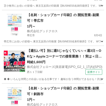
苫小牧市にお住いの皆様へ 東京五反田の印刷屋【BUSINESS名刺印刷所】です。 Wワ
北海道
苫小牧市
営業
スタッフ
【名刺・ショップカード印刷】の 開拓営業♪副業
可！帯広市
1円～
株式会社グッドクロス
帯広市
8月4日
帯広市にお住いの皆様へ 東京五反田の印刷屋【BUSINESS名刺印刷所】です。 Wワー
北海道
帯広市
営業
スタッフ
【週払い可】別に週5じゃなくていい♪＜週3日～O
Kな＞Appleコーナーでの接客業務！！実は＜日払
いもOK＞で20代活躍中♪ 株式会社フェローズ(美
時給1,600円
株式会社フェローズ(美容家電)SPO_G2_1_1T(A)(SPO)
容家電)SPO_G2_1_1T(A)(SPO) 家電販売スタッ
西１１丁目駅
提携サイト
フ
◆ ◆ いろんな仲間との出会いがある仕事です！ 趣味が合う仲間ができるかも！沢山の人
北海道
札幌市
西１１丁目駅
家電量販店
【名刺・ショップカード印刷】の 開拓営業♪副業
可！釧路市
1円～
株式会社グッドクロス