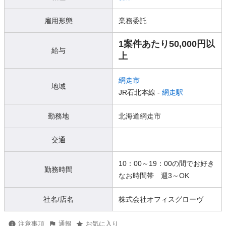
雇用形態
業務委託
1案件あたり50,000円以
給与
上
網走市
地域
JR石北本線 -
網走駅
勤務地
北海道網走市
交通
10：00～19：00の間でお好き
勤務時間
なお時間帯 週3～OK
社名/店名
株式会社オフィスグローヴ
注意事項
通報
お気に入り