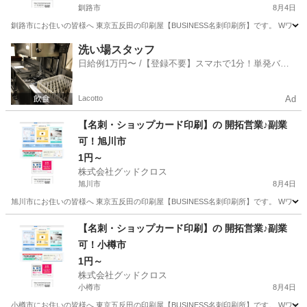
釧路市
8月4日
釧路市にお住いの皆様へ 東京五反田の印刷屋【BUSINESS名刺印刷所】です。 Wワー
北海道
釧路市
営業
スタッフ
洗い場スタッフ
日給例1万円〜 /【登録不要】スマホで1分！単発バイ
ト一括検索✨
Lacotto
Ad
【名刺・ショップカード印刷】の 開拓営業♪副業
可！旭川市
1円～
株式会社グッドクロス
旭川市
8月4日
旭川市にお住いの皆様へ 東京五反田の印刷屋【BUSINESS名刺印刷所】です。 Wワー
北海道
旭川市
営業
スタッフ
【名刺・ショップカード印刷】の 開拓営業♪副業
可！小樽市
1円～
株式会社グッドクロス
小樽市
8月4日
小樽市にお住いの皆様へ 東京五反田の印刷屋【BUSINESS名刺印刷所】です。 Wワー