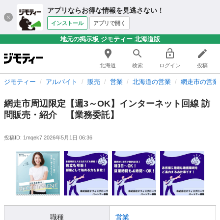
アプリならお得な情報を見逃さない！
インストール
アプリで開く
地元の掲示板 ジモティー 北海道版
北海道
検索
ログイン
投稿
ジモティー
アルバイト
販売
営業
北海道の営業
網走市の営業
網走市周辺限定【週3～OK】インターネット回線 訪
問販売・紹介 【業務委託】
投稿ID: 1mqek7
2026年5月1日 06:36
職種
営業