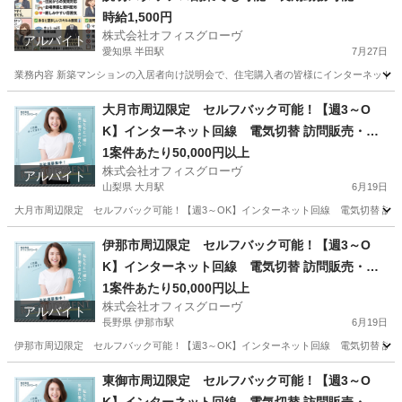
時給1,500円
株式会社オフィスグローヴ
アルバイト
愛知県 半田駅
7月27日
業務内容 新築マンションの入居者向け説明会で、住宅購入者の皆様にインターネット設
愛知
半田市
半田駅
接客
スタッフ
大月市周辺限定 セルフバック可能！【週3～O
K】インターネット回線 電気切替 訪問販売・紹
介
1案件あたり50,000円以上
株式会社オフィスグローヴ
アルバイト
山梨県 大月駅
6月19日
大月市周辺限定 セルフバック可能！【週3～OK】インターネット回線 電気切替 訪問販売
山梨
大月市
大月駅
営業
セルフ
伊那市周辺限定 セルフバック可能！【週3～O
K】インターネット回線 電気切替 訪問販売・紹
介
1案件あたり50,000円以上
株式会社オフィスグローヴ
アルバイト
長野県 伊那市駅
6月19日
伊那市周辺限定 セルフバック可能！【週3～OK】インターネット回線 電気切替 訪問販売
長野
伊那市
伊那市駅
営業
セルフ
東御市周辺限定 セルフバック可能！【週3～O