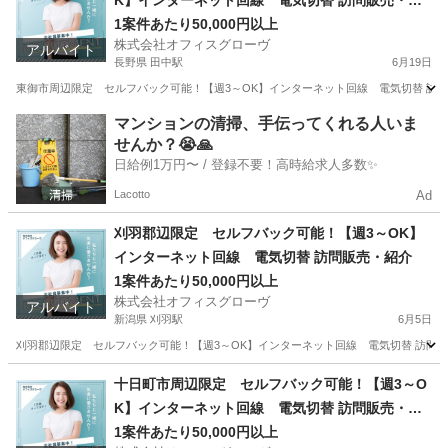
K】インターネット回線 電気切替 訪問販売・紹
介
1案件あたり50,000円以上
株式会社オフィスグローヴ
アルバイト
長野県 田中駅
6月19日
東御市周辺限定 セルフバック可能！【週3～OK】インターネット回線 電気切替 訪問販売
長野
東御市
田中駅
営業
セルフ
マンションの清掃、手伝ってくれる人いま
せんか？😭🙏
日給例1万円〜 / 登録不要！高時給求人多数✨
Lacotto
Ad
刈羽郡辺限定 セルフバック可能！【週3～OK】
インターネット回線 電気切替 訪問販売・紹介
1案件あたり50,000円以上
株式会社オフィスグローヴ
アルバイト
新潟県 刈羽駅
6月5日
刈羽郡辺限定 セルフバック可能！【週3～OK】インターネット回線 電気切替 訪問販
新潟
刈羽郡
刈羽駅
営業
セルフ
十日町市周辺限定 セルフバック可能！【週3～O
K】インターネット回線 電気切替 訪問販売・紹
介
1案件あたり50,000円以上