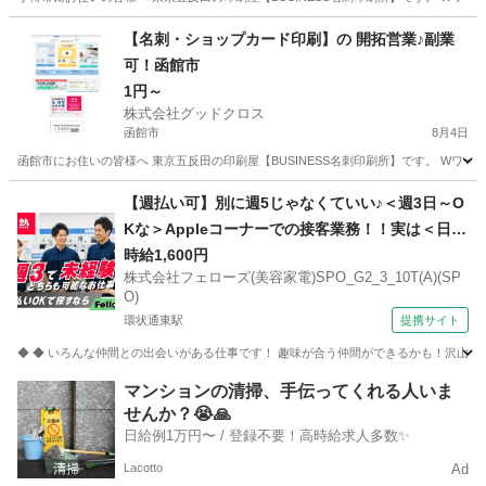
北海道
小樽市
営業
スタッフ
【名刺・ショップカード印刷】の 開拓営業♪副業
可！函館市
1円～
株式会社グッドクロス
函館市
8月4日
函館市にお住いの皆様へ 東京五反田の印刷屋【BUSINESS名刺印刷所】です。 Wワー
北海道
函館市
営業
スタッフ
【週払い可】別に週5じゃなくていい♪＜週3日～O
Kな＞Appleコーナーでの接客業務！！実は＜日払
いもOK＞で20代活躍中♪ 株式会社フェローズ(美
時給1,600円
株式会社フェローズ(美容家電)SPO_G2_3_10T(A)(SP
容家電)SPO_G2_3_10T(A)(SPO) 家電販売スタッ
O)
フ
環状通東駅
提携サイト
◆ ◆ いろんな仲間との出会いがある仕事です！ 趣味が合う仲間ができるかも！沢山の人
北海道
札幌市
環状通東駅
家電量販店
マンションの清掃、手伝ってくれる人いま
せんか？😭🙏
日給例1万円〜 / 登録不要！高時給求人多数✨
Lacotto
Ad