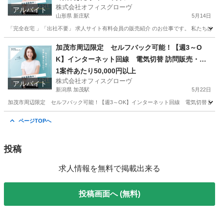
株式会社オフィスグローヴ
アルバイト
山形県 新庄駅
5月14日
「完全在宅 」「出社不要」 求人サイト有料会員の販売紹介 のお仕事です。 私たちは人
山形
新庄市
新庄駅
営業
求人サイト
加茂市周辺限定 セルフバック可能！【週3～O
K】インターネット回線 電気切替 訪問販売・紹
介
1案件あたり50,000円以上
株式会社オフィスグローヴ
アルバイト
新潟県 加茂駅
5月22日
加茂市周辺限定 セルフバック可能！【週3～OK】インターネット回線 電気切替 訪問
新潟
加茂市
加茂駅
営業
セルフ
ページTOPへ
投稿
求人情報を無料で掲載出来る
投稿画面へ (無料)