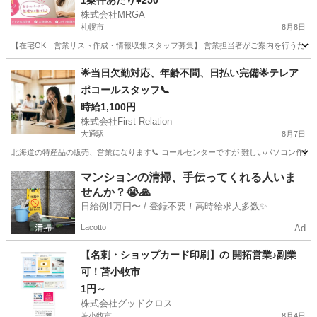
1案件あたり¥250
株式会社MRGA
札幌市
8月8日
【在宅OK｜営業リスト作成・情報収集スタッフ募集】 営業担当者がご案内を行うための
北海道
札幌市
営業
スタッフ
🌟当日欠勤対応、年齢不問、日払い完備🌟テレア
ポコールスタッフ📞
時給1,100円
株式会社First Relation
大通駅
8月7日
北海道の特産品の販売、営業になります📞 コールセンターですが 難しいパソコン作業などは
北海道
札幌市
大通駅
テレアポ
スタッフ
マンションの清掃、手伝ってくれる人いま
せんか？😭🙏
日給例1万円〜 / 登録不要！高時給求人多数✨
Lacotto
Ad
【名刺・ショップカード印刷】の 開拓営業♪副業
可！苫小牧市
1円～
株式会社グッドクロス
苫小牧市
8月4日