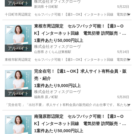
株式会社オフィスグローヴ
アルバイト
新潟県 十日町駅
5月22日
十日町市周辺限定 セルフバック可能！【週3～OK】インターネット回線 電気切替 訪問
新潟
十日町市
十日町駅
営業
セルフ
東根市周辺限定 セルフバック可能！【週3～O
K】インターネット回線 電気切替 訪問販売・紹
介
1案件あたり50,000円以上
株式会社オフィスグローヴ
アルバイト
山形県 さくらんぼ東根駅
5月14日
東根市駅周辺限定 セルフバック可能！【週3～OK】インターネット回線 電気切替 訪問
山形
東根市
さくらんぼ東根駅
営業
セルフ
完全在宅！【週1～OK】求人サイト有料会員・販
売・紹介
1案件あたり9,000円以上
株式会社オフィスグローヴ
アルバイト
福島県 原ノ町駅
5月20日
「完全在宅 」「出社不要」 求人サイト有料会員の販売紹介 のお仕事です。 私たちは人
福島
南相馬市
原ノ町駅
営業
求人サイト
南蒲原郡辺限定 セルフバック可能！【週3～O
K】インターネット回線 電気切替 訪問販売・紹
介
1案件あたり50,000円以上