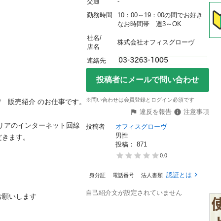
交通
-
勤務時間
10：00～19：00の間でお好き
なお時間帯　週3～OK
社名/
株式会社オフィスグローヴ
店名
連絡先
投稿者にメールで問い合わせ
※問い合わせは会員登録とログイン必須です
販売紹介 のお仕事です。

違反を報告
注意事項
リアのインターネット回線 
投稿者
オフィスグローヴ
男性
す。

投稿： 
871
0.0
認証とは
身分証
電話番号
法人書類
自己紹介文が設定されていません
します
