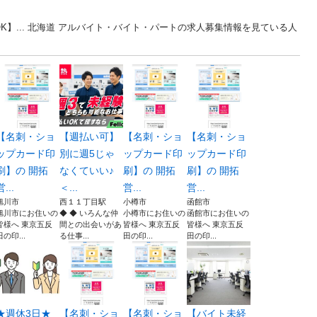
】... 北海道 アルバイト・バイト・パートの求人募集情報を見ている人
【名刺・ショ
【週払い可】
【名刺・ショ
【名刺・ショ
ップカード印
別に週5じゃ
ップカード印
ップカード印
刷】の 開拓
なくていい♪
刷】の 開拓
刷】の 開拓
営...
＜...
営...
営...
旭川市
西１１丁目駅
小樽市
函館市
旭川市にお住いの
◆ ◆ いろんな仲
小樽市にお住いの
函館市にお住いの
皆様へ 東京五反
間との出会いがあ
皆様へ 東京五反
皆様へ 東京五反
田の印...
る仕事...
田の印...
田の印...
★週休3日★
【名刺・ショ
【名刺・ショ
【バイト未経