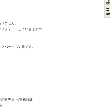
ません。

かりフォローしていきますの
バックも対象です。

販売員 の実務経験


