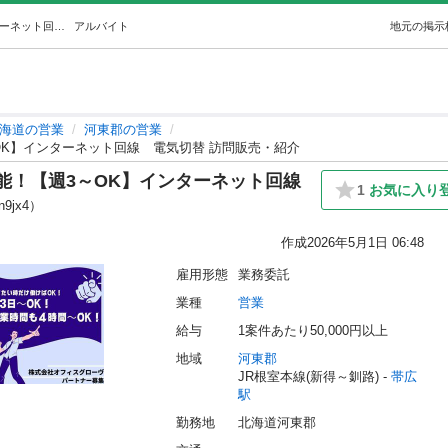
河東郡周辺限定セルフバック可能！【週3～OK】インターネット回線電気切替 訪問販売・紹介 (オフィスグローヴ) 帯広の営業の無料求人広告・アルバイト・バイト募集情報｜ジモティー
アルバイト
地元の掲示
海道の営業
河東郡の営業
K】インターネット回線 電気切替 訪問販売・紹介
能！【週3～OK】インターネット回線
1
お気に入り
n9jx4）
作成
2026年5月1日 06:48
雇用形態
業務委託
業種
営業
給与
1案件あたり50,000円以上
地域
河東郡
JR根室本線(新得～釧路) - 
帯広
駅
勤務地
北海道河東郡