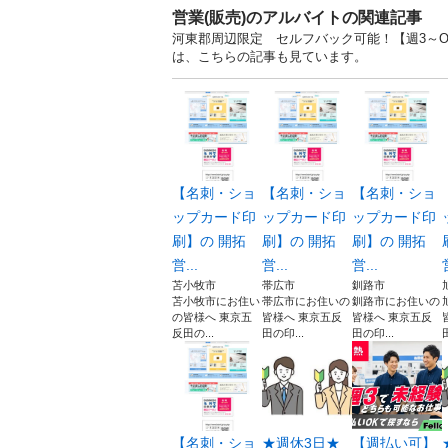
営業(販売)のアルバイトの関連記事
河東郡周辺限定 セルフバック可能！【週3～OK
は、こちらの記事も見ています。
【名刺・ショ
【名刺・ショ
【名刺・ショ
ップカード印
ップカード印
ップカード印
刷】の 開拓
刷】の 開拓
刷】の 開拓
営...
営...
営...
苫小牧市
帯広市
釧路市
苫小牧市にお住い
帯広市にお住いの
釧路市にお住いの
の皆様へ 東京五
皆様へ 東京五反
皆様へ 東京五反
反田の...
田の印...
田の印...
【名刺・ショ
★週休3日★
【週払い可】