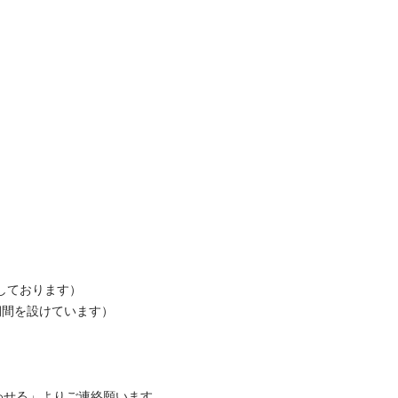
ております）

間を設けています）

せる」よりご連絡願います
