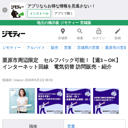
アプリならお得な情報を見逃さない！
インストール
アプリで開く
地元の掲示板 ジモティー 宮城版
宮城県
検索
ログイン
投稿
ジモティー
アルバイト
販売
営業
宮城県の営業
栗原市の営業
栗原市周辺限定 セルフバック可能！【週3～OK】
インターネット回線 電気切替 訪問販売・紹介
投稿ID: 1navyc
2026年5月1日 06:52
職種
営業