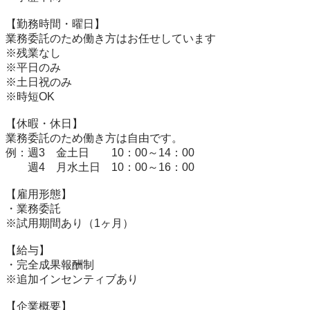
【勤務時間・曜日】

業務委託のため働き方はお任せしています

※残業なし

※平日のみ

※土日祝のみ

※時短OK

【休暇・休日】

業務委託のため働き方は自由です。

例：週3　金土日　　10：00～14：00

　　週4　月水土日　10：00～16：00

【雇用形態】

・業務委託

※試用期間あり（1ヶ月）　

【給与】

・完全成果報酬制

※追加インセンティブあり　

【企業概要】
