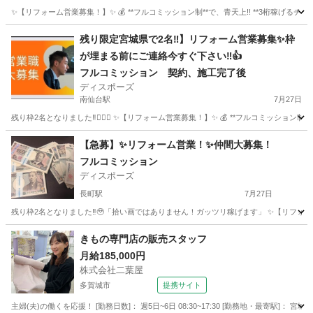
✨【リフォーム営業募集！】✨ 💰 **フルコミッション制**で、青天上!! **3桁稼げるチャンス
宮城
仙台市
八木山動物公園駅
営業
残り限定宮城県で2名‼︎】リフォーム営業募集✨枠
が埋まる前にご連絡今すぐ下さい‼︎👍
フルコミッション 契約、施工完了後
ディスポーズ
南仙台駅
7月27日
残り枠2名となりました‼︎🙇🏻‍♂️ ✨【リフォーム営業募集！】✨ 💰 **フルコミッション制*
宮城
仙台市
南仙台駅
営業
やる気
【急募】✨リフォーム営業！✨仲間大募集！
フルコミッション
ディスポーズ
長町駅
7月27日
残り枠2名となりました‼︎🥹「拾い画ではありません！ガッツリ稼げます」 ✨【リフォーム営業募
宮城
仙台市
長町駅
営業
やる気
きもの専門店の販売スタッフ
月給185,000円
株式会社二葉屋
多賀城市
提携サイト
主婦(夫)の働くを応援！ [勤務日数]： 週5日~6日 08:30~17:30 [勤務地・最寄駅]： 宮