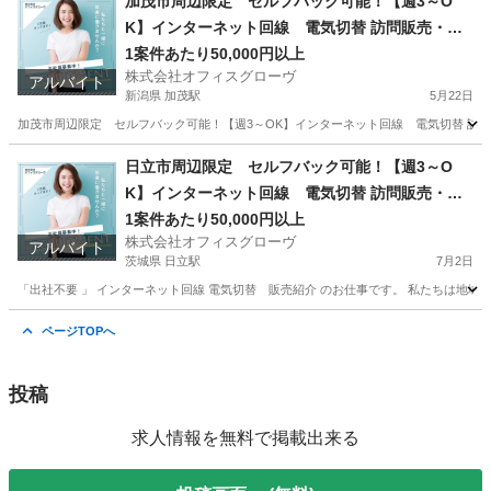
加茂市周辺限定 セルフバック可能！【週3～O
K】インターネット回線 電気切替 訪問販売・紹
介
1案件あたり50,000円以上
株式会社オフィスグローヴ
アルバイト
新潟県 加茂駅
5月22日
加茂市周辺限定 セルフバック可能！【週3～OK】インターネット回線 電気切替 訪問
新潟
加茂市
加茂駅
営業
セルフ
日立市周辺限定 セルフバック可能！【週3～O
K】インターネット回線 電気切替 訪問販売・紹
介
1案件あたり50,000円以上
株式会社オフィスグローヴ
アルバイト
茨城県 日立駅
7月2日
「出社不要 」 インターネット回線 電気切替 販売紹介 のお仕事です。 私たちは地域
茨城
日立市
日立駅
営業
セルフ
ページTOPへ
投稿
求人情報を無料で掲載出来る