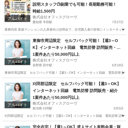
説明スタッフ📺副業でも可能！長期勤務可能！
時給1,500円
株式会社オフィスグローヴ
アルバイト
愛知県 半田駅
7月27日
業務内容 新築マンションの入居者向け説明会で、住宅購入者の皆様にインターネット設
愛知
半田市
半田駅
接客
スタッフ
東御市周辺限定 セルフバック可能！【週3～O
K】インターネット回線 電気切替 訪問販売・紹
介
1案件あたり50,000円以上
株式会社オフィスグローヴ
アルバイト
長野県 田中駅
6月19日
東御市周辺限定 セルフバック可能！【週3～OK】インターネット回線 電気切替 訪問販売
長野
東御市
田中駅
営業
セルフ
刈羽郡辺限定 セルフバック可能！【週3～OK】
インターネット回線 電気切替 訪問販売・紹介
1案件あたり50,000円以上
株式会社オフィスグローヴ
アルバイト
新潟県 刈羽駅
6月5日
刈羽郡辺限定 セルフバック可能！【週3～OK】インターネット回線 電気切替 訪問販
新潟
刈羽郡
刈羽駅
営業
セルフ
完全在宅！【週1～OK】求人サイト有料会員・販