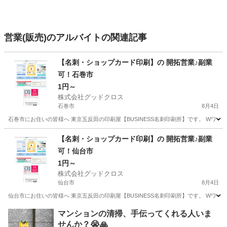
営業(販売)のアルバイトの関連記事
【名刺・ショップカード印刷】の 開拓営業♪副業
可！石巻市
1円～
株式会社グッドクロス
石巻市
8月4日
石巻市にお住いの皆様へ 東京五反田の印刷屋【BUSINESS名刺印刷所】です。 Wワー
宮城
石巻市
営業
スタッフ
【名刺・ショップカード印刷】の 開拓営業♪副業
可！仙台市
1円～
株式会社グッドクロス
仙台市
8月4日
仙台市にお住いの皆様へ 東京五反田の印刷屋【BUSINESS名刺印刷所】です。 Wワー
宮城
仙台市
営業
スタッフ
マンションの清掃、手伝ってくれる人いま
せんか？😭🙏