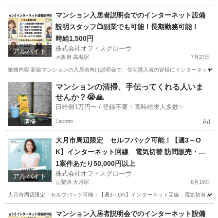
山形
新庄市
新庄駅
営業
求人サイト
マンション入居者説明会でのインターネット設備
説明スタッフ📺副業でも可能！長期勤務可能！
時給1,500円
株式会社オフィスグローヴ
アルバイト
大阪府 高槻駅
7月27日
業務内容 新築マンションの入居者向け説明会で、住宅購入者の皆様にインターネット設
大阪
高槻市
高槻駅
接客
スタッフ
マンションの清掃、手伝ってくれる人いま
せんか？😭🙏
日給例1万円〜 / 登録不要！高時給求人多数✨
Lacotto
Ad
大月市周辺限定 セルフバック可能！【週3～O
K】インターネット回線 電気切替 訪問販売・紹
介
1案件あたり50,000円以上
株式会社オフィスグローヴ
アルバイト
山梨県 大月駅
6月19日
大月市周辺限定 セルフバック可能！【週3～OK】インターネット回線 電気切替 訪問販売
山梨
大月市
大月駅
営業
セルフ
マンション入居者説明会でのインターネット設備