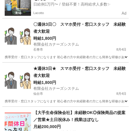
日給例1万円〜 / 登録不要！高時給求人多数✨
Lacotto
Ad
〇週休3日〇 スマホ受付・窓口スタッフ 未経験
者大歓迎
時給1,800円
有限会社カナーズシステム
石巻市
8月4日
携帯受付・窓口スタッフになります 初心者の方や未経験者の方にも簡単な研修があります
宮城
石巻市
携帯ショップ
スタッフ
★週休3日★ スマホ受付・窓口スタッフ 未経験
者大歓迎
時給1,800円
有限会社カナーズシステム
仙台市
8月4日
携帯受付・窓口スタッフになります 初心者の方や未経験者の方にも簡単な研修があります
宮城
仙台市
携帯ショップ
スタッフ
【大手生命保険会社】未経験OK◎保険商品の提案
／営業★土日祝休み！残業ほぼなし
月給200,000円