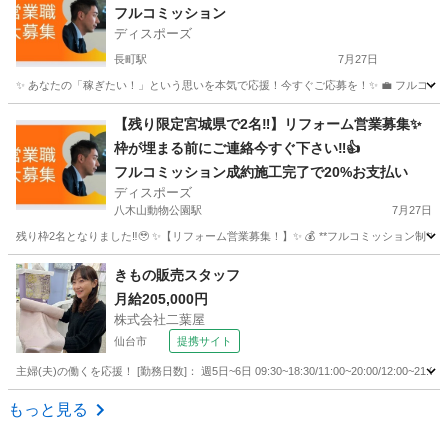
フルコミッション
ディスポーズ
長町駅
7月27日
✨ あなたの「稼ぎたい！」という思いを本気で応援！今すぐご応募を！✨ 💼 フルコミッション制
宮城
仙台市
長町駅
営業
やる気
【残り限定宮城県で2名‼︎】リフォーム営業募集✨
枠が埋まる前にご連絡今すぐ下さい‼︎👍
フルコミッション成約施工完了で20%お支払い
ディスポーズ
八木山動物公園駅
7月27日
残り枠2名となりました‼︎🥹 ✨【リフォーム営業募集！】✨ 💰 **フルコミッション制**で、
宮城
仙台市
八木山動物公園駅
営業
やる気
きもの販売スタッフ
月給205,000円
株式会社二葉屋
仙台市
提携サイト
主婦(夫)の働くを応援！ [勤務日数]： 週5日~6日 09:30~18:30/11:00~20:00/12:00
宮城
仙台市
アパレル
もっと見る