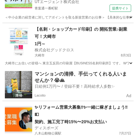
UTエージェント株式会社
青葉通一番町駅
提携サイト
＜中小企業の経営者に対してアポイントを取る新規営業のお仕事＞ 【具体的な仕事内容】 
宮城
仙台市
青葉通一番町駅
営業
【名刺・ショップカード印刷】の 開拓営業♪副業
可！大崎市
1円～
株式会社グッドクロス
大崎市
8月3日
大崎市にお住いの皆様へ 東京五反田の印刷屋【BUSINESS名刺印刷所】です。 Wワー
宮城
大崎市
営業
スタッフ
マンションの清掃、手伝ってくれる人いま
せんか？😭🙏
日給例1万円〜 / 登録不要！高時給求人多数✨
Lacotto
Ad
✨リフォーム営業大募集‼︎✨一緒に稼ぎましょう‼︎
💵
契約、施工完了時15%〜20%お支払い
ディスポーズ
八木山動物公園駅
7月27日