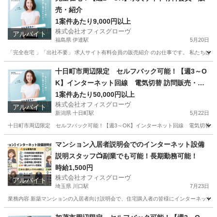
売・紹介
1案件あたり9,000円以上
株式会社オフィスグローヴ
アルバイト
福島県 伊達駅
5月20日
「完全在宅 」「出社不要」 求人サイト有料会員の販売紹介 のお仕事です。 私たちは人
福島
伊達市
伊達駅
営業
求人サイト
十日町市周辺限定 セルフバック可能！【週3～O
K】インターネット回線 電気切替 訪問販売・紹
介
1案件あたり50,000円以上
株式会社オフィスグローヴ
アルバイト
新潟県 十日町駅
5月22日
十日町市周辺限定 セルフバック可能！【週3～OK】インターネット回線 電気切替 訪問
新潟
十日町市
十日町駅
営業
セルフ
マンション入居者説明会でのインターネット設備
説明スタッフ📺副業でも可能！長期勤務可能！
時給1,500円
株式会社オフィスグローヴ
アルバイト
埼玉県 川口駅
7月23日
業務内容 新築マンションの入居者向け説明会で、住宅購入者の皆様にインターネット設
埼玉
川口市
川口駅
接客
スタッフ