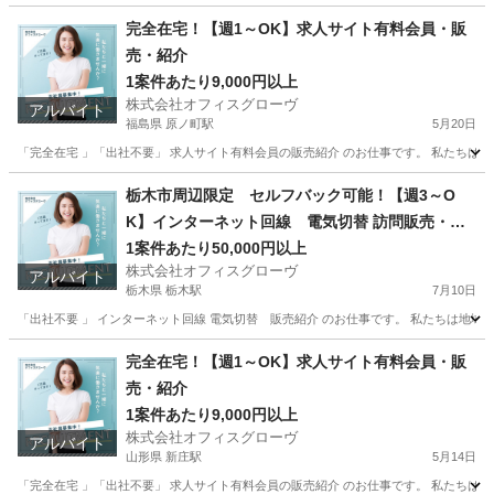
完全在宅！【週1～OK】求人サイト有料会員・販
売・紹介
1案件あたり9,000円以上
株式会社オフィスグローヴ
アルバイト
福島県 原ノ町駅
5月20日
「完全在宅 」「出社不要」 求人サイト有料会員の販売紹介 のお仕事です。 私たちは人
福島
南相馬市
原ノ町駅
営業
求人サイト
栃木市周辺限定 セルフバック可能！【週3～O
K】インターネット回線 電気切替 訪問販売・紹
介
1案件あたり50,000円以上
株式会社オフィスグローヴ
アルバイト
栃木県 栃木駅
7月10日
「出社不要 」 インターネット回線 電気切替 販売紹介 のお仕事です。 私たちは地域
栃木
栃木市
栃木駅
営業
セルフ
完全在宅！【週1～OK】求人サイト有料会員・販
売・紹介
1案件あたり9,000円以上
株式会社オフィスグローヴ
アルバイト
山形県 新庄駅
5月14日
「完全在宅 」「出社不要」 求人サイト有料会員の販売紹介 のお仕事です。 私たちは人