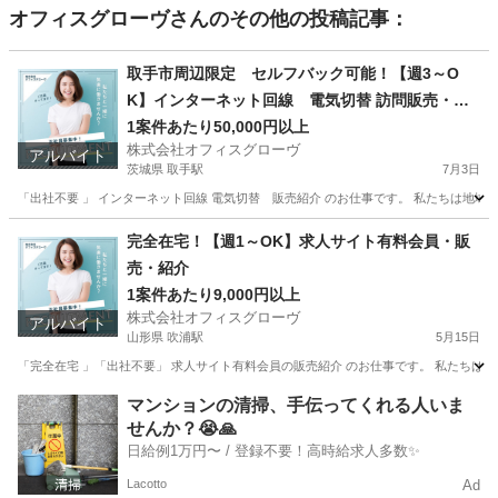
オフィスグローヴ
さんのその他の投稿記事：
取手市周辺限定 セルフバック可能！【週3～O
K】インターネット回線 電気切替 訪問販売・紹
介
1案件あたり50,000円以上
株式会社オフィスグローヴ
アルバイト
茨城県 取手駅
7月3日
「出社不要 」 インターネット回線 電気切替 販売紹介 のお仕事です。 私たちは地域
茨城
取手市
取手駅
営業
セルフ
完全在宅！【週1～OK】求人サイト有料会員・販
売・紹介
1案件あたり9,000円以上
株式会社オフィスグローヴ
アルバイト
山形県 吹浦駅
5月15日
「完全在宅 」「出社不要」 求人サイト有料会員の販売紹介 のお仕事です。 私たちは人
山形
飽海郡
吹浦駅
営業
求人サイト
マンションの清掃、手伝ってくれる人いま
せんか？😭🙏
日給例1万円〜 / 登録不要！高時給求人多数✨
Lacotto
Ad