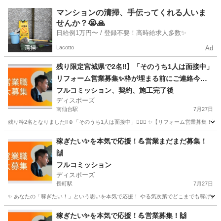
宮城
多賀城市
アパレル
マンションの清掃、手伝ってくれる人いま
せんか？😭🙏
日給例1万円〜 / 登録不要！高時給求人多数✨
Lacotto
Ad
残り限定宮城県で2名‼︎】「そのうち1人は面接中」
リフォーム営業募集✨枠が埋まる前にご連絡今す
ぐ下さい‼︎👍
フルコミッション、契約、施工完了後
ディスポーズ
南仙台駅
7月27日
残り枠2名となりました‼︎☺️「そのうち1人は面接中」🙇🏻‍♂️ ✨【リフォーム営業募集！】✨ 
宮城
仙台市
南仙台駅
営業
やる気
稼ぎたい✨を本気で応援！💪営業まだまだ募集！
🙌
フルコミッション
ディスポーズ
長町駅
7月27日
✨ あなたの「稼ぎたい！」という思いを本気で応援！ やる気次第でどこまでも稼げます！今すぐ
宮城
仙台市
長町駅
営業
やる気
稼ぎたい✨を本気で応援！💪営業募集！🙌