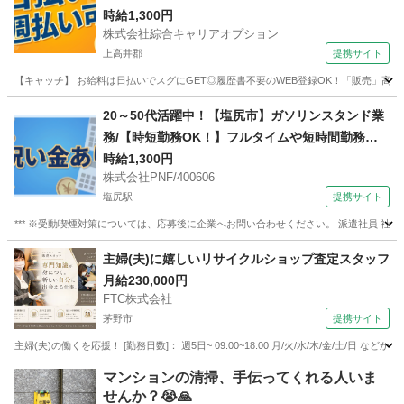
布施周辺！20代～40代のスタッフが多数活躍中★
時給1,300円
株式会社綜合キャリアオプション
上高井郡
提携サイト
【キャッチ】 お給料は日払いでスグにGET◎履歴書不要のWEB登録OK！「販売」高時給
長野
上高井郡
その他
20～50代活躍中！【塩尻市】ガソリンスタンド業
務/【時短勤務OK！】フルタイムや短時間勤務な
ど勤務時間の相談◎◎
時給1,300円
株式会社PNF/400606
塩尻駅
提携サイト
*** ※受動喫煙対策については、応募後に企業へお問い合わせください。 派遣社員 社
長野
塩尻市
塩尻駅
アパレル
主婦(夫)に嬉しいリサイクルショップ査定スタッフ
月給230,000円
FTC株式会社
茅野市
提携サイト
主婦(夫)の働くを応援！ [勤務日数]： 週5日~ 09:00~18:00 月/火/水/木/金/土/日 
長野
茅野市
その他
マンションの清掃、手伝ってくれる人いま
せんか？😭🙏