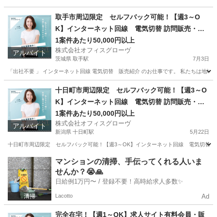
取手市周辺限定 セルフバック可能！【週3～O
K】インターネット回線 電気切替 訪問販売・紹
介
1案件あたり50,000円以上
株式会社オフィスグローヴ
アルバイト
茨城県 取手駅
7月3日
「出社不要 」 インターネット回線 電気切替 販売紹介 のお仕事です。 私たちは地域
茨城
取手市
取手駅
営業
セルフ
十日町市周辺限定 セルフバック可能！【週3～O
K】インターネット回線 電気切替 訪問販売・紹
介
1案件あたり50,000円以上
株式会社オフィスグローヴ
アルバイト
新潟県 十日町駅
5月22日
十日町市周辺限定 セルフバック可能！【週3～OK】インターネット回線 電気切替 訪問
新潟
十日町市
十日町駅
営業
セルフ
マンションの清掃、手伝ってくれる人いま
せんか？😭🙏
日給例1万円〜 / 登録不要！高時給求人多数✨
Lacotto
Ad
完全在宅！【週1～OK】求人サイト有料会員・販