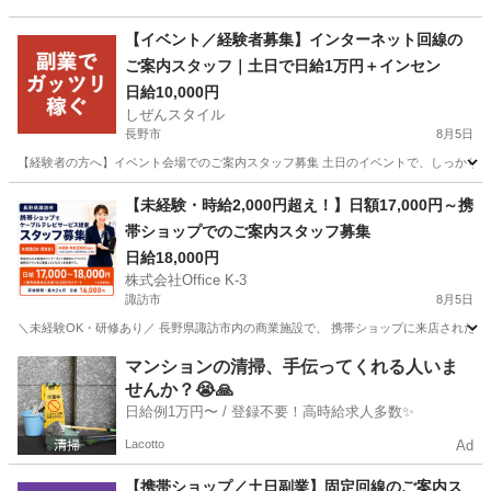
【イベント／経験者募集】インターネット回線の
ご案内スタッフ｜土日で日給1万円＋インセン
日給10,000円
しぜんスタイル
長野市
8月5日
【経験者の方へ】イベント会場でのご案内スタッフ募集 土日のイベントで、しっかり稼ぎ
長野
長野市
家電量販店
スタッフ
【未経験・時給2,000円超え！】日額17,000円～携
帯ショップでのご案内スタッフ募集
日給18,000円
株式会社Office K-3
諏訪市
8月5日
＼未経験OK・研修あり／ 長野県諏訪市内の商業施設で、 携帯ショップに来店されたお
長野
諏訪市
携帯ショップ
スタッフ
マンションの清掃、手伝ってくれる人いま
せんか？😭🙏
日給例1万円〜 / 登録不要！高時給求人多数✨
Lacotto
Ad
【携帯ショップ／土日副業】固定回線のご案内ス