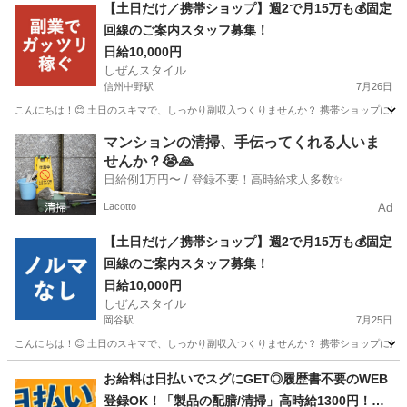
長野
下伊那郡
その他
【土日だけ／携帯ショップ】週2で月15万も💰固定
回線のご案内スタッフ募集！
日給10,000円
しぜんスタイル
信州中野駅
7月26日
こんにちは！😊 土日のスキマで、しっかり副収入つくりませんか？ 携帯ショップに来た
長野
中野市
信州中野駅
家電量販店
スタッフ
マンションの清掃、手伝ってくれる人いま
せんか？😭🙏
日給例1万円〜 / 登録不要！高時給求人多数✨
Lacotto
Ad
【土日だけ／携帯ショップ】週2で月15万も💰固定
回線のご案内スタッフ募集！
日給10,000円
しぜんスタイル
岡谷駅
7月25日
こんにちは！😊 土日のスキマで、しっかり副収入つくりませんか？ 携帯ショップに来た
長野
岡谷市
岡谷駅
家電量販店
スタッフ
お給料は日払いでスグにGET◎履歴書不要のWEB
登録OK！「製品の配膳/清掃」高時給1300円！小