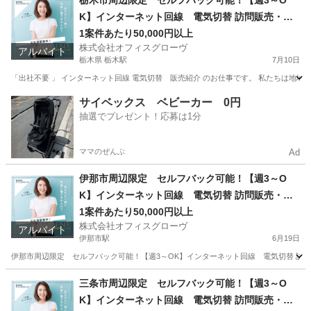
栃木市周辺限定 セルフバック可能！【週3～O
K】インターネット回線 電気切替 訪問販売・紹
介
1案件あたり50,000円以上
株式会社オフィスグローヴ
アルバイト
栃木県 栃木駅
7月10日
「出社不要 」 インターネット回線 電気切替 販売紹介 のお仕事です。 私たちは地域
栃木
栃木市
栃木駅
営業
セルフ
サイベックス ベビーカー 0円
抽選でプレゼント！応募は1分
ママのぜんぶ
Ad
伊那市周辺限定 セルフバック可能！【週3～O
K】インターネット回線 電気切替 訪問販売・紹
介
1案件あたり50,000円以上
株式会社オフィスグローヴ
アルバイト
伊那市駅
6月19日
伊那市周辺限定 セルフバック可能！【週3～OK】インターネット回線 電気切替 訪問販売
長野
伊那市
伊那市駅
営業
セルフ
三条市周辺限定 セルフバック可能！【週3～O
K】インターネット回線 電気切替 訪問販売・紹