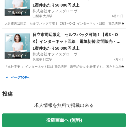
介
1案件あたり50,000円以上
株式会社オフィスグローヴ
アルバイト
山梨県 大月駅
6月19日
大月市周辺限定 セルフバック可能！【週3～OK】インターネット回線 電気切替 訪問販売
山梨
大月市
大月駅
営業
セルフ
日立市周辺限定 セルフバック可能！【週3～O
K】インターネット回線 電気切替 訪問販売・紹
介
1案件あたり50,000円以上
株式会社オフィスグローヴ
アルバイト
茨城県 日立駅
7月2日
「出社不要 」 インターネット回線 電気切替 販売紹介 のお仕事です。 私たちは地域
茨城
日立市
日立駅
営業
セルフ
ページTOPへ
投稿
求人情報を無料で掲載出来る
投稿画面へ (無料)