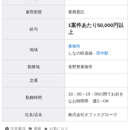
雇用形態
業務委託
1案件あたり50,000円以
給与
上
東御市
地域
しなの鉄道線 -
田中駅
勤務地
長野県東御市
交通
10：00～19：00の間でお好き
勤務時間
なお時間帯 週3～OK
社名/店名
株式会社オフィスグローヴ
注意事項
通報
お気に入り