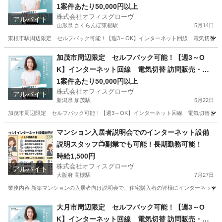
介
1案件あたり50,000円以上
株式会社オフィスグローヴ
アルバイト
山形県 さくらんぼ東根駅
5月14日
東根市駅周辺限定 セルフバック可能！【週3～OK】インターネット回線 電気切替 訪問
山形
東根市
さくらんぼ東根駅
営業
セルフ
加茂市周辺限定 セルフバック可能！【週3～O
K】インターネット回線 電気切替 訪問販売・紹
介
1案件あたり50,000円以上
株式会社オフィスグローヴ
アルバイト
新潟県 加茂駅
5月22日
加茂市周辺限定 セルフバック可能！【週3～OK】インターネット回線 電気切替 訪問
新潟
加茂市
加茂駅
営業
セルフ
マンション入居者説明会でのインターネット設備
説明スタッフ📺副業でも可能！長期勤務可能！
時給1,500円
株式会社オフィスグローヴ
アルバイト
大阪府 高槻駅
7月27日
業務内容 新築マンションの入居者向け説明会で、住宅購入者の皆様にインターネット設
大阪
高槻市
高槻駅
接客
スタッフ
大月市周辺限定 セルフバック可能！【週3～O
K】インターネット回線 電気切替 訪問販売・紹