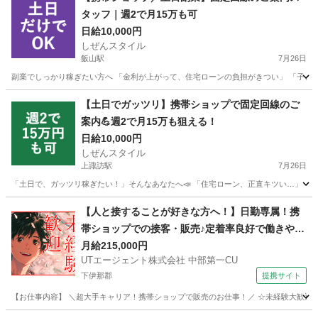
タッフ｜週2で月15万も可
日給10,000円
しぜんスタイル
飯山駅
7月26日
副業でしっかり稼ぎたい方へ 「金利が上がって、住宅ローンの負担がきつい」 「子ども
長野
飯山市
飯山駅
家電量販店
スタッフ
【土日でガッツリ】携帯ショップで固定回線のご
案内💪週2で月15万も狙える！
日給10,000円
しぜんスタイル
上諏訪駅
7月26日
「土日で、ガッツリ稼ぎたい！」そんなあなたへ📣 「住宅ローン、正直キツい…」 「教
長野
諏訪市
上諏訪駅
家電量販店
フルコミ
【人と接することが好きな方へ！】日勤専属！携
帯ショップでの接客・販売♪定着率良好で働きやす
い◎
月給215,000円
UTエージェント株式会社 中部第一CU
下伊那郡
提携サイト
【お仕事内容】 ＼超大手キャリア！携帯ショップで販売のお仕事！／ ☆未経験大歓迎