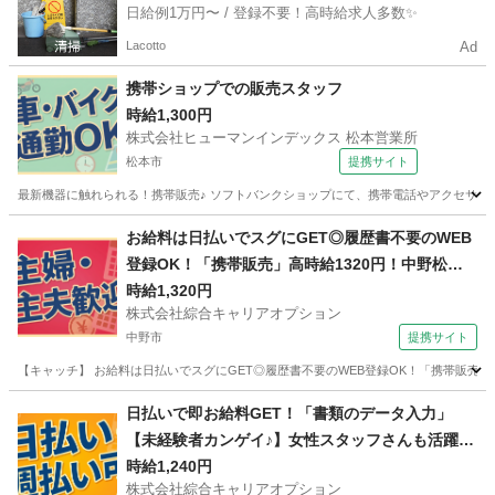
日給例1万円〜 / 登録不要！高時給求人多数✨
Lacotto
Ad
携帯ショップでの販売スタッフ
時給1,300円
株式会社ヒューマンインデックス 松本営業所
松本市
提携サイト
最新機器に触れられる！携帯販売♪ ソフトバンクショップにて、携帯電話やアクセサリー
長野
松本市
アパレル
お給料は日払いでスグにGET◎履歴書不要のWEB
登録OK！「携帯販売」高時給1320円！中野松川
周辺！20代～40代のスタッフが多数活躍中★
時給1,320円
株式会社綜合キャリアオプション
中野市
提携サイト
【キャッチ】 お給料は日払いでスグにGET◎履歴書不要のWEB登録OK！「携帯販売」高
長野
中野市
その他
日払いで即お給料GET！「書類のデータ入力」
【未経験者カンゲイ♪】女性スタッフさんも活躍中
♪程よい残業でお小遣い稼ぎ♪高時給1240円！
時給1,240円
株式会社綜合キャリアオプション