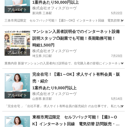
介
1案件あたり50,000円以上
株式会社オフィスグローヴ
アルバイト
新潟県 三条駅
5月22日
三条市周辺限定 セルフバック可能！【週3～OK】インターネット回線 電気切替 訪問販
新潟
三条市
三条駅
営業
セルフ
マンション入居者説明会でのインターネット設備
説明スタッフ📺副業でも可能！長期勤務可能！
時給1,500円
株式会社オフィスグローヴ
アルバイト
埼玉県 川口駅
7月23日
業務内容 新築マンションの入居者向け説明会で、住宅購入者の皆様にインターネット設
埼玉
川口市
川口駅
接客
スタッフ
完全在宅！【週1～OK】求人サイト有料会員・販
売・紹介
1案件あたり9,000円以上
株式会社オフィスグローヴ
アルバイト
山形県 新庄駅
5月14日
「完全在宅 」「出社不要」 求人サイト有料会員の販売紹介 のお仕事です。 私たちは人
山形
新庄市
新庄駅
営業
求人サイト
東根市周辺限定 セルフバック可能！【週3～O
K】インターネット回線 電気切替 訪問販売・紹