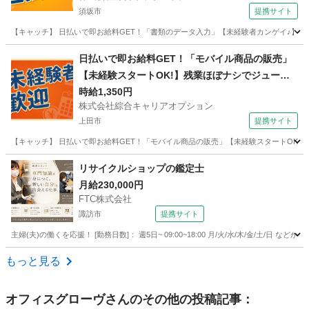
須坂市
提携サイト
【キャッチ】 日払いで即お給料GET！「書類のデータ入力」【未経験者カンゲイ♪】女性
長野
須坂市
その他
日払いで即お給料GET！「モバイル商品の販売」
【未経験スタートOK!】残業ほぼナシでジュージ
ツ☆少人数で馴染みやすい♪高時給1350円！
時給1,350円
株式会社綜合キャリアオプション
上田市
提携サイト
【キャッチ】 日払いで即お給料GET！「モバイル商品の販売」【未経験スタートOK!】
長野
上田市
その他
リサイクルショップの鑑定士
月給230,000円
FTC株式会社
諏訪市
提携サイト
主婦(夫)の働くを応援！ [勤務日数]： 週5日~ 09:00~18:00 月/火/水/木/金/土/日 
長野
諏訪市
その他
もっと見る
オフィスグローヴ
さんのその他の投稿記事：