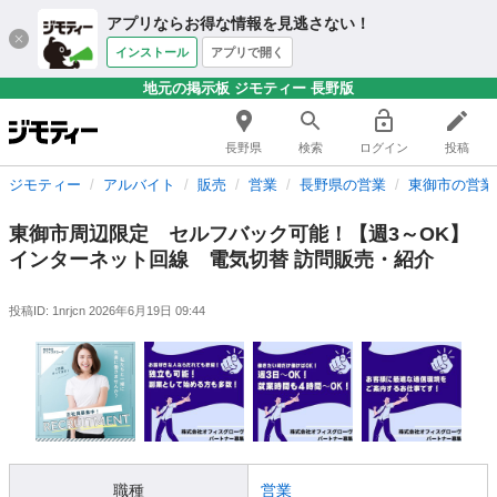
アプリならお得な情報を見逃さない！
インストール
アプリで開く
地元の掲示板 ジモティー 長野版
長野県
検索
ログイン
投稿
ジモティー
アルバイト
販売
営業
長野県の営業
東御市の営業
東御市周辺限定 セルフバック可能！【週3～OK】
インターネット回線 電気切替 訪問販売・紹介
投稿ID: 1nrjcn
2026年6月19日 09:44
職種
営業