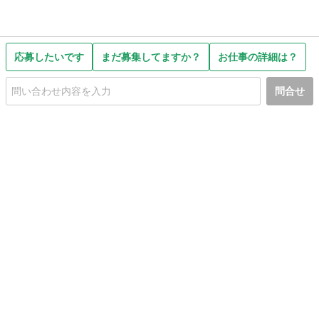
応募したいです
まだ募集してますか？
お仕事の詳細は？
問合せ
初めての方へ
利用規約
プライバシーポリシー
プライバシー・ステートメント
健全化に資する運用方針
お問い合わせ
運営会社
サイトマップ
ご利用ガイド
フリーワードで探す
PC版で表示
都道府県選択
特定商取引法の表示
利用者情報の外部送信について