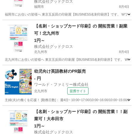
株式会社グッドクロス
福岡市
8月4日
福岡市にお住いの皆様へ 東京五反田の印刷屋【BUSINESS名刺印刷所】です。 Wワー
福岡
福岡市
営業
スタッフ
【名刺・ショップカード印刷】の 開拓営業！副業
可！北九州市
1円～
株式会社グッドクロス
北九州市
8月4日
北九州市にお住いの皆様へ 東京五反田の印刷屋【BUSINESS名刺印刷所】です。 Wワ
福岡
北九州市
営業
スタッフ
幼児向け英語教材のPR販売
- 円
ワールド・ファミリー株式会社
北九州市
提携サイト
主婦(夫)の働くを応援！ [勤務日数]： 週4日~ 10:00~17:00/10:00~16:00/10:00~1
福岡
北九州市
営業
【名刺・ショップカード印刷】の 開拓営業！！副
業可！大牟田市
1円～
株式会社グッドクロス