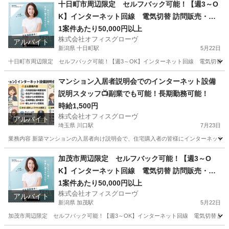
福島
伊達市
伊達駅
営業
求人サイト
十日町市周辺限定 セルフバック可能！【週3～O
K】インターネット回線 電気切替 訪問販売・紹
介
1案件あたり50,000円以上
株式会社オフィスグローヴ
アルバイト
新潟県 十日町駅
5月22日
十日町市周辺限定 セルフバック可能！【週3～OK】インターネット回線 電気切替 訪問
新潟
十日町市
十日町駅
営業
セルフ
マンション入居者説明会でのインターネット設備
説明スタッフ📺副業でも可能！長期勤務可能！
時給1,500円
株式会社オフィスグローヴ
アルバイト
埼玉県 川口駅
7月23日
業務内容 新築マンションの入居者向け説明会で、住宅購入者の皆様にインターネット設
埼玉
川口市
川口駅
接客
スタッフ
加茂市周辺限定 セルフバック可能！【週3～O
K】インターネット回線 電気切替 訪問販売・紹
介
1案件あたり50,000円以上
株式会社オフィスグローヴ
アルバイト
新潟県 加茂駅
5月22日
加茂市周辺限定 セルフバック可能！【週3～OK】インターネット回線 電気切替 訪問