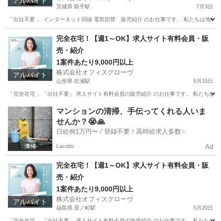
アルバイト
茨城県 取手駅
7月3日
「出社不要 」 インターネット回線 電気切替 販売紹介 のお仕事です。 私たちは地域
茨城
取手市
取手駅
営業
セルフ
完全在宅！【週1～OK】求人サイト有料会員・販
売・紹介
1案件あたり9,000円以上
株式会社オフィスグローヴ
アルバイト
山形県 吹浦駅
5月15日
「完全在宅 」「出社不要」 求人サイト有料会員の販売紹介 のお仕事です。 私たちは人
山形
飽海郡
吹浦駅
営業
求人サイト
マンションの清掃、手伝ってくれる人いま
せんか？😭🙏
日給例1万円〜 / 登録不要！高時給求人多数✨
Lacotto
Ad
完全在宅！【週1～OK】求人サイト有料会員・販
売・紹介
1案件あたり9,000円以上
株式会社オフィスグローヴ
アルバイト
福島県 原ノ町駅
5月20日
「完全在宅 」「出社不要」 求人サイト有料会員の販売紹介 のお仕事です。 私たちは人