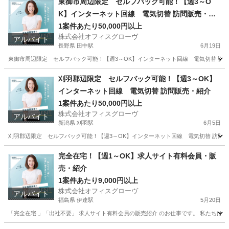
東御市周辺限定 セルフバック可能！【週3～O
K】インターネット回線 電気切替 訪問販売・紹
介
1案件あたり50,000円以上
株式会社オフィスグローヴ
アルバイト
長野県 田中駅
6月19日
東御市周辺限定 セルフバック可能！【週3～OK】インターネット回線 電気切替 訪問販売
長野
東御市
田中駅
営業
セルフ
刈羽郡辺限定 セルフバック可能！【週3～OK】
インターネット回線 電気切替 訪問販売・紹介
1案件あたり50,000円以上
株式会社オフィスグローヴ
アルバイト
新潟県 刈羽駅
6月5日
刈羽郡辺限定 セルフバック可能！【週3～OK】インターネット回線 電気切替 訪問販
新潟
刈羽郡
刈羽駅
営業
セルフ
完全在宅！【週1～OK】求人サイト有料会員・販
売・紹介
1案件あたり9,000円以上
株式会社オフィスグローヴ
アルバイト
福島県 伊達駅
5月20日
「完全在宅 」「出社不要」 求人サイト有料会員の販売紹介 のお仕事です。 私たちは人