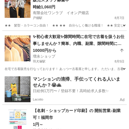
販売スタッフ募集中
時給1,060円
有限会社ワンラブ イオン戸畑店
戸畑駅
8月7日
★★ 髪型・カラーコン自由！ ★★ ★★ 自分らしく働ける職場！ ★★ 安定した会社
福岡
北九州市
戸畑駅
その他
イオン
✨初心者大歓迎✨隙間時間に在宅で古着を扱うお仕
事しませんか？簡単、内職、副業、隙間時間に出
来るお仕事です！
10000円から
増永ショップ
羽犬塚駅
8月5日
在宅で古着販売を行なっております！ あっつー古着屋と申します。 ただいま、古着を扱
福岡
八女市
羽犬塚駅
アパレル
古着
マンションの清掃、手伝ってくれる人いま
せんか？😭🙏
日給例1万円〜 / 登録不要！高時給求人多数✨
Lacotto
Ad
【名刺・ショップカード印刷】の 開拓営業♪副業
可！福岡市
1円～