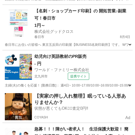
福岡
筑紫野市
営業
スタッフ
【名刺・ショップカード印刷】の 開拓営業♪副業
可！春日市
1円～
株式会社グッドクロス
春日市
8月4日
春日市にお住いの皆様へ 東京五反田の印刷屋【BUSINESS名刺印刷所】です。 Wワー
福岡
春日市
営業
スタッフ
幼児向け英語教材のPR販売
- 円
ワールド・ファミリー株式会社
北九州市
提携サイト
主婦(夫)の働くを応援！ [勤務日数]： 週4日~ 10:00~17:00/10:00~16:00/10:00~1
福岡
北九州市
営業
【実家の押し入れ整理】眠っている人形あ
りませんか？
状態が悪くてもOK🙆‍♀️査定0円‼️
COYASH
Ad
急募！！！障がい者求人！ 生活保護大歓迎！ 簡