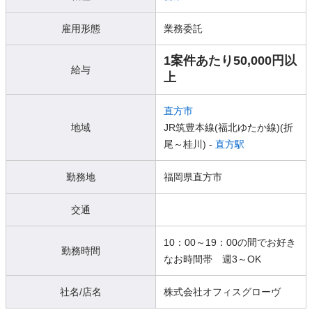
雇用形態
業務委託
1案件あたり50,000円以
給与
上
直方市
地域
JR筑豊本線(福北ゆたか線)(折
尾～桂川) -
直方駅
勤務地
福岡県直方市
交通
10：00～19：00の間でお好き
勤務時間
なお時間帯 週3～OK
社名/店名
株式会社オフィスグローヴ