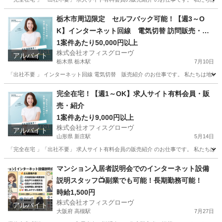
福島
南相馬市
原ノ町駅
営業
求人サイト
栃木市周辺限定 セルフバック可能！【週3～O
K】インターネット回線 電気切替 訪問販売・紹
介
1案件あたり50,000円以上
株式会社オフィスグローヴ
アルバイト
栃木県 栃木駅
7月10日
「出社不要 」 インターネット回線 電気切替 販売紹介 のお仕事です。 私たちは地域
栃木
栃木市
栃木駅
営業
セルフ
完全在宅！【週1～OK】求人サイト有料会員・販
売・紹介
1案件あたり9,000円以上
株式会社オフィスグローヴ
アルバイト
山形県 新庄駅
5月14日
「完全在宅 」「出社不要」 求人サイト有料会員の販売紹介 のお仕事です。 私たちは人
山形
新庄市
新庄駅
営業
求人サイト
マンション入居者説明会でのインターネット設備
説明スタッフ📺副業でも可能！長期勤務可能！
時給1,500円
株式会社オフィスグローヴ
アルバイト
大阪府 高槻駅
7月27日