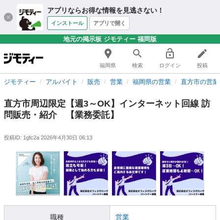
アプリならお得な情報を見逃さない！
インストール
アプリで開く
地元の掲示板 ジモティー 福岡版
福岡県
検索
ログイン
投稿
ジモティー
アルバイト
販売
営業
福岡県の営業
直方市の営業
直方市周辺限定【週3～OK】インターネット回線 訪
問販売・紹介 【業務委託】
投稿ID: 1gfc2a
2026年4月30日 06:13
職種
営業