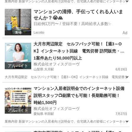
業務内容 新築マンションの入居者向け説明会で、住宅購入者の皆様にインターネット設
大阪
高槻市
高槻駅
接客
スタッフ
マンションの清掃、手伝ってくれる人いま
せんか？😭🙏
日給例1万円〜 / 登録不要！高時給求人多数✨
Lacotto
Ad
大月市周辺限定 セルフバック可能！【週3～O
K】インターネット回線 電気切替 訪問販売・紹
介
1案件あたり50,000円以上
株式会社オフィスグローヴ
アルバイト
山梨県 大月駅
6月19日
大月市周辺限定 セルフバック可能！【週3～OK】インターネット回線 電気切替 訪問販売
山梨
大月市
大月駅
営業
セルフ
マンション入居者説明会でのインターネット設備
説明スタッフ📺副業でも可能！長期勤務可能！
時給1,500円
株式会社オフィスグローヴ
アルバイト
愛知県 半田駅
7月27日
業務内容 新築マンションの入居者向け説明会で、住宅購入者の皆様にインターネット設
愛知
半田市
半田駅
接客
スタッフ