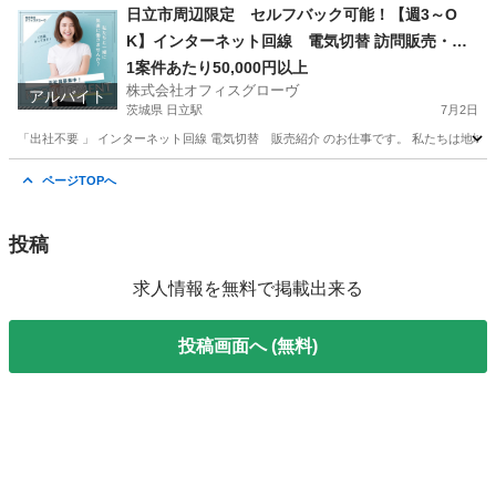
新潟
加茂市
加茂駅
営業
セルフ
日立市周辺限定 セルフバック可能！【週3～O
K】インターネット回線 電気切替 訪問販売・紹
介
1案件あたり50,000円以上
株式会社オフィスグローヴ
アルバイト
茨城県 日立駅
7月2日
「出社不要 」 インターネット回線 電気切替 販売紹介 のお仕事です。 私たちは地域
茨城
日立市
日立駅
営業
セルフ
ページTOPへ
投稿
求人情報を無料で掲載出来る
投稿画面へ (無料)