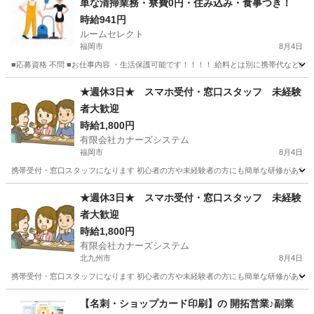
単な清掃業務・寮費0円・住み込み・食事つき！
時給941円
ルームセレクト
福岡市
8月4日
■応募資格 不問 ■お仕事内容 ・生活保護可能です！！！！ 給料とは別に携帯代などの通
福岡
福岡市
販売
生活保護
★週休3日★ スマホ受付・窓口スタッフ 未経験
者大歓迎
時給1,800円
有限会社カナーズシステム
福岡市
8月4日
携帯受付・窓口スタッフになります 初心者の方や未経験者の方にも簡単な研修があります
福岡
福岡市
携帯ショップ
スタッフ
★週休3日★ スマホ受付・窓口スタッフ 未経験
者大歓迎
時給1,800円
有限会社カナーズシステム
北九州市
8月4日
携帯受付・窓口スタッフになります 初心者の方や未経験者の方にも簡単な研修があります
福岡
北九州市
携帯ショップ
スタッフ
【名刺・ショップカード印刷】の 開拓営業♪副業