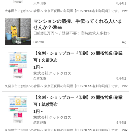
大牟田市
8月4日
大牟田市にお住いの皆様へ 東京五反田の印刷屋【BUSINESS名刺印刷所】です。 Wワ
福岡
大牟田市
営業
スタッフ
マンションの清掃、手伝ってくれる人いま
せんか？😭🙏
日給例1万円〜 / 登録不要！高時給求人多数✨
Lacotto
Ad
【名刺・ショップカード印刷】の 開拓営業♪副業
可！久留米市
1円～
株式会社グッドクロス
久留米市
8月4日
久留米市にお住いの皆様へ 東京五反田の印刷屋【BUSINESS名刺印刷所】です。 Wワ
福岡
久留米市
営業
スタッフ
【名刺・ショップカード印刷】の 開拓営業♪副業
可！筑紫野市
1円～
株式会社グッドクロス
筑紫野市
8月4日
筑紫野市にお住いの皆様へ 東京五反田の印刷屋【BUSINESS名刺印刷所】です。 Wワ