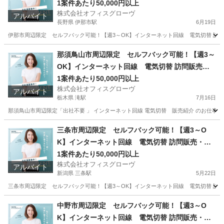
介
1案件あたり50,000円以上
株式会社オフィスグローヴ
アルバイト
長野県 伊那市駅
6月19日
伊那市周辺限定 セルフバック可能！【週3～OK】インターネット回線 電気切替 訪問販売
長野
伊那市
伊那市駅
営業
セルフ
那須鳥山市周辺限定 セルフバック可能！【週3～
OK】インターネット回線 電気切替 訪問販売・
紹介
1案件あたり50,000円以上
株式会社オフィスグローヴ
アルバイト
栃木県 滝駅
7月16日
那須鳥山市周辺限定「出社不要 」 インターネット回線 電気切替 販売紹介 のお仕事で
栃木
那須烏山市
滝駅
営業
セルフ
三条市周辺限定 セルフバック可能！【週3～O
K】インターネット回線 電気切替 訪問販売・紹
介
1案件あたり50,000円以上
株式会社オフィスグローヴ
アルバイト
新潟県 三条駅
5月22日
三条市周辺限定 セルフバック可能！【週3～OK】インターネット回線 電気切替 訪問販
新潟
三条市
三条駅
営業
セルフ
中野市周辺限定 セルフバック可能！【週3～O
K】インターネット回線 電気切替 訪問販売・紹