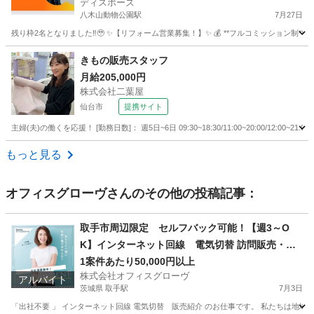
ディスポーズ
八木山動物公園駅
7月27日
残り枠2名となりました‼︎🥹 ✨【リフォーム営業募集！】✨ 💰 **フルコミッション制**で、
宮城
仙台市
八木山動物公園駅
営業
やる気
きもの販売スタッフ
月給205,000円
株式会社二葉屋
仙台市
提携サイト
主婦(夫)の働くを応援！ [勤務日数]： 週5日~6日 09:30~18:30/11:00~20:00/12:00
宮城
仙台市
アパレル
もっと見る
オフィスグローヴ
さんのその他の投稿記事：
取手市周辺限定 セルフバック可能！【週3～O
K】インターネット回線 電気切替 訪問販売・紹
介
1案件あたり50,000円以上
株式会社オフィスグローヴ
アルバイト
茨城県 取手駅
7月3日
「出社不要 」 インターネット回線 電気切替 販売紹介 のお仕事です。 私たちは地域