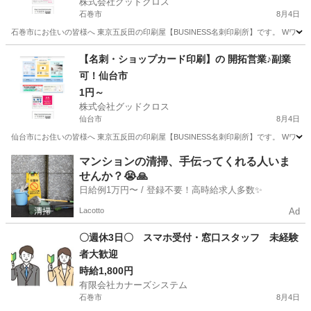
株式会社グッドクロス
石巻市
8月4日
石巻市にお住いの皆様へ 東京五反田の印刷屋【BUSINESS名刺印刷所】です。 Wワー
宮城
石巻市
営業
スタッフ
【名刺・ショップカード印刷】の 開拓営業♪副業
可！仙台市
1円～
株式会社グッドクロス
仙台市
8月4日
仙台市にお住いの皆様へ 東京五反田の印刷屋【BUSINESS名刺印刷所】です。 Wワー
宮城
仙台市
営業
スタッフ
マンションの清掃、手伝ってくれる人いま
せんか？😭🙏
日給例1万円〜 / 登録不要！高時給求人多数✨
Lacotto
Ad
〇週休3日〇 スマホ受付・窓口スタッフ 未経験
者大歓迎
時給1,800円
有限会社カナーズシステム
石巻市
8月4日