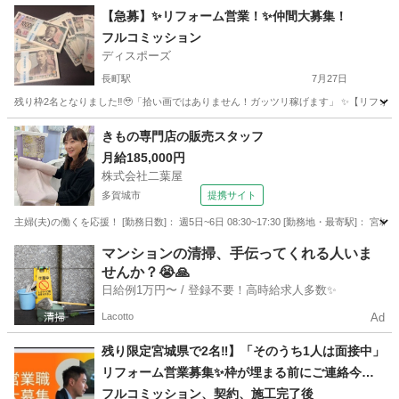
宮城
仙台市
南仙台駅
営業
やる気
【急募】✨リフォーム営業！✨仲間大募集！
フルコミッション
ディスポーズ
長町駅
7月27日
残り枠2名となりました‼︎🥹「拾い画ではありません！ガッツリ稼げます」 ✨【リフォーム営業募
宮城
仙台市
長町駅
営業
やる気
きもの専門店の販売スタッフ
月給185,000円
株式会社二葉屋
多賀城市
提携サイト
主婦(夫)の働くを応援！ [勤務日数]： 週5日~6日 08:30~17:30 [勤務地・最寄駅]： 宮
宮城
多賀城市
アパレル
マンションの清掃、手伝ってくれる人いま
せんか？😭🙏
日給例1万円〜 / 登録不要！高時給求人多数✨
Lacotto
Ad
残り限定宮城県で2名‼︎】「そのうち1人は面接中」
リフォーム営業募集✨枠が埋まる前にご連絡今す
ぐ下さい‼︎👍
フルコミッション、契約、施工完了後