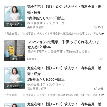
茨城
取手市
取手駅
営業
セルフ
完全在宅！【週1～OK】求人サイト有料会員・販
売・紹介
1案件あたり9,000円以上
株式会社オフィスグローヴ
アルバイト
山形県 吹浦駅
5月15日
「完全在宅 」「出社不要」 求人サイト有料会員の販売紹介 のお仕事です。 私たちは人
山形
飽海郡
吹浦駅
営業
求人サイト
マンションの清掃、手伝ってくれる人いま
せんか？😭🙏
日給例1万円〜 / 登録不要！高時給求人多数✨
Lacotto
Ad
完全在宅！【週1～OK】求人サイト有料会員・販
売・紹介
1案件あたり9,000円以上
株式会社オフィスグローヴ
アルバイト
福島県 原ノ町駅
5月20日
「完全在宅 」「出社不要」 求人サイト有料会員の販売紹介 のお仕事です。 私たちは人
福島
南相馬市
原ノ町駅
営業
求人サイト
完全在宅！【週1～OK】求人サイト有料会員・販