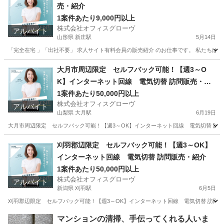
売・紹介
1案件あたり9,000円以上
株式会社オフィスグローヴ
アルバイト
山形県 新庄駅
5月14日
「完全在宅 」「出社不要」 求人サイト有料会員の販売紹介 のお仕事です。 私たちは人
山形
新庄市
新庄駅
営業
求人サイト
大月市周辺限定 セルフバック可能！【週3～O
K】インターネット回線 電気切替 訪問販売・紹
介
1案件あたり50,000円以上
株式会社オフィスグローヴ
アルバイト
山梨県 大月駅
6月19日
大月市周辺限定 セルフバック可能！【週3～OK】インターネット回線 電気切替 訪問販売
山梨
大月市
大月駅
営業
セルフ
刈羽郡辺限定 セルフバック可能！【週3～OK】
インターネット回線 電気切替 訪問販売・紹介
1案件あたり50,000円以上
株式会社オフィスグローヴ
アルバイト
新潟県 刈羽駅
6月5日
刈羽郡辺限定 セルフバック可能！【週3～OK】インターネット回線 電気切替 訪問販
新潟
刈羽郡
刈羽駅
営業
セルフ
マンションの清掃、手伝ってくれる人いま