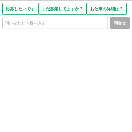
応募したいです
まだ募集してますか？
お仕事の詳細は？
問合せ
初めての方へ
利用規約
プライバシーポリシー
プライバシー・ステートメント
健全化に資する運用方針
お問い合わせ
運営会社
サイトマップ
ご利用ガイド
フリーワードで探す
PC版で表示
都道府県選択
特定商取引法の表示
利用者情報の外部送信について