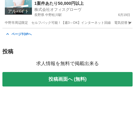
介
1案件あたり50,000円以上
株式会社オフィスグローヴ
アルバイト
長野県 中野松川駅
6月19日
中野市周辺限定 セルフバック可能！【週3～OK】インターネット回線 電気切替 訪問販売
長野
中野市
中野松川駅
営業
セルフ
ページTOPへ
投稿
求人情報を無料で掲載出来る
投稿画面へ (無料)