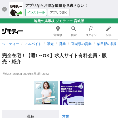
アプリならお得な情報を見逃さない！
インストール
アプリで開く
地元の掲示板 ジモティー 宮城版
宮城県
検索
ログイン
投稿
ジモティー
アルバイト
販売
営業
宮城県の営業
柴田郡の営業
完全在宅！【週1～OK】求人サイト有料会員・販
売・紹介
投稿ID: 1nb0ud
2026年5月1日 06:53
職種
営業