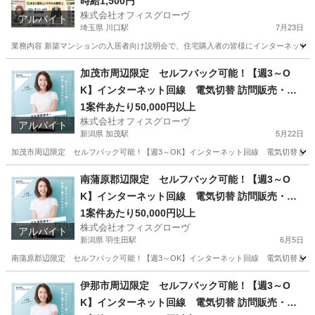
時給1,500円
株式会社オフィスグローヴ
アルバイト
埼玉県 川口駅
7月23日
業務内容 新築マンションの入居者向け説明会で、住宅購入者の皆様にインターネット設
埼玉
川口市
川口駅
接客
スタッフ
加茂市周辺限定 セルフバック可能！【週3～O
K】インターネット回線 電気切替 訪問販売・紹
介
1案件あたり50,000円以上
株式会社オフィスグローヴ
アルバイト
新潟県 加茂駅
5月22日
加茂市周辺限定 セルフバック可能！【週3～OK】インターネット回線 電気切替 訪問
新潟
加茂市
加茂駅
営業
セルフ
南蒲原郡辺限定 セルフバック可能！【週3～O
K】インターネット回線 電気切替 訪問販売・紹
介
1案件あたり50,000円以上
株式会社オフィスグローヴ
アルバイト
新潟県 羽生田駅
6月5日
南蒲原郡辺限定 セルフバック可能！【週3～OK】インターネット回線 電気切替 訪問
新潟
南蒲原郡
羽生田駅
営業
セルフ
伊那市周辺限定 セルフバック可能！【週3～O
K】インターネット回線 電気切替 訪問販売・紹