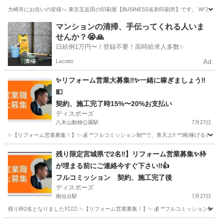
大崎市にお住いの皆様へ 東京五反田の印刷屋【BUSINESS名刺印刷所】です。 Wワー
宮城
大崎市
営業
スタッフ
マンションの清掃、手伝ってくれる人いま
せんか？😭🙏
日給例1万円〜 / 登録不要！高時給求人多数✨
Lacotto
Ad
✨リフォーム営業大募集‼︎✨一緒に稼ぎましょう‼︎
💵
契約、施工完了時15%〜20%お支払い
ディスポーズ
八木山動物公園駅
7月27日
✨【リフォーム営業募集！】✨ 💰 **フルコミッション制**で、青天上!! **3桁稼げるチャンス
宮城
仙台市
八木山動物公園駅
営業
残り限定宮城県で2名‼︎】リフォーム営業募集✨枠
が埋まる前にご連絡今すぐ下さい‼︎👍
フルコミッション 契約、施工完了後
ディスポーズ
南仙台駅
7月27日
残り枠2名となりました‼︎🙇🏻‍♂️ ✨【リフォーム営業募集！】✨ 💰 **フルコミッション制*