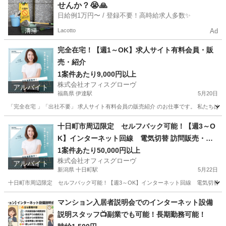
せんか？😭🙏
日給例1万円〜 / 登録不要！高時給求人多数✨
Lacotto
Ad
完全在宅！【週1～OK】求人サイト有料会員・販
売・紹介
1案件あたり9,000円以上
株式会社オフィスグローヴ
アルバイト
福島県 伊達駅
5月20日
「完全在宅 」「出社不要」 求人サイト有料会員の販売紹介 のお仕事です。 私たちは人
福島
伊達市
伊達駅
営業
求人サイト
十日町市周辺限定 セルフバック可能！【週3～O
K】インターネット回線 電気切替 訪問販売・紹
介
1案件あたり50,000円以上
株式会社オフィスグローヴ
アルバイト
新潟県 十日町駅
5月22日
十日町市周辺限定 セルフバック可能！【週3～OK】インターネット回線 電気切替 訪問
新潟
十日町市
十日町駅
営業
セルフ
マンション入居者説明会でのインターネット設備
説明スタッフ📺副業でも可能！長期勤務可能！