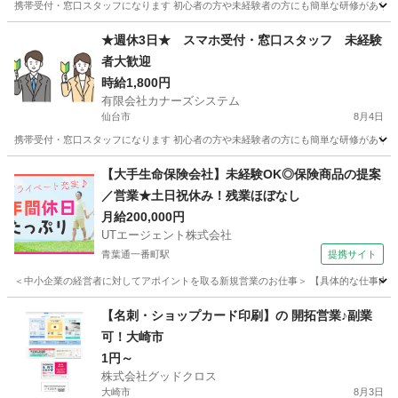
携帯受付・窓口スタッフになります 初心者の方や未経験者の方にも簡単な研修があります
宮城
石巻市
携帯ショップ
スタッフ
★週休3日★ スマホ受付・窓口スタッフ 未経験
者大歓迎
時給1,800円
有限会社カナーズシステム
仙台市
8月4日
携帯受付・窓口スタッフになります 初心者の方や未経験者の方にも簡単な研修があります
宮城
仙台市
携帯ショップ
スタッフ
【大手生命保険会社】未経験OK◎保険商品の提案
／営業★土日祝休み！残業ほぼなし
月給200,000円
UTエージェント株式会社
青葉通一番町駅
提携サイト
＜中小企業の経営者に対してアポイントを取る新規営業のお仕事＞ 【具体的な仕事内容】 
宮城
仙台市
青葉通一番町駅
営業
【名刺・ショップカード印刷】の 開拓営業♪副業
可！大崎市
1円～
株式会社グッドクロス
大崎市
8月3日