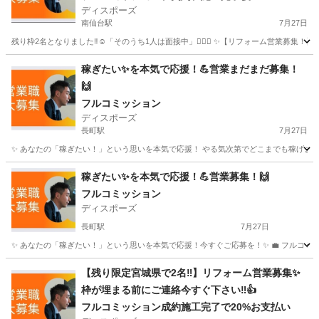
ディスポーズ
南仙台駅
7月27日
残り枠2名となりました‼︎☺️「そのうち1人は面接中」🙇🏻‍♂️ ✨【リフォーム営業募集！】✨ 
宮城
仙台市
南仙台駅
営業
やる気
稼ぎたい✨を本気で応援！💪営業まだまだ募集！
🙌
フルコミッション
ディスポーズ
長町駅
7月27日
✨ あなたの「稼ぎたい！」という思いを本気で応援！ やる気次第でどこまでも稼げます！今すぐ
宮城
仙台市
長町駅
営業
やる気
稼ぎたい✨を本気で応援！💪営業募集！🙌
フルコミッション
ディスポーズ
長町駅
7月27日
✨ あなたの「稼ぎたい！」という思いを本気で応援！今すぐご応募を！✨ 💼 フルコミッション制
宮城
仙台市
長町駅
営業
やる気
【残り限定宮城県で2名‼︎】リフォーム営業募集✨
枠が埋まる前にご連絡今すぐ下さい‼︎👍
フルコミッション成約施工完了で20%お支払い