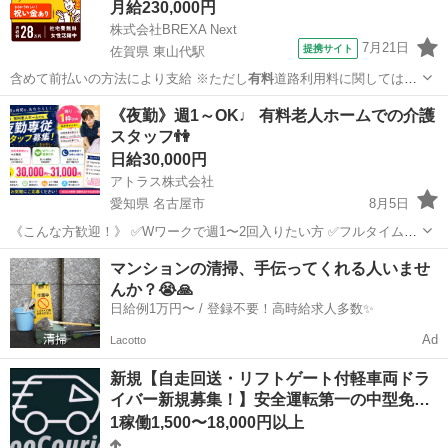
月給230,000円
株式会社BREXA Next
7月21日
提携サイト
佐賀県 東山代駅
含めて前払いの方法により支給 ※ただし
有料
道路利用料に関しては状
況に応じて支給も…
佐賀
伊万里市
東山代駅
その他
《夜勤》週1～OK♩ 有料老人ホームでの介護
スタッフ👫
日給30,000円
アトラス株式会社
愛知県 名古屋市
8月5日
《こんな方歓迎！》 ✅Wワークで週1〜2回入りたい方 ✅フルタイムで
しっかり稼ぎたい方 ✅週払い希望の方 ✅希望シフトで働きたい方 ▼資
愛知
名古屋市
介護
スタッフ
マンションの清掃、手伝ってくれる人いませ
格について ・初任者研修 ・実務者研修 ・介護福祉士 ※資格が...
んか？😭🙏
日給例1万円〜 / 登録不要！高時給求人多数✨
Ad
Lacotto
新規【自走回送・リフトゲート付軽車両ドラ
イバー新規募集！】安全運転第一の中型免…
1稼働1,500〜18,000円以上