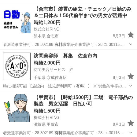
【合志市】装置の組立・チェック／日勤のみ
＆土日休み！50代前半までの男女が活躍中
時給1,200円
株式会社RING
熊本県 合志市
8月3日
者派遣事業許可：28-302189
有料
職業紹介事業許可：28-ユ‐30115…
熊本
合志市
工場
時給
訪問美容師 募集 佐倉市内
時給2,000円
訪問美容サービス 絆
千葉県 京成佐倉駅
8月3日
時に相談可能 【施設内 託児所利用可（
有料
）】 ※ 労働条件等の内
容が最新では…
千葉
佐倉市
京成佐倉駅
美容師
訪問美容師
【甲賀市】【時給1500円】工場 電子部品の
製造 男女活躍 日払い可
時給1,500円
株式会社RING
滋賀県 甲賀市
8月3日
者派遣事業許可：28-302189
有料
職業紹介事業許可：28-ユ‐30115…