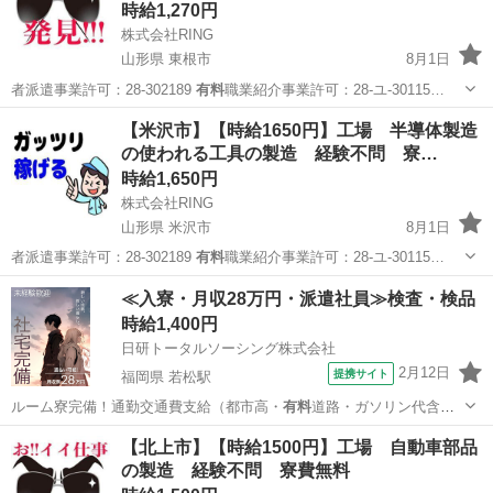
時給1,270円
株式会社RING
山形県 東根市
8月1日
者派遣事業許可：28-302189
有料
職業紹介事業許可：28-ユ‐30115…
山形
東根市
工場
給料
【米沢市】【時給1650円】工場 半導体製造
の使われる工具の製造 経験不問 寮…
時給1,650円
株式会社RING
山形県 米沢市
8月1日
者派遣事業許可：28-302189
有料
職業紹介事業許可：28-ユ‐30115…
山形
米沢市
工場
時給
≪入寮・月収28万円・派遣社員≫検査・検品
時給1,400円
日研トータルソーシング株式会社
2月12日
提携サイト
福岡県 若松駅
ルーム寮完備！通勤交通費支給（都市高・
有料
道路・ガソリン代含む4
万円の上限あり）…
福岡
北九州市
若松駅
その他
【北上市】【時給1500円】工場 自動車部品
の製造 経験不問 寮費無料