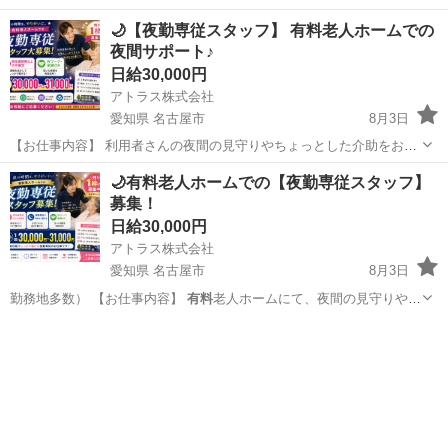
🌙【夜勤専従スタッフ】 有料老人ホームでの
夜間サポート♪
日給30,000円
アトラス株式会社
愛知県 名古屋市
8月3日
【お仕事内容】 利用者さんの夜間の見守りやちょっとした介助をお願
いします！ 夜勤といっても、身体介護は少なめなので、安心してスタ
愛知
名古屋市
介護
スタッフ
🌙有料老人ホームでの【夜勤専従スタッフ】
ートできます♪ ◎施設利用者は約30名 ◎平均介護度は2.9 【こんな方
募集！
におす...
日給30,000円
アトラス株式会社
愛知県 名古屋市
8月3日
勤務地多数） 【お仕事内容】
有料
老人ホームにて、夜間の見守りや介
助をお…
愛知
名古屋市
介護
スタッフ