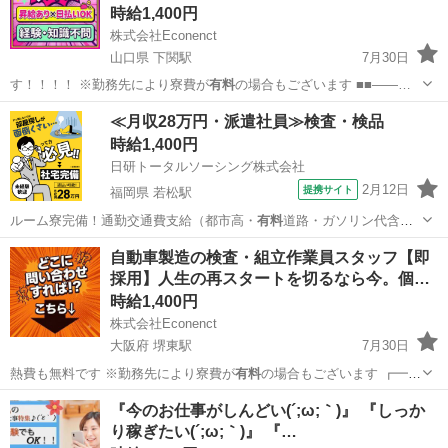
時給1,400円
株式会社Econenct
山口県 下関駅
7月30日
す！！！！ ※勤務先により寮費が
有料
の場合もございます ■■――…
山口
下関市
下関駅
工場
スタッフ
≪月収28万円・派遣社員≫検査・検品
時給1,400円
日研トータルソーシング株式会社
2月12日
提携サイト
福岡県 若松駅
ルーム寮完備！通勤交通費支給（都市高・
有料
道路・ガソリン代含む4
万円の上限あり）…
福岡
北九州市
若松駅
その他
自動車製造の検査・組立作業員スタッフ【即
採用】人生の再スタートを切るなら今。個…
時給1,400円
株式会社Econenct
大阪府 堺東駅
7月30日
熱費も無料です ※勤務先により寮費が
有料
の場合もございます ┏━・
★…
大阪
堺市
堺東駅
工場
スタッフ
『今のお仕事がしんどい(´;ω;｀)』 『しっか
り稼ぎたい(´;ω;｀)』 『…