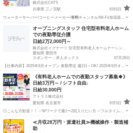
株式会社CATS
兵庫県 三ノ宮駅
8月6日
ウォーターサーバー/コーヒーメーカー/
有料
チャンネル/Wi-Fi/加湿器な
ど) …
兵庫
神戸市
三ノ宮駅
仕分け
スタッフ
オープニングスタッフ 住宅型有料老人ホーム
での夜勤専従介護
日給2万2,000円～
株式会社イグナーツ 住宅型有料老人ホームナーシング笑和越戸
愛知県 豊田市
スポンサー：求人ボックス
07月28日
【仕事内容】2025年9月オープン 夜勤専従 週2日～OK! 2025年9月オー
プン!大募集!! 『燃えるように 輝き続ける』 私たちは介護に関わるこ
アルバイト・パート
《有料老人ホームでの夜勤スタッフ募集🍀》
としか得意でない会社です。 でも、介護の仕事が本当に大好きな、太
日給3万円～ / シフト自由♩
陽みたいな社長と...
日給30,000円
アトラス株式会社
愛知県 名古屋市
8月5日
◎こんな方歓迎！！ ✅Wワークで週1〜2回入りたい方 ✅フルタイムで
しっかり稼ぎたい方 ✅週払い希望の方 ✅希望シフトで働きたい方 ▼資
愛知
名古屋市
介護
スタッフ
≪月収28万円・派遣社員≫機械操作・製造補
格について ・初任者研修 ・実務者研修 ・介護福祉士 ※資格が...
助