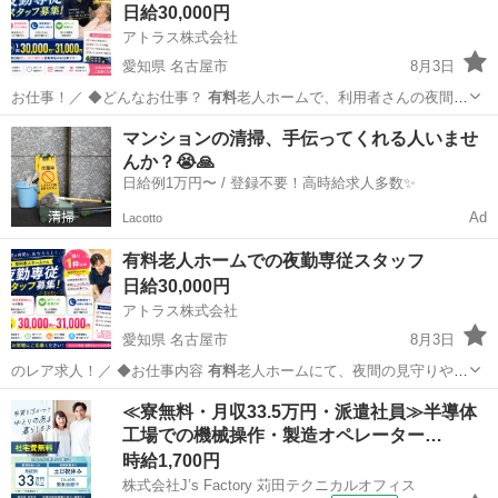
日給30,000円
アトラス株式会社
愛知県 名古屋市
8月3日
お仕事！／ ◆どんなお仕事？
有料
老人ホームで、利用者さんの夜間の
見守り…
愛知
名古屋市
介護
給料
マンションの清掃、手伝ってくれる人いませ
んか？😭🙏
日給例1万円〜 / 登録不要！高時給求人多数✨
Ad
Lacotto
有料老人ホームでの夜勤専従スタッフ
日給30,000円
アトラス株式会社
愛知県 名古屋市
8月3日
のレア求人！／ ◆お仕事内容
有料
老人ホームにて、夜間の見守りや介
助をお…
愛知
名古屋市
介護
スタッフ
≪寮無料・月収33.5万円・派遣社員≫半導体
工場での機械操作・製造オペレーター…
時給1,700円
株式会社J’s Factory 苅田テクニカルオフィス