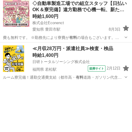
群馬
太田市
太田駅
工場
スタッフ
◇自動車製造工場での組立スタッフ【日払い
OK＆寮完備】遠方勤務で心機一転、新た…
時給1,600円
株式会社Econenct
愛知県 豊田市駅
8月3日
費も無料です。 ※勤務先により寮費が
有料
の場合もございます。
■■―…
愛知
豊田市
豊田市駅
軽作業
スタッフ
≪月収28万円・派遣社員≫検査・検品
時給1,400円
日研トータルソーシング株式会社
2月12日
提携サイト
福岡県 若松駅
ルーム寮完備！通勤交通費支給（都市高・
有料
道路・ガソリン代含む4
万円の上限あり）…
福岡
北九州市
若松駅
その他