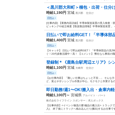
＜黒川郡大和町＞梱包・出荷・仕分けな
時給1,190円
宮城
黒川郡
仕分け
日払い
[仕事内容] 【業務内容詳細】半導体製造装置の受入検査
ピッキングや組立検査【取扱製品情報】半導体製造装置 。＋
日払いで即お給料GET！「半導体部品
時給1,400円
宮城
黒川郡
仕分け
日払い
【キャッチ】 日払いで即お給料GET！「半導体部品の洗
ぐ！20代多数活躍中！高！ 【コメント】 弊社なら事前の職
登録制＊《鹿島台駅周辺エリア》シンプ
時給1,100円
宮城
大崎市
仕分け
日払い
【お仕事内容】 「難しい仕事はちょっと不安…」 そんな
ど、覚えやすいシンプル作業が中心。モクモクと作業するのが
即日勤務!週1〜OK!搬入出・倉庫内軽
時給1,100円～
宮城県
アルバイト・パート
株式会社ライフライン
スポンサー：求人ボックス
【仕事内容】<イベント物流の要!備品の搬入出> トラック
入)、 終了後にトラックへ積み込んだり(搬出)するお仕事です