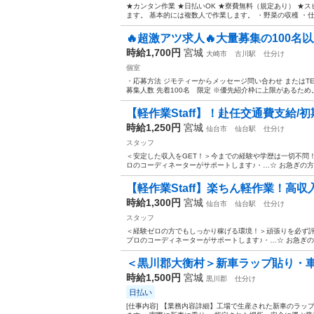
★カンタン作業 ★日払いOK ★寮費無料（規定あり） ★ス
ます。 基本的には複数人で作業します。 ・野菜の収穫 ・仕分
🔥超激アツ求人🔥大量募集の100名以上
時給1,700円
宮城
大崎市
古川駅
仕分け
個室
・応募方法 ジモティーからメッセージ問い合わせ またはTEL応募:
募集人数 先着100名 限定 ※優先紹介枠に上限があるため。 
【軽作業Staff】！赴任交通費支給/初
時給1,250円
宮城
仙台市
仙台駅
仕分け
スタッフ
＜安定した収入をGET！＞今までの経験や学歴は一切不問
ロのコーディネーターがサポートします♪・…☆ お急ぎの方は『06-
【軽作業Staff】楽ちん軽作業！高収入
時給1,300円
宮城
仙台市
仙台駅
仕分け
スタッフ
＜経験ゼロの方でもしっかり稼げる環境！＞頑張りを必ず評
プロのコーディネーターがサポートします♪・…☆ お急ぎの方は『06
＜黒川郡大衡村＞新車ラップ貼り・車両
時給1,500円
宮城
黒川郡
仕分け
日払い
[仕事内容] 【業務内容詳細】工場で生産された新車のラッ