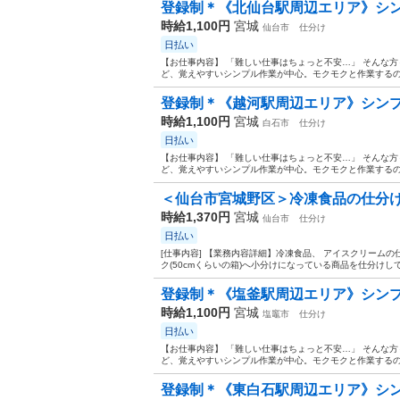
登録制＊《北仙台駅周辺エリア》シンプ
時給1,100円
宮城
仙台市
仕分け
日払い
【お仕事内容】 「難しい仕事はちょっと不安…」 そんな
ど、覚えやすいシンプル作業が中心。モクモクと作業するのが
登録制＊《越河駅周辺エリア》シンプル
時給1,100円
宮城
白石市
仕分け
日払い
【お仕事内容】 「難しい仕事はちょっと不安…」 そんな
ど、覚えやすいシンプル作業が中心。モクモクと作業するのが
＜仙台市宮城野区＞冷凍食品の仕分け作
時給1,370円
宮城
仙台市
仕分け
日払い
[仕事内容] 【業務内容詳細】冷凍食品、 アイスクリームの
ク(50cmくらいの箱)へ小分けになっている商品を仕分けして
登録制＊《塩釜駅周辺エリア》シンプル
時給1,100円
宮城
塩竈市
仕分け
日払い
【お仕事内容】 「難しい仕事はちょっと不安…」 そんな
ど、覚えやすいシンプル作業が中心。モクモクと作業するのが
登録制＊《東白石駅周辺エリア》シンプ