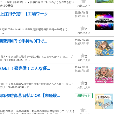
ピード就業（最短翌日） ■ 仕事内容 主に以下のような作業を行い
けや梱包 ...
お気に入り
更新8月6日
採用予定‼️ 【工場ワーク...
作成8月4日
2
052-414-6414 ※TEL応募時間:毎日10時〜20時まで。 ・
...
お気に入り
更新7月31日
期費用0円で手持ち0円で...
作成7月31日
2
！働きやすさ抜群の職場で一緒に働いてみませんか？？ ☆…・プ
4963-0032』に ...
お気に入り
更新7月31日
GET！寮完備！こんな優...
作成7月31日
3
価してくれる職場なので努力次第で時給はどんどんUP！ ☆…・
-4963-0032』に ...
お気に入り
移動管理/日払いOK【未経験...
提携サイト
1
プ貼付作業や、 新車の運搬・商品車の移動管理を担当していただき