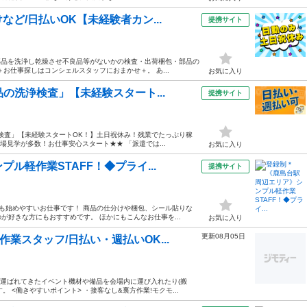
ど/日払いOK【未経験者カン...
提携サイト
・部品を洗浄し乾燥させ不良品等がないかの検査・出荷梱包・部品の
お仕事探しはコンシェルスタッフにおまかせ＋。 あ...
お気に入り
の洗浄検査」【未経験スタート...
提携サイト
浄検査」【未経験スタートOK！】土日祝休み！残業でたっぷり稼
場見学が多数！お仕事安心スタート★★ 「派遣では...
お気に入り
ル軽作業STAFF！◆プライ...
提携サイト
方も始めやすいお仕事です！ 商品の仕分けや梱包、シール貼りな
好きな方にもおすすめです。 ほかにもこんなお仕事を...
お気に入り
更新08月05日
作業スタッフ/日払い・週払いOK...
で運ばれてきたイベント機材や備品を会場内に運び入れたり(搬
。 <働きやすいポイント> ・接客なし&裏方作業!モクモ...