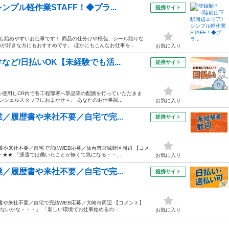
プル軽作業STAFF！◆プラ...
提携サイト
方も始めやすいお仕事です！ 商品の仕分けや梱包、シール貼りな
好きな方にもおすすめです。 ほかにもこんなお仕事を...
お気に入り
ど/日払いOK【未経験でも活...
提携サイト
車を使用しCR内で各工程部署へ部品等の配膳を行っていただきま
シェルスタッフにおまかせ＋。 あなたのお仕事探...
お気に入り
／履歴書や来社不要／自宅で完...
提携サイト
書や来社不要／自宅で完結WEB応募／仙台市宮城野区周辺 【コメ
★★ 「派遣では働いたことが無くて気になる・・...
お気に入り
／履歴書や来社不要／自宅で完...
提携サイト
書や来社不要／自宅で完結WEB応募／大崎市周辺 【コメント】
ないかな・・・」 「新しい環境でお仕事始めるの...
お気に入り