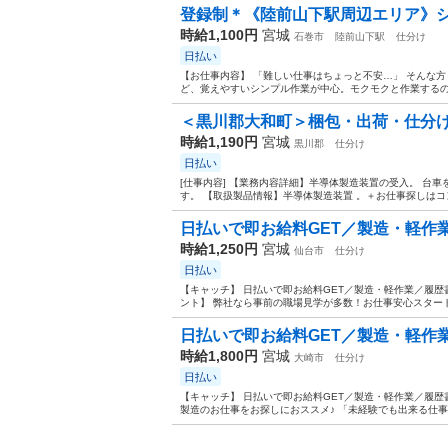
登録制＊《陸前山下駅周辺エリア》シン
時給1,100円
宮城
石巻市
陸前山下駅
仕分け
日払い
【お仕事内容】 「難しい仕事はちょっと不安…」 そんな
ど、覚えやすいシンプル作業が中心。モクモクと作業するのが
＜黒川郡大和町＞梱包・出荷・仕分けな
時給1,190円
宮城
黒川郡
仕分け
日払い
[仕事内容] 【業務内容詳細】半導体製造装置の受入。 台
す。 【取扱製品情報】半導体製造装置 。＋お仕事探しはコン
日払いで即お給料GET／製造・軽作業
時給1,250円
宮城
仙台市
仕分け
日払い
【キャッチ】 日払いで即お給料GET／製造・軽作業／履歴
ント】 弊社なら事前の職場見学が多数！お仕事安心スタート
日払いで即お給料GET／製造・軽作業
時給1,800円
宮城
大崎市
仕分け
日払い
【キャッチ】 日払いで即お給料GET／製造・軽作業／履歴
製造のお仕事をお探しにおススメ♪ 「未経験でも出来る仕事