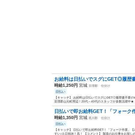
お給料は日払いでスグにGET◎履歴書不
時給1,250円
宮城
亘理郡
仕分け
日払い
【キャッチ】 お給料は日払いでスグにGET◎履歴書不要の
亘理郡山元町周辺！20代～40代のスタッフが多数活躍中★ 
日払いで即お給料GET！「フォーク作
時給1,350円
宮城
黒川郡
仕分け
日払い
【キャッチ】 日払いで即お給料GET！「フォーク作業」【
すい♪土日祝休！高！ 【コメント】 製造のお仕事をお探しの