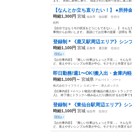
ます。 実際に新車に乗り、 指定された場所へ安全に運ぶ業務
【なんとか立ち直りたい！】 ●所持金が
時給1,300円
宮城
仙台市
仙台駅
仕分け
給料
【自分ではもう今の状況をどうにもできない…。】 そんな方は
事情からお伺いします。 面談にてお仕事の提案・説明を 専属
登録制＊《鹿又駅周辺エリア》シンプル
時給1,100円
宮城
石巻市
鹿又駅
仕分け
日払い
【お仕事内容】 「難しい仕事はちょっと不安…」 そんな
ど、覚えやすいシンプル作業が中心。モクモクと作業するのが
即日勤務!週1〜OK!搬入出・倉庫内軽
時給1,100円～
宮城県
アルバイト・パート
株式会社ライフライン
スポンサー：求人ボックス
【仕事内容】<イベント物流の要!備品の搬入出> トラック
入)、 終了後にトラックへ積み込んだり(搬出)するお仕事です
登録制＊《東仙台駅周辺エリア》シンプ
時給1,100円
宮城
仙台市
仕分け
日払い
【お仕事内容】 「難しい仕事はちょっと不安…」 そんな
ど、覚えやすいシンプル作業が中心。モクモクと作業するのが