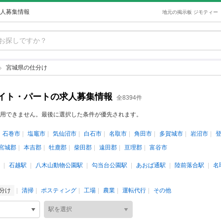
人募集情報
地元の掲示板 ジモティー
宮城県の仕分け
イト・パートの求人募集情報
全8394件
用できません。最後に選択した条件が優先されます。
石巻市
塩竈市
気仙沼市
白石市
名取市
角田市
多賀城市
岩沼市
宮城郡
本吉郡
牡鹿郡
柴田郡
遠田郡
亘理郡
富谷市
石越駅
八木山動物公園駅
勾当台公園駅
あおば通駅
陸前落合駅
名
分け
清掃
ポスティング
工場
農業
運転代行
その他