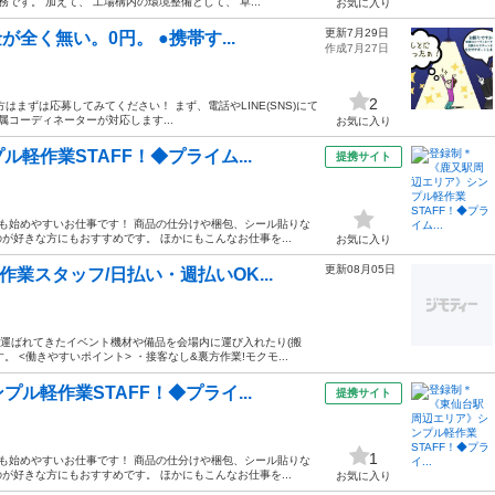
です。 加えて、 工場構内の環境整備として、 草...
お気に入り
更新7月29日
全く無い。0円。 ●携帯す...
作成7月27日
2
まずは応募してみてください！ まず、電話やLINE(SNS)にて
コーディネーターが対応します...
お気に入り
軽作業STAFF！◆プライム...
提携サイト
方も始めやすいお仕事です！ 商品の仕分けや梱包、シール貼りな
好きな方にもおすすめです。 ほかにもこんなお仕事を...
お気に入り
更新08月05日
作業スタッフ/日払い・週払いOK...
で運ばれてきたイベント機材や備品を会場内に運び入れたり(搬
。 <働きやすいポイント> ・接客なし&裏方作業!モクモ...
ル軽作業STAFF！◆プライ...
提携サイト
1
方も始めやすいお仕事です！ 商品の仕分けや梱包、シール貼りな
好きな方にもおすすめです。 ほかにもこんなお仕事を...
お気に入り