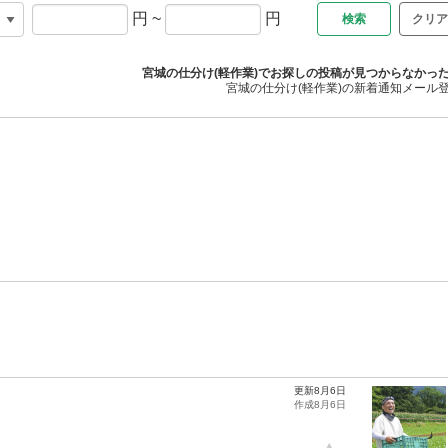
円
~
円
クリア
宮城の仕分け(軽作業)でお探しの投稿が見つからなかっ
宮城の仕分け(軽作業)の新着通知メール
更新8月6日
作成8月6日