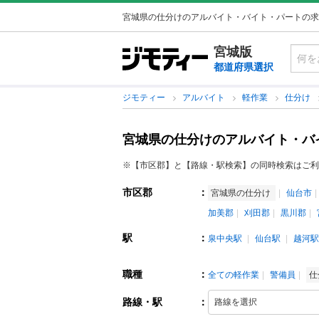
宮城県の仕分けのアルバイト・バイト・パートの求
宮城版
都道府県選択
ジモティー
アルバイト
軽作業
仕分け
宮城県の仕分けのアルバイト・バ
※【市区郡】と【路線・駅検索】の同時検索はご利
市区郡
：
宮城県の仕分け
仙台市
加美郡
刈田郡
黒川郡
駅
：
泉中央駅
仙台駅
越河駅
職種
：
全ての軽作業
警備員
仕
路線・駅
：