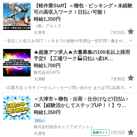
【軽作業Staff】＜梱包・ピッキング＞未経験
可の高収入ワーク！日払い可能！
時給1,350円
（株）アルミラ
大津市
7月31日
＜安定した収入をGET！＞今までの経験や学歴は一切不問！働きやす
さ抜群の職場で一緒に働いてみませんか？？ ☆…・プロのコーディネ
滋賀
大津市
仕分け
スタッフ
🔥超激アツ求人🔥大量募集の100名以上採用
ーターがサポートします♪・…☆ お急ぎの方は『06-4963-0032』に ...
予定‼️ 【工場ワーク🏭日払い💰1K…
時給1,700円
株式会社CATS
大津駅
7月30日
・応募方法 ジモティーからメッセージ問い合わせ またはTEL応募:052-
414-6414 ※TEL応募時間:毎日10時〜20時まで。 ・募集人数 先着100
滋賀
大津市
大津駅
仕分け
個室
＜大津市＞梱包・出荷・仕分けなど/日払い
名 限定 ※優先紹介枠に上限があるため。 ...
OK【経験活かしてステップUP！！】ウ…
時給1,350円
日払い
株式会社綜合キャリアオプション
7月21日
提携サイト
大津市