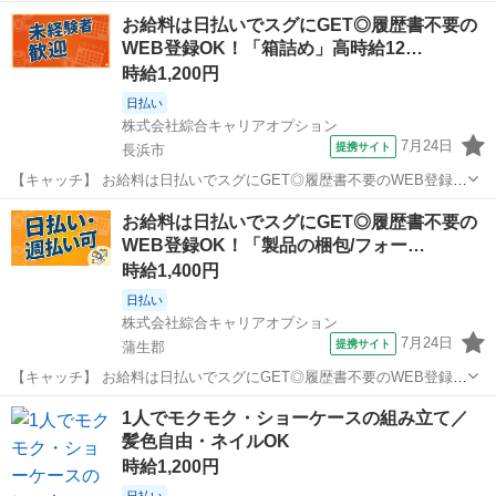
お給料は日払いでスグにGET◎履歴書不要の
WEB登録OK！「箱詰め」高時給12…
時給1,200円
日払い
株式会社綜合キャリアオプション
7月24日
提携サイト
長浜市
【キャッチ】 お給料は日払いでスグにGET◎履歴書不要のWEB登録
OK！「箱詰め」高時給1200円！田村周辺！20代～40代のスタッフが
滋賀
長浜市
仕分け
お給料は日払いでスグにGET◎履歴書不要の
多数活躍中★ 【コメント】 弊社なら事前の職場見学が多数！お仕事安
WEB登録OK！「製品の梱包/フォー…
心スタート★★ 「...
時給1,400円
日払い
株式会社綜合キャリアオプション
7月24日
提携サイト
蒲生郡
【キャッチ】 お給料は日払いでスグにGET◎履歴書不要のWEB登録
OK！「製品の梱包/フォークリフト運搬」高時給1400円！滋賀県蒲生
滋賀
蒲生郡
仕分け
1人でモクモク・ショーケースの組み立て／
郡竜王町周辺！20代～40代のスタッフが多数活躍中★ 【コメント】
髪色自由・ネイルOK
製造のお仕事をお探し...
時給1,200円