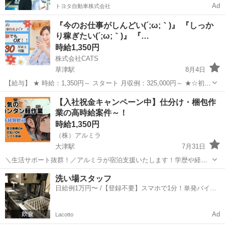
Ad
トヨタ自動車株式会社
『今のお仕事がしんどい(´;ω;｀)』 『しっか
り稼ぎたい(´;ω;｀)』 『…
時給1,350円
株式会社CATS
草津駅
8月4日
【給与】 ★ 時給：1,350円～ スタート 月収例：325,000円～ ★☆初月
からこの給料を狙っていけます☆ ※研修期間中の時給変動は有りませ
滋賀
草津市
草津駅
仕分け
スタッフ
【入社祝金キャンペーン中】仕分け・梱包作
ん。 『特に女性に人気のお仕事特集(*´▽｀*)』 ♬力に自信のない...
業の高時給案件～！
時給1,350円
（株）アルミラ
大津駅
7月31日
＼生活サポート抜群！／アルミラが宿泊支援いたします！学歴や経験
は一切不問。沢山のご応募お待ちしております！ ☆…・プロのコーデ
滋賀
大津市
大津駅
仕分け
時給
洗い場スタッフ
ィネーターがサポートします♪・…☆ お急ぎの方は『06-4963-0032』
日給例1万円〜 /【登録不要】スマホで1分！単発バイト
に ...
一括検索✨
Ad
Lacotto