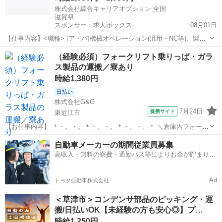
株式会社綜合キャリアオプション 全国
滋賀県
スポンサー：求人ボックス
08月01日
【仕事内容】<職種> [ア・パ]機械オペレーション(汎用・NC等)、製造
スタッフ(組立・加工等)、データ入力、タイピング(PC・パソコン・イ
アルバイト・パート
（経験必須）フォークリフト乗りっぱ・ガラ
ンターネット) <雇用形態> アルバイト・パート <給与> [ア・パ]時給
ス製品の運搬／寮あり
1,550円～1...
時給1,380円
日払い
株式会社G&G
7月24日
提携サイト
東近江市
【お仕事内容】 ＊・。・。＊・。・。＊・。・。＊ ＼倉庫内フォーク
リフト作業／ リフトに乗りっぱなし！ ＜業務内容＞ 硝子製品の入出
滋賀
東近江市
仕分け
自動車メーカーの期間従業員募集
庫作業です。 斜め向かいの工場からトラックで 製品が運ばれてくるの
高収入・無料の寮費・通勤バス等によりお金が貯まりや
で、荷下ろし＆格...
すい環境
Ad
トヨタ自動車株式会社
＜草津市＞コンデンサ部品のピッキング・運
搬/日払いOK【未経験の方も安心◎】プ…
時給1,250円