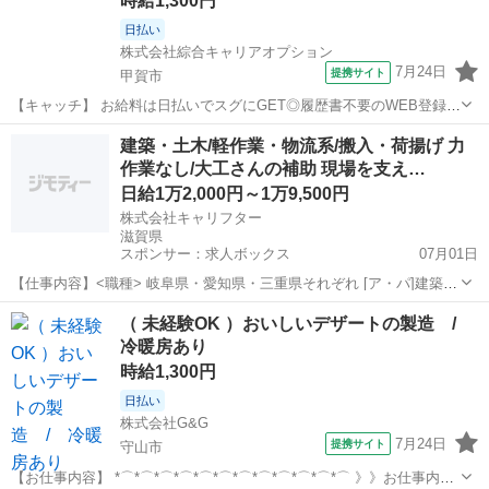
時給1,300円
日払い
株式会社綜合キャリアオプション
7月24日
提携サイト
甲賀市
【キャッチ】 お給料は日払いでスグにGET◎履歴書不要のWEB登録
OK！「自動車部品の仕分け/部品供給」高時給1300円！滋賀県甲賀市
滋賀
甲賀市
仕分け
建築・土木/軽作業・物流系/搬入・荷揚げ 力
周辺！20代～40代のスタッフが多数活躍中★ 【コメント】 ＼大手人
作業なし/大工さんの補助 現場を支え…
材派遣会社で働きませ...
日給1万2,000円～1万9,500円
株式会社キャリフター
滋賀県
スポンサー：求人ボックス
07月01日
【仕事内容】<職種> 岐阜県・愛知県・三重県それぞれ [ア・パ]建築・
建設・土木作業、軽作業・物流その他、資材搬入・荷揚げ <雇用形態>
アルバイト・パート
（ 未経験OK ）おいしいデザートの製造 /
アルバイト・パート <給与> [ア・パ]日給12,000円～19,500円 交通費:
冷暖房あり
全額支給...
時給1,300円
日払い
株式会社G&G
7月24日
提携サイト
守山市
【お仕事内容】 *⌒*⌒*⌒*⌒*⌒*⌒*⌒*⌒*⌒*⌒*⌒*⌒ 》》お仕事内容