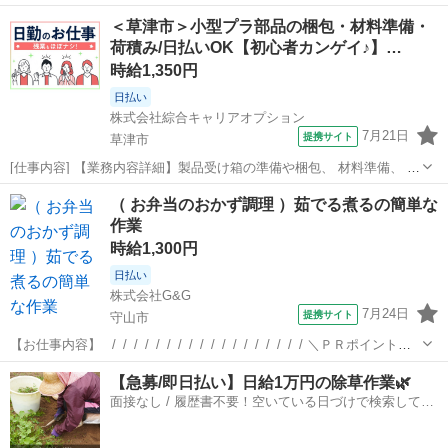
《《 洋菓子・和菓子の全般の 焼き菓子を作っている食品工場！ 皆さ
滋賀
守山市
仕分け
＜草津市＞小型プラ部品の梱包・材料準備・
んも見たことがある あのデザートを作ることができるかも？！ 作業工
荷積み/日払いOK【初心者カンゲイ♪】…
程は...
時給1,350円
日払い
株式会社綜合キャリアオプション
7月21日
提携サイト
草津市
[仕事内容] 【業務内容詳細】製品受け箱の準備や梱包、 材料準備、 資
材など物品移動、 荷積み降ろし作業など【取扱製品情報】小型プラス
滋賀
草津市
仕分け
（ お弁当のおかず調理 ）茹でる煮るの簡単な
チック部品 。＋お仕事探しはコンシェルスタッフにおまかせ＋。 あな
作業
たのお仕事探しをしっ...
時給1,300円
日払い
株式会社G&G
7月24日
提携サイト
守山市
【お仕事内容】 _/_/_/_/_/_/_/_/_/_/_/_/_/_/_/_/_/_/ ＼ＰＲポイント／
＜１＞経験不問！未経験者さんもOK ＜２＞土日休みの相談可能！ ＜
滋賀
守山市
仕分け
【急募/即日払い】日給1万円の除草作業🌿
３＞Wワークや副業にもオススメ ・−・−・...
面接なし / 履歴書不要！空いている日づけで検索して即
日はたらける✨