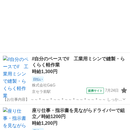
//自分のペースで// 工業用ミシンで縫製・ら
くらく軽作業
時給1,300円
日払い
株式会社G&G
7月24日
提携サイト
京セラ前駅
【お仕事内容】 ～～＊～～＊～～＊～～＊～～＊～～＊～～ しっかり
稼げる！ 【月収例】 22万4千円以上 ＝時給1300円×実働8ｈ×20日
滋賀
東近江市
京セラ前駅
仕分け
座り仕事・指示書を見ながらドライバーで組
+残業10ｈ 入社翌日から日払いの利用可能！！ ～～＊～～＊～～＊
立／時給1200円
～～＊～...
時給1,200円