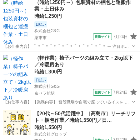
（時給1250円～）包装資材の梱包と運搬作
します！ ①加工機近くまで、材料を運ぶ ②加工した製品を、指定場所
業・土日休み
まで運ぶ ③トラック...
時給1,250円
日払い
株式会社G&G
7月24日
提携サイト
栗東市
【お仕事内容】 ⌒＊⌒＊⌒＊⌒＊⌒＊⌒＊⌒＊⌒＊⌒＊ ー 注目ポイ
ント ー 【高時給1250円以上！】 残業無くてもしっかり稼げる。
滋賀
栗東市
仕分け
（軽作業）椅子パーツの組み立て・2kg以下
【週末オフ】 土日休みで基本平日のみ。 【経験不問】 未経験ス
／冷暖房あり
タートさんも大...
時給1,300円
日払い
株式会社G&G
7月24日
提携サイト
京セラ前駅
【お仕事内容】 【業務内容】 普段職場や自宅で座っているイスを 組
み立てるお仕事！ ※電動ドライバーを使用します スピードはそこまで
滋賀
東近江市
京セラ前駅
仕分け
【20代～50代活躍中】［高島市］リーチリフ
求められないので マイペースに作業ができます。 ＼ 環境GOOD！
ト・梱包作業／時給1,550円／日…
／ 冷暖房完備の工場...
時給1,550円
株式会社グロップ
7月22日