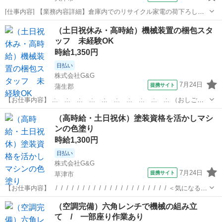
[仕事内容] 【業務内容詳細】倉庫内でのリサイクル家電の荷下ろし
業者や一般の方が持ち込んだリサイクル家電を仕分ける業務 その
滋賀
大津市
仕分け
（土日祝休み・高時給）機械装置の梱包スタ
他、 伝票のチェック 倉庫内の清掃など【取扱製品情報】リサイクル
ッフ 未経験OK
家電 。＋お仕事探しはコンシェル...
時給1,350円
日払い
株式会社G&G
7月24日
提携サイト
蒲生郡
【お仕事内容】 .:. .:. .:. .:. .:. .:. .:. .:. .:. .:. （おしごと
内容） 半導体を製造する際に使用する、 機械装置の梱包スタッフ募集
滋賀
蒲生郡
仕分け
（高時給・土日祝休）塗装資格を活かしマシ
中！！ ～具体的な流れ～ 装置の表面を、 ア...
ンの色塗り
時給1,300円
日払い
株式会社G&G
7月24日
提携サイト
草津市
【お仕事内容】 _/_/_/_/_/_/_/_/_/_/_/_/_/_/_/_/_/_/_/_/_/ ＜気になる月
収例＞ 月収22万4千円以上可能！ ＝時給1300円?実働8ｈ?20日+残業
滋賀
草津市
仕分け
（空調完備）六角レンチで機械の組み立
10ｈ ＜日払い・週払いOK...
て / 一部座り作業あり