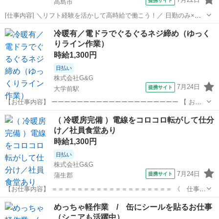
提携サイト
高島市
[仕事内容] ＼リフト経験を活かして高時給で働こう！／ 日勤のみ×土
日祝休みでプライベートも充実♪ リーチリフト作業に加え、梱包やラ
滋賀
高島市
仕分け
冷暖有／電ドラでぐるぐるネジ締め（ゆっく
ベル貼りなどのシンプルな軽作業もあるため、 体を動かしながら働き
りライン作業）
たい方にピッタリのお仕事で...
時給1,300円
日払い
株式会社G&G
7月24日
提携サイト
大学前駅
【お仕事内容】 ーーーーーーーーーーーーーーーーーーーー 【 お仕
事内容 】 椅子の製造工場で、組み立てをお任せ！ ゆっくりスピード
滋賀
東近江市
大学前駅
仕分け
（ 冷暖房完備 ）電線をコロコロ転がして仕分
のライン作業！ パーツを電ドラでグルグルっと組立て！ 【 安心のポ
け／社員食堂あり
イント 】 ①重...
時給1,300円
日払い
株式会社G&G
7月24日
提携サイト
蒲生郡
【お仕事内容】 ＝＝＝＝＝＝＝＝＝＝＝＝＝＝＝＝＝＝＝ 《 仕事内
容 》 電線など、ボビンに巻かれた製品を コロコロ転がして仕分けを
滋賀
蒲生郡
仕分け
めっちゃ軽作業 / 缶にシールを貼るお仕事
おこないます！ 加工が終わった電線などが 機械で巻かれて出てくるの
（シニアも活躍中）
で 出荷伝票を1枚ず...