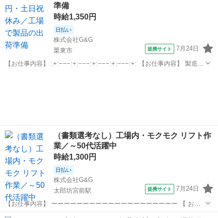
準備
ーター】 ▼仕事内...
時給1,350円
日払い
株式会社G&G
7月24日
提携サイト
栗東市
【お仕事内容】 :+:−−−:+:−−−:+:−−−:+:−−−:+: 【お仕事内容】 製造が
終わった製品の 出荷準備作業をお願いします。 主に ・保護ビニール
滋賀
栗東市
仕分け
を剥がす ・製品をきれいにする ・緩衝材シートで包装 ・伝...
（書類選考なし）工場内・モクモク リフト作
業／～50代活躍中
時給1,300円
日払い
株式会社G&G
7月24日
提携サイト
太郎坊宮前駅
【お仕事内容】 ーーーーーーーーーーーーーーーーーーーー 【 お仕
事内容 】 シャンプー容器を製造している工場で リフト作業をお任せ
滋賀
東近江市
太郎坊宮前駅
仕分け