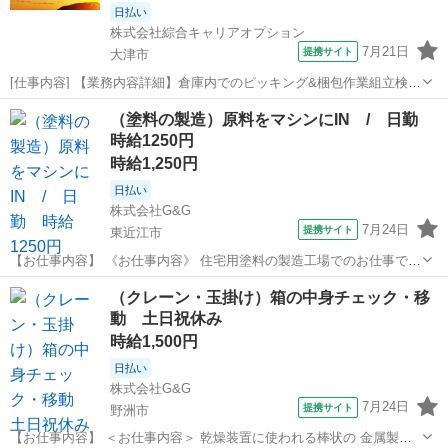
日払い
株式会社綜合キャリアオプション
7月21日
提携サイト
大津市
[仕事内容] 【業務内容詳細】倉庫内でのピッキング&梱包作業組立検査
が終わったポンプ部品を木箱やプラスチック箱に詰めていきます。 箱
滋賀
大津市
仕分け
（塗料の製造）原料をマシンにIN / 日勤
の中には格子状の枠があるので、 向きをそろえて入れていきます。 詰
時給1250円
め終わった箱をコンパネに積...
時給1,250円
日払い
株式会社G&G
7月24日
提携サイト
東近江市
【お仕事内容】 《お仕事内容》 住宅用塗料の製造工場でのお仕事で
す。 作業内容はとってもシンプル！ ・原料を必要な場所へ運ぶ ・原
滋賀
東近江市
仕分け
（クレーン・玉掛け）箱の中身チェック・移
料を機械へ入れる など 難しい作業はないので未経験の方も すぐに慣
動 土日祝休み
れていただけますよ。 ...
時給1,500円
日払い
株式会社G&G
7月24日
提携サイト
野洲市
【お仕事内容】 ＜お仕事内容＞ 乾燥装置に使われる棒状の 金属製品