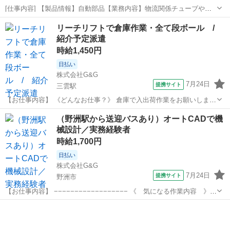
[仕事内容] 【製品情報】自動部品【業務内容】物流関係チューブや自
動車部品の仕分けや供給を行っていただきます。 。＋お仕事探しはコ
滋賀
甲賀市
仕分け
リーチリフトで倉庫作業・全て段ボール /
ンシェルスタッフにおまかせ＋。 あなたのお仕事探しをしっかりサポ
紹介予定派遣
ート！ たとえば… 「もう...
時給1,450円
日払い
株式会社G&G
7月24日
提携サイト
三雲駅
【お仕事内容】 《どんなお仕事？》 倉庫で入出荷作業をお願いしま
す。 ＼具体的には！／ ・入荷商品の仕分け ・フォークリフトで運搬
滋賀
湖南市
三雲駅
仕分け
（野洲駅から送迎バスあり）オートCADで機
全て段ボールごとの扱いです。 フォークリフトと手作業どちらもあり
械設計／実務経験者
ます。 昼は社員食堂の...
時給1,700円
日払い
株式会社G&G
7月24日
提携サイト
野洲市
【お仕事内容】 −−−−−−−−−−−−−−−−−− 《 気になる作業内容 》
AutoCADを使って、 工作機械の図面作成や設計業務を お任せしま
滋賀
野洲市
仕分け
す。 これまでの設計経験を活かして、 即戦力としてご活躍いただける
環境...