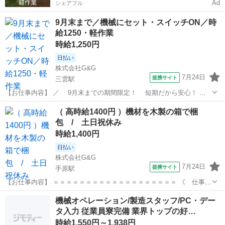
Ad
シェアフル
9月末まで／機械にセット・スイッチON／時
給1250・軽作業
時給1,250円
日払い
株式会社G&G
7月24日
提携サイト
三雲駅
【お仕事内容】 ／ 9月末までの期間限定！ 短期だから安心！
ちょっとやってみようも大歓迎～！ ＼ ・−・−・−・−・−・−・−・−・
滋賀
湖南市
三雲駅
仕分け
（ 高時給1400円 ）機材を木製の箱で梱
［工場内で製造のお仕事］ プラスチック製品の加工をしています。 ↓↓
包 / 土日祝休み
皆さんにお...
時給1,400円
日払い
株式会社G&G
7月24日
提携サイト
手原駅
【お仕事内容】 ＝＝＝＝＝＝＝＝＝＝＝＝＝＝＝＝＝＝＝ 《 仕事内
容 》 機材を木製の箱で梱包する作業！ 主に、産業用の機材を木箱の
滋賀
栗東市
手原駅
仕分け
機械オペレーション/製造スタッフ/PC・デー
中に 梱包していく業務になります。 その他、手軽にできる 木箱の組
タ入力 従業員寮完備 業界トップの好…
み立て作業もございま...
時給1,550円～1,938円