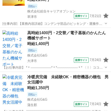
日払い
株式会社綜合キャリアオプション
7月21日
提携サイト
草津市
[仕事内容] 【業務内容詳細】コンデンサ部品のピッキング・運搬作業
のお仕事です！ 元気のある方大歓迎！ じっとしてるのが苦手な方必
滋賀
草津市
仕分け
高時給1400円・2交替／電子基板のかんたん
見！ 【取扱製品情報】コンデンサ部品 。＋お仕事探しはコンシェルス
機械サポート
タッフにおまかせ＋。 あ...
時給1,400円
日払い
株式会社G&G
7月24日
提携サイト
大津市
【お仕事内容】 *＊---------------------*＊*---------------------＊* 〈！〉ココが
POINT ・高時給1400円 ・2交替（夜勤手当あり）で稼げる ・ほぼ残業
滋賀
大津市
仕分け
冷暖房完備 未経験OK・精密機器の梱包 男
なし（あって月1...
女活躍中
時給1,350円
日払い
株式会社G&G
7月24日
提携サイト
蒲生郡