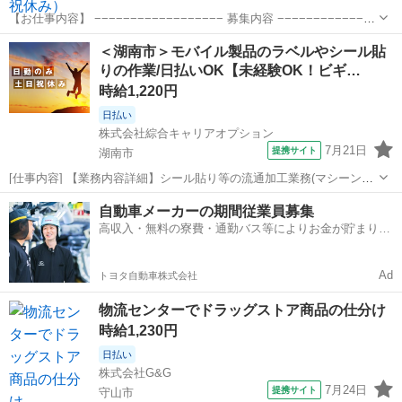
【お仕事内容】 −−−−−−−−−−−−−−−−−− 募集内容 −−−−−−−−−−−−−−
−−−− 大手物流会社での フォークリフト作業をおまかせします！ トラ
滋賀
守山市
仕分け
＜湖南市＞モバイル製品のラベルやシール貼
ックへの荷揚げ、荷下ろしがメイン！ リーチ式、カウンター式...
りの作業/日払いOK【未経験OK！ビギ…
時給1,220円
日払い
株式会社綜合キャリアオプション
7月21日
提携サイト
湖南市
[仕事内容] 【業務内容詳細】シール貼り等の流通加工業務(マシーン、
手貼り)、 ピッキング・梱包作業等【取扱製品情報】携帯電話の通販・
滋賀
湖南市
仕分け
自動車メーカーの期間従業員募集
販売 。＋お仕事探しはコンシェルスタッフにおまかせ＋。 あなたのお
高収入・無料の寮費・通勤バス等によりお金が貯まりや
仕事探しをしっかり...
すい環境
Ad
トヨタ自動車株式会社
物流センターでドラッグストア商品の仕分け
時給1,230円
日払い
株式会社G&G
7月24日
提携サイト
守山市