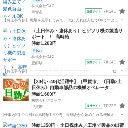
日払い
株式会社G&G
7月24日
提携サイト
甲賀市
【お仕事内容】 職場を見学してみて、 気に入れば入社でOKですよ
～！！ ・−・−・−・−・−・−・−・−・−・ 〈 おしごと内容 〉 コンビ
滋賀
甲賀市
仕分け
（土日休み・連休あり）ヒゲソリ機の製造サ
ニで使用する、ショーケースの 組立をお任せします！ ・電気配線の組
ポート / 高時給
付け ・シ...
時給1,203円
日払い
株式会社G&G
7月24日
提携サイト
豊郷駅
【お仕事内容】 ーーーーーーーーーーーーーーーー 仕事
内容 ーーーーーーーーーーーーーーーー ヒゲソリ機の製造サポートを
滋賀
愛知郡
豊郷駅
仕分け
【20代～40代活躍中】［甲賀市］《日勤×土
お任せします。 （１）専用BOXの受け替え （２）箱詰め （３）機械
日休み》自動車部品の機械オペレータ…
に材料の投入 上...
時給1,600円
株式会社グロップ
7月22日
提携サイト
甲賀市
[仕事内容] ◇◇日勤×高時給1,600円！未経験から始められる機械オペ
レーター◇◇ 土日休みでプライベートも充実！ 未経験から製造スキル
滋賀
甲賀市
仕分け
時給1350円・土日祝休み／工場で製品の出荷
を身につけて、長期で安定して働けます♪ 【自動車部品の機械オペレ