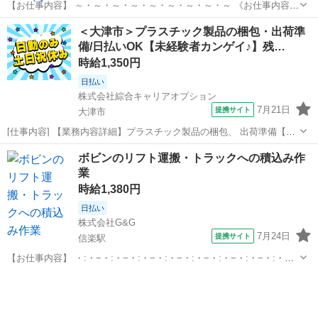
【お仕事内容】 ～・～・～・～・～・～・～・～・～ 《お仕事内容》
物流倉庫でフォークリフト業務を お願いします。 缶製品を載せたパレ
滋賀
東近江市
仕分け
＜大津市＞プラスチック製品の梱包・出荷準
ットを 指定場の天井の高さまで積む作業です。 （フィルム巻きされて
備/日払いOK【未経験者カンゲイ♪】残…
います） その他...
時給1,350円
日払い
株式会社綜合キャリアオプション
7月21日
提携サイト
大津市
[仕事内容] 【業務内容詳細】プラスチック製品の梱包、 出荷準備【取
扱製品情報】プラスチック製品、 フィルム製品 。＋お仕事探しはコン
滋賀
大津市
仕分け
ボビンのリフト運搬・トラックへの積込み作
シェルスタッフにおまかせ＋。 あなたのお仕事探しをしっかりサポー
業
ト！ たとえば… 「も...
時給1,380円
日払い
株式会社G&G
7月24日
提携サイト
信楽駅
【お仕事内容】 ・:・−・:・−・:・−・:・−・:・−・:・−・:・−・:・
（（ イチオシPOINT ）） 定着率抜群の安定職場！ ボビンの移送・出
滋賀
甲賀市
信楽駅
仕分け
荷準備。 ・時給1380円の高時給 ・創業16年で退職は2名 ・幅...