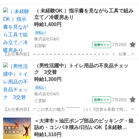
（ 未経験OK ）指示書を見ながら工具で組み
立て／冷暖房あり
時給1,400円
日払い
株式会社G&G
7月24日
提携サイト
石部駅
【お仕事内容】 ＝＝＝＝＝＝＝＝＝＝＝＝＝＝＝＝＝＝＝ 《 仕事内
容 》 指示書を見ながら 工具で組み立て作業をおこないます！ ①指
滋賀
栗東市
石部駅
仕分け
（男性活躍中）トイレ用品の不良品チェッ
示書を確認する ②工具を使って組付け・配線 ③完成品を指定の場所に
ク 3交替
移動 上記の内容で...
時給1,300円
日払い
株式会社G&G
7月24日
提携サイト
三雲駅
【お仕事内容】 ＊この求人の魅力 ‾‾‾‾‾‾‾‾‾‾‾ ［１］3交替＆夜勤で時給
も収入もUP ［２］重いものは持たない！軽作業 ［３］冷暖房完備で
滋賀
湖南市
三雲駅
仕分け
＜大津市＞油圧ポンプ部品のピッキング・箱
常に快適～＊。 ＊お仕事内容 ‾‾‾‾‾‾‾‾‾‾‾ トイレ用品の不良...
詰め・コンパネ積み/日払いOK【未経験…
時給1,310円