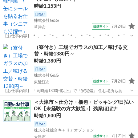
時給1,153円
日払い
株式会社G&G
7月24日
提携サイト
草津市
【お仕事内容】 ＊.。.＊゜＊.。.＊゜＊.。.＊゜＊.。.＊゜＊.。.＊゜
＊.。.＊゜ ＼事前の職場見学も実施中／ 「見学だけ・相談だけ・聞く
滋賀
草津市
仕分け
（寮付き）工場でガラスの加工／稼げる交
だけ」も大歓迎！ お気軽にお問合せ・ご応募下さい！ ＊.。.＊゜
替・時給1380円～
＊.。.＊...
時給1,380円
日払い
株式会社G&G
7月24日
提携サイト
東近江市
【お仕事内容】 「高時給1300円以上」で「寮完備」 住む場所もあっ
てしっかり稼げる求人！ ～20代・30代・40代・50代・の 男
滋賀
東近江市
仕分け
＜大津市＞仕分け・梱包・ピッキング/日払い
性が主に就業しています～ _/_/_/_/_/_/_/_/_/_/_/_/_/_...
OK【未経験の方大歓迎♪】残業ほぼナ…
時給1,600円
日払い
株式会社綜合キャリアオプション
7月21日
提携サイト
大津市