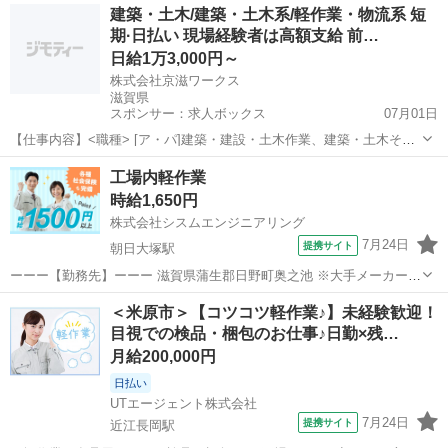
滋賀
東近江市
仕分け
建築・土木/建築・土木系/軽作業・物流系 短
土日祝休み／大型連休あり ・茶髪など髪染めOK ・残業なし！ ・広々
期·日払い 現場経験者は高額支給 前…
とした倉庫での単純作業 ・製...
日給1万3,000円～
株式会社京滋ワークス
滋賀県
スポンサー：求人ボックス
07月01日
【仕事内容】<職種> [ア・パ]建築・建設・土木作業、建築・土木その
他、軽作業・物流その他 <雇用形態> アルバイト・パート <給与>
アルバイト・パート
工場内軽作業
[ア・パ]日給13,000円～ 交通費:一部支給 規定内支給 / 経験者歓迎! 高
時給1,650円
額支給でご案...
株式会社シスムエンジニアリング
7月24日
提携サイト
朝日大塚駅
ーーー【勤務先】ーーー 滋賀県蒲生郡日野町奥之池 ※大手メーカー工
場内 マイカー通勤OK／バイク・自転車不可 ※交通費(ガソリン代)につ
滋賀
蒲生郡
朝日大塚駅
仕分け
＜米原市＞【コツコツ軽作業♪】未経験歓迎！
いて 例えば片道30～35kmの方ですと、 月に2万7000円を時給とは別
目視での検品・梱包のお仕事♪日勤×残…
に支給しま...
月給200,000円
日払い
UTエージェント株式会社
7月24日
提携サイト
近江長岡駅