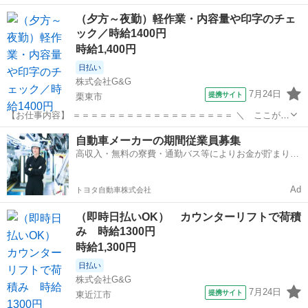
を検査します。 ～作業の流れ～ ①箱を開けて一式入っているか確認
滋賀
野洲市
仕分け
（夕方～夜勤）軽作業・内容量や印字のチェ
②作業台にて、部品を拭き取りながら 打痕キズがないかチェック 部
ック／時給1400円
品の大きさは3～15メ...
時給1,400円
日払い
株式会社G&G
7月24日
提携サイト
栗東市
【お仕事内容】 ＝＝＝＝＝＝＝＝＝＝＝＝＝＝＝＝＝＝ ＼ ここがお
すすめ ／ ＊冷暖房完備！年中カイテキにお仕事 ＊重量物なし！モク
滋賀
栗東市
仕分け
自動車メーカーの期間従業員募集
モクできる単純作業 ＊土日祝休み＆大型連休あり！休み充実 未経験の
高収入・無料の寮費・通勤バス等によりお金が貯まりや
方も嬉しい高時給＊＊ ...
すい環境
Ad
トヨタ自動車株式会社
（即時日払いOK） カウンターリフトで荷積
み 時給1300円
時給1,300円
日払い
株式会社G&G
7月24日
提携サイト
東近江市