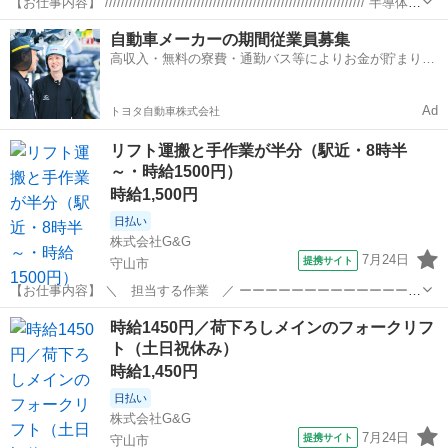
【お仕事内容】 ///////////////////////////////////////////////////////////////// 半導体を
製造する際に使用する 機械の梱包スタッフ！ 繋ぎ合わせた機械はと...
滋賀
蒲生郡
仕分け
自動車メーカーの期間従業員募集
高収入・無料の寮費・通勤バス等によりお金が貯まりや
すい環境
Ad
トヨタ自動車株式会社
リフト運搬と手作業が半分（駅近・8時半
～・時給1500円）
時給1,500円
日払い
株式会社G&G
7月24日
提携サイト
守山市
【お仕事内容】 ＼ 担当する作業 ／ ーーーーーーーーーーーーーー
ーーーーー 飲料工場でフォークリフト作業 ※リフト5割、手作業5割
滋賀
守山市
仕分け
時給1450円／荷下ろしメインのフォークリフ
※カウンター式を使用 １＞フォークリフトで商品の運搬 ２＞在庫確認
ト（土日祝休み）
と手作業で仕分け ３...
時給1,450円
日払い
株式会社G&G
7月24日
提携サイト
守山市