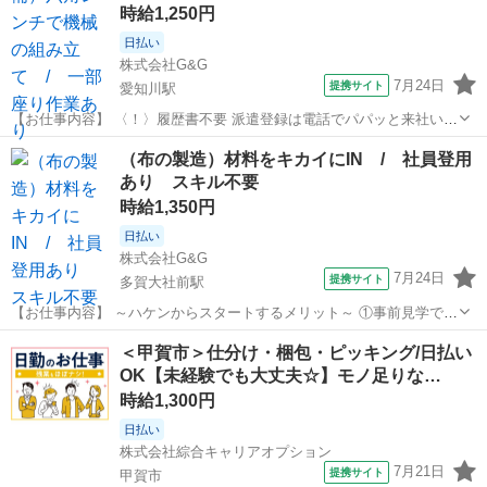
時給1,250円
日払い
株式会社G&G
7月24日
提携サイト
愛知川駅
【お仕事内容】 〈！〉履歴書不要 派遣登録は電話でパパッと来社いら
ず＊ まずはWEBからカンタン応募！ ＊+:-＊+:-＊+:-＊+:-＊+:-＊+:-＊
滋賀
愛知郡
愛知川駅
仕分け
（布の製造）材料をキカイにIN / 社員登用
+:-＊+:-＊+:- ［ おしごと内容 ］ つくっているもの...
あり スキル不要
時給1,350円
日払い
株式会社G&G
7月24日
提携サイト
多賀大社前駅
【お仕事内容】 ～ハケンからスタートするメリット～ ①事前見学で見
てから検討ＯＫ！ ②入社後も手厚いサポートあり！ ③日払い、週払い
滋賀
犬上郡
多賀大社前駅
仕分け
＜甲賀市＞仕分け・梱包・ピッキング/日払い
が利用できる！ −−−−−−−−−−−−−−−−−− 募集内容 −−−−−−−−−−−−...
OK【未経験でも大丈夫☆】モノ足りな…
時給1,300円
日払い
株式会社綜合キャリアオプション
7月21日
提携サイト
甲賀市