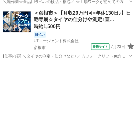
＼軽作業☆食品用ラベルの検品・梱包／ ☆工場ワークが初めての方も
活躍中！ 特別なスキルや資格は必要ナシ◎ 空調完備の快適環境で
滋賀
米原市
近江長岡駅
仕分け
＜彦根市＞【月収29万円可×年休130日♪】日
のモクモク作業のお仕事♪ ＜具体的には…＞ ■出来上がった製品を主
勤専属☆タイヤの仕分けや測定♪直…
に目視で検品 ■検品後の...
時給1,500円
日払い
UTエージェント株式会社
7月23日
提携サイト
彦根市
[仕事内容] ＼タイヤの測定・仕分けなど♪／ ☆フォークリフト免許を
生かせるお仕事です！ 実務が未経験の方もご相談ください♪ ＜具体
滋賀
彦根市
仕分け
的には…＞ ◆試作タイヤの仕分け ◆アウトタイヤの再測定業務
→タイヤ運搬、検...