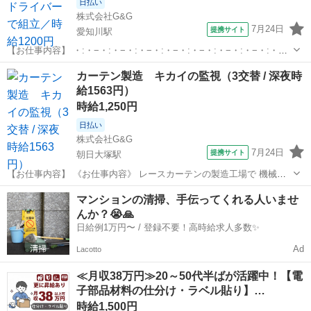
日払い
株式会社G&G
7月24日
提携サイト
愛知川駅
【お仕事内容】 ・:・−・:・−・:・−・:・−・:・−・:・−・:・−・:・
（（ イチオシPOINT ）） 歯科装置を組立てる 座り仕事の軽作業。 ・
滋賀
愛知郡
愛知川駅
仕分け
カーテン製造 キカイの監視（3交替 / 深夜時
座ってラクラク ・時給1200円 ・指示書で安心 ムリせず続け...
給1563円）
時給1,250円
日払い
株式会社G&G
7月24日
提携サイト
朝日大塚駅
【お仕事内容】 《お仕事内容》 レースカーテンの製造工場で 機械の
見守り作業をお願いします。 カーテンを編んでいる機械を見て 糸が切
滋賀
東近江市
朝日大塚駅
仕分け
マンションの清掃、手伝ってくれる人いませ
れていたり、絡まっていないか 確認するお仕事です！ また、編みあが
んか？😭🙏
ったカーテンを 次の...
日給例1万円〜 / 登録不要！高時給求人多数✨
Ad
Lacotto
≪月収38万円≫20～50代半ばが活躍中！【電
子部品材料の仕分け・ラベル貼り】…
時給1,500円