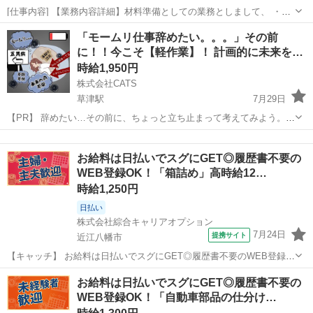
[仕事内容] 【業務内容詳細】材料準備としての業務としまして、 ・段
ボールで入荷するパウチやコネクターをコンテナに移し替える。 ・生
滋賀
大津市
仕分け
「モームリ仕事辞めたい。。。」その前
産現場で余ったパウチ等の計数・コンテナに移した材料を2階のクリー
に！！今こそ【軽作業】！ 計画的に未来を
ンルームに運ぶ ・完成品を所...
考…
時給1,950円
株式会社CATS
草津駅
7月29日
【PR】 辞めたい…その前に、ちょっと立ち止まって考えてみよう。
でも「もう限界」「辞めたい」って感じていませんか？ 実は―― 今の
滋賀
草津市
草津駅
仕分け
生活支援
仕事を辞めた後って、想像以上に大変なんです。 ⸻ 退職後に待っ
お給料は日払いでスグにGET◎履歴書不要の
ているリア...
WEB登録OK！「箱詰め」高時給12…
時給1,250円
日払い
株式会社綜合キャリアオプション
7月24日
提携サイト
近江八幡市
【キャッチ】 お給料は日払いでスグにGET◎履歴書不要のWEB登録
OK！「箱詰め」高時給1250円～1563円！安土周辺！20代～40代のス
滋賀
近江八幡市
仕分け
お給料は日払いでスグにGET◎履歴書不要の
タッフが多数活躍中★ 【コメント】 製造のお仕事をお探しの方必見！
WEB登録OK！「自動車部品の仕分け…
「経験ないけ...