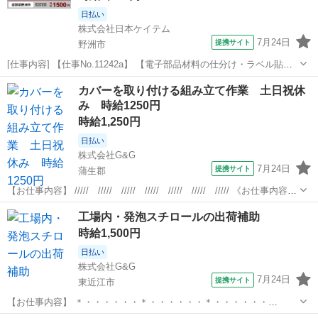
日払い
株式会社日本ケイテム
7月24日
提携サイト
野洲市
[仕事内容] 【仕事No.11242a】 【電子部品材料の仕分け・ラベル貼
り】 電子機器に使われる電子部品を作る工場でのお仕事です。 電子部
滋賀
野洲市
仕分け
カバーを取り付ける組み立て作業 土日祝休
品材料の入出荷時の仕分けをお任せします。 ▼仕事詳細 ・入荷した材
み 時給1250円
料を種類や部署ご...
時給1,250円
日払い
株式会社G&G
7月24日
提携サイト
蒲生郡
【お仕事内容】 ///// ///// ///// ///// ///// ///// ///// 《お仕事内容》
機械装置の組み立て作業をお願いします。 ドライバー、ニッパー、ペ
滋賀
蒲生郡
仕分け
工場内・発泡スチロールの出荷補助
ンチ等の 工具を使って部品の取り付けを...
時給1,500円
日払い
株式会社G&G
7月24日
提携サイト
東近江市
【お仕事内容】 ＊・・・・・・＊・・・・・・＊・・・・・・
＊・・・・・・＊ ＜PRポイントはココ＞ ・簡単なので未経験OK ・