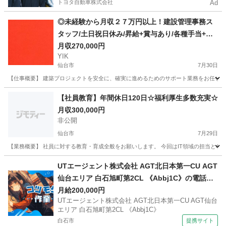
トヨタ自動車株式会社
Ad
◎未経験から月収２７万円以上！建設管理事務ス
タッフ/土日祝日休み/昇給+賞与あり/各種手当+寮
完備
月収270,000円
YIK
仙台市
7月30日
【仕事概要】 建築プロジェクトを安全に、確実に進めるためのサポート業務をお任せしま
宮城
仙台市
事務
未経験
【社員教育】年間休日120日☆福利厚生多数充実☆
月収300,000円
非公開
仙台市
7月29日
【業務概要】 社員に対する教育・育成全般をお願いします。 今回はIT領域の担当となり
宮城
仙台市
人事
業務
UTエージェント株式会社 AGT北日本第一CU AGT
仙台エリア 白石旭町第2CL 《Abbj1C》の電話対
応・データ入力・資料作成 【夕方】
月給200,000円
UTエージェント株式会社 AGT北日本第一CU AGT仙台
エリア 白石旭町第2CL 《Abbj1C》
白石市
提携サイト