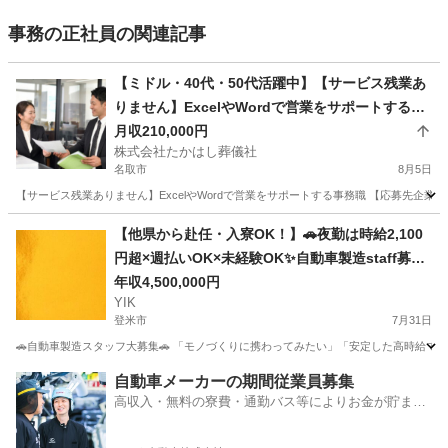
事務の正社員の関連記事
【ミドル・40代・50代活躍中】【サービス残業あ
りません】ExcelやWordで営業をサポートする事
務職 宮城県名取市(名取)一般事務・営業事務・ア
月収210,000円
株式会社たかはし葬儀社
シスタント
名取市
8月5日
【サービス残業ありません】ExcelやWordで営業をサポートする事務職 【応募先企業
宮城
名取市
一般事務
【他県から赴任・入寮OK！】🚗夜勤は時給2,100
円超×週払いOK×未経験OK✨自動車製造staff募
集！＜ID：119377＞
年収4,500,000円
YIK
登米市
7月31日
🚗自動車製造スタッフ大募集🚗 「モノづくりに携わってみたい」「安定した高時給で
宮城
登米市
事務
未経験
自動車メーカーの期間従業員募集
高収入・無料の寮費・通勤バス等によりお金が貯まり
やすい環境