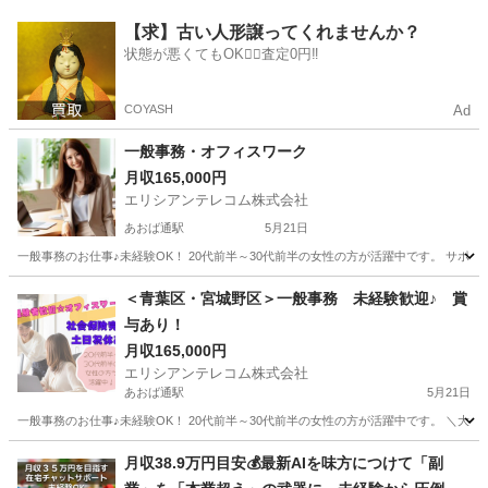
宮城
大崎市
古川駅
経理
【求】古い人形譲ってくれませんか？
状態が悪くてもOK🙆‍♀️査定0円‼️
COYASH
Ad
一般事務・オフィスワーク
月収165,000円
エリシアンテレコム株式会社
あおば通駅
5月21日
一般事務のお仕事♪未経験OK！ 20代前半～30代前半の女性の方が活躍中です。 サポー
宮城
仙台市
あおば通駅
一般事務
未経験
＜青葉区・宮城野区＞一般事務 未経験歓迎♪ 賞
与あり！
月収165,000円
エリシアンテレコム株式会社
あおば通駅
5月21日
一般事務のお仕事♪未経験OK！ 20代前半～30代前半の女性の方が活躍中です。 ＼大手
宮城
仙台市
あおば通駅
一般事務
宮城
仙台市
月収38.9万円目安💰最新AIを味方につけて「副