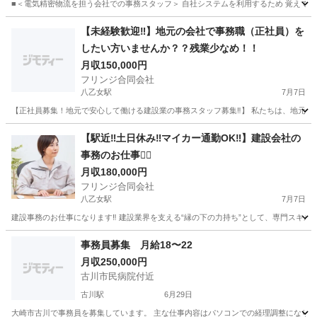
■＜電気精密物流を担う会社での事務スタッフ＞ 自社システムを利用するため 覚えてしま
宮城
白石市
一般事務
【未経験歓迎‼︎】地元の会社で事務職（正社員）を
したい方いませんか？？残業少なめ！！
月収150,000円
フリンジ合同会社
八乙女駅
7月7日
【正社員募集！地元で安心して働ける建設業の事務スタッフ募集‼︎】 私たちは、地元で
宮城
仙台市
八乙女駅
事務
未経験
【駅近‼︎土日休み‼︎マイカー通勤OK‼︎】建設会社の
事務のお仕事💁‍♀️
月収180,000円
フリンジ合同会社
八乙女駅
7月7日
建設事務のお仕事になります‼️ 建設業界を支える“縁の下の力持ち”として、専門スキルを活
宮城
仙台市
八乙女駅
一般事務
業務
事務員募集 月給18〜22
月収250,000円
古川市民病院付近
古川駅
6月29日
大崎市古川で事務員を募集しています。 主な仕事内容はパソコンでの経理調整になります。 