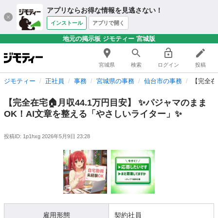
アプリならお得な情報を見逃さない！
インストール
アプリで開く
地元の掲示板 ジモティー 宮城版
宮城県
検索
ログイン
投稿
ジモティー
正社員
事務
宮城県の事務
仙台市の事務
【完全在
【完全在宅🏠月収44.1万円目安】 ✨パジャマのまま
OK！AI文章を整える「やさしいライター」✨
投稿ID: 1p1hxg
2026年5月9日 23:28
雇用形態
契約社員