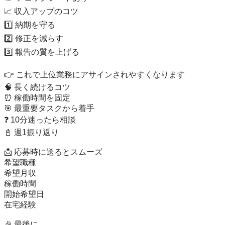
📈 収入アップのコツ

1️⃣ 納期を守る

2️⃣ 修正を減らす

3️⃣ 報告の質を上げる

👉 これで上位業務にアサインされやすくなります

🧠 長く続けるコツ

⏰ 稼働時間を固定

🎯 最重要タスクから着手

❓ 10分迷ったら相談

📓 週1振り返り

📩 応募時に送るとスムーズ

希望職種

希望月収

稼働時間

開始希望日

在宅経験

🎉 最後に
