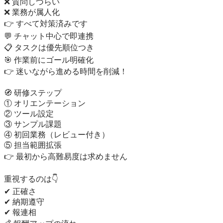
❌ 質問しづらい

❌ 業務が属人化

👉 すべて対策済みです

💬 チャット中心で即連携

📋 タスクは優先順位つき

🎯 作業前にゴール明確化

👉 迷いながら進める時間を削減！

🧭 研修ステップ

① オリエンテーション

② ツール設定

③ サンプル課題

④ 初回業務（レビュー付き）

⑤ 担当範囲拡張

👉 最初から高難易度は求めません

重視するのは👇

✔ 正確さ

✔ 納期遵守

✔ 報連相
