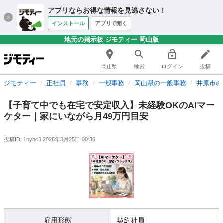
アプリならお得な情報を見逃さない！
インストール
アプリで開く
地元の掲示板 ジモティー 岡山版
岡山県
検索
ログイン
投稿
ジモティー
正社員
事務
一般事務
岡山県の一般事務
井原市の
【子育て中でも在宅で安定収入】未経験OKのAIマー
ケター｜家にいながら月49万円目安
投稿ID: 1nyhc3
2026年3月25日 00:36
雇用形態
契約社員