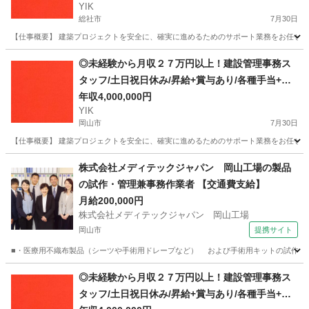
YIK
総社市
7月30日
【仕事概要】 建築プロジェクトを安全に、確実に進めるためのサポート業務をお任せしま
岡山
総社市
事務
未経験
◎未経験から月収２７万円以上！建設管理事務ス
タッフ/土日祝日休み/昇給+賞与あり/各種手当+寮
完備
年収4,000,000円
YIK
岡山市
7月30日
【仕事概要】 建築プロジェクトを安全に、確実に進めるためのサポート業務をお任せしま
岡山
岡山市
事務
未経験
株式会社メディテックジャパン 岡山工場の製品
の試作・管理兼事務作業者 【交通費支給】
月給200,000円
株式会社メディテックジャパン 岡山工場
岡山市
提携サイト
■・医療用不織布製品（シーツや手術用ドレープなど） および手術用キットの試作業務
岡山
岡山市
一般事務
◎未経験から月収２７万円以上！建設管理事務ス
タッフ/土日祝日休み/昇給+賞与あり/各種手当+寮