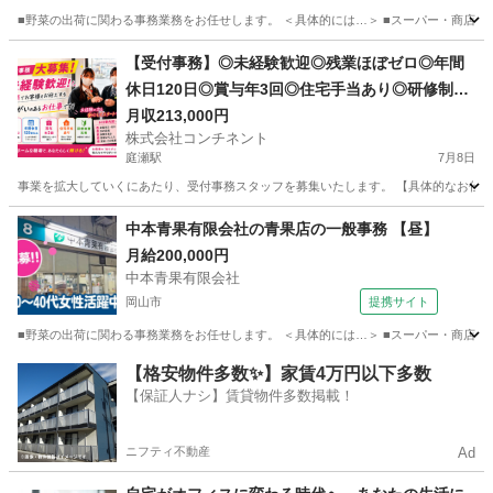
■野菜の出荷に関わる事務業務をお任せします。 ＜具体的には…＞ ■スーパー・商店・病
岡山
岡山市
一般事務
【受付事務】◎未経験歓迎◎残業ほぼゼロ◎年間
休日120日◎賞与年3回◎住宅手当あり◎研修制度
充実♪
月収213,000円
株式会社コンチネント
庭瀬駅
7月8日
事業を拡大していくにあたり、受付事務スタッフを募集いたします。 【具体的なお仕事】 ・
岡山
岡山市
庭瀬駅
受付
未経験
中本青果有限会社の青果店の一般事務 【昼】
月給200,000円
中本青果有限会社
岡山市
提携サイト
■野菜の出荷に関わる事務業務をお任せします。 ＜具体的には…＞ ■スーパー・商店・病
岡山
岡山市
一般事務
【格安物件多数✨】家賃4万円以下多数
【保証人ナシ】賃貸物件多数掲載！
ニフティ不動産
Ad