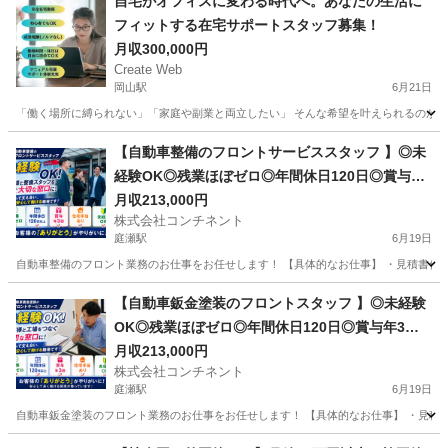
自宅がオフィスに変わる時代へ。あなたの生活に
フィットする在宅サポートスタッフ募集！
月収300,000円
Create Web
岡山駅
6月21日
「働く場所に縛られない」「家庭や副業と両立したい」 そんな希望を叶えられるのが、当
岡山
岡山市
岡山駅
その他
岡山
倉敷市
倉敷駅
【自動車整備のフロントサービススタッフ 】◎未
経験OK◎残業ほぼゼロ◎年間休日120日◎賞与年
その他
業務
3回◎住宅手当あり♪
月収213,000円
株式会社コンチネント
庭瀬駅
6月19日
自動車整備のフロント業務のお仕事をお任せします！ 【具体的なお仕事】 ・見積書作成 
岡山
岡山市
庭瀬駅
受付
未経験
【自動車鈑金塗装のフロントスタッフ 】◎未経験
OK◎残業ほぼゼロ◎年間休日120日◎賞与年3回
◎住宅手当あり♪
月収213,000円
株式会社コンチネント
庭瀬駅
6月19日
自動車鈑金塗装のフロント業務のお仕事をお任せします！ 【具体的なお仕事】 ・見積書作
岡山
岡山市
庭瀬駅
受付
未経験