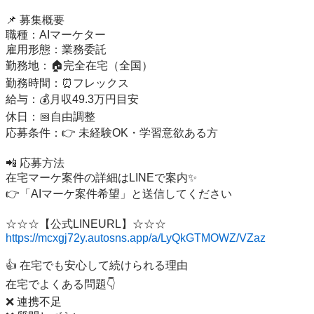
📌 募集概要

職種：AIマーケター

雇用形態：業務委託

勤務地：🏠完全在宅（全国）

勤務時間：⏰フレックス

給与：💰月収49.3万円目安

休日：📅自由調整

応募条件：👉 未経験OK・学習意欲ある方

📲 応募方法

在宅マーケ案件の詳細はLINEで案内✨

👉「AIマーケ案件希望」と送信してください

https://mcxgj72y.autosns.app/a/LyQkGTMOWZ/VZaz
👍 在宅でも安心して続けられる理由

在宅でよくある問題👇

❌ 連携不足
