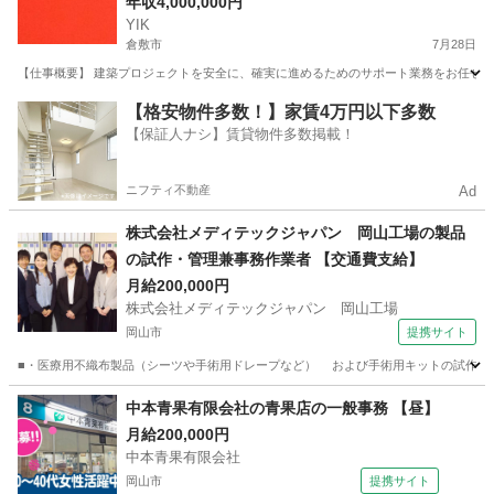
完備
年収4,000,000円
YIK
倉敷市
7月28日
【仕事概要】 建築プロジェクトを安全に、確実に進めるためのサポート業務をお任せしま
岡山
倉敷市
事務
未経験
【格安物件多数！】家賃4万円以下多数
【保証人ナシ】賃貸物件多数掲載！
ニフティ不動産
Ad
株式会社メディテックジャパン 岡山工場の製品
の試作・管理兼事務作業者 【交通費支給】
月給200,000円
株式会社メディテックジャパン 岡山工場
岡山市
提携サイト
■・医療用不織布製品（シーツや手術用ドレープなど） および手術用キットの試作業務
岡山
岡山市
一般事務
中本青果有限会社の青果店の一般事務 【昼】
月給200,000円
中本青果有限会社
岡山市
提携サイト