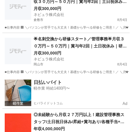
収３０万円～５０万円｜賞与年2回｜土日祝休み｜
研修充実｜寮・住宅手当あり
月収300,000円
ネビュラ株式会社
倉敷市
8月4日
■仕事内容 🏢 ＼パソコンが苦手でも大丈夫！基礎から学べる研修をご用意！／ ＼月収3
岡山
倉敷市
事務
未経験
🌟名刺交換から研修スタート／管理事務🌟月収３
０万円～５０万円｜賞与年2回｜土日祝休み｜研修
充実｜寮・住宅手当あり
月収300,000円
ネビュラ株式会社
岡山市
8月4日
■仕事内容 🏢 ＼パソコンが苦手でも大丈夫！基礎から学べる研修をご用意！／ ＼月収3
岡山
岡山市
事務
未経験
日払いバイト
軽作業 時給1400円〜
ヒバライドットコム
Ad
◎未経験から月収２７万円以上！建設管理事務ス
タッフ/土日祝日休み/昇給+賞与あり/各種手当+寮
完備
年収4,000,000円