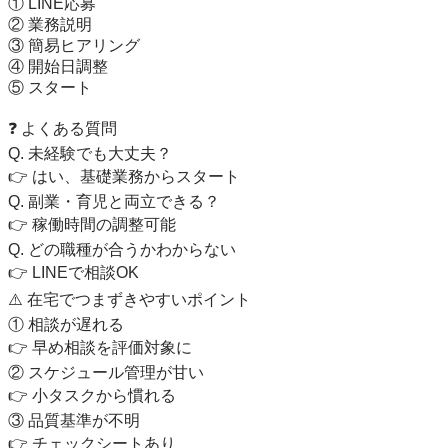
① LINE応募

② 業務説明

③ 簡易ヒアリング

④ 開始日調整

⑤ スタート

❓ よくある質問

Q. 未経験でも大丈夫？

👉 はい、基礎業務からスタート

Q. 副業・育児と両立できる？

👉 稼働時間の調整可能

Q. どの職種が合うかわからない

👉 LINEで相談OK

⚠️ 在宅でつまずきやすいポイント

① 相談が遅れる

👉 早め相談を評価対象に

② スケジュール管理が甘い

👉 小タスクから慣れる

③ 品質基準が不明

👉 チェックシートあり
