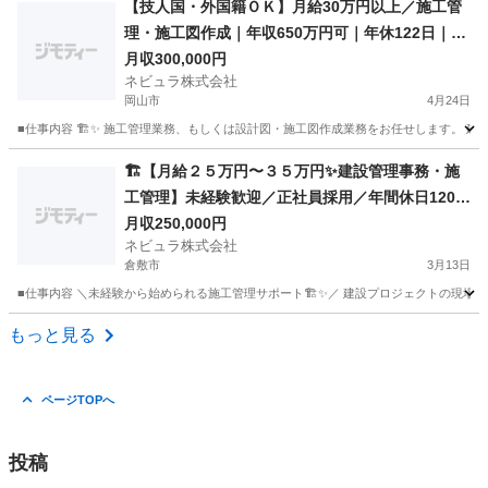
【技人国・外国籍ＯＫ】月給30万円以上／施工管
理・施工図作成｜年収650万円可｜年休122日｜土
日祝休み
月収300,000円
ネビュラ株式会社
岡山市
4月24日
■仕事内容 🏗️✨ 施工管理業務、もしくは設計図・施工図作成業務をお任せします。 建
岡山
岡山市
事務
業務
🏗【月給２５万円〜３５万円✨建設管理事務・施
工管理】未経験歓迎／正社員採用／年間休日120日
／研修充実【109273】
月収250,000円
ネビュラ株式会社
倉敷市
3月13日
■仕事内容 ＼未経験から始められる施工管理サポート🏗✨／ 建設プロジェクトの現場に
岡山
倉敷市
事務
未経験
もっと見る
ページTOPへ
投稿