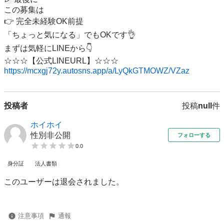
この募集は

👉 完全未経験OK前提

「ちょっと気になる」でもOKです👌

まずは気軽にLINEから👇

https://mcxgj72y.autosns.app/a/LyQkGTMOWZ/VZaz
投稿者
投稿
null
件
ホイホイ
性別非公開
フォローする
0.0
身分証
法人書類
このユーザーは退会されました。
注意事項
通報