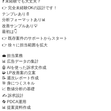
❓ 未経験でも大丈夫？

👉 完全未経験OKの設計です！

テンプレあり📄

分析フォーマットあり📊

改善サンプルあり💡

最初は👇

👉 既存案件のサポートからスタート

👉 徐々に担当範囲を拡大

💼 担当業務

📊 広告データの集計

🤖 AIを使った訴求文作成

🧩 LP改善案の立案

📝 週次レポート作成

🎯 身につくスキル

📈 数値分析の基礎

✍️ 訴求設計

🔄 PDCA運用

📊 提案資料作成
