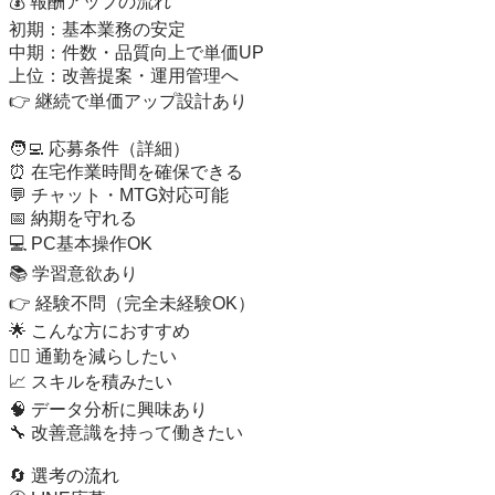
💰 報酬アップの流れ

初期：基本業務の安定

中期：件数・品質向上で単価UP

上位：改善提案・運用管理へ

👉 継続で単価アップ設計あり

🧑‍💻 応募条件（詳細）

⏰ 在宅作業時間を確保できる

💬 チャット・MTG対応可能

📅 納期を守れる

💻 PC基本操作OK

📚 学習意欲あり

👉 経験不問（完全未経験OK）

🌟 こんな方におすすめ

🚶‍♂️ 通勤を減らしたい

📈 スキルを積みたい

🧠 データ分析に興味あり

🔧 改善意識を持って働きたい

🔄 選考の流れ
