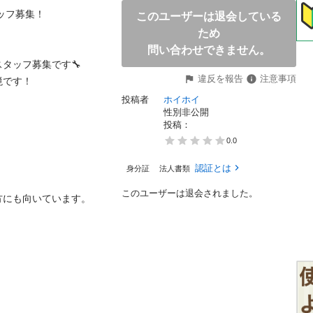
ッフ募集！

このユーザーは退会している
ため
問い合わせできません。
ッフ募集です🔧

違反を報告
注意事項
です！

投稿者
ホイホイ
性別非公開
投稿： 
0.0
認証とは
身分証
法人書類
このユーザーは退会されました。
にも向いています。
