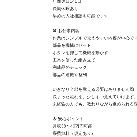
年間休日141日

長期休暇あり

早めの入社相談も可能です✨

🛠 お仕事内容

作業はシンプルで覚えやすい内容が中心です
部品を機械にセット

ボタンを押して機械を動かす

工具を使った組み立て

完成品のチェック

部品の運搬や整列

いきなり全部を覚える必要はありません🙆

決まった流れを、少しずつ覚えていけます。
未経験の方でも、教わりながら進められる環
🌟 安心ポイント

月収38〜40万円可能

寮費無料（規定あり）
