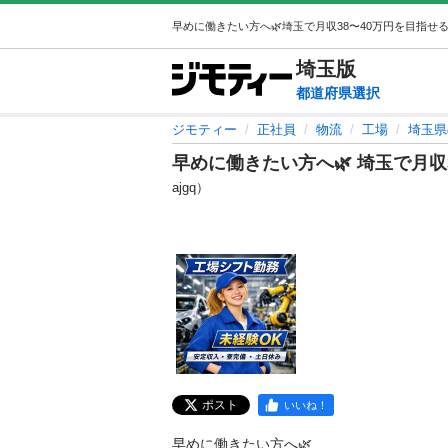
埼玉
版
都道府県選択
ジモティー
正社員
物流
工場
埼玉県
早めに働きたい方へ🌿 埼玉で月
ajgq）
ポスト
いいね！
早めに働きたい方へ🌿
