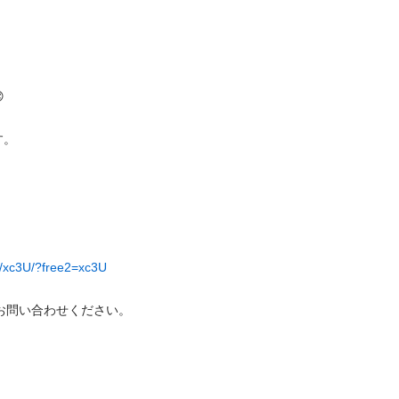


。

u/xc3U/?free2=xc3U
てお問い合わせください。