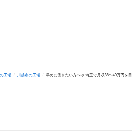
の工場
川越市の工場
早めに働きたい方へ🌿 埼玉で月収38〜40万円