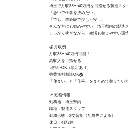
埼玉で月収38〜40万円を目指せる製造スタ
「急いで仕事を決めたい」

「でも、未経験で少し不安…」

そんな方にも始めやすい、埼玉県内の製造スタ
しっかり稼ぎながら、生活も整えやすい環境
💰 月収例

月収38〜40万円可能！

高収入を目指せる

日払いOK（規定あり）

寮費無料相談OK🏠

「住まい」と「仕事」をまとめて整えたい方
📍 勤務情報

勤務地：埼玉県内

職種：製造スタッフ

勤務形態：2交替制（配属先による）

休日：4勤2休
