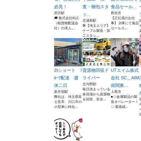
必見！
査・梱包スタ
食品セール...
所沢駅
和光市
ッ...
🚚 株式会社KLC
【正社員のお仕
北浦和駅
（軽貨物配送会
事】 2t車にて食品
🛠️【埼玉エリア】
社）の求人...
セールス...
ケーブル製造・加
工スタッ...
2tショート ﾌ
資源物回収ド
UTエイム株式
ﾙｰﾂ配達 週
ライバー
会社 SC＿AIM
北与野駅
休二日
南関東...
毎日決まっている
新井宿駅
上尾市
各現場から資源物
弊社は、埼玉県富
■◇金属製品の製
を回収、安全...
士見市、川口市の
造オペレーター！
小型車に特化...
◇ 製造経...
2