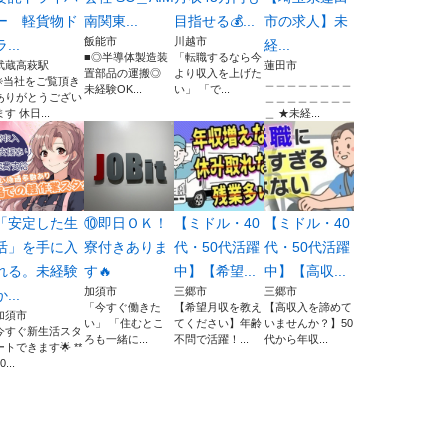
ー 軽貨物ド
南関東...
目指せる💰...
市の求人】未
飯能市
川越市
ラ...
経...
■◎半導体製造装
「転職するなら今
武蔵高萩駅
蓮田市
置部品の運搬◎
より収入を上げた
✳️当社をご覧頂き
＿＿＿＿＿＿＿＿
未経験OK...
い」 「で...
ありがとうござい
＿＿＿＿＿＿＿＿
ます 休日...
＿ ★未経...
「安定した生
⑩即日ＯＫ！
【ミドル・40
【ミドル・40
活」を手に入
寮付きありま
代・50代活躍
代・50代活躍
れる。未経験
す🔥
中】【希望...
中】【高収...
加須市
三郷市
三郷市
か...
「今すぐ働きた
【希望月収を教え
【高収入を諦めて
加須市
い」 「住むとこ
てください】年齢
いませんか？】50
今すぐ新生活スタ
ろも一緒に...
不問で活躍！...
代から年収...
ートできます🌟 **
0...