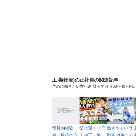
工場(物流)の正社員の関連記事
早めに働きたい方へ🌿 埼玉で月収38〜40万円
軽貨物経験
📦大宮エリア
働きやすい日
者、現役の方
｜加工・検
勤帯!2t車にて