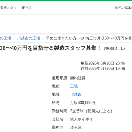
早めに働きたい方へ🌿埼玉で月収38〜40万円を目指せる製造スタッフ募集！ (ホイホイ) 川越の工場の正社員の求人情報 求人ホイホイ｜ジモティー
正社員
地元の掲示
の工場
川越市の工場
早めに働きたい方へ🌿 埼玉で月収38〜40万円
収38〜40万円を目指せる製造スタッフ募集！
（投稿ID : 1p
更新
2026年5月20日 23:46
作成
2026年5月20日 19:46
雇用形態
契約社員
職種
工場
地域
川越市
給与
月収400,000円
勤務時間
2交替制（配属先による）
会社名
求人ホイホイ
勤務地
埼玉県