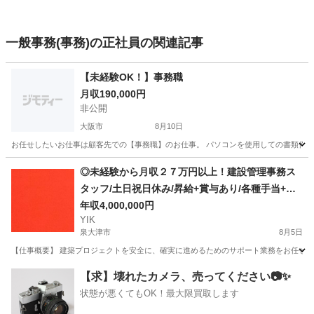
一般事務(事務)の正社員の関連記事
【未経験OK！】事務職
月収190,000円
非公開
大阪市
8月10日
お任せしたいお仕事は顧客先での【事務職】のお仕事。 パソコンを使用しての書類作成や
大阪
大阪市
一般事務
事務職
◎未経験から月収２７万円以上！建設管理事務ス
タッフ/土日祝日休み/昇給+賞与あり/各種手当+寮
完備
年収4,000,000円
YIK
泉大津市
8月5日
【仕事概要】 建築プロジェクトを安全に、確実に進めるためのサポート業務をお任せしま
大阪
泉大津市
事務
未経験
【求】壊れたカメラ、売ってください📷✨
状態が悪くてもOK！最大限買取します