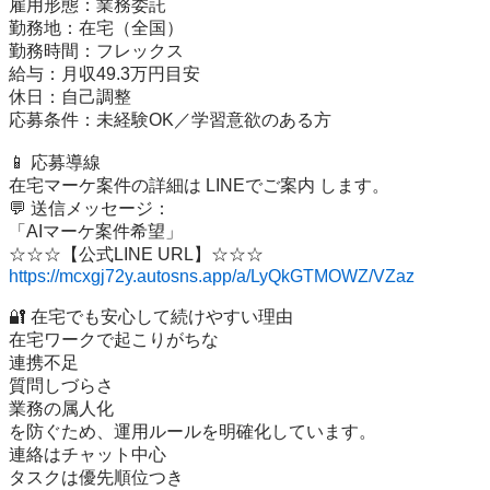
雇用形態：業務委託

勤務地：在宅（全国）

勤務時間：フレックス

給与：月収49.3万円目安

休日：自己調整

応募条件：未経験OK／学習意欲のある方

📱 応募導線

在宅マーケ案件の詳細は LINEでご案内 します。

💬 送信メッセージ：

「AIマーケ案件希望」

https://mcxgj72y.autosns.app/a/LyQkGTMOWZ/VZaz
🔐 在宅でも安心して続けやすい理由

在宅ワークで起こりがちな

連携不足

質問しづらさ

業務の属人化

を防ぐため、運用ルールを明確化しています。

連絡はチャット中心

タスクは優先順位つき
