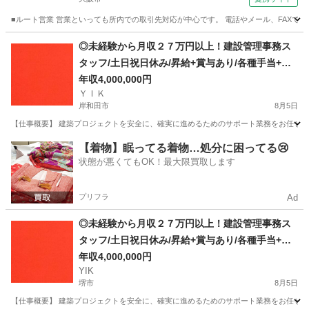
■ルート営業 営業といっても所内での取引先対応が中心です。 電話やメール、FAXでの
大阪
大阪市
一般事務
◎未経験から月収２７万円以上！建設管理事務ス
タッフ/土日祝日休み/昇給+賞与あり/各種手当+寮
完備
年収4,000,000円
ＹＩＫ
岸和田市
8月5日
【仕事概要】 建築プロジェクトを安全に、確実に進めるためのサポート業務をお任せしま
大阪
岸和田市
事務
未経験
【着物】眠ってる着物…処分に困ってる😢
状態が悪くてもOK！最大限買取します
プリフラ
Ad
◎未経験から月収２７万円以上！建設管理事務ス
タッフ/土日祝日休み/昇給+賞与あり/各種手当+寮
完備
年収4,000,000円
YIK
堺市
8月5日
【仕事概要】 建築プロジェクトを安全に、確実に進めるためのサポート業務をお任せしま