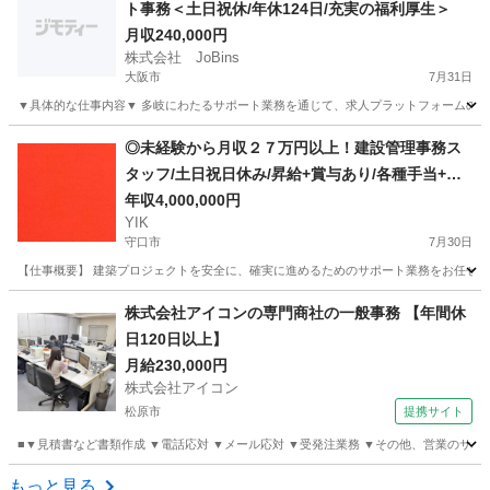
ト事務＜土日祝休/年休124日/充実の福利厚生＞
月収240,000円
株式会社 JoBins
大阪市
7月31日
▼具体的な仕事内容▼ 多岐にわたるサポート業務を通じて、求人プラットフォームの円滑
大阪
大阪市
営業事務
◎未経験から月収２７万円以上！建設管理事務ス
タッフ/土日祝日休み/昇給+賞与あり/各種手当+寮
完備
年収4,000,000円
YIK
守口市
7月30日
【仕事概要】 建築プロジェクトを安全に、確実に進めるためのサポート業務をお任せしま
大阪
守口市
事務
未経験
株式会社アイコンの専門商社の一般事務 【年間休
日120日以上】
月給230,000円
株式会社アイコン
松原市
提携サイト
■▼見積書など書類作成 ▼電話応対 ▼メール応対 ▼受発注業務 ▼その他、営業のサポート ＼
大阪
松原市
一般事務
もっと見る