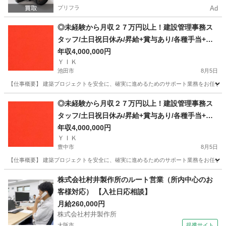
プリフラ
Ad
◎未経験から月収２７万円以上！建設管理事務ス
タッフ/土日祝日休み/昇給+賞与あり/各種手当+寮
完備
年収4,000,000円
ＹＩＫ
池田市
8月5日
【仕事概要】 建築プロジェクトを安全に、確実に進めるためのサポート業務をお任せしま
大阪
池田市
事務
◎未経験から月収２７万円以上！建設管理事務ス
タッフ/土日祝日休み/昇給+賞与あり/各種手当+寮
完備
年収4,000,000円
ＹＩＫ
豊中市
8月5日
【仕事概要】 建築プロジェクトを安全に、確実に進めるためのサポート業務をお任せしま
大阪
豊中市
事務
未経験
株式会社村井製作所のルート営業（所内中心のお
客様対応） 【入社日応相談】
月給260,000円
株式会社村井製作所
大阪市
提携サイト