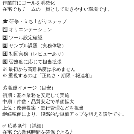
作業前にゴールを明確化

在宅でもチームの一員として動きやすい環境です。

🎓 研修・立ち上がりステップ

1️⃣ オリエンテーション

2️⃣ ツール設定確認

3️⃣ サンプル課題（実務体験）

4️⃣ 初回実務（レビューあり）

5️⃣ 習熟度に応じて担当拡張

※ 最初から高難易度は求めません

※ 重視するのは「正確さ・期限・報連相」

💰 報酬イメージ（目安）

初期：基本業務を安定して実施

中期：件数・品質安定で単価拡大

上位：改善提案・進行管理などを担当

継続稼働により、段階的な単価アップを狙える設計です。

✅ 応募条件（詳細）

在宅での業務時間を確保できる方
