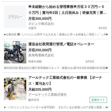
大阪
堺市
事務
未経験
🌟未経験から始める管理事務🌟月収３０万円～５
０万円｜賞与年2回｜土日祝休み｜研修充実｜寮・
住宅手当あり
月収300,000円
ネビュラ株式会社
大阪市
8月4日
■仕事内容 🏢 ＼パソコンが苦手でも大丈夫！基礎から学べる研修をご用意！／ ＼月収3
大阪
大阪市
事務
未経験
運送会社夜間運行管理／電話オペレーター
月収250,000円
泉海商運株式会社
和泉中央駅
8月3日
務内容詳細 運送会社の運行管理補助スタッフ・夜勤のみ/賞与年2回/未経験OK/全国展
大阪
和泉市
和泉中央駅
事務
業務
アールテック工業株式會社の一般事務 【ボーナ
ス・賞与あり】
月給205,000円
アールテック工業株式會社
藤井寺市
提携サイト
■・パナソニックエレベーターを保守契約 されているお客様へのアポ取り業務 ・パソコン入力 