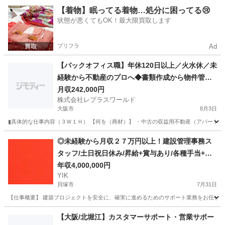
大阪
藤井寺市
一般事務
【着物】眠ってる着物…処分に困ってる😢
状態が悪くてもOK！最大限買取します
プリフラ
Ad
【バックオフィス職】年休120日以上／火水休／未
経験から不動産のプロへ◆書類作成から物件管理
まで
月収242,000円
株式会社レプラスワールド
大阪市
8月3日
▮具体的な仕事内容（３Ｗ１Ｈ） 【何を（商材）】 ・中古の収益用不動産（アパートや
大阪
大阪市
一般事務
◎未経験から月収２７万円以上！建設管理事務ス
タッフ/土日祝日休み/昇給+賞与あり/各種手当+寮
完備
年収4,000,000円
YIK
貝塚市
7月31日
【仕事概要】 建築プロジェクトを安全に、確実に進めるためのサポート業務をお任せしま
大阪
貝塚市
事務
未経験
【大阪/北堀江】カスタマーサポート・営業サポー