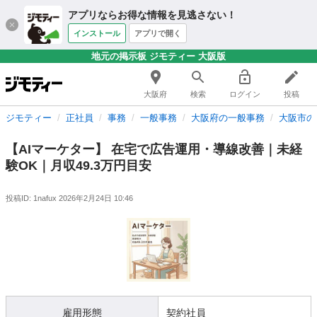
アプリならお得な情報を見逃さない！
インストール
アプリで開く
地元の掲示板 ジモティー 大阪版
大阪府
検索
ログイン
投稿
ジモティー
正社員
事務
一般事務
大阪府の一般事務
大阪市の
【AIマーケター】 在宅で広告運用・導線改善｜未経
験OK｜月収49.3万円目安
投稿ID: 1nafux
2026年2月24日 10:46
雇用形態
契約社員