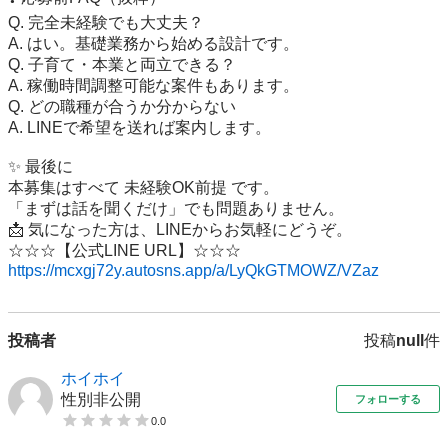
Q. 完全未経験でも大丈夫？

A. はい。基礎業務から始める設計です。

Q. 子育て・本業と両立できる？

A. 稼働時間調整可能な案件もあります。

Q. どの職種が合うか分からない

A. LINEで希望を送れば案内します。

✨ 最後に

本募集はすべて 未経験OK前提 です。

「まずは話を聞くだけ」でも問題ありません。

📩 気になった方は、LINEからお気軽にどうぞ。

https://mcxgj72y.autosns.app/a/LyQkGTMOWZ/VZaz
投稿者
投稿
null
件
ホイホイ
性別非公開
フォローする
0.0