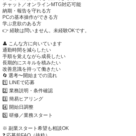
チャット／オンラインMTG対応可能

納期・報告を守れる方

PCの基本操作ができる方

学ぶ意欲のある方

👉 経験は問いません。未経験OKです。

👤 こんな方に向いています

通勤時間を減らしたい

手順を覚えながら成長したい

長期的にスキルを積みたい

改善意識を持って働きたい

🔄 選考〜開始までの流れ

1️⃣ LINEで応募

2️⃣ 業務説明・条件確認

3️⃣ 簡易ヒアリング

4️⃣ 開始日調整

5️⃣ 研修／業務スタート

※ 副業スタート希望も相談OK

❓ 応募前FAQ（抜粋）
