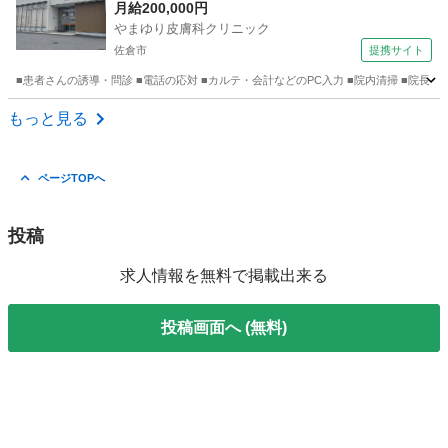
月給200,000円
やまゆり皮膚科クリニック
佐倉市
提携サイト
■患者さんの誘導・問診 ■電話の応対 ■カルテ・会計などのPC入力 ■院内清掃 ■院長
千葉
佐倉市
その他
もっと見る
ページTOPへ
投稿
求人情報を無料で掲載出来る
投稿画面へ (無料)