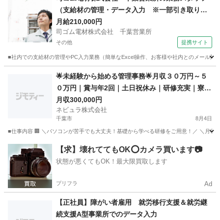
（支給材の管理・データ入力 ※一部引き取り業
務あり） 【車通勤OK】
月給210,000円
司ゴム電材株式会社 千葉営業所
その他
提携サイト
■社内での支給材の管理やPC入力業務（簡単なExcel操作、お客様や社内とのメール対応
千葉
その他
一般事務
🌟未経験から始める管理事務🌟月収３０万円～５
０万円｜賞与年2回｜土日祝休み｜研修充実｜寮・
住宅手当あり
月収300,000円
ネビュラ株式会社
千葉市
8月4日
■仕事内容 🏢 ＼パソコンが苦手でも大丈夫！基礎から学べる研修をご用意！／ ＼月収3
千葉
千葉市
事務
未経験
【求】壊れててもOK⭕️カメラ買います📷
状態が悪くてもOK！最大限買取します
プリフラ
Ad
【正社員】障がい者雇用 就労移行支援＆就労継
続支援A型事業所でのデータ入力