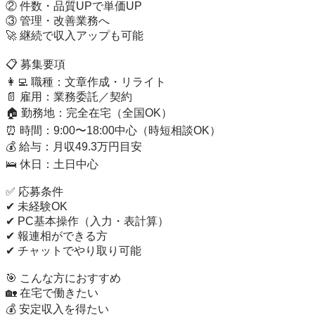
② 件数・品質UPで単価UP

③ 管理・改善業務へ

🚀 継続で収入アップも可能

📋 募集要項

👩‍💻 職種：文章作成・リライト

📄 雇用：業務委託／契約

🏠 勤務地：完全在宅（全国OK）

⏰ 時間：9:00〜18:00中心（時短相談OK）

💰 給与：月収49.3万円目安

🛌 休日：土日中心

✅ 応募条件

✔ 未経験OK

✔ PC基本操作（入力・表計算）

✔ 報連相ができる方

✔ チャットでやり取り可能

🎯 こんな方におすすめ

🏡 在宅で働きたい

💰 安定収入を得たい
