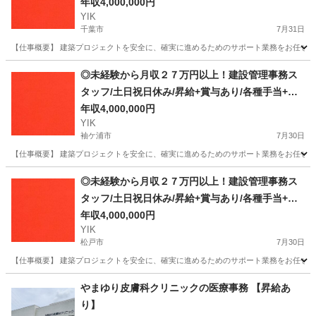
完備
年収4,000,000円
YIK
千葉市
7月31日
【仕事概要】 建築プロジェクトを安全に、確実に進めるためのサポート業務をお任せしま
千葉
千葉市
事務
未経験
◎未経験から月収２７万円以上！建設管理事務ス
タッフ/土日祝日休み/昇給+賞与あり/各種手当+寮
完備
年収4,000,000円
YIK
袖ケ浦市
7月30日
【仕事概要】 建築プロジェクトを安全に、確実に進めるためのサポート業務をお任せしま
千葉
袖ケ浦市
事務
未経験
◎未経験から月収２７万円以上！建設管理事務ス
タッフ/土日祝日休み/昇給+賞与あり/各種手当+寮
完備
年収4,000,000円
YIK
松戸市
7月30日
【仕事概要】 建築プロジェクトを安全に、確実に進めるためのサポート業務をお任せしま
千葉
松戸市
事務
未経験
やまゆり皮膚科クリニックの医療事務 【昇給あ
り】