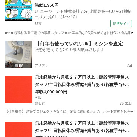
作成・ファイリング・電話応対 【入社日応相談】
時給1,350円
UTエージェント株式会社 AGT北関東第一CU AGT神栖
エリア 旭CL 《Jdze1C》
旭市
提携サイト
■☆★包装材製造工場での事務スタッフ★☆ 基本的なPC操作ができればOK♪ 食品用包
千葉
旭市
一般事務
【何年も使っていない🧵】ミシンを査定
状態が悪くてもOK！最大限買取します
プリフラ
Ad
◎未経験から月収２７万円以上！建設管理事務ス
タッフ/土日祝日休み/昇給+賞与あり/各種手当+寮
完備
年収4,000,000円
YIK
野田市
7月31日
【仕事概要】 建築プロジェクトを安全に、確実に進めるためのサポート業務をお任せしま
千葉
野田市
事務
未経験
◎未経験から月収２７万円以上！建設管理事務ス
タッフ/土日祝日休み/昇給+賞与あり/各種手当+寮