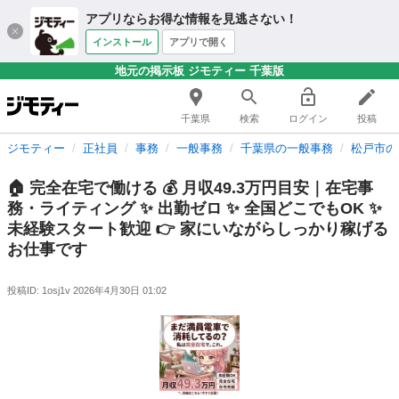
アプリならお得な情報を見逃さない！
インストール
アプリで開く
地元の掲示板 ジモティー 千葉版
千葉県
検索
ログイン
投稿
ジモティー
正社員
事務
一般事務
千葉県の一般事務
松戸市の
🏠 完全在宅で働ける 💰 月収49.3万円目安｜在宅事
務・ライティング ✨ 出勤ゼロ ✨ 全国どこでもOK ✨
未経験スタート歓迎 👉 家にいながらしっかり稼げる
お仕事です
投稿ID: 1osj1v
2026年4月30日 01:02