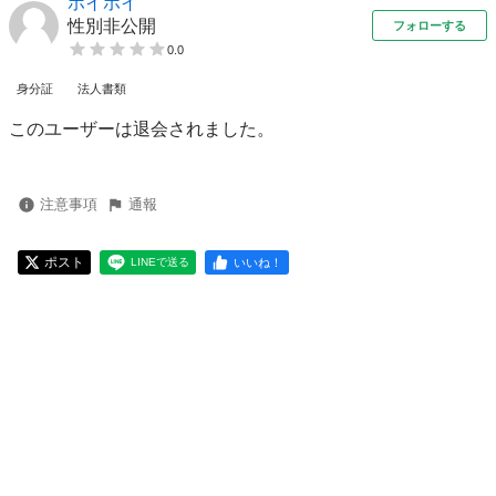
ホイホイ
性別非公開
フォローする
0.0
身分証
法人書類
このユーザーは退会されました。
注意事項
通報
ポスト
いいね！
LINEで送る