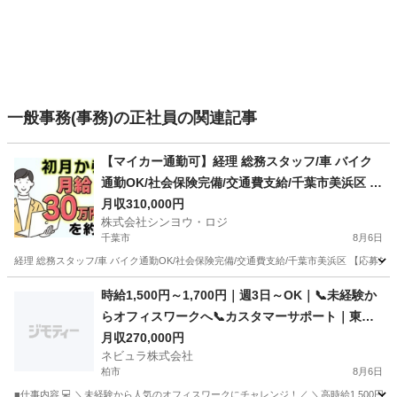
一般事務(事務)の正社員の関連記事
【マイカー通勤可】経理 総務スタッフ/車 バイク
通勤OK/社会保険完備/交通費支給/千葉市美浜区 千
葉県千葉市美浜区(稲毛海岸)経理・財務・会計
月収310,000円
株式会社シンヨウ・ロジ
千葉市
8月6日
経理 総務スタッフ/車 バイク通勤OK/社会保険完備/交通費支給/千葉市美浜区 【応募
千葉
千葉市
経理
社会保険
時給1,500円～1,700円｜週3日～OK｜📞未経験か
らオフィスワークへ📞カスタマーサポート｜東京
都内【Ow01】
月収270,000円
ネビュラ株式会社
柏市
8月6日
■仕事内容 💻 ＼未経験から人気のオフィスワークにチャレンジ！／ ＼高時給1,500円～