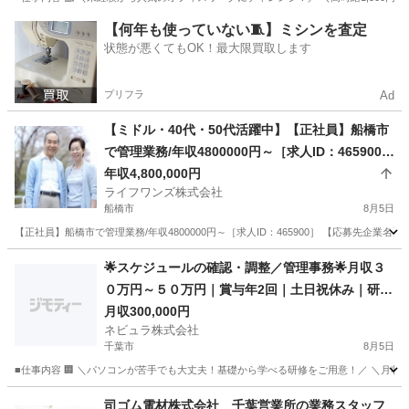
千葉
柏市
事務
未経験
【何年も使っていない🧵】ミシンを査定
状態が悪くてもOK！最大限買取します
プリフラ
Ad
【ミドル・40代・50代活躍中】【正社員】船橋市
で管理業務/年収4800000円～［求人ID：465900］
千葉県船橋市(馬込沢)特養／マネージャー／無資格
年収4,800,000円
ライフワンズ株式会社
可
船橋市
8月5日
【正社員】船橋市で管理業務/年収4800000円～［求人ID：465900］ 【応募先企業名
千葉
船橋市
その他
業務
🌟スケジュールの確認・調整／管理事務🌟月収３
０万円～５０万円｜賞与年2回｜土日祝休み｜研修
充実｜寮・住宅手当あり
月収300,000円
ネビュラ株式会社
千葉市
8月5日
■仕事内容 🏢 ＼パソコンが苦手でも大丈夫！基礎から学べる研修をご用意！／ ＼月収3
千葉
千葉市
事務
未経験
司ゴム電材株式会社 千葉営業所の業務スタッフ