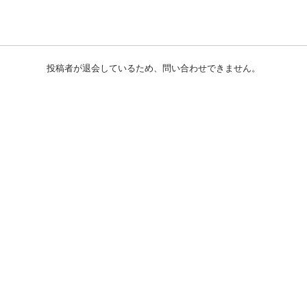
投稿者が退会しているため、問い合わせできません。
初めての方へ
利用規約
プライバシーポリシー
プライバシー・ステートメント
健全化に資する運用方針
お問い合わせ
運営会社
サイトマップ
ご利用ガイド
フリーワードで探す
PC版で表示
都道府県選択
特定商取引法の表示
利用者情報の外部送信について