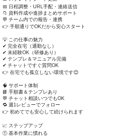
📅 日程調整・URL手配・連絡送信

📁 資料作成や進捗まとめサポート

💬 チーム内での報告・連携

👉 手順通りでOKだから安心スタート

💡 この仕事の魅力

✔ 完全在宅（通勤なし）

✔ 未経験OK（研修あり）

✔ テンプレ＆マニュアル完備

✔ チャットですぐ質問OK

👉 在宅でも孤立しない環境です😊

🧠 サポート体制

📘 手順書＆テンプレあり

💬 チャット相談いつでもOK

🔁 週1レビューでフォロー

👉 初めてでも安心して続けられます

📈 ステップアップ

① 基本作業に慣れる
