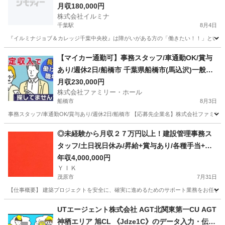
月収180,000円
株式会社イルミナ
千葉駅
8月4日
『イルミナジョブ＆カレッジ千葉中央校』は障がいがある方の「働きたい！！」という思
千葉
千葉市
千葉駅
その他
業務
【マイカー通勤可】事務スタッフ/車通勤OK/賞与
あり/週休2日/船橋市 千葉県船橋市(馬込沢)一般事
務・営業事務・アシスタント
月収230,000円
株式会社ファミリー・ホール
船橋市
8月3日
事務スタッフ/車通勤OK/賞与あり/週休2日/船橋市 【応募先企業名】株式会社ファミリ
千葉
船橋市
一般事務
◎未経験から月収２７万円以上！建設管理事務ス
タッフ/土日祝日休み/昇給+賞与あり/各種手当+寮
完備
年収4,000,000円
ＹＩＫ
茂原市
7月31日
【仕事概要】 建築プロジェクトを安全に、確実に進めるためのサポート業務をお任せしま
千葉
茂原市
事務
未経験
UTエージェント株式会社 AGT北関東第一CU AGT
神栖エリア 旭CL 《Jdze1C》のデータ入力・伝票