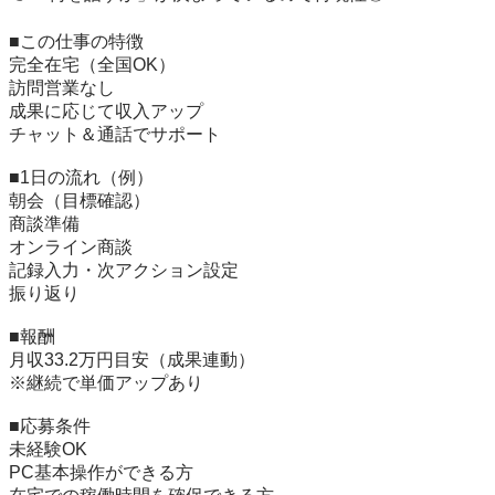
■この仕事の特徴

完全在宅（全国OK）

訪問営業なし

成果に応じて収入アップ

チャット＆通話でサポート

■1日の流れ（例）

朝会（目標確認）

商談準備

オンライン商談

記録入力・次アクション設定

振り返り

■報酬

月収33.2万円目安（成果連動）

※継続で単価アップあり

■応募条件

未経験OK

PC基本操作ができる方
