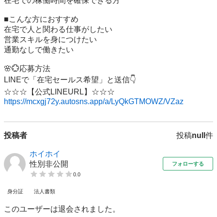
在宅での稼働時間を確保できる方

■こんな方におすすめ

在宅で人と関わる仕事がしたい

営業スキルを身につけたい

通勤なしで働きたい

🌸💮応募方法

LINEで「在宅セールス希望」と送信👇

https://mcxgj72y.autosns.app/a/LyQkGTMOWZ/VZaz
投稿者
投稿
null
件
ホイホイ
性別非公開
フォローする
0.0
身分証
法人書類
このユーザーは退会されました。