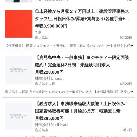
◎未経験から月収２７万円以上！建設管理事務ス
タッフ/土日祝日休み/昇給+賞与あり/各種手当+寮
完備 【鹿児島県鹿児島市/鹿児島鹿屋市】
年収3,900,000円
YIK
鹿児島駅
9月30日
【仕事概要】 建築プロジェクトを安全に、確実に進めるためのサポート業務をお任せしま
鹿児島
鹿児島市
鹿児島駅
事務
鹿児島
鹿屋市
事務
【鹿児島中央・一般事務】※ジモティー限定面談
確約！完全週休2日制！未経験可能求人
業務
月収220,000円
株式会社Entrust
鹿児島中央駅
6月20日
鹿児島中央駅周辺で未経験から始められる一般事務の求人 【未経験者歓迎】充実した研修で
鹿児島
鹿児島市
鹿児島中央駅
事務
未経験
【独占求人】事務職未経験大歓迎！土日祝休み！
国家資格取得可能！月給26.5万！転勤無し🙈
月収265,000円
株式会社NorthEast
鹿児島市
3月7日