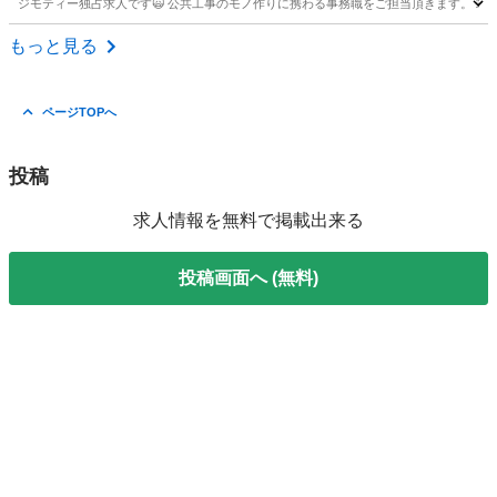
ジモティー独占求人です🙀 公共工事のモノ作りに携わる事務職をご担当頂きます。 端
鹿児島
鹿児島市
営業事務
事務職
もっと見る
ページTOPへ
投稿
求人情報を無料で掲載出来る
投稿画面へ (無料)