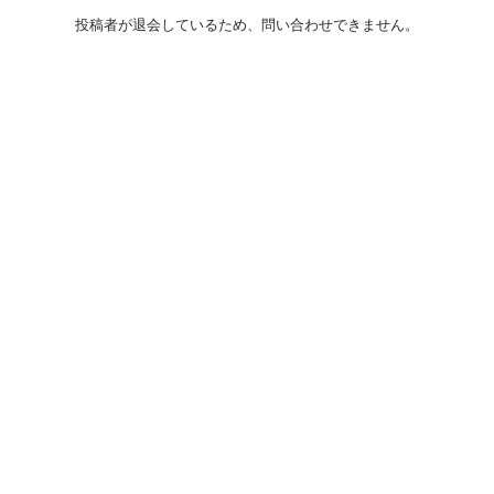
投稿者が退会しているため、問い合わせできません。
初めての方へ
利用規約
プライバシーポリシー
プライバシー・ステートメント
健全化に資する運用方針
お問い合わせ
運営会社
サイトマップ
ご利用ガイド
フリーワードで探す
PC版で表示
都道府県選択
特定商取引法の表示
利用者情報の外部送信について
© 2011-
2026
Jmty, Inc.