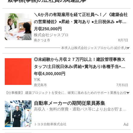
一般事務(事務)の正社員の関連記事
＼6か月の有期雇用を経て正社員へ！／《建築会社
の営業補佐》●昇給・賞与あり ●土日祝休み ●年間
休日120日 ●フレックスタイム制 js1024
月収250,000円
株式会社ジャスプロ
南さつま市
8月7日
━━━━━━━━━━━━━━━━━ 本求人は株式会社ジャスプロからの 紹介求人となりま
鹿児島
南さつま市
営業事務
業務
◎未経験から月収２７万円以上！建設管理事務ス
タッフ/土日祝日休み/昇給+賞与あり/各種手当+寮
完備
年収4,000,000円
YIK
鹿児島市
7月31日
【仕事概要】 建築プロジェクトを安全に、確実に進めるためのサポート業務をお任せしま
鹿児島
鹿児島市
事務
未経験
自動車メーカーの期間従業員募集
高収入・無料の寮費・通勤バス等によりお金が貯まり
やすい環境
トヨタ自動車株式会社
Ad