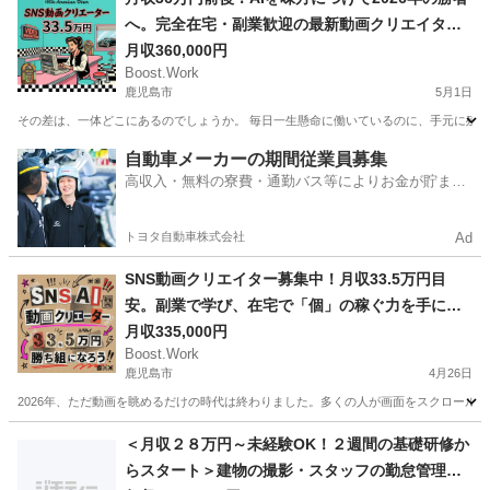
へ。完全在宅・副業歓迎の最新動画クリエイター
募集
月収360,000円
Boost.Work
鹿児島市
5月1日
その差は、一体どこにあるのでしょうか。 毎日一生懸命に働いているのに、手元に残る
鹿児島
鹿児島市
一般事務
最新
自動車メーカーの期間従業員募集
高収入・無料の寮費・通勤バス等によりお金が貯まり
やすい環境
トヨタ自動車株式会社
Ad
SNS動画クリエイター募集中！月収33.5万円目
安。副業で学び、在宅で「個」の稼ぐ力を手に入
れる。🚀✨
月収335,000円
Boost.Work
鹿児島市
4月26日
2026年、ただ動画を眺めるだけの時代は終わりました。多くの人が画面をスクロールし
鹿児島
鹿児島市
一般事務
未経験
＜月収２８万円～未経験OK！２週間の基礎研修か
らスタート＞建物の撮影・スタッフの勤怠管理・