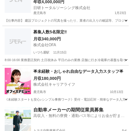
品質管理・書類整理
年収4,000,000円
日研トータルソーシング株式会社
鹿児島市
1月23日
【仕事内容】 建設プロジェクトの写真を撮ったり、業者の出入りの確認等、プロジェク
鹿児島
鹿児島市
事務
未経験
募集人数5名限定‼️
月収340,000円
株式会社OFA
いづろ通駅
11月15日
8:00-16:00 業務委託契約 土日祝休み 平日のみの業務 店舗に行き冷蔵庫の基盤を取り替え
鹿児島
鹿児島市
いづろ通駅
一般事務
業務
🌟未経験・おしゃれ自由なデータ入力スタッフ🌟
月収180,000円
株式会社キャリアライフ
鹿児島市
10月13日
《未経験スタートも安心♪シンプル事務ワーク》受付・電話応対・簡単なデータ入力などをお
鹿児島
鹿児島市
一般事務
未経験
自動車メーカーの期間従業員募集
高収入・無料の寮費・通勤バス等によりお金が貯まり
やすい環境
トヨタ自動車株式会社
Ad