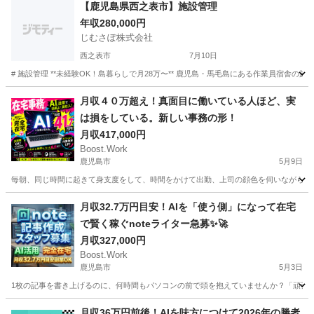
【鹿児島県西之表市】施設管理
年収280,000円
じむさぽ株式会社
西之表市
7月10日
# 施設管理 **未経験OK！島暮らしで月28万〜** 鹿児島・馬毛島にある作業員宿
鹿児島
西之表市
その他
月収４０万超え！真面目に働いている人ほど、実
は損をしている。新しい事務の形！
月収417,000円
Boost.Work
鹿児島市
5月9日
毎朝、同じ時間に起きて身支度をして、時間をかけて出勤、上司の顔色を伺いながら定時
鹿児島
鹿児島市
一般事務
業務
月収32.7万円目安！AIを「使う側」になって在宅
で賢く稼ぐnoteライター急募✨🚀
月収327,000円
Boost.Work
鹿児島市
5月3日
1枚の記事を書き上げるのに、何時間もパソコンの前で頭を抱えていませんか？「頑張っ
鹿児島
鹿児島市
一般事務
未経験
月収36万円前後！AIを味方につけて2026年の勝者