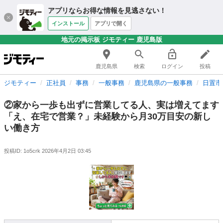
アプリならお得な情報を見逃さない！
インストール
アプリで開く
地元の掲示板 ジモティー 鹿児島版
鹿児島県
検索
ログイン
投稿
ジモティー
正社員
事務
一般事務
鹿児島県の一般事務
日置市
②家から一歩も出ずに営業してる人、実は増えてます
「え、在宅で営業？」未経験から月30万目安の新し
い働き方
投稿ID: 1o5crk
2026年4月2日 03:45