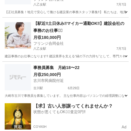
八乙女駅
7月7日
【正社員募集！地元で安心して働ける建設業の事務スタッフ募集‼︎】 私たちは、地元で
宮城
仙台市
八乙女駅
事務
未経験
【駅近‼︎土日休み‼︎マイカー通勤OK‼︎】建設会社の
事務のお仕事💁‍♀️
月収180,000円
フリンジ合同会社
八乙女駅
7月7日
建設事務のお仕事になります‼️ 建設業界を支える“縁の下の力持ち”として、専門スキルを活
宮城
仙台市
八乙女駅
一般事務
業務
事務員募集 月給18〜22
月収250,000円
古川市民病院付近
古川駅
6月29日
大崎市古川で事務員を募集しています。 主な仕事内容はパソコンでの経理調整になります。 
宮城
大崎市
古川駅
経理
【求】古い人形譲ってくれませんか？
状態が悪くてもOK🙆‍♀️査定0円‼️
COYASH
Ad