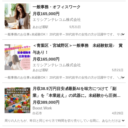
一般事務・オフィスワーク
月収165,000円
エリシアンテレコム株式会社
あおば通駅
5月21日
一般事務のお仕事♪未経験OK！ 20代前半～30代前半の女性の方が活躍中です。 サポー
宮城
仙台市
あおば通駅
一般事務
未経験
＜青葉区・宮城野区＞一般事務 未経験歓迎♪ 賞
与あり！
月収165,000円
エリシアンテレコム株式会社
あおば通駅
5月21日
一般事務のお仕事♪未経験OK！ 20代前半～30代前半の女性の方が活躍中です。 ＼大手
宮城
仙台市
あおば通駅
一般事務
宮城
仙台市
月収38.9万円目安💰最新AIを味方につけて「副
業」を「本業超え」の武器に。未経験から圧倒的
仙台駅
一般事務
未経験
な差をつける、次世代のチャットサポート募集開
月収389,000円
Boost.Work
始です！✨
白石市
4月29日
周りの人たちが、昨日と同じやり方で時間を切り売りしている間に、あなただけは「効率の極