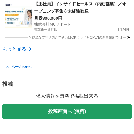
宮城
白石市
一般事務
最新
【正社員】インサイドセールス（内勤営業）／オ
ープニング募集◇未経験歓迎
月収300,000円
株式会社MCサポート
青葉通一番町駅
4月24日
━━━━━━━ ＼簡単な文字入力ができればOK ！／ 4月OPENの新事業所で オープニ
宮城
仙台市
青葉通一番町駅
営業事務
業務
もっと見る
ページTOPへ
投稿
求人情報を無料で掲載出来る
投稿画面へ (無料)