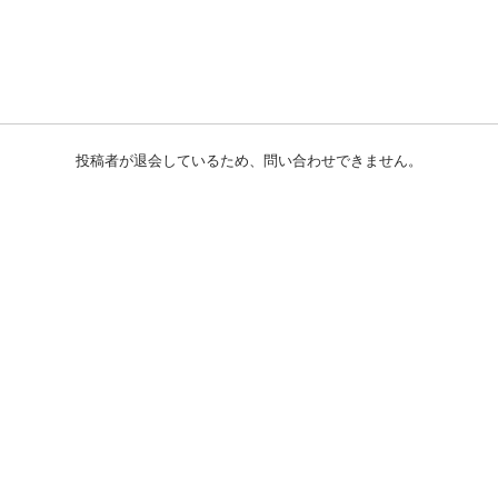
投稿者が退会しているため、問い合わせできません。
初めての方へ
利用規約
プライバシーポリシー
プライバシー・ステートメント
健全化に資する運用方針
お問い合わせ
運営会社
サイトマップ
ご利用ガイド
フリーワードで探す
PC版で表示
都道府県選択