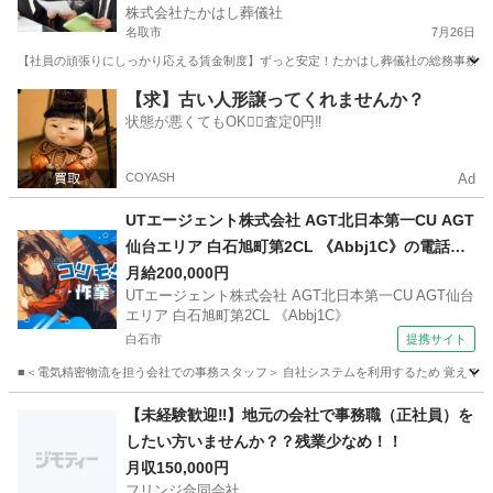
株式会社たかはし葬儀社
般事務・営業事務・アシスタント
名取市
7月26日
【社員の頑張りにしっかり応える賃金制度】ずっと安定！たかはし葬儀社の総務事務スタッ
宮城
名取市
総務
【求】古い人形譲ってくれませんか？
状態が悪くてもOK🙆‍♀️査定0円‼️
COYASH
Ad
UTエージェント株式会社 AGT北日本第一CU AGT
仙台エリア 白石旭町第2CL 《Abbj1C》の電話対
応・データ入力・資料作成 【夕方】
月給200,000円
UTエージェント株式会社 AGT北日本第一CU AGT仙台
エリア 白石旭町第2CL 《Abbj1C》
白石市
提携サイト
■＜電気精密物流を担う会社での事務スタッフ＞ 自社システムを利用するため 覚えてしま
宮城
白石市
一般事務
【未経験歓迎‼︎】地元の会社で事務職（正社員）を
したい方いませんか？？残業少なめ！！
月収150,000円
フリンジ合同会社