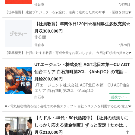
仙台市
7月30日
【仕事概要】 建築プロジェクトを安全に、確実に進めるためのサポート業務をお任せしま
宮城
仙台市
事務
未経験
【社員教育】年間休日120日☆福利厚生多数充実☆
月収300,000円
非公開
仙台市
7月29日
【業務概要】 社員に対する教育・育成全般をお願いします。 今回はIT領域の担当となり
宮城
仙台市
人事
業務
UTエージェント株式会社 AGT北日本第一CU AGT
仙台エリア 白石旭町第2CL 《Abbj1C》の電話対
応・データ入力・資料作成 【夕方】
月給200,000円
UTエージェント株式会社 AGT北日本第一CU AGT仙台
エリア 白石旭町第2CL 《Abbj1C》
白石市
提携サイト
■＜電気精密物流を担う会社での事務スタッフ＞ 自社システムを利用するため 覚えてしま
宮城
白石市
一般事務
【ミドル・40代・50代活躍中】【社員の頑張りに
しっかり応える賃金制度】ずっと安定！たかはし
葬儀社の総務事務スタッフ 宮城県名取市(名取)一
月収210,000円