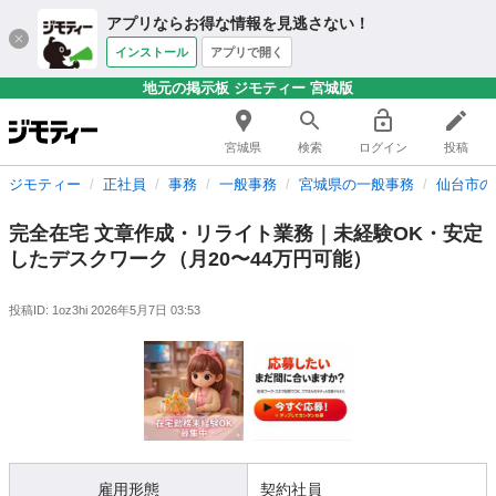
アプリならお得な情報を見逃さない！
インストール
アプリで開く
地元の掲示板 ジモティー 宮城版
宮城県
検索
ログイン
投稿
ジモティー
正社員
事務
一般事務
宮城県の一般事務
仙台市の
完全在宅 文章作成・リライト業務｜未経験OK・安定
したデスクワーク（月20〜44万円可能）
投稿ID: 1oz3hi
2026年5月7日 03:53
雇用形態
契約社員