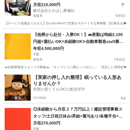
務職 宮城県名取市(名取)一般事務・営業事務・ア
月収210,000円
株式会社たかはし葬儀社
シスタント
名取市
8月5日
【サービス残業ありません】ExcelやWordで営業をサポートする事務職 【応募先企業
宮城
名取市
一般事務
【他県から赴任・入寮OK！】🚗夜勤は時給2,100
円超×週払いOK×未経験OK✨自動車製造staff募
集！＜ID：119377＞
年収4,500,000円
YIK
登米市
7月31日
🚗自動車製造スタッフ大募集🚗 「モノづくりに携わってみたい」「安定した高時給で
宮城
登米市
事務
未経験
【実家の押し入れ整理】眠っている人形あ
りませんか？
状態が悪くてもOK🙆‍♀️査定0円‼️
COYASH
Ad
◎未経験から月収２７万円以上！建設管理事務ス
タッフ/土日祝日休み/昇給+賞与あり/各種手当+寮
完備
月収270,000円
YIK