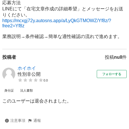
応募方法

LINEにて「在宅文章作成の詳細希望」とメッセージをお送
https://mcxgj72y.autosns.app/a/LyQkGTMOWZ/Yf8z/?
free2=Yf8z
投稿者
投稿
null
件
ホイホイ
性別非公開
フォローする
0.0
身分証
法人書類
このユーザーは退会されました。
注意事項
通報