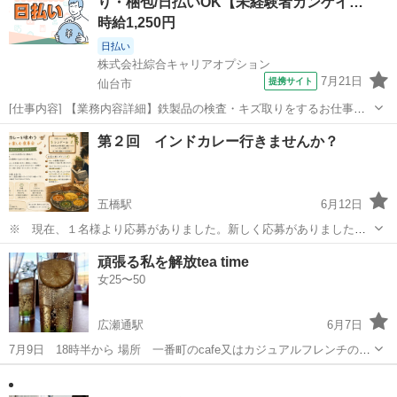
り・梱包/日払いOK【未経験者カンゲイ…
その...
時給1,250円
日払い
株式会社綜合キャリアオプション
7月21日
提携サイト
仙台市
[仕事内容] 【業務内容詳細】鉄製品の検査・キズ取りをするお仕事・
検査は機械で行います！ ・傷やゆがみを工具で削って直す・出荷され
宮城
仙台市
工場
第２回 インドカレー行きませんか？
る製品をこん包・正社員登用実績あり！ ・様々な資格取得を支援しま
す！ 【取扱製品情報】自動車部...
五橋駅
6月12日
※ 現在、１名様より応募がありました。新しく応募がありました
ら、日程調整をして開催したいと思います。 はじめまして。インドカ
宮城
仙台市
五橋駅
その他
インドカレー
頑張る私を解放tea time
レーが好き＆読書が主な趣味で、文系のほむらと申します。４月に、
女25〜50
大学院進学のため静岡から仙台に引...
広瀬通駅
6月7日
7月9日 18時半から 場所 一番町のcafe又はカジュアルフレンチのお
店で🥂して、がんばる私を解放tea time🫖 開催します☺️ 日々、色々な
宮城
仙台市
広瀬通駅
その他
事に頑張っている女性たち！ 家と会社の往復から、ちょっと足を伸