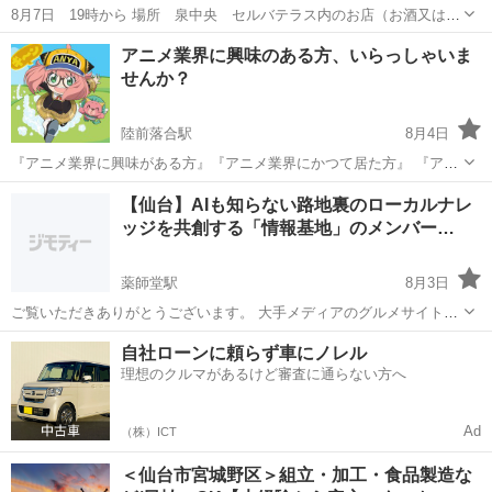
8月7日 19時から 場所 泉中央 セルバテラス内のお店（お酒又は
cafeで乾杯🥂）にてがんばる私達のキャリア女子会を開催します☺️
宮城
仙台市
泉中央駅
その他
アニメ業界に興味のある方、いらっしゃいま
日々、色々な事に頑張っている女性たち！ 仕事も家事も育児も積み重
せんか？
ねていればキャリ...
陸前落合駅
8月4日
『アニメ業界に興味がある方』『アニメ業界にかつて居た方』 『アニ
メ業界に今も、身を置いている方』 もし大丈夫そうでしたら、歓談し
宮城
仙台市
陸前落合駅
その他
東北
【仙台】AIも知らない路地裏のローカルナレ
ませんか？(^^) 2025年夏まで、ずっと東京でアニメ業界へ身を置い
ッジを共創する「情報基地」のメンバー…
ていました。仙...
薬師堂駅
8月3日
ご覧いただきありがとうございます。 大手メディアのグルメサイト
や、検索上位に出てくる情報だけでは見えてこない、「本当に面白い
宮城
仙台市
薬師堂駅
その他
自社ローンに頼らず車にノレル
仙台のローカル情報」を自分たちの手で掘り起こし、蓄積していく小
理想のクルマがあるけど審査に通らない方へ
さなプロジェクト（コミュニティ）...
Ad
（株）ICT
＜仙台市宮城野区＞組立・加工・食品製造な