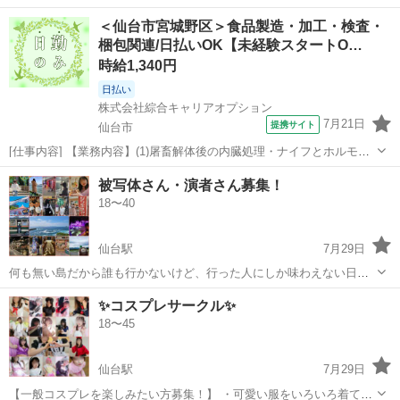
＜仙台市宮城野区＞食品製造・加工・検査・
梱包関連/日払いOK【未経験スタートO…
時給1,340円
日払い
株式会社綜合キャリアオプション
7月21日
提携サイト
仙台市
[仕事内容] 【業務内容】(1)屠畜解体後の内臓処理・ナイフとホルモン
部位などの内臓を洗浄、 切断等(2)牛豚骨油の袋詰め作業等(3)牛豚内臓
宮城
仙台市
工場
被写体さん・演者さん募集！
の後処理作業ナイフを使用した加工業務等この中のいずれかの作業を
18〜40
お任せします！ 【取...
仙台駅
7月29日
何も無い島だから誰も行かないけど、行った人にしか味わえない日本
と思えない絶景が見える島。 三角油揚げと言えば多くの人が思うあの
宮城
仙台市
仙台駅
その他
スポット
✨コスプレサークル✨
お店。 実はそのお店より※美味しく連日完売するお店がある。※個人
18〜45
の感想です。 などなど 宮城県...
仙台駅
7月29日
【一般コスプレを楽しみたい方募集！】 ・可愛い服をいろいろ着てみ