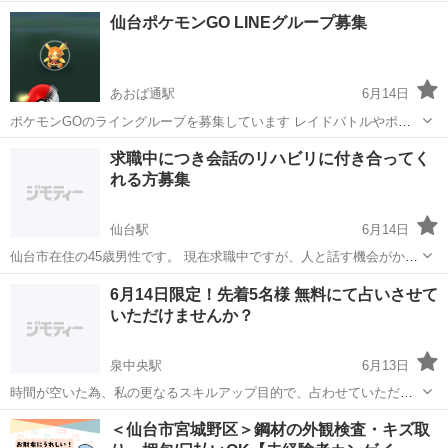
オ3にて、放送している団体です。 今回は、私達と一緒に ラジオド
宮城
仙台市
勾当台公園駅
その他
ラジオドラマ
仙台ポケモンGO LINEグループ募集
ラマを制作して下さるメンバーを募集しております。(*´∀｀*) 収録は毎
月1回の土曜日 場...
あおば通駅
6月14日
ポケモンGOのライングループを募集しています レイドバトルやポケ
活、交換会を一緒に楽しみましょう(^^)もちろん対戦も！ 年齢、性
宮城
仙台市
あおば通駅
その他
ポケモンGO
求職中につき会話のリハビリに付き合ってく
別、所属してるチームは問いません 主に土日や平日の夜の活動になる
れる方募集
と思います 硬いルールなどはあ...
仙台駅
6月14日
仙台市在住の45歳男性です。 現在求職中ですが、人と話す機会がかな
り減ってしまいました。 このままでは面接でも上手く話せる気がしな
宮城
仙台市
仙台駅
その他
45歳
6月14日限定！先着5名様 無料にて占いさせて
いので、会話のリハビリに付き合ってくれる方を募集しています。 内
いただけませんか？
容は面接練習...
泉中央駅
6月13日
時間が空いた為、私の更なるスキルアップ目的で、占わせていただき
ます。 時 間：8：30～18：00 場 所：地下鉄泉中央駅付近 費 用：
宮城
仙台市
泉中央駅
その他
無料
＜仙台市宮城野区＞鋼材の外観検査・キズ取
飲食代実費 科 目：手相・タロット占い(お一方当たり1〜2時間程度)