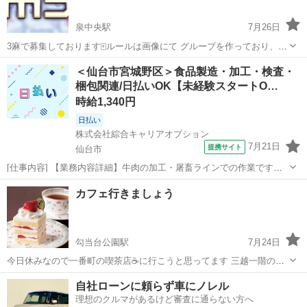
泉中央駅
7月26日
3麻で募集しております🀄️ルールは画像にて グループを作っており、数
十名でほぼ毎日対局しております！ 興味がある方はご連絡お待ちして
宮城
仙台市
泉中央駅
その他
グループ
＜仙台市宮城野区＞食品製造・加工・検査・
ます🙇
梱包関連/日払いOK【未経験スタートO…
時給1,340円
日払い
株式会社綜合キャリアオプション
7月21日
提携サイト
仙台市
[仕事内容] 【業務内容詳細】牛肉の加工・屠畜ラインでの作業です。
屠畜される前の牛の牽引補助・電気機械の使用補助・頭、 手、 足、
宮城
仙台市
工場
カフェ行きましょう
胴体の切断と補助・スチーム機能のあるバキュームでの洗浄、 ホース
での洗浄作業を行っていただ...
勾当台公園駅
7月24日
今日休みなので一番町の喫茶店☕️に行こうと思ってます 三越一階の銀
座トリコロール🇫🇷 13時待ち合わせでいかがですか？ ※定型文の人は
宮城
仙台市
勾当台公園駅
その他
ですか
自社ローンに頼らず車にノレル
冷やかしなので必ず簡単でいいので自己紹介もお願いします
理想のクルマがあるけど審査に通らない方へ