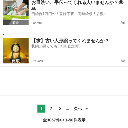
ば...
お皿洗い、手伝ってくれる人いませんか？😭
🙏
日給例1万円〜 / 登録不要！高時給求人多数✨
Ad
Lacotto
【求】古い人形譲ってくれませんか？
状態が悪くてもOK🙆‍♀️査定0円‼️
Ad
COYASH
1
2
3
...
次へ
全3657件中 1-50件表示