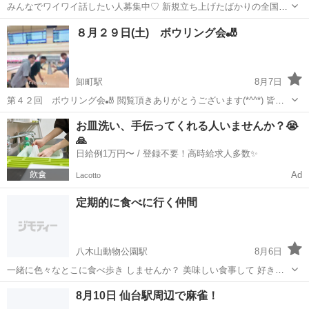
みんなでワイワイ話したい人募集中♡ 新規立ち上げたばかりの全国オ
ープンチャット雑談部屋に入れる方メッセージください☺️ 今現在11名
宮城
仙台市
長町駅
その他
８月２９日(土) ボウリング会🎳
います。 楽しくみんなでワイワイ話しましょう✨ 宜しくお願いしまー
す！ 場を乱す方はお断りし...
卸町駅
8月7日
第４２回 ボウリング会🎳 閲覧頂きありがとうございます(*^^*) 皆さ
んのおかげで４１回目突破しました🙇‍♂️ 前回は男１４人、女２人、計１
宮城
仙台市
卸町駅
その他
ボウリング
お皿洗い、手伝ってくれる人いませんか？😭
６人参加していただきました！🤣 年齢層が幅広くお集まり頂きありが
🙏
とうございま...
日給例1万円〜 / 登録不要！高時給求人多数✨
Ad
Lacotto
定期的に食べに行く仲間
八木山動物公園駅
8月6日
一緒に色々なとこに食べ歩き しませんか？ 美味しい食事して 好きな
お喋りしてリフレッシュ できたらなと思います。 ビジネス話はなしで
宮城
仙台市
八木山動物公園駅
その他
8月10日 仙台駅周辺で麻雀！
よろしくお願いします。