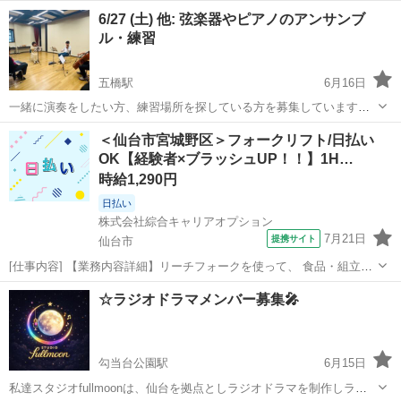
ラ、チェロ、コントラバス 児童館、学校、市民センターなどに音楽の
宮城
仙台市
その他
弦楽合奏
6/27 (土) 他: 弦楽器やピアノのアンサンブ
出前しています。 詳しくはwebで。 「ゲッゲロ」で検索。
ル・練習
五橋駅
6月16日
一緒に演奏をしたい方、練習場所を探している方を募集しています。
もし、興味がある方がいらっしゃれば是非、気軽に見学にいらしてく
宮城
仙台市
五橋駅
その他
アンサンブル
＜仙台市宮城野区＞フォークリフト/日払い
ださい！ # 仙台室内楽の会について 仙台室内楽の会は、仙台で活動
OK【経験者×ブラッシュUP！！】1H…
するアンサンブルを目...
時給1,290円
日払い
株式会社綜合キャリアオプション
7月21日
提携サイト
仙台市
[仕事内容] 【業務内容詳細】リーチフォークを使って、 食品・組立家
具の仕分け、 ピッキング作業！ ・トラックからの積卸し作業・パレッ
宮城
仙台市
工場
☆ラジオドラマメンバー募集🎤
トへの積み替え・カゴ台車への積込み・商品のラベル、 個数の検品業
務【取扱製品情報】食品、 ...
勾当台公園駅
6月15日
私達スタジオfullmoonは、仙台を拠点としラジオドラマを制作しラジ