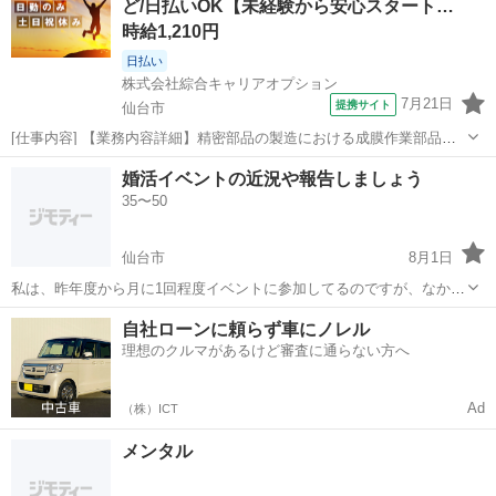
ど/日払いOK【未経験から安心スタート…
時給1,210円
日払い
株式会社綜合キャリアオプション
7月21日
提携サイト
仙台市
[仕事内容] 【業務内容詳細】精密部品の製造における成膜作業部品に
酸化膜などの膜を作る作業の補助そちらのデータ入力をしていただき
宮城
仙台市
工場
婚活イベントの近況や報告しましょう
ます【取扱製品情報】半導体製造装置部品(パイプ) 。＋お仕事探しは
35〜50
コンシェルスタッフにおまかせ...
仙台市
8月1日
私は、昨年度から月に1回程度イベントに参加してるのですが、なかな
か成就に至りません。皆さんはどうですか？男女問いません。気軽に
宮城
仙台市
その他
自社ローンに頼らず車にノレル
アウトプットなどの整理などで構いません。よろしくお願いします。
理想のクルマがあるけど審査に通らない方へ
Ad
（株）ICT
メンタル