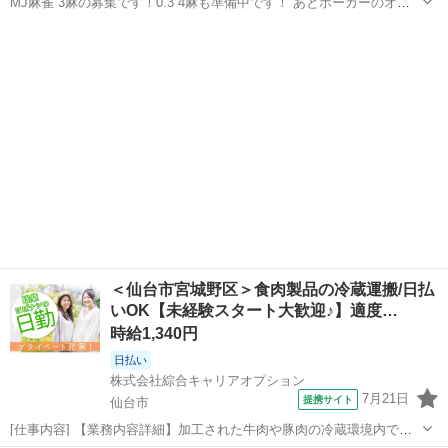
MJ麻雀 3麻の募集です！0.3 4麻も準備中です！ あとポーカーのオン
ラインも募集中😁 是非是非参加お願い致します🙇‍♀️✨️
宮城
仙台市
旭ヶ丘駅
その他
ポーカー
＜仙台市宮城野区＞食肉製品の冷蔵運搬/日払
いOK【未経験スタート大歓迎♪】適度…
時給1,340円
日払い
株式会社綜合キャリアオプション
7月21日
提携サイト
仙台市
[仕事内容] 【業務内容詳細】加工された牛肉や豚肉の冷蔵環境内で移