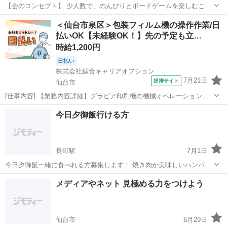
【会のコンセプト】 少人数で、のんびりとボードゲームを楽しむこと
をコンセプトにした会です。 「遊んでみたいけど、大人数は苦手」
宮城
仙台市
あおば通駅
その他
＜仙台市泉区＞包装フィルム機の操作作業/日
「あまりにぎやかな場はちょっと疲れてしまう」 そんな方にも安心し
払いOK【未経験OK！】先の予定も立…
て参加してい...
時給1,200円
日払い
株式会社綜合キャリアオプション
7月21日
提携サイト
仙台市
[仕事内容] 【業務内容詳細】グラビア印刷機の機械オペレーション業
務・機械にシリンダーの脱着・機械で自動洗浄されるためその管理・
宮城
仙台市
工場
今日夕御飯行ける方
洗浄が終わり次第シリンダーを外し吹き上げをして指定場所に格納し
ていく。 【取扱い製品情報】お菓子...
長町駅
7月1日
今日夕御飯一緒に食べれる方募集します！ 焼き肉か美味しいハンバー
グ屋さん知ってるので良かったら行きましょう☺️ 年齢書いてメッセー
宮城
仙台市
長町駅
その他
メディアやネット 見極める力をつけよう
ジください！宜しくお願いします✨
仙台市
6月29日