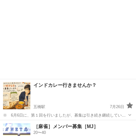
たい ・普段着る機会がないので着てみたい ・色々な変身をして写真に
宮城
仙台市
仙台駅
その他
写メ
残したい ・コス写メを撮ってほしい ・違う自分を見てみたい ・コス
プレをやってみたい ・投稿用...
インドカレー行きませんか？
五橋駅
7月26日
※ 6月6日に、第１回を行いましたが、募集は引き続き継続していま
す。 はじめまして。インドカレーが好き＆読書が主な趣味で、文系の
宮城
仙台市
五橋駅
その他
インドカレー
［麻雀］メンバー募集［MJ］
ほむらと申します。４月に、静岡から仙台に引っ越してきました。 イ
20〜40
ンドカレー（その他エ...