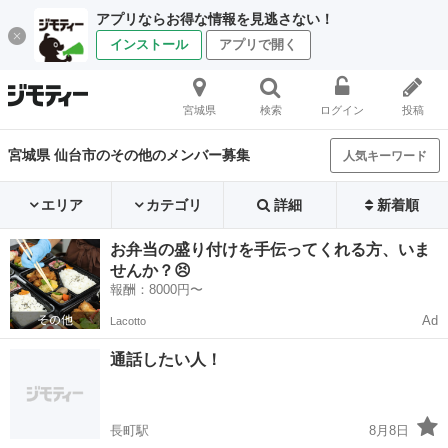
アプリならお得な情報を見逃さない！
インストール
アプリで開く
宮城県
検索
ログイン
投稿
宮城県 仙台市のその他のメンバー募集
人気キーワード
エリア
カテゴリ
詳細
新着順
お弁当の盛り付けを手伝ってくれる方、いま
せんか？😣
報酬：8000円〜
Ad
Lacotto
通話したい人！
長町駅
8月8日