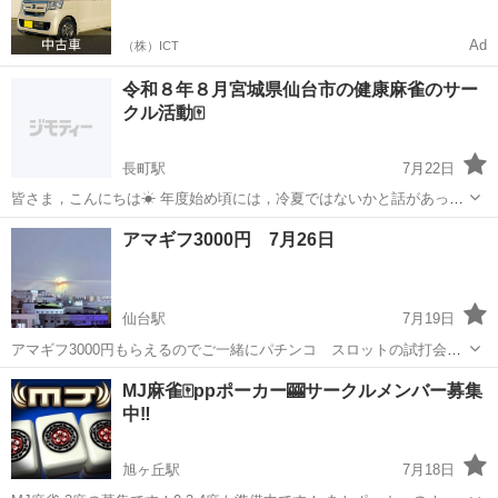
Ad
（株）ICT
令和８年８月宮城県仙台市の健康麻雀のサー
クル活動🀄️
長町駅
7月22日
皆さま，こんにちは☀ 年度始め頃には，冷夏ではないかと話があって
も何のその， 体感的にはそんなことはありませんね💦 とはいえ，まだ
宮城
仙台市
長町駅
その他
サークル活動
アマギフ3000円 7月26日
梅雨明けもせず， いまの季節は何なのかはっきりもせず， ただただ暑
い日が続きます...
仙台駅
7月19日
アマギフ3000円もらえるのでご一緒にパチンコ スロットの試打会場
行ける方いませんか？ お好きな時に帰って大丈夫です！ 7月26日12時
宮城
仙台市
仙台駅
その他
スロット
MJ麻雀🀄ppポーカー🎰サークルメンバー募集
半 仙台駅前です よろしくお願いします
中‼️
旭ヶ丘駅
7月18日