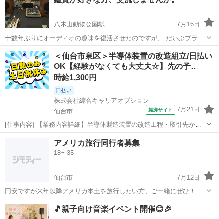
八木山動物公園駅
7月16日
十数年ぶりにオーディオの趣味を復活させたのですが、 だいぶブラン
クがあり、共通の理解者もいないことから 皆さんがどんな機器で音楽
宮城
仙台市
八木山動物公園駅
その他
コロナ
＜仙台市泉区＞半導体装置の改造組立/日払い
を楽しんでいるのかいろいろ聴き比べなどして 交流が持てたらなと思
OK【経験がなくても大丈夫☆】先の予…
っています。 もちろ...
時給1,300円
日払い
株式会社綜合キャリアオプション
7月21日
提携サイト
仙台市
[仕事内容] 【業務内容詳細】半導体製造装置の改造工程・取引先から
戻ってきた装置を工具を使用しばらしていく。 ・新しい部品の組付
宮城
仙台市
工場
アメリカ旅行同行者募集
け・テストラン、 動作チェック・改造部品準備【取扱製品情報】半導
18〜35
体製造装置 。＋お仕事探しはコ...
仙台市
7月12日
円安ですが来年以降アメリカ本土を旅行したい方、ご一緒にぜひ！ 18
歳～30代の同世代の方を1名募集 現地で単独行動したい、～に行って
宮城
仙台市
その他
🎵親子向け音楽イベント開催😊🎉
みたい、などのご意見ぜひお寄せください。 コミュニケーションが円