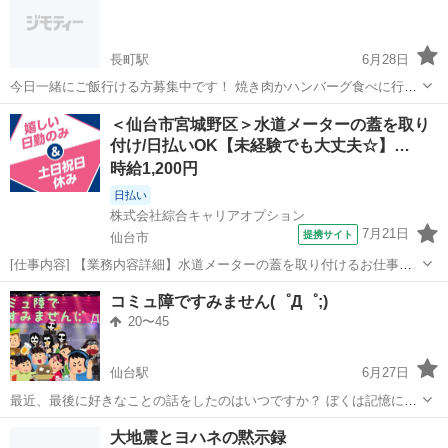
合わせ...
長町駅
6月28日
今日一緒にご飯行ける方募集中です！ 焼き肉かハンバーグ食べに行き
たいです😌 迎えにこれる方でお願いします。
宮城
仙台市
長町駅
その他
ご飯
＜仙台市宮城野区＞水道メーターの蓋を取り
付け/日払いOK【未経験でも大丈夫☆】…
時給1,200円
日払い
株式会社綜合キャリアオプション
7月21日
提携サイト
仙台市
[仕事内容] 【業務内容詳細】水道メーターの蓋を取り付けるお仕事メ
ーターの最終組み立てをお任せします。 プラスチックの蓋を取り付け
宮城
仙台市
工場
コミュ障ですみません(゜Д゜;)
る作業機械で日付を印字する作業その他出荷前の梱包、 チェック作業
20〜45
等【取扱製品情報】水道メーター...
仙台駅
6月27日
最近、最後に好きなことの話をしたのはいつですか？ ぼくは記憶にあ
りません。｢レジ袋いりません｣しかプライベートで話してません。不
宮城
仙台市
仙台駅
その他
コミュ障
大地震とヨハネの黙示録
思議ですね。 『コミュ障ですみません(゜Д゜;)』では、友達少ない人