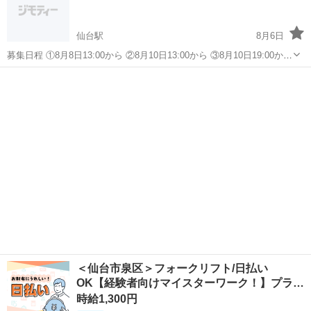
仙台駅
8月6日
募集日程 ①8月8日13:00から ②8月10日13:00から ③8月10日19:00から
仙台駅周辺の雀荘 はじめまして！ 麻雀の社会人サークルです！ 仙台
宮城
仙台市
仙台駅
その他
雀荘
駅周辺で麻雀しませんか？ 休日でも仕事終わりでも 一緒に楽し...
＜仙台市泉区＞フォークリフト/日払い
OK【経験者向けマイスターワーク！】プラ
イ…
時給1,300円