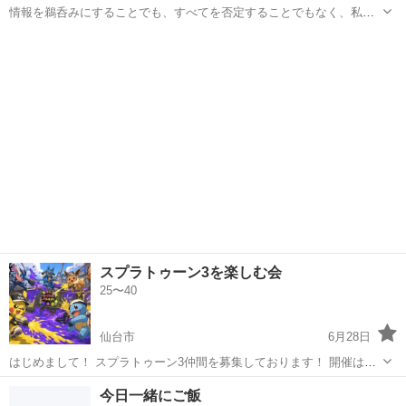
情報を鵜呑みにすることでも、すべてを否定することでもなく、私た
ちに求められるのは「見極める力」を持つこと。 誰かの言葉ではな
宮城
仙台市
その他
ネット
く、自分の頭で考え、複数の視点から物事を見ること。それが、混乱
の中でも流されないための土台になりま...
スプラトゥーン3を楽しむ会
25〜40
仙台市
6月28日
はじめまして！ スプラトゥーン3仲間を募集しております！ 開催は不
定期開催となります！ LINE通話又はディスコードとゆうアプリをつな
宮城
仙台市
その他
スプラトゥーン
今日一緒にご飯
いでやろうと思いますのでよろしくお願い致します🙇 詳しくはお問い