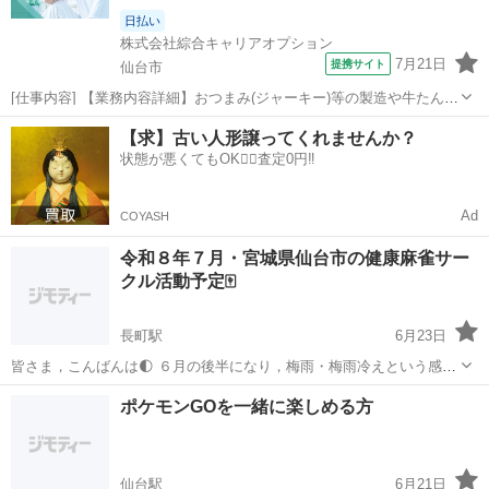
日払い
株式会社綜合キャリアオプション
7月21日
提携サイト
仙台市
[仕事内容] 【業務内容詳細】おつまみ(ジャーキー)等の製造や牛たんの
加工のお仕事紹介予定派遣のお仕事です。 ・ミンチの機会へお肉を投
宮城
仙台市
工場
【求】古い人形譲ってくれませんか？
入・乾燥機に製品を並べる・切断機に食品をセット・梱包機械で梱
状態が悪くてもOK🙆‍♀️査定0円‼️
包・包丁でのトリミング等正社員...
Ad
COYASH
令和８年７月・宮城県仙台市の健康麻雀サー
クル活動予定🀄️
長町駅
6月23日
皆さま，こんばんは🌓 ６月の後半になり，梅雨・梅雨冷えという感じ
に一気になりました🀄️ 体調を崩す人もいるようです🀄️ ご自愛のうえ，
宮城
仙台市
長町駅
その他
サークル活動
ポケモンGOを一緒に楽しめる方
健やかにお過ごしください🀄️ 令和８年７月・宮城県仙台市の健康麻雀
サークル...
仙台駅
6月21日