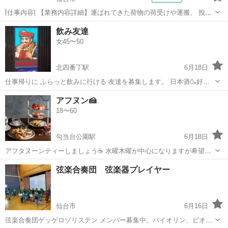
[仕事内容] 【業務内容詳細】運ばれてきた荷物の荷受けや運搬、 投入
作業！ 運ばれてきた荷物の開梱、 ピットへの投入作業・カウンターフ
宮城
仙台市
工場
飲み友達
ォークリフトでの運搬※トラックの荷物の重さを量る業務トラックの
女45〜50
誘導や数字の記録等も1部ござ...
北四番丁駅
6月18日
仕事帰りに ふらっと飲みに行ける 友達を募集します。 日本酒🍶好き
な方、 歓迎です。
宮城
仙台市
北四番丁駅
その他
アフヌン🍰
18〜60
勾当台公園駅
6月18日
アフタヌーンティーしましょう☕ 水曜木曜が中心になりますが希望の
日に合わせます 3〜4人で集まればオフ会しましょう🍰 LINEでオプチ
宮城
仙台市
勾当台公園駅
その他
アフタヌーンティー
弦楽合奏団 弦楽器プレイヤー
ャ🧁作りました✨ ・三越 イタガキフルーツパーラー ・ロイヤルパー
クホテル ・フル...
仙台市
6月16日
弦楽合奏団ゲッゲロゾリステン メンバー募集中。バイオリン、ビオ