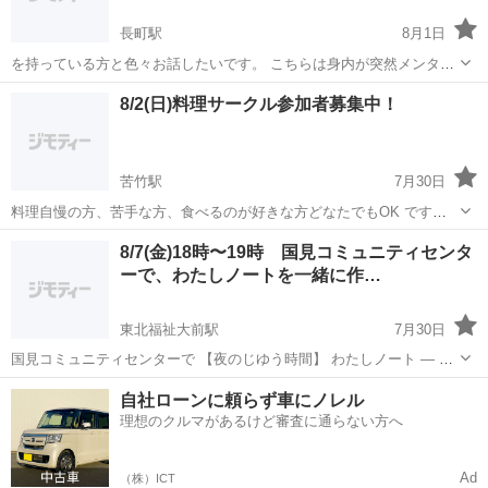
長町駅
8月1日
を持っている方と色々お話したいです。 こちらは身内が突然メンタル
になり色々悩んでるのでお互いに相談出来るからいましたら宜しくお
宮城
仙台市
長町駅
その他
8/2(日)料理サークル参加者募集中！
願いします。出来れば通話でお願いします メンタルお持ちの方だと特
にありがたいです
苦竹駅
7月30日
料理自慢の方、苦手な方、食べるのが好きな方どなたでもOK です。
みんなで作って、食べて楽しむのが目的です。 8/2(日)11:00～14:00宮
宮城
仙台市
苦竹駅
その他
8/7(金)18時〜19時 国見コミュニティセンタ
城野区 参加費 1500円(小学生以下は無料) 8/1(土)までの募集にな...
ーで、わたしノートを一緒に作…
東北福祉大前駅
7月30日
国見コミュニティセンターで 【夜のじゆう時間】 わたしノート ― 今
のわたしを未来につなぐ― 毎月ひとつ書いて話して 1年後には、また
宮城
仙台市
東北福祉大前駅
その他
自社ローンに頼らず車にノレル
ちがう感じ方の自分を発見💡 ✨ 第1回のテーマ 「わたしの好...
理想のクルマがあるけど審査に通らない方へ
Ad
（株）ICT