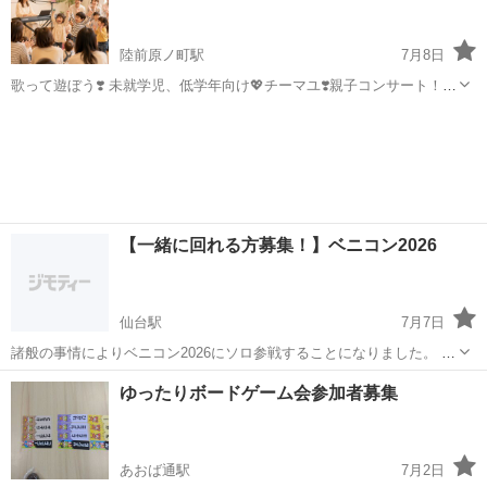
滑にとれる方に...
陸前原ノ町駅
7月8日
歌って遊ぼう❣️ 未就学児、低学年向け💖チーマユ❣️親子コンサート！
🍀場所 幸町南コミュニティセンター 和室1.2 🍀日時 7月28日〔火) 🍀
宮城
仙台市
陸前原ノ町駅
その他
時間 14時〜 🍀内容 ○イントロクイズ ○手遊び、リズム遊びな...
【一緒に回れる方募集！】ベニコン2026
仙台駅
7月7日
諸般の事情によりベニコン2026にソロ参戦することになりました。 さ
すがに1人で参加するのは無理そうかなと思い、一緒に回ってくださる
宮城
仙台市
仙台駅
その他
ゆったりボードゲーム会参加者募集
方募集中です！ ・ソロ参加で仲間がほしい ・パーティーにヒーラー役
を加えたい こんな方...
あおば通駅
7月2日