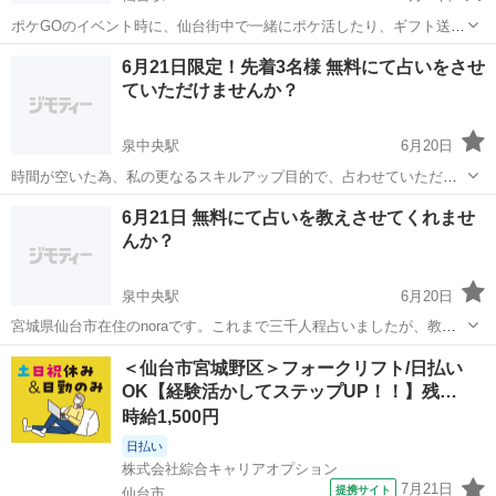
ポケGOのイベント時に、仙台街中で一緒にポケ活したり、ギフト送っ
たり、ポケモン交換できる方いませんか？ リリースから続けており、
宮城
仙台市
仙台駅
その他
ポケ
6月21日限定！先着3名様 無料にて占いをさせ
県外遠征もしているので、色々交換できると思います。顔合わせなし
ていただけませんか？
でも、時間合わせて遠隔で交換でも...
泉中央駅
6月20日
時間が空いた為、私の更なるスキルアップ目的で、占わせていただき
ます。 時 間：13：30～18：00 場 所：地下鉄泉中央駅付近 費 用：
宮城
仙台市
泉中央駅
その他
無料
6月21日 無料にて占いを教えさせてくれませ
飲食代実費 科 目：手相・タロット占い(お一方当たり1〜2時間程度)
んか？
そ...
泉中央駅
6月20日
宮城県仙台市在住のnoraです。これまで三千人程占いましたが、教え
ることに力を入れたいと思っております。初心者～プロの方まで対応
宮城
仙台市
泉中央駅
その他
無料
＜仙台市宮城野区＞フォークリフト/日払い
できます。 「好き」が増えれば..人間関係が広がる..自由を得るきっか
OK【経験活かしてステップUP！！】残…
けになる..占いが「...
時給1,500円
日払い
株式会社綜合キャリアオプション
7月21日
提携サイト
仙台市