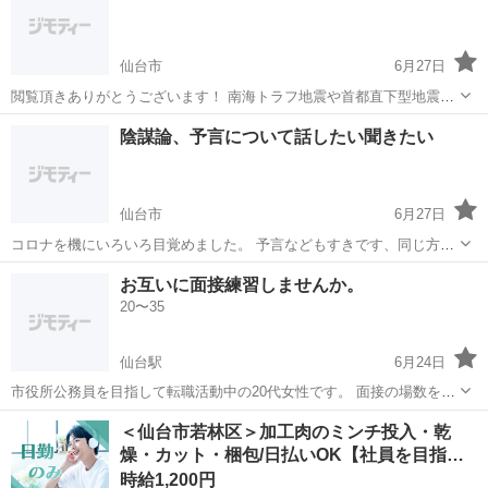
が月１で集まって金曜か土曜...
仙台市
6月27日
閲覧頂きありがとうございます！ 南海トラフ地震や首都直下型地震は
いつ起こるのでしょうか。 年々発生確率が高まっているようです。 ヨ
宮城
仙台市
その他
陰謀論、予言について話したい聞きたい
ハネの黙示録という預言にも終末の前兆として大きな地震があると記
されています。 ...
仙台市
6月27日
コロナを機にいろいろ目覚めました。 予言などもすきです、同じ方ぜ
ひ話しましょう。 ZOOMでお話できると嬉しいです。
宮城
仙台市
その他
陰謀論
お互いに面接練習しませんか。
20〜35
仙台駅
6月24日
市役所公務員を目指して転職活動中の20代女性です。 面接の場数を踏
みたいので、お互いに模擬面接できる方を探しています。 純粋に面接
宮城
仙台市
仙台駅
その他
＜仙台市若林区＞加工肉のミンチ投入・乾
練習したいので、出会いやお友達の募集ではありません。 互いにエン
燥・カット・梱包/日払いOK【社員を目指…
トリーシートを元に質問をして...
時給1,200円