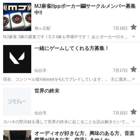
動、 運搬作業です。 トラックへの積み込み作業もあります。 滑車が
宮城
仙台市
工場
MJ麻雀🀄ppポーカー🎰サークルメンバー募集
ついているので、 加工されたお肉を押します。 また高圧洗浄機、 清
中‼️
掃作業もあります。 【取扱...
旭ヶ丘駅
7月18日
MJ麻雀 3麻の募集です！0.3 4麻も準備中です！ あとポーカーのオン
ラインも募集中😁 是非是非参加お願い致します🙇‍♀️✨️
宮城
仙台市
旭ヶ丘駅
その他
ポーカー
一緒にゲームしてくれる方募集！
仙台市
7月17日
現在、コンソール版Valorantを4人でプレイしています。。 主に週末の
夜や休日前の夜に活動しています。 共に楽しく遊べる方を募集してい
宮城
仙台市
その他
ガチ勢
世界の終末
ます。 エンジョイ勢なのでガチ勢の方は合わないと思います。 上手い
下手は問...
仙台市
7月16日
ヨハネの黙示録を通して世界の終末に起こることを読み解きたいで
す。 ZOOMにてよろしくお願いします。 宗教勧誘や金銭的要求はござ
宮城
仙台市
その他
世界
オーディオが好きな方、興味のある方、音楽
いません。
鑑賞が好きな方、交流しませんか。