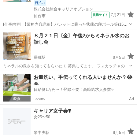
日払い
株式会社綜合キャリアオプション
7月21日
提携サイト
仙台市
[仕事内容] 【業務内容詳細】パレットに乗った状態の段ボール等(15～
20キロ)をパレットごとすくい上げて運搬するお仕事。 【取扱い製品情
宮城
仙台市
工場
８月２１日〔金〕午後2からミネラル水のお
報】お菓子や洗剤などのフィルム包装紙 。＋お仕事探しはコンシェル
話し会
スタッフにおまかせ＋...
長町駅
8月5日
ミネラルの良さを知ってもらいたく 募集してます。 フォカッチャのプ
レゼントありです。 IKEA仙台店2階スウェーデンレストランにて開催
宮城
仙台市
長町駅
その他
スウェーデン
お皿洗い、手伝ってくれる人いませんか？😭
します。 メッセージお待ちしてます。 参加費1000円➕ワンオーダーに
🙏
てお願いします。 ...
日給例1万円〜 / 登録不要！高時給求人多数✨
Ad
Lacotto
キャリア女子会❣️
女25〜50
泉中央駅
8月5日