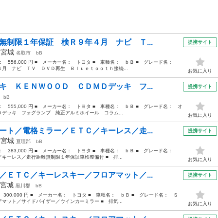
無制限１年保証 検Ｒ９年４月 ナビ Ｔ...
提携サイト
年
宮城
名取市
bB
格： 556,000 円 ■ メーカー名： トヨタ ■ 車種名： ｂＢ ■ グレード名：
月 ナビ ＴＶ ＤＶＤ再生 Ｂｌｕｅｔｏｏｔｈ接続...
お気に入り
キ ＫＥＮＷＯＯＤ ＣＤＭＤデッキ フ...
提携サイト
bB
格： 555,000 円 ■ メーカー名： トヨタ ■ 車種名： ｂＢ ■ グレード名： オ
デッキ フォグランプ 純正アルミホイール コラム...
お気に入り
ート／電格ミラー／ＥＴＣ／キーレス／走...
提携サイト
年
宮城
亘理郡
bB
格： 383,000 円 ■ メーカー名： トヨタ ■ 車種名： ｂＢ ■ グレード名：
キーレス／走行距離無制限１年保証車検整備付 ■ 排...
お気に入り
／ＥＴＣ／キーレスキー／フロアマット／...
提携サイト
宮城
黒川郡
bB
： 300,000 円 ■ メーカー名： トヨタ ■ 車種名： ｂＢ ■ グレード名： Ｓ
マット／サイドバイザー／ウインカーミラー ■ 排気...
お気に入り