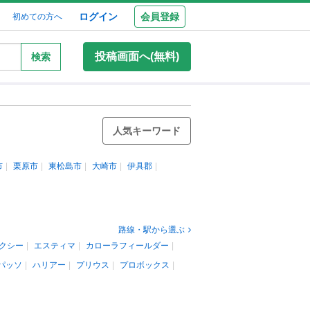
ログイン
会員登録
初めての方へ
投稿画面へ(無料)
検索
人気キーワード
市
栗原市
東松島市
大崎市
伊具郡
路線・駅から選ぶ
クシー
エスティマ
カローラフィールダー
パッソ
ハリアー
プリウス
プロボックス