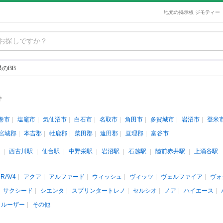
地元の掲示板 ジモティー
のBB
件
巻市
塩竈市
気仙沼市
白石市
名取市
角田市
多賀城市
岩沼市
登米
宮城郡
本吉郡
牡鹿郡
柴田郡
遠田郡
亘理郡
富谷市
西古川駅
仙台駅
中野栄駅
岩沼駅
石越駅
陸前赤井駅
上涌谷駅
RAV4
アクア
アルファード
ウィッシュ
ヴィッツ
ヴェルファイア
ヴォ
サクシード
シエンタ
スプリンタートレノ
セルシオ
ノア
ハイエース
クルーザー
その他