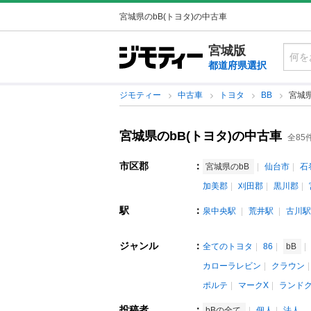
宮城県のbB(トヨタ)の中古車
宮城版
都道府県選択
ジモティー
中古車
トヨタ
BB
宮城県
宮城県のbB(トヨタ)の中古車
全85
市区郡
：
宮城県のbB
仙台市
石
加美郡
刈田郡
黒川郡
駅
：
泉中央駅
荒井駅
古川駅
ジャンル
：
全てのトヨタ
86
bB
カローラレビン
クラウン
ポルテ
マークX
ランド
投稿者
：
bBの全て
個人
法人