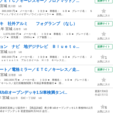
／ＥＴＣ／キーレスキー／フロアマット／...
提携サイト
宮城
黒川郡
bB
： 300,000 円 ■ メーカー名： トヨタ ■ 車種名： ｂＢ ■ グレード名： Ｓ
マット／サイドバイザー／ウインカーミラー ■ 排気...
お気に入り
ッキ 社外アルミ フォグランプ （なし）
提携サイト
01年
宮城
石巻市
bB
： 1,070,000 円 ■ メーカー名： トヨタ ■ 車種名： ｂＢ ■ グレード名：
■ 排気量： 1500cc ■ ドア枚数：...
お気に入り
ョン ナビ 地デジテレビ Ｂｌｕｅｔｏ...
提携サイト
年
宮城
仙台市
bB
： 690,000 円 ■ メーカー名： トヨタ ■ 車種名： ｂＢ ■ グレード名： Ｚ
1
ｕｅｔｏｏｔｈ アルミホイール ＨＩＤ キーレスエ...
お気に入り
ート／電格ミラー／ＥＴＣ／キーレス／走...
提携サイト
年
宮城
亘理郡
bB
格： 383,000 円 ■ メーカー名： トヨタ ■ 車種名： ｂＢ ■ グレード名：
キーレス／走行距離無制限１年保証車検整備付 ■ 排...
お気に入り
更新7月9日
Bオープンデッキ1.5/車検満タン/...
作成7月7日
1年
宮城
仙台市
長町一丁目駅
bB
6
林区若林より販売中！ 【商品詳細】 希少車 bBオープンデッキ1.5 車検R8/12月
Bオープンデッキ 初度登録年月/H13 走行...
お気に入り