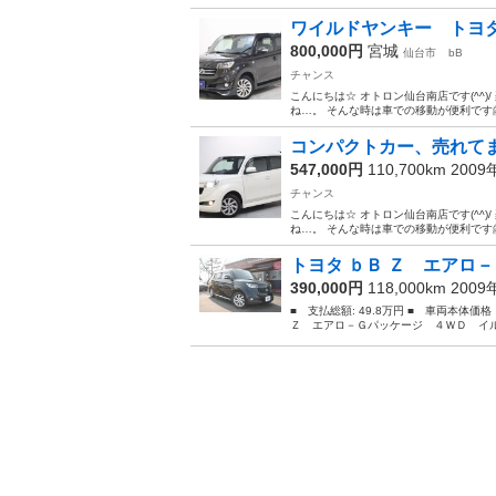
ワイルドヤンキー トヨ
800,000円
宮城
仙台市
bB
チャンス
こんにちは☆ オトロン仙台南店です(^^
ね…。 そんな時は車での移動が便利です🤗
コンパクトカー、売れてま
547,000円
110,700km 200
チャンス
こんにちは☆ オトロン仙台南店です(^^
ね…。 そんな時は車での移動が便利です🤗
トヨタ ｂＢ Ｚ エアロ－
390,000円
118,000km 200
■ 支払総額: 49.8万円 ■ 車両本体価
Ｚ エアロ－Ｇパッケージ ４ＷＤ イル