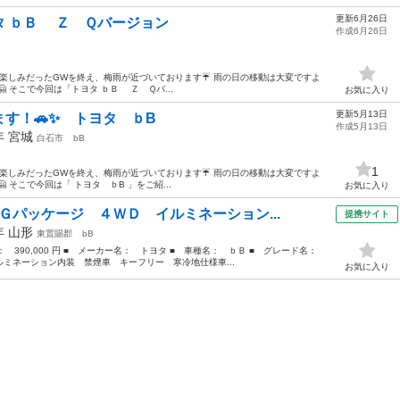
更新6月26日
タ ｂＢ Ｚ Ｑバージョン
作成6月26日
)/ 楽しみだったGWを終え、梅雨が近づいております☔ 雨の日の移動は大変ですよ
 そこで今回は「トヨタ ｂＢ Ｚ Ｑバ...
お気に入り
更新5月13日
す！🚗✨ トヨタ ｂB
作成5月13日
9年
宮城
白石市
bB
1
)/ 楽しみだったGWを終え、梅雨が近づいております☔ 雨の日の移動は大変ですよ
 そこで今回は「 トヨタ ｂB 」をご紹...
お気に入り
Ｇパッケージ ４ＷＤ イルミネーション...
提携サイト
9年
山形
東置賜郡
bB
格： 390,000 円 ■ メーカー名： トヨタ ■ 車種名： ｂＢ ■ グレード名：
ミネーション内装 禁煙車 キーフリー 寒冷地仕様車...
お気に入り