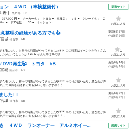
ジョン ４ＷＤ （車検整備付）
提携サイト
7年
岩手
九戸郡
bB
： 377,000 円 ■ メーカー名： トヨタ ■ 車種名： ｂＢ ■ グレード名： Ｚ
cc ■ ドア枚数： 5D ■ ミッション：...
お気に入り
更新8月27日
意整理の経験がある方でも👍
作成8月26日
年
宮城
仙台市
bB
1
)/ 8月になり、お祭りの時期がやってきました🎇🎇 この時期はイベントがたくさん
ゃないでしょうか？👪🍀 そんな時は車の移...
お気に入り
更新6月24日
ラ / DVD再生🥰 トヨタ bB
作成6月24日
宮城
仙台市
bB
^)/ 6月になり、梅雨の時期がやってきました🐸☔☔ 雨の日が続いたり、急な雨が降
圧で体調を崩される方も多いと思います😱💧💧 ...
お気に入り
更新6月22日
した🏳‍🌈
作成6月22日
年
宮城
仙台市
bB
^)/ 6月になり、梅雨の時期がやってきました🐸☔☔ 雨の日が続いたり、急な雨が降
圧で体調を崩される方も多いと思います😱💧💧 ...
お気に入り
き ４ＷＤ ワンオーナー アルミホイー...
提携サイト