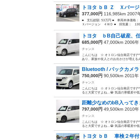
トヨタ ｂＢ Ｚ Ｘバー
377,000円
116,985km 200
■ 支払総額: 53万円 ■ 車両本体価格
Ｘバージョン ４ＷＤ ■ 排気量： 1300
トヨタ ｂB自己破産、任
685,000円
47,000km 2006
チャンス
こんにちは ☆ オトロン仙台南店です(^^
あり、家族や友人とのお出かけが増えるんじ
Bluetooth / バックカメ
750,000円
90,500km 2011年
チャンス
こんにちは ☆ オトロン仙台南店です(^
ると大変ですよね…😭 気温の寒暖差や低気
距離少なめのbB入ってきま
797,000円
49,500km 2010
チャンス
こんにちは ☆ オトロン仙台南店です(^
ると大変ですよね…😭 気温の寒暖差や低気
トヨタ ｂＢ 車検２年付