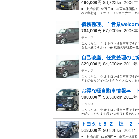
460,000円
98,223km 2006
■ 支払総額: 58万円 ■ 車両本体価格
検２年付き ４ＷＤ ワンオーナー アル
債務整理、自営業welcome
764,000円
67,000km 2006
チャンス
こんにちは ☆ オトロン仙台南店です(^
ると大変ですよね…😭 気温の寒暖差や低気
自己破産、任意整理のご経
829,000円
84,500km 2011年
チャンス
こんにちは ☆ オトロン仙台南店です(^^
どもの日などイベントがたくさんあります
お得な軽自動車情報🚗 
900,000円
53,500km 2011年
チャンス
こんにちは ☆ オトロン仙台南店です(^
が続いております🥶 ひな祭りも終わりこ
トヨタ ｂＢ Ｚ 煌 Ｚ 
518,000円
90,828km 2014
■ 支払総額: 62.8万円 ■ 車両本体価