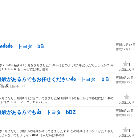
更新12月16日
e👍👍 トヨタ bB
作成12月16日
1
)/ 2024年も残り1ヶ月をきりました✨ 今年はどのような1年だったでしょうか？ 年
‍👦‍👦🍀 お出かけには車が便利...
お気に入り
更新9月22日
験がある方でもお任せください👍 トヨタ ｂB
作成9月22日
宮城
仙台市
bB
)/ 9月になり、肌寒い日が近づいてきました😱 肌寒い日のお出かけや移動には、車の
 トヨタ ｂＢ Ｚ エアロＧパッケー...
お気に入り
更新8月29日
験がある方でも👍 トヨタ bBZ
作成8月29日
1
)/ 8月になり、お祭りの時期がやってきました🎇🎇 この時期はイベントがたくさん
ゃないでしょうか？👪🍀 そんな時は車の移...
お気に入り