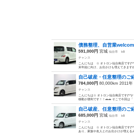
債務整理、自営業welcom
591,000円
宮城
仙台市
bB
チャンス
こんにちは ☆ オトロン仙台南店です(^^
末年始に向け、お出かけも増えてきますね👨‍👩
自己破産・任意整理のご経
784,000円
80,000km 2011年
チャンス
こんにちは☆ オトロン仙台南店です(^^
移動が便利です！！🚗🚗 そこで今回は「
自己破産、任意整理のご経
685,000円
宮城
仙台市
bB
チャンス
こんにちは ☆ オトロン仙台南店です(^^
あり、家族や友人とのお出かけが増えるんじ