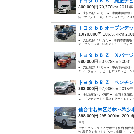
トヨタ ｂＢ Ｓ 純正ナビ
300,000円
70,770km 2011年
■ 支払総額: 40万円 ■ 車両本体価格
純正ナビ／ＥＴＣ／キーレスキー／フロア
トヨタ ｂＢ オープンデ
1,070,000円
106,574km 20
■ 支払総額: 115万円 ■ 車両本体価格
オープンデッキ 社外アルミ フォグランプ 
トヨタ ｂＢ Ｚ Ｘバージ
690,000円
53,029km 2003
■ 支払総額: 84万円 ■ 車両本体価格
Ｘバージョン ナビ 地デジテレビ Ｂｌ
トヨタ ｂＢ Ｚ ベンチシ
383,000円
97,066km 2015
■ 支払総額: 47.7万円 ■ 車両本体価
Ｚ ベンチシート／電格ミラー／ＥＴＣ／
仙台市若林区若林～希少車/b
398,000円
295,000km 200
車両
リサイクルショップ サポート仙台 仙台市若
迄 調子良く走ります ベース車両 トヨタ b