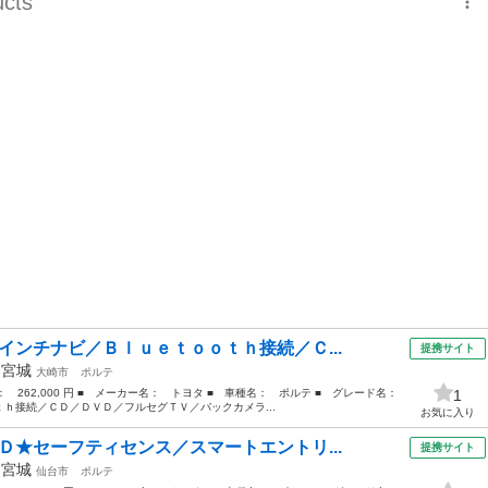
インチナビ／Ｂｌｕｅｔｏｏｔｈ接続／Ｃ...
提携サイト
年
宮城
大崎市
ポルテ
格： 262,000 円 ■ メーカー名： トヨタ ■ 車種名： ポルテ ■ グレード名：
1
ｈ接続／ＣＤ／ＤＶＤ／フルセグＴＶ／バックカメラ...
お気に入り
Ｄ★セーフティセンス／スマートエントリ...
提携サイト
年
宮城
仙台市
ポルテ