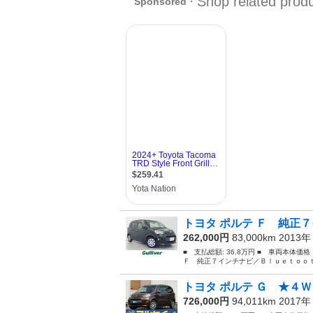
トヨタ ポルテ Ｆ 純正７
262,000円
83,000km 2013
■ 支払総額: 36.8万円 ■ 車両本体価
Ｆ 純正７インチナビ／Ｂｌｕｅｔｏｏｔ
トヨタ ポルテ Ｇ ★４Ｗ
726,000円
94,011km 2017