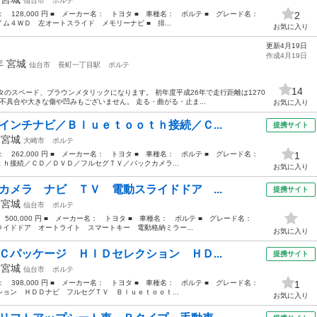
仙台市
ポルテ
格： 128,000 円 ■ メーカー名： トヨタ ■ 車種名： ポルテ ■ グレード名：
2
ム４ＷＤ 左オートスライド メモリーナビ ■ 排...
お気に入り
更新4月19日
作成4月19日
4年
宮城
仙台市
長町一丁目駅
ポルテ
14
トヨタのスペード、ブラウンメタリックになります。 初年度平成26年で走行距離は1270
不具合や大きな傷や凹みもございません。 走る・曲がる・止ま...
お気に入り
インチナビ／Ｂｌｕｅｔｏｏｔｈ接続／Ｃ...
提携サイト
年
宮城
大崎市
ポルテ
格： 262,000 円 ■ メーカー名： トヨタ ■ 車種名： ポルテ ■ グレード名：
1
ｈ接続／ＣＤ／ＤＶＤ／フルセグＴＶ／バックカメラ...
お気に入り
カメラ ナビ ＴＶ 電動スライドドア ...
提携サイト
年
宮城
仙台市
ポルテ
： 500,000 円 ■ メーカー名： トヨタ ■ 車種名： ポルテ ■ グレード名：
イドドア オートライト スマートキー 電動格納ミラー...
お気に入り
Ｃパッケージ ＨＩＤセレクション ＨＤ...
提携サイト
年
宮城
仙台市
ポルテ
格： 398,000 円 ■ メーカー名： トヨタ ■ 車種名： ポルテ ■ グレード名：
1
ョン ＨＤＤナビ フルセグＴＶ Ｂｌｕｅｔｏｏｔ...
お気に入り