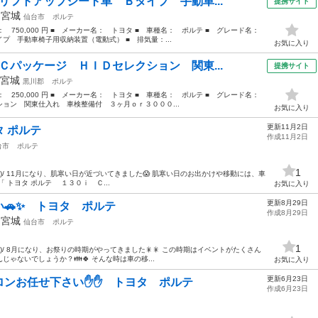
リフトアップシート車 Ｂタイプ 手動車...
提携サイト
年
宮城
仙台市
ポルテ
格： 750,000 円 ■ メーカー名： トヨタ ■ 車種名： ポルテ ■ グレード名：
プ 手動車椅子用収納装置（電動式） ■ 排気量：...
お気に入り
Ｃパッケージ ＨＩＤセレクション 関東...
提携サイト
宮城
黒川郡
ポルテ
格： 250,000 円 ■ メーカー名： トヨタ ■ 車種名： ポルテ ■ グレード名：
ョン 関東仕入れ 車検整備付 ３ヶ月ｏｒ３０００...
お気に入り
更新11月2日
 ポルテ
作成11月2日
台市
ポルテ
1
^)/ 11月になり、肌寒い日が近づいてきました😱 肌寒い日のお出かけや移動には、車
「 トヨタ ポルテ １３０ｉ Ｃ...
お気に入り
更新8月29日
🚗✨ トヨタ ポルテ
作成8月29日
年
宮城
仙台市
ポルテ
1
)/ 8月になり、お祭りの時期がやってきました🎇🎇 この時期はイベントがたくさん
ゃないでしょうか？👪🍀 そんな時は車の移...
お気に入り
更新6月23日
ロンお任せ下さい✋✋ トヨタ ポルテ
作成6月23日