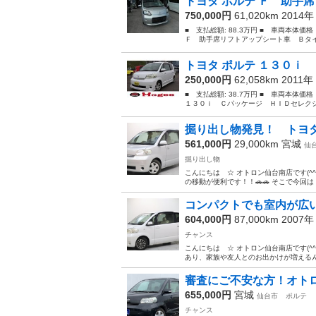
トヨタ ポルテ Ｆ 助手席
750,000円
61,020km 2014
■ 支払総額: 88.3万円 ■ 車両本体価
Ｆ 助手席リフトアップシート車 Ｂタイ
トヨタ ポルテ １３０ｉ 
250,000円
62,058km 2011年
■ 支払総額: 38.7万円 ■ 車両本体価
１３０ｉ Ｃパッケージ ＨＩＤセレクシ
掘り出し物発見！ トヨタ
561,000円
29,000km
宮城
仙
掘り出し物
こんにちは ☆ オトロン仙台南店です(^
の移動が便利です！！🚗🚗 そこで今回は
コンパクトでも室内が広い
604,000円
87,000km 2007
チャンス
こんにちは ☆ オトロン仙台南店です(^^
あり、家族や友人とのお出かけが増えるんじ
審査にご不安な方！オト
655,000円
宮城
仙台市
ポルテ
チャンス