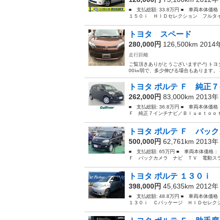
■ 支払総額: 33.8万円 ■ 車両本体価
１５０ｉ ＨＩＤセレクション フルタイ
トヨタ スペード
280,000円
126,500km 201
走行距離
ご覧頂きありがとうございます(^-^) 
00㎞弱で、多少伸びる場合もあります。 
トヨタ ポルテ Ｆ 純正７
262,000円
83,000km 2013
■ 支払総額: 36.8万円 ■ 車両本体価
Ｆ 純正７インチナビ／Ｂｌｕｅｔｏｏｔ
トヨタ ポルテ Ｆ バック
500,000円
62,761km 2013
■ 支払総額: 65万円 ■ 車両本体価格
Ｆ バックカメラ ナビ ＴＶ 電動スラ
トヨタ ポルテ １３０ｉ 
398,000円
45,635km 2012
■ 支払総額: 48.8万円 ■ 車両本体価
１３０ｉ Ｃパッケージ ＨＩＤセレクシ