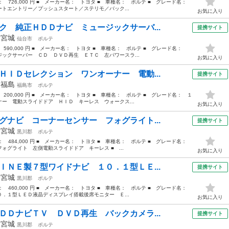
格： 726,000 円 ■ メーカー名： トヨタ ■ 車種名： ポルテ ■ グレード名：
トエントリー／プッシュスタート／ステリモ／バック...
お気に入り
ク 純正ＨＤＤナビ ミュージックサーバ...
提携サイト
年
宮城
仙台市
ポルテ
： 590,000 円 ■ メーカー名： トヨタ ■ 車種名： ポルテ ■ グレード名：
ックサーバー ＣＤ ＤＶＤ再生 ＥＴＣ 左パワースラ...
お気に入り
ＨＩＤセレクション ワンオーナー 電動...
提携サイト
年
福島
福島市
ポルテ
 200,000 円 ■ メーカー名： トヨタ ■ 車種名： ポルテ ■ グレード名： １
ー 電動スライドドア ＨＩＤ キーレス ウォークス...
お気に入り
グナビ コーナーセンサー フォグライト...
提携サイト
年
宮城
黒川郡
ポルテ
格： 484,000 円 ■ メーカー名： トヨタ ■ 車種名： ポルテ ■ グレード名：
ォグライト 左側電動スライドドア キーレス ■ ...
お気に入り
ＩＮＥ製７型ワイドナビ １０．１型ＬＥ...
提携サイト
年
宮城
黒川郡
ポルテ
格： 460,000 円 ■ メーカー名： トヨタ ■ 車種名： ポルテ ■ グレード名：
．１型ＬＥＤ液晶ディスプレイ搭載後席モニター Ｅ...
お気に入り
ＤＤナビＴＶ ＤＶＤ再生 バックカメラ...
提携サイト
年
宮城
黒川郡
ポルテ