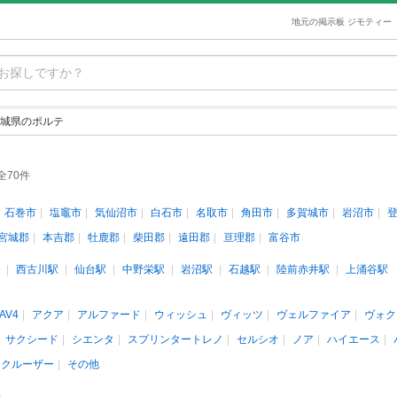
地元の掲示板 ジモティー
城県のポルテ
全70件
石巻市
塩竈市
気仙沼市
白石市
名取市
角田市
多賀城市
岩沼市
宮城郡
本吉郡
牡鹿郡
柴田郡
遠田郡
亘理郡
富谷市
西古川駅
仙台駅
中野栄駅
岩沼駅
石越駅
陸前赤井駅
上涌谷駅
AV4
アクア
アルファード
ウィッシュ
ヴィッツ
ヴェルファイア
ヴォク
サクシード
シエンタ
スプリンタートレノ
セルシオ
ノア
ハイエース
ドクルーザー
その他
人