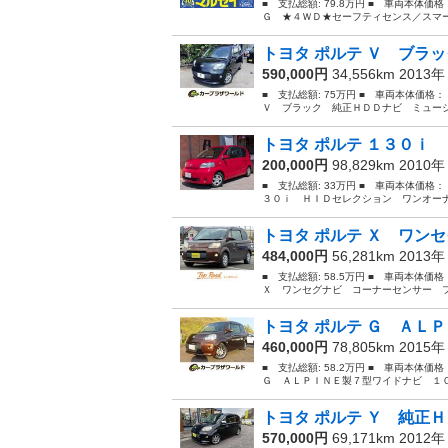
■ 支払総額: 79.8万円 ■ 車両本体価
Ｇ ★４ＷＤ★セーフティセンス／スマー
トヨタ ポルテ Ｖ ブラッ
590,000円
34,556km 2013
■ 支払総額: 75万円 ■ 車両本体価格
Ｖ ブラック 純正ＨＤＤナビ ミュージ
トヨタ ポルテ １３０ｉ 
200,000円
98,829km 2010
■ 支払総額: 33万円 ■ 車両本体価格：
３０ｉ ＨＩＤセレクション ワンオーナ
トヨタ ポルテ Ｘ ワンセ
484,000円
56,281km 2013
■ 支払総額: 58.5万円 ■ 車両本体価
Ｘ ワンセグナビ コーナーセンサー フ
トヨタ ポルテ Ｇ ＡＬＰ
460,000円
78,805km 2015
■ 支払総額: 58.2万円 ■ 車両本体価
Ｇ ＡＬＰＩＮＥ製７型ワイドナビ １０
トヨタ ポルテ Ｙ 純正Ｈ
570,000円
69,171km 2012