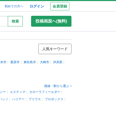
ログイン
会員登録
初めての方へ
投稿画面へ(無料)
検索
人気キーワード
登米市
栗原市
東松島市
大崎市
伊具郡
路線・駅から選ぶ
シー
エスティマ
カローラフィールダー
パッソ
ハリアー
プリウス
プロボックス