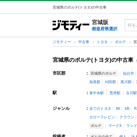
宮城県のポルテ(トヨタ)の中古車
宮城版
都道府県選択
ジモティー
中古車
トヨタ
ポルテ
宮
宮城県のポルテ(トヨタ)の中古車
市区郡
：
宮城県のポルテ
仙台市
加美郡
刈田郡
黒川郡
駅
：
泉中央駅
荒井駅
古川駅
ジャンル
：
全てのトヨタ
86
bB
R
カローラレビン
クラウン
ポルテ
マークX
ラン
投稿者
：
ポルテの全て
個人
法