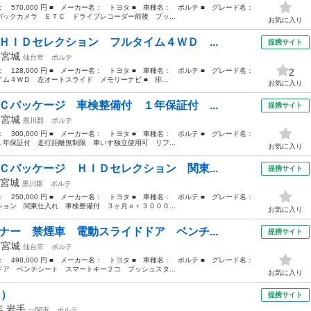
格： 570,000 円 ■ メーカー名： トヨタ ■ 車種名： ポルテ ■ グレード名：
ックカメラ ＥＴＣ ドライブレコーダー前後 プッ...
お気に入り
ＨＩＤセレクション フルタイム４ＷＤ ...
提携サイト
年
宮城
仙台市
ポルテ
格： 128,000 円 ■ メーカー名： トヨタ ■ 車種名： ポルテ ■ グレード名：
2
ム４ＷＤ 左オートスライド メモリーナビ ■ 排...
お気に入り
Ｃパッケージ 車検整備付 １年保証付 ...
提携サイト
年
宮城
黒川郡
ポルテ
格： 300,000 円 ■ メーカー名： トヨタ ■ 車種名： ポルテ ■ グレード名：
年保証付 走行距離無制限 車いす独立使用可 リフ...
お気に入り
Ｃパッケージ ＨＩＤセレクション 関東...
提携サイト
宮城
黒川郡
ポルテ
格： 250,000 円 ■ メーカー名： トヨタ ■ 車種名： ポルテ ■ グレード名：
ョン 関東仕入れ 車検整備付 ３ヶ月ｏｒ３０００...
お気に入り
ナー 禁煙車 電動スライドドア ベンチ...
提携サイト
年
宮城
仙台市
ポルテ
格： 498,000 円 ■ メーカー名： トヨタ ■ 車種名： ポルテ ■ グレード名：
ア ベンチシート スマートキー２コ プッシュスタ...
お気に入り
2）
提携サイト
2年
岩手
一関市
ポルテ