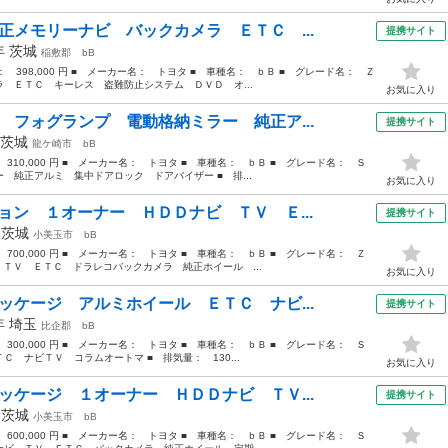
正メモリーナビ バックカメラ ＥＴＣ ...
提携サイト
3年
茨城
稲敷郡
bB
格： 398,000 円 ■ メーカー名： トヨタ ■ 車種名： ｂＢ ■ グレード名： Ｚ
 ＥＴＣ キーレス 盗難防止システム ＤＶＤ オ...
お気に入り
 フォグランプ 電動格納ミラー 純正ア...
提携サイト
茨城
龍ケ崎市
bB
： 310,000 円 ■ メーカー名： トヨタ ■ 車種名： ｂＢ ■ グレード名： Ｓ
 純正アルミ 集中ドアロック ドアバイザー ■ 排...
お気に入り
ョン １オーナー ＨＤＤナビ ＴＶ Ｅ...
提携サイト
年
茨城
小美玉市
bB
： 700,000 円 ■ メーカー名： トヨタ ■ 車種名： ｂＢ ■ グレード名： Ｚ
ＴＶ ＥＴＣ ドラレコバックカメラ 純正ホイール ...
お気に入り
ッケージ アルミホイール ＥＴＣ ナビ...
提携サイト
2年
埼玉
比企郡
bB
： 300,000 円 ■ メーカー名： トヨタ ■ 車種名： ｂＢ ■ グレード名： Ｓ
 ナビＴＶ コラムオートマ ■ 排気量： 130...
お気に入り
ッケージ １オーナー ＨＤＤナビ ＴＶ...
提携サイト
年
茨城
小美玉市
bB
： 600,000 円 ■ メーカー名： トヨタ ■ 車種名： ｂＢ ■ グレード名： Ｓ