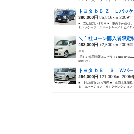
エアロパッケージ １オーナー ＨＤＤナ
トヨタ ｂＢ Ｚ Ｌパッケ
360,000円
85,816km 2009
■ 支払総額: 48万円 ■ 車両本体価格
Ｌパッケージ スマートキー／ナビ／ＴＶ／
＼自社ローン購入者限定特
483,000円
72,500km 2009
車両
↓詳しい車両情報はコチラ！↓ https://www.otoro
p/entry ...
トヨタ ｂＢ Ｓ Ｗバー
294,000円
121,000km 200
■ 支払総額: 34.9万円 ■ 車両本体
Ｓ Ｗバージョン ＨＩＤセレクション／