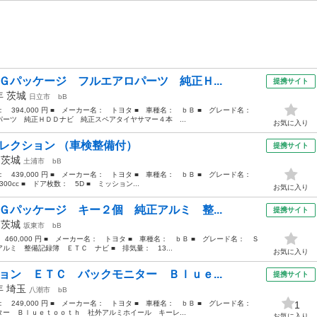
Ｇパッケージ フルエアロパーツ 純正Ｈ...
提携サイト
2年
茨城
日立市
bB
格： 394,000 円 ■ メーカー名： トヨタ ■ 車種名： ｂＢ ■ グレード名：
ーツ 純正ＨＤＤナビ 純正スペアタイヤサマー４本 ...
お気に入り
セレクション （車検整備付）
提携サイト
年
茨城
土浦市
bB
格： 439,000 円 ■ メーカー名： トヨタ ■ 車種名： ｂＢ ■ グレード名：
0cc ■ ドア枚数： 5D ■ ミッション...
お気に入り
Ｇパッケージ キー２個 純正アルミ 整...
提携サイト
年
茨城
坂東市
bB
： 460,000 円 ■ メーカー名： トヨタ ■ 車種名： ｂＢ ■ グレード名： Ｓ
ミ 整備記録簿 ＥＴＣ ナビ ■ 排気量： 13...
お気に入り
ョン ＥＴＣ バックモニター Ｂｌｕｅ...
提携サイト
6年
埼玉
八潮市
bB
格： 249,000 円 ■ メーカー名： トヨタ ■ 車種名： ｂＢ ■ グレード名：
1
ー Ｂｌｕｅｔｏｏｔｈ 社外アルミホイール キーレ...
お気に入り