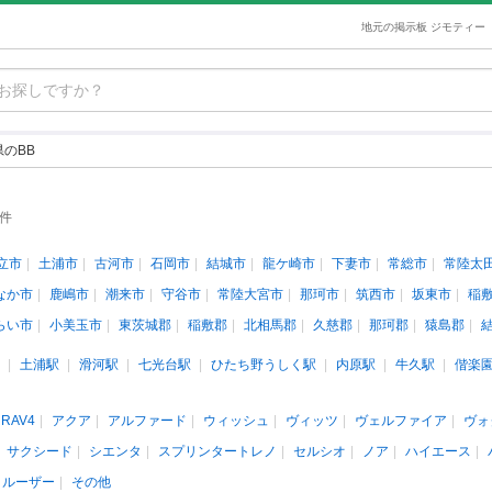
地元の掲示板 ジモティー
のBB
1件
立市
土浦市
古河市
石岡市
結城市
龍ケ崎市
下妻市
常総市
常陸太
なか市
鹿嶋市
潮来市
守谷市
常陸大宮市
那珂市
筑西市
坂東市
稲
らい市
小美玉市
東茨城郡
稲敷郡
北相馬郡
久慈郡
那珂郡
猿島郡
土浦駅
滑河駅
七光台駅
ひたち野うしく駅
内原駅
牛久駅
偕楽
RAV4
アクア
アルファード
ウィッシュ
ヴィッツ
ヴェルファイア
ヴォ
サクシード
シエンタ
スプリンタートレノ
セルシオ
ノア
ハイエース
クルーザー
その他