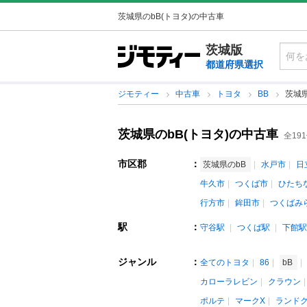
茨城県のbB(トヨタ)の中古車
茨城版
都道府県選択
ジモティー
中古車
トヨタ
BB
茨城県
茨城県のbB(トヨタ)の中古車
全19
市区郡
：
茨城県のbB
水戸市
日
牛久市
つくば市
ひたち
行方市
鉾田市
つくばみ
駅
：
守谷駅
つくば駅
下館駅
ジャンル
：
全てのトヨタ
86
bB
カローラレビン
クラウン
ポルテ
マークX
ランド