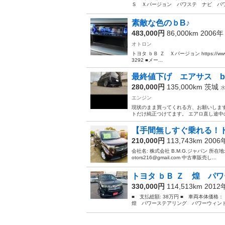
Ｓ Ｘバージョン パワステ ナビ パワ
素敵な色のｂB♪
483,000円
86,000km 2006
オトロン
トヨタ ｂＢ Ｚ Ｘバージョン https://www.ot
3292 ■メー...
最終値下げ エアサス b
280,000円
135,000km
茨城
エンジン
現状のまま買ってくれる方、お願いします
トだけ純正つけてます。 エアロ直し途中の
【手間無しすぐ乗れる！ト
210,000円
113,743km 200
会社名: 株式会社 B.M.G.ジャパン 所在地: 
otors216@gmail.com 中古車販売し...
トヨタ ｂＢ Ｚ 煌 パワ
330,000円
114,513km 201
■ 支払総額: 38万円 ■ 車両本体価格
煌 パワーステアリング パワーウィンド