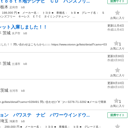
ｔｏｏｔｈ地デジナビ ＣＤ ハンズフリ...
提携サイト
年
栃木
足利市
bB
： 198,000 円 ■ メーカー名： トヨタ ■ 車種名： ｂＢ ■ グレード名： Ｓ
ンズフリー キーレス ＥＴＣ タイミングチェーン ...
お気に入り
更新11月4日
レット入庫しました！！
作成11月4日
8年
茨城
水戸市
bB
1
わせはこちらから↓↓↓↓ https://www.otoron.jp/lists/detail?carno=03
お気に入り
更新3月30日
作成3月30日
8年
茨城
土浦市
bB
お気に入り
更新9月10日
作成9月10日
年
茨城
古河市
bB
1
jp/lists/detail?carno=028491 問い合わせ(∩´∀｀)∩♪ 0276-71-3292 ■メールで簡単
お気に入り
ョン パワステ ナビ パワーウインドウ...
提携サイト
年
埼玉
鴻巣市
bB
格： 299,000 円 ■ メーカー名： トヨタ ■ 車種名： ｂＢ ■ グレード名：