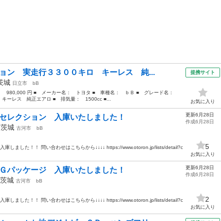
ョン 実走行３３００キロ キーレス 純...
提携サイト
茨城
日立市
bB
： 980,000 円 ■ メーカー名： トヨタ ■ 車種名： ｂＢ ■ グレード名：
レス 純正エアロ ■ 排気量： 1500cc ■...
お気に入り
更新6月28日
Ｄセレクション 入庫いたしました！
作成6月28日
年
茨城
古河市
bB
5
！ 問い合わせはこちらから↓↓↓↓ https://www.otoron.jp/lists/detail?c
お気に入り
更新6月28日
ロＧパッケージ 入庫いたしました！
作成6月28日
茨城
古河市
bB
2
！ 問い合わせはこちらから↓↓↓↓ https://www.otoron.jp/lists/detail?c
お気に入り