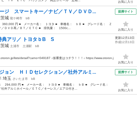
ビ ＴＶ ＥＴＣ バックカメラ 純正ホイール 定期...
お気に入り
ージ スマートキー／ナビ／ＴＶ／ＤＶＤ...
提携サイト
年
茨城
龍ケ崎市
bB
： 360,000 円 ■ メーカー名： トヨタ ■ 車種名： ｂＢ ■ グレード名： Ｚ
ＤＶＤ再／ＢＴ／ＥＴＣ ■ 排気量： 1500c...
お気に入り
更新12月13日
典アリ／ トヨタｂB S
作成12月13日
年
茨城
土浦市
土浦駅
bB
n.jp/lists/detail?carno=049187 ↓仮審査はコチラ！！！↓ https://www.otoron.j
お気に入り
ジョン ＨＩＤセレクション／社外アルミ...
提携サイト
5年
埼玉
さいたま市
bB
価格： 294,000 円 ■ メーカー名： トヨタ ■ 車種名： ｂＢ ■ グレード名：
社外アルミホイール／ＥＴＣ／キーレス／エアロ付き...
お気に入り