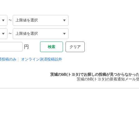
~
~
円
クリア
済投稿のみ
オンライン決済投稿以外
茨城のbB(トヨタ)でお探しの投稿が見つからなかっ
茨城のbB(トヨタ)の新着通知メール