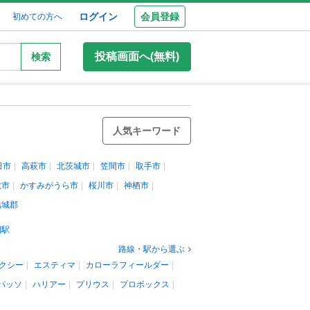
ログイン
会員登録
初めての方へ
投稿画面へ(無料)
検索
人気キーワード
田市
高萩市
北茨城市
笠間市
取手市
敷市
かすみがうら市
桜川市
神栖市
結城郡
園駅
路線・駅から選ぶ
クシー
エスティマ
カローラフィールダー
パッソ
ハリアー
プリウス
プロボックス