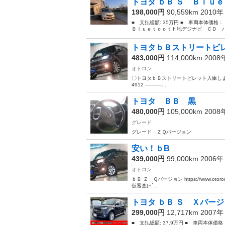
トヨタ ｂＢ Ｓ Ｂｌｕｅ
198,000円
90,559km 2010
■ 支払総額: 35万円 ■ 車両本体価格
Ｂｌｕｅｔｏｏｔｈ地デジナビ ＣＤ ハ
トヨタｂＢストリートビ
483,000円
114,000km 200
オトロン
〇トヨタｂＢストリートビレット入庫しました！！ 問い合
4912 -----------...
トヨタ ＢＢ 黒
480,000円
105,000km 200
グレード
グレード ＺＱバージョン
安い！ｂB
439,000円
99,000km 2006
オトロン
ｂＢ Ｚ Ｑバージョン https://www.otoron.
仮審査(∩´...
トヨタ ｂＢ Ｓ Ｘバージ
299,000円
12,717km 2007
■ 支払総額: 37.9万円 ■ 車両本体価