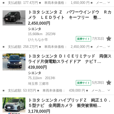
■ 支払総額: 177.4万円 ■ 車両本体価格： 1,650,000 円 ■ メーカ
ー名： トヨタ ■ 車種名： シエンタ ■ グレード名： Ｇ クエ
茨城
日立市
シエンタ
トヨタ シエンタ Ｚ パワーウインドウ Ｒカ
ロ 純正ナビ フルセグＴＶ ブルートゥース 全周囲カメラ ＥＴ
メラ ＬＥＤライト キーフリー 整…
Ｃ スマ...
2,450,000円
シエンタ
15,668km
2023年
7月31日
提携サイト
ひたちなか市
■ 支払総額: 258.2万円 ■ 車両本体価格： 2,450,000 円 ■ メーカ
ー名： トヨタ ■ 車種名： シエンタ ■ グレード名： Ｚ パワ
茨城
ひたちなか市
シエンタ
トヨタ シエンタ ＤＩＣＥリミテッド 両側ス
ーウインドウ Ｒカメラ ＬＥＤライト キーフリー 整備記録簿
ライド片側電動スライドドア ナビＴ…
地上デジ...
439,000円
シエンタ
75,111km
2013年
5月28日
提携サイト
埼玉県 三郷市
■ 支払総額: 53.9万円 ■ 車両本体価格： 439,000 円 ■ メーカー
名： トヨタ ■ 車種名： シエンタ ■ グレード名： ＤＩＣＥリ
埼玉
三郷市
シエンタ
トヨタ シエンタ ハイブリッドＺ 純正１０．
ミテッド 両側スライド片側電動スライドドア ナビＴＶ バックカ
５型ナビ 全周囲カメラ 衝突被害軽…
メラ ＥＴＣ...
3,178,000円