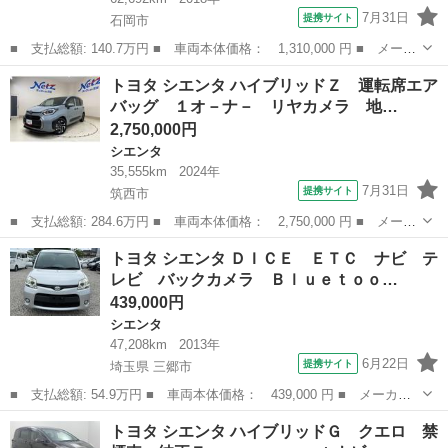
7月31日
提携サイト
石岡市
■ 支払総額: 140.7万円 ■ 車両本体価格： 1,310,000 円 ■ メーカ
ー名： トヨタ ■ 車種名： シエンタ ■ グレード名： ハイブリ
茨城
石岡市
シエンタ
トヨタ シエンタ ハイブリッドＺ 運転席エア
ッドＧ アイドリング 両側Ｐドア １セグ Ｂトゥース ＡＨＢ
バッグ １オ－ナ－ リヤカメラ 地…
横滑防止...
2,750,000円
シエンタ
35,555km
2024年
7月31日
提携サイト
筑西市
■ 支払総額: 284.6万円 ■ 車両本体価格： 2,750,000 円 ■ メーカ
ー名： トヨタ ■ 車種名： シエンタ ■ グレード名： ハイブリ
茨城
筑西市
シエンタ
トヨタ シエンタ ＤＩＣＥ ＥＴＣ ナビ テ
ッドＺ 運転席エアバッグ １オ－ナ－ リヤカメラ 地上デジタ
レビ バックカメラ Ｂｌｕｅｔｏｏ…
ル パワー...
439,000円
シエンタ
47,208km
2013年
6月22日
提携サイト
埼玉県 三郷市
■ 支払総額: 54.9万円 ■ 車両本体価格： 439,000 円 ■ メーカー
名： トヨタ ■ 車種名： シエンタ ■ グレード名： ＤＩＣＥ
埼玉
三郷市
シエンタ
トヨタ シエンタ ハイブリッドＧ クエロ 禁
ＥＴＣ ナビ テレビ バックカメラ Ｂｌｕｅｔｏｏｔｈ接続 Ａ