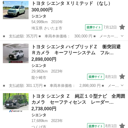
茨城
東茨城郡
シエンタ
トヨタ シエンタ Ｘリミテッド （なし）
ナビ バックカメラ 両側電動スライド 禁煙車 ドライブレコーダ
300,000円
ー ＥＴ...
シエンタ
54,998km
2010年
7月12日
提携サイト
埼玉県 さいたま市
■ 支払総額: 35万円 ■ 車両本体価格： 300,000 円 ■ メーカー
名： トヨタ ■ 車種名： シエンタ ■ グレード名： Ｘリミテッ
埼玉
さいたま市
シエンタ
トヨタ シエンタ ハイブリッドＺ 衝突回避
ド ■ 排気量： 1500cc ■ ドア枚数： 5D ■ ミッション： CVT...
Ｒカメラ キーフリーシステム フル…
2,898,000円
シエンタ
29,982km
2023年
8月1日
提携サイト
龍ケ崎市
■ 支払総額: 301.1万円 ■ 車両本体価格： 2,898,000 円 ■ メーカ
ー名： トヨタ ■ 車種名： シエンタ ■ グレード名： ハイブリ
茨城
龍ケ崎市
シエンタ
トヨタ シエンタ Ｚ 純正１０型ナビ 全周囲
ッドＺ 衝突回避 Ｒカメラ キーフリーシステム フルフラットシ
カメラ セーフティセンス レーダー…
ート ア...
2,738,000円
シエンタ
17,689km
2023年
8月1日
提携サイト
つくば市