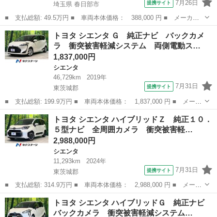
7月26日
提携サイト
埼玉県 春日部市
■ 支払総額: 49.5万円 ■ 車両本体価格： 388,000 円 ■ メーカー
名： トヨタ ■ 車種名： シエンタ ■ グレード名： ＤＩＣＥ
埼玉
春日部市
シエンタ
トヨタ シエンタ Ｇ 純正ナビ バックカメ
車検整備付き １年保証 エアコン ナビ ＴＶ Ｂｌｕｅｔｏｏｔ
ラ 衝突被害軽減システム 両側電動ス…
ｈ バックカ...
1,837,000円
シエンタ
46,729km
2019年
7月31日
提携サイト
東茨城郡
■ 支払総額: 199.9万円 ■ 車両本体価格： 1,837,000 円 ■ メーカ
ー名： トヨタ ■ 車種名： シエンタ ■ グレード名： Ｇ 純正
茨城
東茨城郡
シエンタ
トヨタ シエンタ ハイブリッドＺ 純正１０．
ナビ バックカメラ 衝突被害軽減システム 両側電動スライド ド
５型ナビ 全周囲カメラ 衝突被害軽…
ラレコ ...
2,988,000円
シエンタ
11,293km
2024年
7月31日
提携サイト
東茨城郡
■ 支払総額: 314.9万円 ■ 車両本体価格： 2,988,000 円 ■ メーカ
ー名： トヨタ ■ 車種名： シエンタ ■ グレード名： ハイブリ
茨城
東茨城郡
シエンタ
トヨタ シエンタ ハイブリッドＧ 純正ナビ
ッドＺ 純正１０．５型ナビ 全周囲カメラ 衝突被害軽減システ
バックカメラ 衝突被害軽減システム…
ム レーダ...