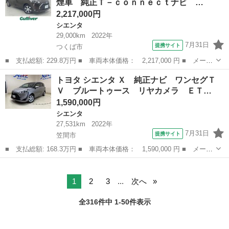
煙車 純正Ｔ－ｃｏｎｎｅｃｔナビ …
ＢＳ ＨＩＤ...
2,217,000円
シエンタ
29,000km
2022年
7月31日
提携サイト
つくば市
■ 支払総額: 229.8万円 ■ 車両本体価格： 2,217,000 円 ■ メーカ
ー名： トヨタ ■ 車種名： シエンタ ■ グレード名： ハイブリ
茨城
つくば市
シエンタ
トヨタ シエンタ Ｘ 純正ナビ ワンセグＴ
ッドＧ クエロ 禁煙車 純正Ｔ－ｃｏｎｎｅｃｔナビ フルセグＴ
Ｖ ブルートゥース リヤカメラ ＥＴ…
Ｖ トヨ...
1,590,000円
シエンタ
27,531km
2022年
7月31日
提携サイト
笠間市
■ 支払総額: 168.3万円 ■ 車両本体価格： 1,590,000 円 ■ メーカ
ー名： トヨタ ■ 車種名： シエンタ ■ グレード名： Ｘ 純正
茨城
笠間市
シエンタ
ナビ ワンセグＴＶ ブルートゥース リヤカメラ ＥＴＣ スマー
トキー＆...
1
2
3
...
次へ
全316件中 1-50件表示