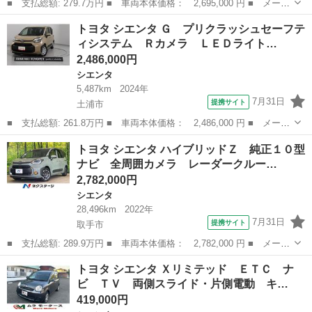
■ 支払総額: 279.7万円 ■ 車両本体価格： 2,695,000 円 ■ メーカ
ー名： トヨタ ■ 車種名： シエンタ ■ グレード名： ハイブリ
茨城
稲敷郡
シエンタ
トヨタ シエンタ Ｇ プリクラッシュセーフテ
ッドＺ フルセグテレビ ＴＳＳ ＬＥＤライト ドライブレコーダ
ィシステム Ｒカメラ ＬＥＤライト…
ー エア...
2,486,000円
シエンタ
5,487km
2024年
7月31日
提携サイト
土浦市
■ 支払総額: 261.8万円 ■ 車両本体価格： 2,486,000 円 ■ メーカ
ー名： トヨタ ■ 車種名： シエンタ ■ グレード名： Ｇ プリ
茨城
土浦市
シエンタ
トヨタ シエンタ ハイブリッドＺ 純正１０型
クラッシュセーフティシステム Ｒカメラ ＬＥＤライト Ｗ電動ド
ナビ 全周囲カメラ レーダークルー…
ア クル...
2,782,000円
シエンタ
28,496km
2022年
7月31日
提携サイト
取手市
■ 支払総額: 289.9万円 ■ 車両本体価格： 2,782,000 円 ■ メーカ
ー名： トヨタ ■ 車種名： シエンタ ■ グレード名： ハイブリ
茨城
取手市
シエンタ
トヨタ シエンタ Ｘリミテッド ＥＴＣ ナ
ッドＺ 純正１０型ナビ 全周囲カメラ レーダークルーズ 両側電
ビ ＴＶ 両側スライド・片側電動 キ…
動ドア ...
419,000円