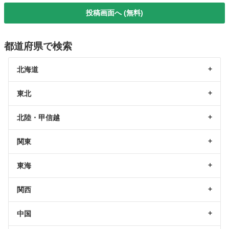
投稿画面へ (無料)
都道府県で検索
北海道
東北
北陸・甲信越
関東
東海
関西
中国