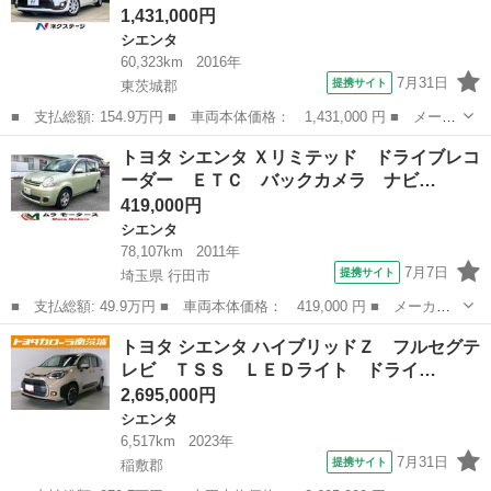
1,431,000円
シエンタ
60,323km
2016年
7月31日
提携サイト
東茨城郡
■ 支払総額: 154.9万円 ■ 車両本体価格： 1,431,000 円 ■ メーカ
ー名： トヨタ ■ 車種名： シエンタ ■ グレード名： ハイブリ
茨城
東茨城郡
シエンタ
トヨタ シエンタ Ｘリミテッド ドライブレコ
ッドＧ 純正ナビ バックカメラ 衝突被害軽減システム 両側電動
ーダー ＥＴＣ バックカメラ ナビ…
スライド...
419,000円
シエンタ
78,107km
2011年
7月7日
提携サイト
埼玉県 行田市
■ 支払総額: 49.9万円 ■ 車両本体価格： 419,000 円 ■ メーカー
名： トヨタ ■ 車種名： シエンタ ■ グレード名： Ｘリミテッ
埼玉
行田市
シエンタ
トヨタ シエンタ ハイブリッドＺ フルセグテ
ド ドライブレコーダー ＥＴＣ バックカメラ ナビ ＴＶ 両側
レビ ＴＳＳ ＬＥＤライト ドライ…
スライド・片...
2,695,000円
シエンタ
6,517km
2023年
7月31日
提携サイト
稲敷郡