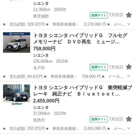
シエンタ
13,360km
2025年
7月31日
提携サイト
東茨城郡
■ 支払総額: 329.9万円 ■ 車両本体価格： 3,178,000 円 ■ メーカ
ー名： トヨタ ■ 車種名： シエンタ ■ グレード名： ハイブリ
茨城
東茨城郡
シエンタ
トヨタ シエンタ ハイブリッドＧ フルセグ
ッドＺ 純正１０．５型ナビ 全周囲カメラ 衝突被害軽減システ
メモリーナビ ＤＶＤ再生 ミュージ…
ム レーダ...
759,000円
シエンタ
125,659km
2015年
7月31日
提携サイト
水戸市
■ 支払総額: 84.6万円 ■ 車両本体価格： 759,000 円 ■ メーカー
名： トヨタ ■ 車種名： シエンタ ■ グレード名： ハイブリッ
茨城
水戸市
シエンタ
トヨタ シエンタ ハイブリッドＧ 衝突軽減ブ
ドＧ フルセグ メモリーナビ ＤＶＤ再生 ミュージックプレイヤ
レーキ 純正ナビ Ｂｌｕｅｔｏｏｔ…
ー接続可 バ...
2,455,000円
シエンタ
27,000km
2023年
7月31日
提携サイト
筑西市
■ 支払総額: 253.8万円 ■ 車両本体価格： 2,455,000 円 ■ メーカ
ー名： トヨタ ■ 車種名： シエンタ ■ グレード名： ハイブリ