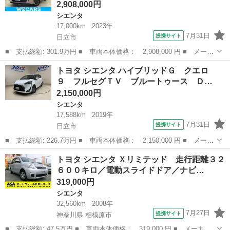
2,908,000円
シエンタ
17,000km
2023年
7月31日
提携サイト
日立市
■ 支払総額: 301.9万円 ■ 車両本体価格： 2,908,000 円 ■ メーカ
ー名： トヨタ ■ 車種名： シエンタ ■ グレード名： ハイブリ
茨城
日立市
シエンタ
トヨタ シエンタ ハイブリッドＧ クエロ
ッドＺ 新品タイヤ／保証書／ディスプレイオーディオ＋ナビ１０．
９ フルセグＴＶ ブルートゥース Ｄ…
５インチ...
2,150,000円
シエンタ
17,588km
2019年
7月31日
提携サイト
日立市
■ 支払総額: 226.7万円 ■ 車両本体価格： 2,150,000 円 ■ メーカ
ー名： トヨタ ■ 車種名： シエンタ ■ グレード名： ハイブリ
茨城
日立市
シエンタ
トヨタ シエンタ Ｘリミテッド 走行距離３２
ッドＧ クエロ ９ フルセグＴＶ ブルートゥース ＤＶＤ再生
６００キロ／電動スライドドア／ナビ…
全周囲カ...
319,000円
シエンタ
32,560km
2008年
7月27日
提携サイト
神奈川県 相模原市
■ 支払総額: 47.5万円 ■ 車両本体価格： 319,000 円 ■ メーカー