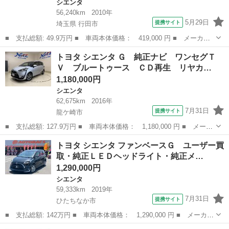
シエンタ
56,240km
2010年
5月29日
提携サイト
埼玉県 行田市
■ 支払総額: 49.9万円 ■ 車両本体価格： 419,000 円 ■ メーカー
名： トヨタ ■ 車種名： シエンタ ■ グレード名： Ｘリミテッ
埼玉
行田市
シエンタ
トヨタ シエンタ Ｇ 純正ナビ ワンセグＴ
ド ＥＴＣ ナビ ＴＶ 両側スライド・片側電動 キーレスエント
Ｖ ブルートゥース ＣＤ再生 リヤカ…
リー 電動格...
1,180,000円
シエンタ
62,675km
2016年
7月31日
提携サイト
龍ケ崎市
■ 支払総額: 127.9万円 ■ 車両本体価格： 1,180,000 円 ■ メーカ
ー名： トヨタ ■ 車種名： シエンタ ■ グレード名： Ｇ 純正
茨城
龍ケ崎市
シエンタ
トヨタ シエンタ ファンベースＧ ユーザー買
ナビ ワンセグＴＶ ブルートゥース ＣＤ再生 リヤカメラ ＥＴ
取・純正ＬＥＤヘッドライト・純正メ…
Ｃ スマ...
1,290,000円
シエンタ
59,333km
2019年
7月31日
提携サイト
ひたちなか市
■ 支払総額: 142万円 ■ 車両本体価格： 1,290,000 円 ■ メーカー
名： トヨタ ■ 車種名： シエンタ ■ グレード名： ファンベー
茨城
ひたちなか市
シエンタ