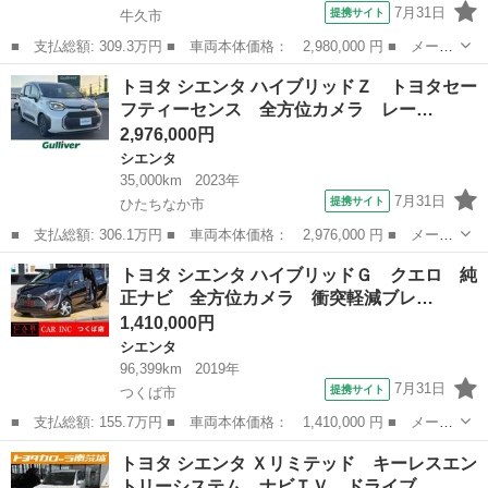
7月31日
提携サイト
牛久市
■ 支払総額: 309.3万円 ■ 車両本体価格： 2,980,000 円 ■ メーカ
ー名： トヨタ ■ 車種名： シエンタ ■ グレード名： ハイブリ
茨城
牛久市
シエンタ
トヨタ シエンタ ハイブリッドＺ トヨタセー
ッドＺ 運転席エアバッグ リヤカメラ 地上デジタル パワーステ
フティーセンス 全方位カメラ レー…
アリング...
2,976,000円
シエンタ
35,000km
2023年
7月31日
提携サイト
ひたちなか市
■ 支払総額: 306.1万円 ■ 車両本体価格： 2,976,000 円 ■ メーカ
ー名： トヨタ ■ 車種名： シエンタ ■ グレード名： ハイブリ
茨城
ひたちなか市
シエンタ
トヨタ シエンタ ハイブリッドＧ クエロ 純
ッドＺ トヨタセーフティーセンス 全方位カメラ レーダークルー
正ナビ 全方位カメラ 衝突軽減ブレ…
ズコント...
1,410,000円
シエンタ
96,399km
2019年
7月31日
提携サイト
つくば市
■ 支払総額: 155.7万円 ■ 車両本体価格： 1,410,000 円 ■ メーカ
ー名： トヨタ ■ 車種名： シエンタ ■ グレード名： ハイブリ
茨城
つくば市
シエンタ
トヨタ シエンタ Ｘリミテッド キーレスエン
ッドＧ クエロ 純正ナビ 全方位カメラ 衝突軽減ブレーキ レー
トリーシステム ナビＴＶ ドライブ…
ンアシス...