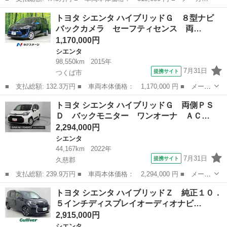
名： トヨタ ■ 車種名： シエンタ ■ グレード名： Ｘリミテッ
神奈川
相模原市
シエンタ
トヨタ シエンタ ハイブリッドＧ ８型ナビ
ド 走行距離３２６００キロ／電動スライドドア／ナビ／ＤＶＤ再生
バックカメラ セーフティセンス 両…
／バックカメ...
1,170,000円
シエンタ
98,550km
2015年
7月31日
提携サイト
つくば市
■ 支払総額: 132.3万円 ■ 車両本体価格： 1,170,000 円 ■ メーカ
ー名： トヨタ ■ 車種名： シエンタ ■ グレード名： ハイブリ
茨城
つくば市
シエンタ
トヨタ シエンタ ハイブリッドＧ 両側ＰＳ
ッドＧ ８型ナビ バックカメラ セーフティセンス 両側電動ド
Ｄ バックモニター ワンオーナ ＡＣ…
ア 禁煙車...
2,294,000円
シエンタ
44,167km
2022年
7月31日
提携サイト
久慈郡
■ 支払総額: 239.9万円 ■ 車両本体価格： 2,294,000 円 ■ メーカ
ー名： トヨタ ■ 車種名： シエンタ ■ グレード名： ハイブリ
茨城
久慈郡
シエンタ
トヨタ シエンタ ハイブリッドＺ 純正１０．
ッドＧ 両側ＰＳＤ バックモニター ワンオーナ ＡＣ１００ Ｌ
５インチディスプレイオーディオナビ…
ＥＤヘッ...
2,915,000円
シエンタ