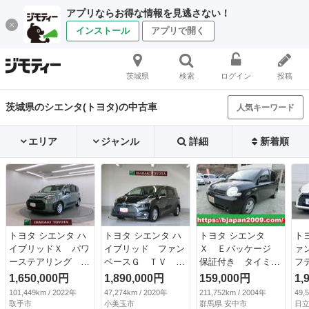
アプリならお得な情報を見逃さない！
インストール
アプリで開く
茨城県
検索
ログイン
投稿
茨城県のシエンタ(トヨタ)の中古車
人気キーワード
エリア
ジャンル
詳細
新着順
トヨタ シエンタ ハ
トヨタ シエンタ ハ
トヨタ シエンタ
ト
イブリッドＸ パワ
イブリッド ファン
Ｘ Ｅパッケージ
ァ
ーステアリング エ
ベースＧ ＴＶ 横
保証付き タイミン
フ
アコン エアバッ
滑り防止 バックモ
グチェーン キーレ
ン
1,650,000円
1,890,000円
159,000円
1,
グ パワーウィンド
ニタ－ オートクル
ス ３列シート
Ｓ
101,449km / 2022年
47,274km / 2020年
211,752km / 2004年
49,
ウ ＡＢＳ （車検
ーズコントロール
（検9.4）
メ
取手市
小美玉市
群馬県 安中市
日