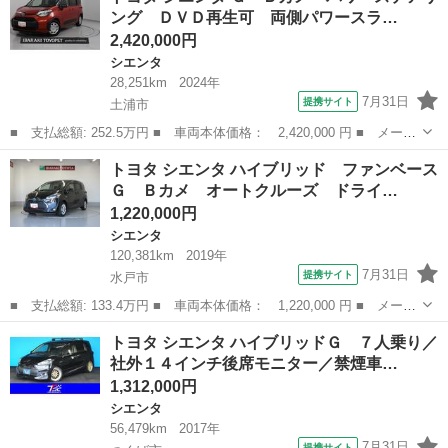
ング ＤＶＤ再生可 両側パワースラ…
スエントリ パワ...
2,420,000円
シエンタ
28,251km
2024年
7月31日
提携サイト
土浦市
■ 支払総額: 252.5万円 ■ 車両本体価格： 2,420,000 円 ■ メーカ
ー名： トヨタ ■ 車種名： シエンタ ■ グレード名： Ｇ Ｂカ
茨城
土浦市
シエンタ
トヨタ シエンタ ハイブリッド ファンベース
メ パワーステアリング ＤＶＤ再生可 両側パワースライドドア
Ｇ Ｂカメ オートクルーズ ドライ…
盗難防止...
1,220,000円
シエンタ
120,381km
2019年
7月31日
提携サイト
水戸市
■ 支払総額: 133.4万円 ■ 車両本体価格： 1,220,000 円 ■ メーカ
ー名： トヨタ ■ 車種名： シエンタ ■ グレード名： ハイブリ
茨城
水戸市
シエンタ
トヨタ シエンタ ハイブリッドＧ ７人乗り／
ッド ファンベースＧ Ｂカメ オートクルーズ ドライブレコーダ
社外１４インチ後席モニター／禁煙車…
ー ＥＳ...
1,312,000円
シエンタ
56,479km
2017年
7月31日
提携サイト