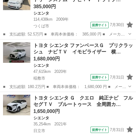
385,000円
シエンタ
114,438km
2009年
7月30日
提携サイト
つくば市
■ 支払総額: 52.5万円 ■ 車両本体価格： 385,000 円 ■ メーカー
名： トヨタ ■ 車種名： シエンタ ■ グレード名： Ｘリミテッ
茨城
つくば市
シエンタ
トヨタ シエンタ ファンベースＧ プリクラッ
ド キーレスエントリーシステム ナビＴＶ ドライブレコーダ 助
シュ ナビＴＶ イモビライザー 横…
手席エアバッ...
1,680,000円
シエンタ
47,615km
2020年
7月31日
提携サイト
稲敷市
■ 支払総額: 180.2万円 ■ 車両本体価格： 1,680,000 円 ■ メーカ
ー名： トヨタ ■ 車種名： シエンタ ■ グレード名： ファンベ
茨城
稲敷市
シエンタ
トヨタ シエンタ Ｇ クエロ 純正ナビ フル
ースＧ プリクラッシュ ナビＴＶ イモビライザー 横滑り防止
セグＴＶ ブルートゥース 全周囲カ…
リヤカメ...
1,650,000円
シエンタ
35,254km
2021年
7月31日
提携サイト
日立市