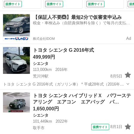
整備付）
エアコン ＬＥＤヘ
シ
提携サイト
提携サイト
提携サイト
提
ッドライト ＡＷ
ド
運転席エアバック
キ
【保証人不要🙆】最短2分で仮審査申込み
パワステ イモビラ
ド
税金・車検込み（自賠責保険料を除く）で毎月の支払額
イザー ＥＴＣ キ
Ｃ
は一定の自社ローン🚗
ーフリーシステム
イ
ＡＢＳ Ｗエアバッ
イ
Ad
株式会社IDOM
グ （検9.1）
ン
ｔ
トヨタ シエンタ G 2016年式
付
499,999円
シエンタ
113,000km
2016年
荒川沖駅
8月5日
トヨタ シエンタ G 2016年式（ガソリン車） * 平成28年式（2016年）
* Gグレード * ガソリン車 * 7人乗り * 走行距離：約11万km * スマート
茨城
つくば市
荒川沖駅
シエンタ
走行距離
トヨタ シエンタ ハイブリッドＸ パワーステ
キー * 左右パワースライドドア * ナビ・バックカメ...
アリング エアコン エアバッグ パ…
1,650,000円
シエンタ
101,449km
2022年
8月1日
提携サイト
取手市