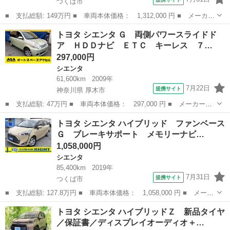
つくば市
■ 支払総額: 149万円 ■ 車両本体価格： 1,312,000 円 ■ メーカー
名： トヨタ ■ 車種名： シエンタ ■ グレード名： ハイブリッ
茨城
つくば市
シエンタ
トヨタ シエンタ Ｇ 両側パワースライドド
ドＧ ７人乗り／社外１４インチ後席モニター／禁煙車／モデリスタ
ア ＨＤＤナビ ＥＴＣ キーレス ７…
フルエアロ...
297,000円
シエンタ
61,600km
2009年
7月22日
提携サイト
神奈川県 厚木市
■ 支払総額: 47万円 ■ 車両本体価格： 297,000 円 ■ メーカー
名： トヨタ ■ 車種名： シエンタ ■ グレード名： Ｇ 両側パ
神奈川
厚木市
シエンタ
トヨタ シエンタ ハイブリッド ファンベース
ワースライドドア ＨＤＤナビ ＥＴＣ キーレス ７人乗り 走行
Ｇ ブレーキサポート メモリーナビ…
距離６１６００キ...
1,058,000円
シエンタ
85,400km
2019年
7月31日
提携サイト
つくば市
■ 支払総額: 127.8万円 ■ 車両本体価格： 1,058,000 円 ■ メーカ
ー名： トヨタ ■ 車種名： シエンタ ■ グレード名： ハイブリ
茨城
つくば市
シエンタ
トヨタ シエンタ ハイブリッドＺ 新品タイヤ
ッド ファンベースＧ ブレーキサポート メモリーナビ ＥＴＣ
／保証書／ディスプレイオーディオ＋…
■ 排気...