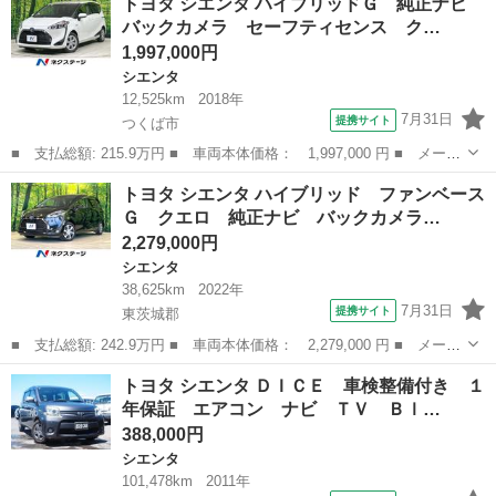
トヨタ シエンタ ハイブリッドＧ 純正ナビ
ッドＺ 全周囲カメラ ナビ ＴＶ クリアランスソナー オートク
バックカメラ セーフティセンス ク…
ルーズコ...
1,997,000円
シエンタ
12,525km
2018年
7月31日
提携サイト
つくば市
■ 支払総額: 215.9万円 ■ 車両本体価格： 1,997,000 円 ■ メーカ
ー名： トヨタ ■ 車種名： シエンタ ■ グレード名： ハイブリ
茨城
つくば市
シエンタ
トヨタ シエンタ ハイブリッド ファンベース
ッドＧ 純正ナビ バックカメラ セーフティセンス クルコン 両
Ｇ クエロ 純正ナビ バックカメラ…
側電動ド...
2,279,000円
シエンタ
38,625km
2022年
7月31日
提携サイト
東茨城郡
■ 支払総額: 242.9万円 ■ 車両本体価格： 2,279,000 円 ■ メーカ
ー名： トヨタ ■ 車種名： シエンタ ■ グレード名： ハイブリ
茨城
東茨城郡
シエンタ
トヨタ シエンタ ＤＩＣＥ 車検整備付き １
ッド ファンベースＧ クエロ 純正ナビ バックカメラ 衝突被害
年保証 エアコン ナビ ＴＶ Ｂｌ…
軽減シス...
388,000円
シエンタ
101,478km
2011年