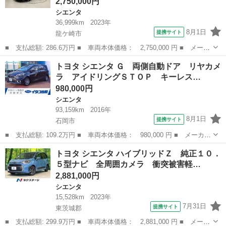
2,750,000円
シエンタ
36,999km
2023年
8月1日
提携サイト
龍ケ崎市
■ 支払総額: 286.6万円 ■ 車両本体価格： 2,750,000 円 ■ メーカ
ー名： トヨタ ■ 車種名： シエンタ ■ グレード名： ハイブリ
茨城
龍ケ崎市
シエンタ
トヨタ シエンタ Ｇ 両側自動ドア リヤカメ
ッドＺ １００Ｖ電源 ディスプレイオーディオ ブルートゥース
ラ アイドリングＳＴＯＰ キーレス…
全周囲カ...
980,000円
シエンタ
93,159km
2016年
8月1日
提携サイト
石岡市
■ 支払総額: 109.2万円 ■ 車両本体価格： 980,000 円 ■ メーカー
名： トヨタ ■ 車種名： シエンタ ■ グレード名： Ｇ 両側自
茨城
石岡市
シエンタ
トヨタ シエンタ ハイブリッドＺ 純正１０．
動ドア リヤカメラ アイドリングＳＴＯＰ キーレスエントリ ス
５型ナビ 全周囲カメラ 衝突被害軽…
マートキ－...
2,881,000円
シエンタ
15,528km
2023年
7月31日
提携サイト
東茨城郡
■ 支払総額: 299.9万円 ■ 車両本体価格： 2,881,000 円 ■ メーカ