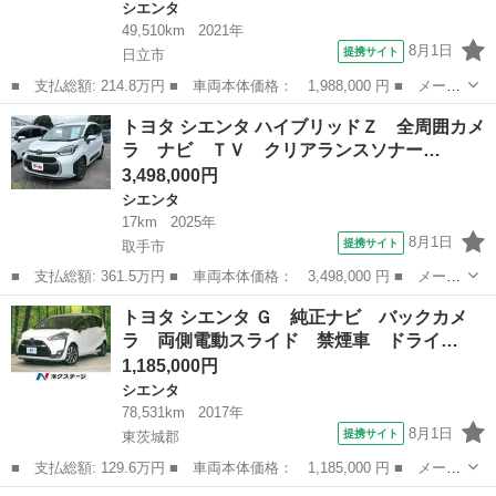
シエンタ
49,510km
2021年
8月1日
提携サイト
日立市
■ 支払総額: 214.8万円 ■ 車両本体価格： 1,988,000 円 ■ メーカ
ー名： トヨタ ■ 車種名： シエンタ ■ グレード名： ファンベ
茨城
日立市
シエンタ
トヨタ シエンタ ハイブリッドＺ 全周囲カメ
ースＧ セーフティーエディション 両側電動ドア ＳＤナビ 全周
ラ ナビ ＴＶ クリアランスソナー…
囲カメラ...
3,498,000円
シエンタ
17km
2025年
8月1日
提携サイト
取手市
■ 支払総額: 361.5万円 ■ 車両本体価格： 3,498,000 円 ■ メーカ
ー名： トヨタ ■ 車種名： シエンタ ■ グレード名： ハイブリ
茨城
取手市
シエンタ
トヨタ シエンタ Ｇ 純正ナビ バックカメ
ッドＺ 全周囲カメラ ナビ ＴＶ クリアランスソナー オートク
ラ 両側電動スライド 禁煙車 ドライ…
ルーズコ...
1,185,000円
シエンタ
78,531km
2017年
8月1日
提携サイト
東茨城郡
■ 支払総額: 129.6万円 ■ 車両本体価格： 1,185,000 円 ■ メーカ
ー名： トヨタ ■ 車種名： シエンタ ■ グレード名： Ｇ 純正