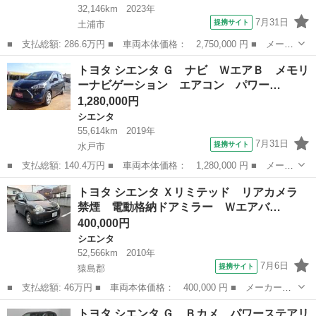
32,146km
2023年
7月31日
提携サイト
土浦市
■ 支払総額: 286.6万円 ■ 車両本体価格： 2,750,000 円 ■ メーカ
ー名： トヨタ ■ 車種名： シエンタ ■ グレード名： ハイブリ
茨城
土浦市
シエンタ
トヨタ シエンタ Ｇ ナビ ＷエアＢ メモリ
ッドＺ １００Ｖ電源 ディスプレイオーディオナビ フルセグＴ
ーナビゲーション エアコン パワー…
Ｖ ブルー...
1,280,000円
シエンタ
55,614km
2019年
7月31日
提携サイト
水戸市
■ 支払総額: 140.4万円 ■ 車両本体価格： 1,280,000 円 ■ メーカ
ー名： トヨタ ■ 車種名： シエンタ ■ グレード名： Ｇ ナ
茨城
水戸市
シエンタ
トヨタ シエンタ Ｘリミテッド リアカメラ
ビ ＷエアＢ メモリーナビゲーション エアコン パワーステアリ
禁煙 電動格納ドアミラー Ｗエアバ…
ング エア...
400,000円
シエンタ
52,566km
2010年
7月6日
提携サイト
猿島郡
■ 支払総額: 46万円 ■ 車両本体価格： 400,000 円 ■ メーカー
名： トヨタ ■ 車種名： シエンタ ■ グレード名： Ｘリミテッ
茨城
猿島郡
シエンタ
トヨタ シエンタ Ｇ Ｂカメ パワーステアリ
ド リアカメラ 禁煙 電動格納ドアミラー Ｗエアバック キーレ