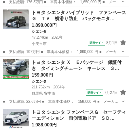
■ 支払総額: 176.3万円 ■ 車両本体価格： 1,650,000 円 ■ メーカ
ー名： トヨタ ■ 車種名： シエンタ ■ グレード名： ハイブリ
茨城
取手市
シエンタ
トヨタ シエンタ ハイブリッド ファンベース
ッドＸ パワーステアリング エアコン エアバッグ パワーウィン
Ｇ ＴＶ 横滑り防止 バックモニタ…
ドウ Ａ...
1,890,000円
シエンタ
47,274km
2020年
8月1日
提携サイト
小美玉市
■ 支払総額: 197万円 ■ 車両本体価格： 1,890,000 円 ■ メーカー
名： トヨタ ■ 車種名： シエンタ ■ グレード名： ハイブリッ
茨城
小美玉市
シエンタ
トヨタ シエンタ Ｘ Ｅパッケージ 保証付
ド ファンベースＧ ＴＶ 横滑り防止 バックモニタ－ オートク
き タイミングチェーン キーレス ３…
ルーズコン...
159,000円
シエンタ
211,752km
2004年
7月27日
提携サイト
群馬県 安中市
■ 支払総額: 22.6万円 ■ 車両本体価格： 159,000 円 ■ メーカー
名： トヨタ ■ 車種名： シエンタ ■ グレード名： Ｘ Ｅパッ
群馬
安中市
シエンタ
トヨタ シエンタ ファンベースＧ セーフティ
ケージ 保証付き タイミングチェーン キーレス ３列シート ■
ーエディション 両側電動ドア ＳＤ…
排気量： ...
1,988,000円