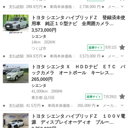
■ 支払総額: 289.9万円 ■ 車両本体価格： 2,738,000 円 ■ メーカ
ー名： トヨタ ■ 車種名： シエンタ ■ グレード名： Ｚ 純正
茨城
つくば市
シエンタ
トヨタ シエンタ ハイブリッドＺ 登録済未使
１０型ナビ 全周囲カメラ セーフティセンス レーダークルーズ
用車 純正１０型ナビ 全周囲カメラ…
ＢＳＭ ...
3,573,000円
シエンタ
14km
2026年
8月1日
提携サイト
つくば市
■ 支払総額: 369.9万円 ■ 車両本体価格： 3,573,000 円 ■ メーカ
ー名： トヨタ ■ 車種名： シエンタ ■ グレード名： ハイブリ
茨城
つくば市
シエンタ
トヨタ シエンタ Ｘ ＨＤＤナビ ＥＴＣ バ
ッドＺ 登録済未使用車 純正１０型ナビ 全周囲カメラ セーフテ
ックカメラ オートポール キーレス…
ィセンス...
265,000円
シエンタ
41,000km
2008年
7月29日
提携サイト
東京都 品川区
■ 支払総額: 41.5万円 ■ 車両本体価格： 265,000 円 ■ メーカー
名： トヨタ ■ 車種名： シエンタ ■ グレード名： Ｘ ＨＤＤ
東京
品川区
シエンタ
トヨタ シエンタ ハイブリッドＺ １００Ｖ電
ナビ ＥＴＣ バックカメラ オートポール キーレス 記録簿あ
源 ディスプレイオーディオ ブルー…
り ７人乗り ...