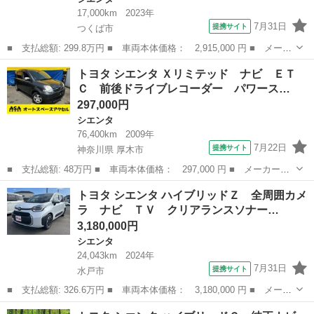
17,000km
2023年
7月31日
提携サイト
つくば市
■ 支払総額: 299.8万円 ■ 車両本体価格： 2,915,000 円 ■ メーカ
ー名： トヨタ ■ 車種名： シエンタ ■ グレード名： ハイブリ
茨城
つくば市
シエンタ
トヨタ シエンタ Ｘリミテッド ナビ ＥＴ
ッドＺ 純正１０．５インチディスプレイオーディオナビ／ＥＴＣ
Ｃ 前後ドライブレコーダー パワース…
２．０／追...
297,000円
シエンタ
76,400km
2009年
7月22日
提携サイト
神奈川県 厚木市
■ 支払総額: 48万円 ■ 車両本体価格： 297,000 円 ■ メーカー
名： トヨタ ■ 車種名： シエンタ ■ グレード名： Ｘリミテッ
神奈川
厚木市
シエンタ
トヨタ シエンタ ハイブリッドＺ 全周囲カメ
ド ナビ ＥＴＣ 前後ドライブレコーダー パワースライドドア
ラ ナビ ＴＶ クリアランスソナー…
キーレス ７人乗...
3,180,000円
シエンタ
24,043km
2024年
7月31日
提携サイト
水戸市
■ 支払総額: 326.6万円 ■ 車両本体価格： 3,180,000 円 ■ メーカ
ー名： トヨタ ■ 車種名： シエンタ ■ グレード名： ハイブリ
茨城
水戸市
シエンタ