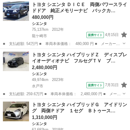
茨城
筑西市
シエンタ
トヨタ シエンタ ＤＩＣＥ 両側パワースライ
ッドＧ 衝突軽減ブレーキ 純正ナビ Ｂｌｕｅｔｏｏｔｈ接続 フ
ドドア 純正メモリーナビ バックカ…
ルセグＴ...
480,000円
シエンタ
75,137km
2012年
4月15日
提携サイト
龍ケ崎市
■ 支払総額: 54万円 ■ 車両本体価格： 480,000 円 ■ メーカー
名： トヨタ ■ 車種名： シエンタ ■ グレード名： ＤＩＣＥ
茨城
龍ケ崎市
シエンタ
トヨタ シエンタ ハイブリッドＺ ディスプレ
両側パワースライドドア 純正メモリーナビ バックカメラ ワンセ
イオーディオナビ フルセグＴＶ ブ…
グ ＥＴＣ キー...
2,480,000円
シエンタ
49,974km
2023年
7月31日
提携サイト
水戸市
■ 支払総額: 259.6万円 ■ 車両本体価格： 2,480,000 円 ■ メーカ
ー名： トヨタ ■ 車種名： シエンタ ■ グレード名： ハイブリ
茨城
水戸市
シエンタ
トヨタ シエンタ ハイブリッドＧ アイドリン
ッドＺ ディスプレイオーディオナビ フルセグＴＶ ブルートゥー
グ 両側Ｐドア １セグ Ｂトゥース…
ス ＤＶ...
1,310,000円
シエンタ
62,692km
2018年