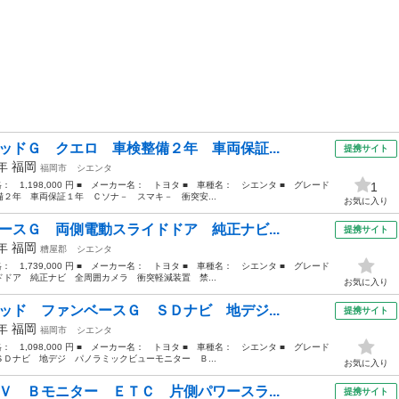
ッドＧ クエロ 車検整備２年 車両保証...
提携サイト
8年
福岡
福岡市
シエンタ
格： 1,198,000 円 ■ メーカー名： トヨタ ■ 車種名： シエンタ ■ グレード
1
２年 車両保証１年 Ｃソナ－ スマキ－ 衝突安...
お気に入り
ースＧ 両側電動スライドドア 純正ナビ...
提携サイト
0年
福岡
糟屋郡
シエンタ
格： 1,739,000 円 ■ メーカー名： トヨタ ■ 車種名： シエンタ ■ グレード
ドア 純正ナビ 全周囲カメラ 衝突軽減装置 禁...
お気に入り
ッド ファンベースＧ ＳＤナビ 地デジ...
提携サイト
9年
福岡
福岡市
シエンタ
格： 1,098,000 円 ■ メーカー名： トヨタ ■ 車種名： シエンタ ■ グレード
Ｄナビ 地デジ パノラミックビューモニター Ｂ...
お気に入り
Ｖ Ｂモニター ＥＴＣ 片側パワースラ...
提携サイト