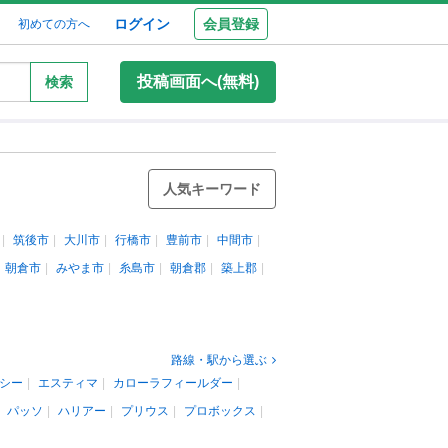
ログイン
会員登録
初めての方へ
投稿画面へ(無料)
検索
人気キーワード
筑後市
大川市
行橋市
豊前市
中間市
朝倉市
みやま市
糸島市
朝倉郡
築上郡
路線・駅から選ぶ
シー
エスティマ
カローラフィールダー
パッソ
ハリアー
プリウス
プロボックス