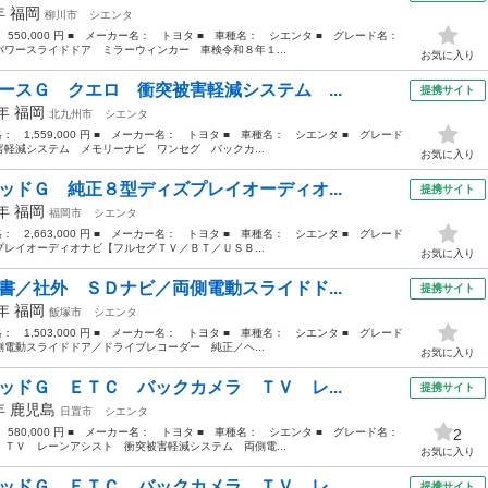
4年
福岡
柳川市
シエンタ
： 550,000 円 ■ メーカー名： トヨタ ■ 車種名： シエンタ ■ グレード名：
ースライドドア ミラーウィンカー 車検令和８年１...
お気に入り
ースＧ クエロ 衝突被害軽減システム ...
提携サイト
2年
福岡
北九州市
シエンタ
格： 1,559,000 円 ■ メーカー名： トヨタ ■ 車種名： シエンタ ■ グレード
軽減システム メモリーナビ ワンセグ バックカ...
お気に入り
ッドＧ 純正８型ディズプレイオーディオ...
提携サイト
5年
福岡
福岡市
シエンタ
格： 2,663,000 円 ■ メーカー名： トヨタ ■ 車種名： シエンタ ■ グレード
レイオーディオナビ【フルセグＴＶ／ＢＴ／ＵＳＢ...
お気に入り
書／社外 ＳＤナビ／両側電動スライドド...
提携サイト
7年
福岡
飯塚市
シエンタ
格： 1,503,000 円 ■ メーカー名： トヨタ ■ 車種名： シエンタ ■ グレード
電動スライドドア／ドライブレコーダー 純正／ヘ...
お気に入り
ッドＧ ＥＴＣ バックカメラ ＴＶ レ...
提携サイト
5年
鹿児島
日置市
シエンタ
： 580,000 円 ■ メーカー名： トヨタ ■ 車種名： シエンタ ■ グレード名：
2
ＴＶ レーンアシスト 衝突被害軽減システム 両側電...
お気に入り
ッドＧ ＥＴＣ バックカメラ ＴＶ レ...
提携サイト