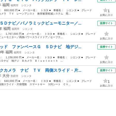
7年
福岡
福岡市
シエンタ
格： 860,000 円 ■ メーカー名： トヨタ ■ 車種名： シエンタ ■ グレード
1
メラ ＴＶ レーンアシスト 衝突被害軽減システム 両...
お気に入り
ＳＤナビ／パノラミックビューモニター／...
提携サイト
1年
福岡
福岡市
シエンタ
格： 1,767,000 円 ■ メーカー名： トヨタ ■ 車種名： シエンタ ■ グレード
ューモニター／両側パワースライドドア／セーフテ...
お気に入り
ッド ファンベースＧ ＳＤナビ 地デジ...
提携サイト
20年
福岡
福岡市
シエンタ
格： 1,158,000 円 ■ メーカー名： トヨタ ■ 車種名： シエンタ ■ グレード
Ｄナビ 地デジ Ｂカメラ Ｂｌｕｅｔｏｏｔｈ ...
お気に入り
クカメラ ナビ ＴＶ 両側スライド・片...
提携サイト
6年
大分
別府市
シエンタ
格： 640,000 円 ■ メーカー名： トヨタ ■ 車種名： シエンタ ■ グレード
1
側スライド・片側電動 スマートキー ３列シート ＣＶ...
お気に入り