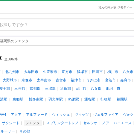
地元の掲示板 ジモティー
福岡県のシエンタ
車
全396件
市
北九州市
大牟田市
久留米市
直方市
飯塚市
田川市
柳川市
八女市
大野城市
宗像市
太宰府市
古賀市
福津市
うきは市
宮若市
嘉麻市
鞍手郡
三井郡
京都郡
三潴郡
遠賀郡
田川郡
八女郡
那珂川市
溝駅
東郷駅
博多南駅
羽犬塚駅
朽網駅
通谷駅
行橋駅
福間駅
AV4
アクア
アルファード
ウィッシュ
ヴィッツ
ヴェルファイア
ヴォク
サクシード
シエンタ
スプリンタートレノ
セルシオ
ノア
ハイエース
クルーザー
その他