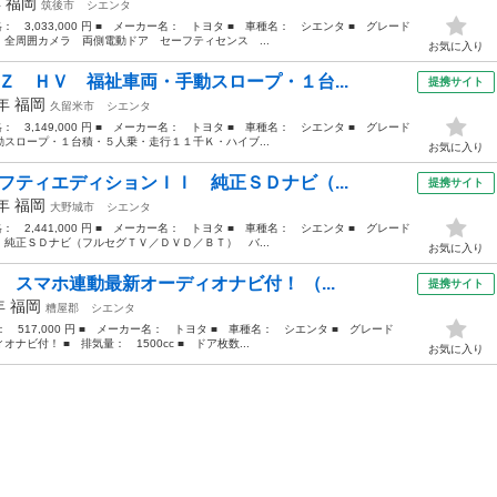
年
福岡
筑後市
シエンタ
格： 3,033,000 円 ■ メーカー名： トヨタ ■ 車種名： シエンタ ■ グレード
全周囲カメラ 両側電動ドア セーフティセンス ...
お気に入り
Ｚ ＨＶ 福祉車両・手動スロープ・１台...
提携サイト
4年
福岡
久留米市
シエンタ
格： 3,149,000 円 ■ メーカー名： トヨタ ■ 車種名： シエンタ ■ グレード
ロープ・１台積・５人乗・走行１１千Ｋ・ハイブ...
お気に入り
フティエディションＩＩ 純正ＳＤナビ（...
提携サイト
2年
福岡
大野城市
シエンタ
格： 2,441,000 円 ■ メーカー名： トヨタ ■ 車種名： シエンタ ■ グレード
純正ＳＤナビ（フルセグＴＶ／ＤＶＤ／ＢＴ） バ...
お気に入り
 スマホ連動最新オーディオナビ付！ （...
提携サイト
2年
福岡
糟屋郡
シエンタ
格： 517,000 円 ■ メーカー名： トヨタ ■ 車種名： シエンタ ■ グレード
ビ付！ ■ 排気量： 1500cc ■ ドア枚数...
お気に入り