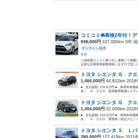
コミコミ🚘車検2年付！デ
948,000円
107,000km 0年
福
オンライン決済
車両
☆諸経費コミコミ乗り出し価格にて掲載し
お得な在庫車両多数御座いますので宜しけれ
トヨタ シエンタ Ｇ クエ
1,466,000円
44,812km 201
■ 支払総額: 156.8万円 ■ 車両本体価
名： Ｇ クエロ 衝突被害軽減システム
トヨタ シエンタ Ｇ クエ
1,454,000円
32,000km 201
■ 支払総額: 153.9万円 ■ 車両本体価
名： Ｇ クエロ 禁煙車／純正ナビ／バ
トヨタ シエンタ Ｘ Ｌパ
280,000円
127,419km 2011