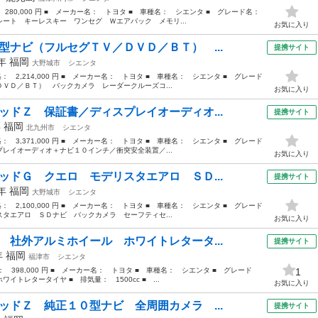
： 280,000 円 ■ メーカー名： トヨタ ■ 車種名： シエンタ ■ グレード名：
ート キーレスキー ワンセグ Ｗエアバック メモリ...
お気に入り
型ナビ（フルセグＴＶ／ＤＶＤ／ＢＴ） ...
提携サイト
2年
福岡
大野城市
シエンタ
格： 2,214,000 円 ■ メーカー名： トヨタ ■ 車種名： シエンタ ■ グレード
Ｄ／ＢＴ） バックカメラ レーダークルーズコ...
お気に入り
ッドＺ 保証書／ディスプレイオーディオ...
提携サイト
年
福岡
北九州市
シエンタ
格： 3,371,000 円 ■ メーカー名： トヨタ ■ 車種名： シエンタ ■ グレード
レイオーディオ＋ナビ１０インチ／衝突安全装置／...
お気に入り
ッドＧ クエロ モデリスタエアロ ＳＤ...
提携サイト
9年
福岡
大野城市
シエンタ
格： 2,100,000 円 ■ メーカー名： トヨタ ■ 車種名： シエンタ ■ グレード
タエアロ ＳＤナビ バックカメラ セーフティセ...
お気に入り
 社外アルミホイール ホワイトレタータ...
提携サイト
年
福岡
福津市
シエンタ
格： 398,000 円 ■ メーカー名： トヨタ ■ 車種名： シエンタ ■ グレード
1
トレタータイヤ ■ 排気量： 1500cc ■ ...
お気に入り
ッドＺ 純正１０型ナビ 全周囲カメラ ...
提携サイト