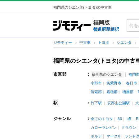
福岡県のシエンタ(トヨタ)の中古車
福岡版
都道府県選択
ジモティー
中古車
トヨタ
シエンタ
福岡県のシエンタ(トヨタ)の中古
市区郡
：
福岡県のシエンタ
福岡
小郡市
筑紫野市
春日市
筑紫郡
嘉穂郡
糟屋郡
駅
：
竹下駅
安部山公園駅
大
ジャンル
：
全てのトヨタ
86
bB
R
カローラレビン
クラウン
ポルテ
マークX
ランド