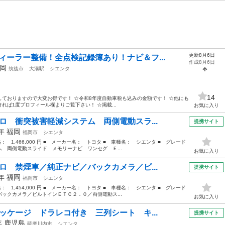
更新8月6日
ィーラー整備！全点検記録簿あり！ナビ＆フ...
作成8月6日
岡
筑後市
大溝駅
シエンタ
14
ておりますので大変お得です！ ☆令和8年度自動車税も込みの金額です！ ☆他にも
ば1度プロフィール欄よりご覧下さい！ ☆掲載...
お気に入り
ロ 衝突被害軽減システム 両側電動スラ...
提携サイト
8年
福岡
福岡市
シエンタ
格： 1,466,000 円 ■ メーカー名： トヨタ ■ 車種名： シエンタ ■ グレード
 両側電動スライド メモリーナビ ワンセグ Ｅ...
お気に入り
ロ 禁煙車／純正ナビ／バックカメラ／ビ...
提携サイト
8年
福岡
福岡市
シエンタ
格： 1,454,000 円 ■ メーカー名： トヨタ ■ 車種名： シエンタ ■ グレード
ックカメラ／ビルトインＥＴＣ２．０／両側電動ス...
お気に入り
ッケージ ドラレコ付き 三列シート キ...
提携サイト
年
鹿児島
薩摩川内市
シエンタ