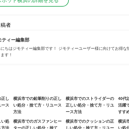
スポット横浜の詳細を見る
投稿者
モティー編集部
んにちはジモティー編集部です！ ジモティーユーザー様に向けてお得な
きます！
の正し
横浜市での鉛筆削りの正し
横浜市でのストライダーの
40
ユース
い処分・捨て方・リユース
正しい処分・捨て方・リユ
活躍
方法
ース方法
すす
しい処
横浜市でのガスファンヒー
横浜市でのクッションの正
横浜
ス方法
ターの正しい処分・捨て
しい処分・捨て方・リユー
い処