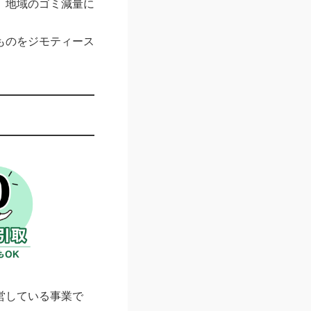
、地域のゴミ減量に
ものをジモティース
営している事業で