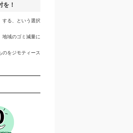
討を！
」する、という選択
、地域のゴミ減量に
ものをジモティース