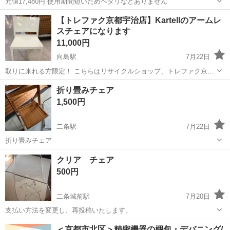
元値17,480円 使用期間短いためヘタリなどありません
京都
京都市
宇多野駅
椅子
【トレファク京都宇治店】Kartellのアームレ
スチェアになります
11,000円
向島駅
7月22日
取りに来れる方限定！ こちらはリサイクルショップ、トレファク京都
宇治店からの出品です。 ●商品情報 アイテム名:アームレスチェア ブ
京都
京都市
向島駅
椅子
トレファク
折り畳みチェア
ランド:Kartell サイズ：幅約46cm×奥行き約41cm×高さ約74...
1,500円
二条駅
7月22日
折り畳みチェア
京都
京都市
二条駅
椅子
クリア チェア
500円
二条城前駅
7月20日
支払い方法を変更し、再投稿いたします。
京都
京都市
二条城前駅
椅子
方法
＜京都市北区＞精密機器の梱包・デバニング/