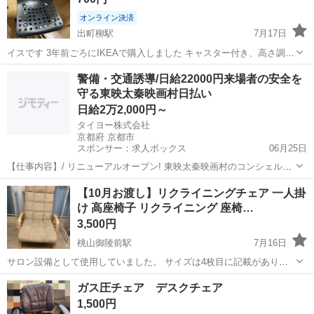
オンライン決済
出町柳駅
7月17日
イスです 3年前ごろにIKEAで購入しました キャスター付き、高さ調整
できます 全体的に使用感、小傷がありますので画像でご確認ください
京都
京都市
出町柳駅
椅子
警備・交通誘導/日給22000円来場者の安全を
机も出品していますので、ぜひご一緒にご検討ください
守る東映太秦映画村日払い
日給2万2,000円～
タイヨー株式会社
京都府 京都市
スポンサー：求人ボックス
06月25日
【仕事内容】/ リニューアルオープン! 東映太秦映画村のコンシェルジ
ュ! お仕事内容 リニューアルオープンする東映太秦映画村での 警備ス
アルバイト・パート
【10月お渡し】リクライニングチェア 一人掛
タッフをお願いします! 目指せ!「おもてなし」のできる警備員! 具体的
け 高座椅子 リクライニング 座椅…
には…? ・出入管理業務...
3,500円
桃山御陵前駅
7月16日
サロン設備として使用していました。 サイズは4枚目に記載がありま
す。
京都
京都市
桃山御陵前駅
椅子
ガス圧チェア デスクチェア
1,500円