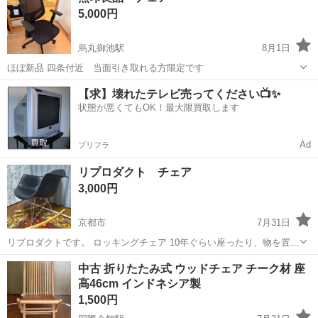
5,000円
リウレタンフォー...
烏丸御池駅
8月1日
ほぼ新品 四条付近 当面引き取れる方限定です
京都
京都市
烏丸御池駅
椅子
【求】壊れたテレビ売ってください📺✨
状態が悪くてもOK！最大限買取します
Ad
プリフラ
リプロダクト チェア
3,000円
京都市
7月31日
リプロダクトです。 ロッキングチェア 10年ぐらい座ったり、物を置い
たりとしていました。
京都
京都市
椅子
リプロダクト
中古 折りたたみ式 ウッドチェア チーク材 座
高46cm インドネシア製
1,500円