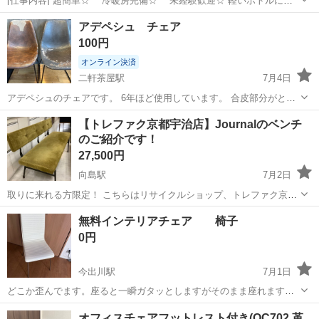
[仕事内容] 超簡単☆ 冷暖房完備☆ 未経験歓迎☆ 軽いボトルに傷
がないかをチェックしたり、 箱詰めしたりする機械を動かすお仕事！
京都
京都市
工場
アデペシュ チェア
【業務内容詳細】・投入作業スプレーの材料となる缶などの部品をラ
100円
イン上に流します・組立作業...
オンライン決済
二軒茶屋駅
7月4日
アデペシュのチェアです。 6年ほど使用しています。 合皮部分がとこ
ろどころ剥げてきています。 部品取り等にいかがでしょうか？
京都
京都市
二軒茶屋駅
椅子
【トレファク京都宇治店】Journalのベンチ
のご紹介です！
27,500円
向島駅
7月2日
取りに来れる方限定！ こちらはリサイクルショップ、トレファク京都
宇治店からの出品です。 ●商品情報 アイテム名:ベンチ ブラン
京都
京都市
向島駅
椅子
トレファク
無料インテリアチェア 椅子
ド:Jounal サイズ：幅約127cm×奥行き約50cm×高さ約73（...
0円
今出川駅
7月1日
どこか歪んでます。座ると一瞬ガタッとしますがそのまま座れます。
歪みを治して使ってくださるかたどなたかどうぞ。 見た目は綺麗です
京都
京都市
今出川駅
椅子
オフィスチェアフットレスト付き(OC702 革