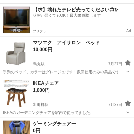
ーター業務。 機械への材料の投入と機械操作、 細かい物を検査する作
京都
京都市
工場
【求】壊れたテレビ売ってください📺✨
業です。 クリーンルーム内での作業もあります。 機械熱で暑い職場も
状態が悪くてもOK！最大限買取します
あります。 残業ほぼありま...
Ad
プリフラ
マツエク アイサロン ベッド
10,000円
烏丸駅
7月27日
手動のベッド、カラーはグレージュです！数回使用のみの美品です。
ビューティーガレージで現在も販売中のベッドです。
京都
京都市
烏丸駅
椅子
IKEAチェア
1,000円
出町柳駅
7月27日
IKEAのガーデニングチェアを家内で使ってました。
京都
京都市
出町柳駅
椅子
ゲーミングチェアー
0円