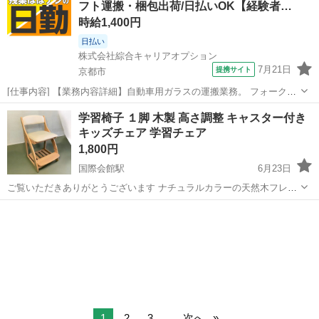
フト運搬・梱包出荷/日払いOK【経験者…
時給1,400円
日払い
株式会社綜合キャリアオプション
7月21日
提携サイト
京都市
[仕事内容] 【業務内容詳細】自動車用ガラスの運搬業務。 フォークリ
フトでの運搬(リーチカウンター)・梱包・出荷【取扱製品詳細】自動車
京都
京都市
工場
学習椅子 １脚 木製 高さ調整 キャスター付き
用ガラス 。＋お仕事探しはコンシェルスタッフにおまかせ＋。 あなた
キッズチェア 学習チェア
のお仕事探しをしっか...
1,800円
国際会館駅
6月23日
ご覧いただきありがとうございます ナチュラルカラーの天然木フレー
ムを使用した、温かみのあるデザインの学習椅子です。 座面・足置き
京都
京都市
国際会館駅
椅子
の高さ調整が可能で、お子様の成長に合わせて長くお使いいただけま
す。学習机はもちろん、ダイニング...
1
2
3
...
次へ