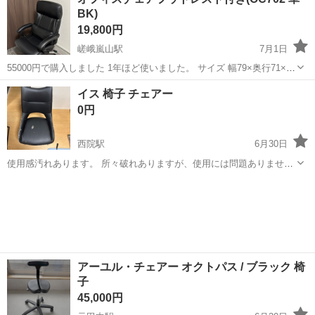
BK)
19,800円
嵯峨嵐山駅
7月1日
55000円で購入しました 1年ほど使いました。 サイズ 幅79×奥行71×高
さ110cm 素材 本革／合成皮革 重量 約22.5kg カラー ブラック
京都
京都市
嵯峨嵐山駅
椅子
イス 椅子 チェアー
0円
西院駅
6月30日
使用感汚れあります。 所々破れありますが、使用には問題ありませ
ん。 左右、45度まで回転で動きます。回しても手を離すと元に戻りま
京都
京都市
西院駅
椅子
す。 引き渡しは、ニトリ西院の近くになります。
アーユル・チェアー オクトパス / ブラック 椅
子
45,000円