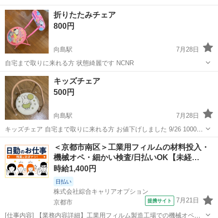
１つで1000円 1個1000円 2つで1800円 1個900円 3つで2400円 1個
京都
京都市
向島駅
椅子
デスク
折りたたみチェア
800円
800円
向島駅
7月28日
自宅まで取りに来れる方 状態綺麗です NCNR
京都
京都市
向島駅
椅子
折りたたみ
キッズチェア
500円
向島駅
7月28日
キッズチェア 自宅まで取りに来れる方 お値下げしました 9/26 1000円
→800
京都
京都市
向島駅
椅子
キッズチェア
＜京都市南区＞工業用フィルムの材料投入・
機械オペ・細かい検査/日払いOK【未経…
時給1,400円
日払い
株式会社綜合キャリアオプション
7月21日
提携サイト
京都市
[仕事内容] 【業務内容詳細】工業用フィルム製造工場での機械オペレ