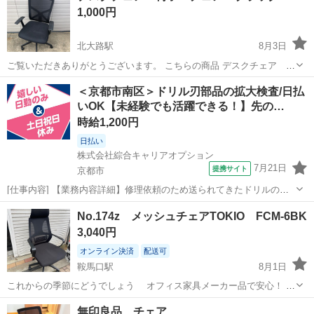
1,000円
北大路駅
8月3日
ご覧いただきありがとうございます。 こちらの商品 デスクチェア 椅
子 チェア ブラック となります！ 座席、シート部分に少しほこりが
京都
京都市
北大路駅
椅子
デスク
＜京都市南区＞ドリル刃部品の拡大検査/日払
あります（写真4枚目） あくまで中古品となります。 ご理解のある方
いOK【未経験でも活躍できる！】先の…
のみ、ご購入、ご...
時給1,200円
日払い
株式会社綜合キャリアオプション
7月21日
提携サイト
京都市
[仕事内容] 【業務内容詳細】修理依頼のため送られてきたドリルの刃
先などの金属部品を検査する業務。 コーティング前の部品を拡大鏡を
京都
京都市
工場
No.174z メッシュチェアTOKIO FCM-6BK
使って目視検査していただいたり、 洗浄後の部品の検査をしていただ
3,040円
きます。 【取扱製品情報】修理...
オンライン決済
配送可
鞍馬口駅
8月1日
これからの季節にどうでしょう オフィス家具メーカー品で安心！ ブ
ランド：TOKIO アームレスト：付き カラー：ブラック 材質：背：メ
京都
京都市
鞍馬口駅
椅子
上京区
無印良品 チェア
ッシュ(ポリエステル)/強化樹脂成型品 座：布張り(ポリエステル)/ポ