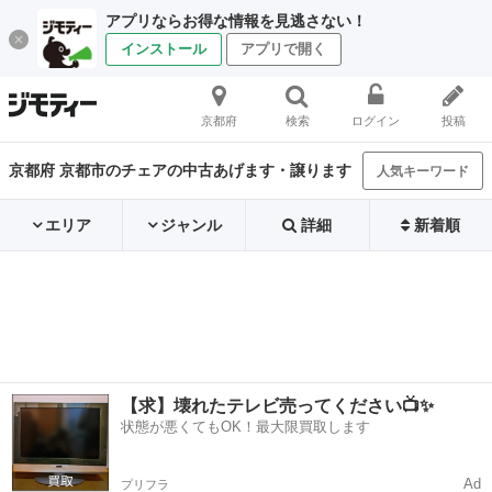
アプリならお得な情報を見逃さない！
インストール
アプリで開く
京都府
検索
ログイン
投稿
京都府 京都市のチェアの中古あげます・譲ります
人気キーワード
エリア
ジャンル
詳細
新着順
【求】壊れたテレビ売ってください📺✨
状態が悪くてもOK！最大限買取します
Ad
プリフラ