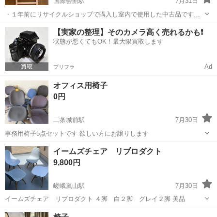
国際会館駅
7月31日
・１年前にリサイクルショップで購入し室内で使用した中古品です。
インドネシア製で、日本製に比べると造りが雑ですが、使用上の問題
京都
京都市
国際会館駅
椅子
座高
【実家の整理】そのカメラ高く売れるかも❗️
はありません。 ・サイズ：巾47cm、奥行61cm、高さ88cm、座面高さ
状態が悪くてもOK！最大限買取します
46cm ・重さ：...
Ad
プリフラ
オフィス用椅子
0円
二条城前駅
7月30日
事務用椅子5点セットです 欲しい方にお譲りします
京都
京都市
二条城前駅
椅子
オフィス
イームズチェア リプロダクト
9,800円
嵯峨嵐山駅
7月30日
イームズチェア リプロダクト ４脚 白２脚 グレイ２脚 美品
京都
京都市
嵯峨嵐山駅
椅子