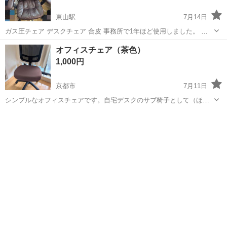
東山駅
7月14日
ガス圧チェア デスクチェア 合皮 事務所で1年ほど使用しました。 高
さ、ひじ掛け調節可 65x61x91cm 定価15,990円
京都
京都市
東山駅
椅子
ガス
オフィスチェア（茶色）
1,000円
京都市
7月11日
シンプルなオフィスチェアです。自宅デスクのサブ椅子として（ほと
んど使わず）置いていました。 もともと中古で購入したため、やや使
京都
京都市
椅子
用感はありますが、目立った傷などもなく、まだまだ長くご使用いた
だけるかと思います。子育てでス...