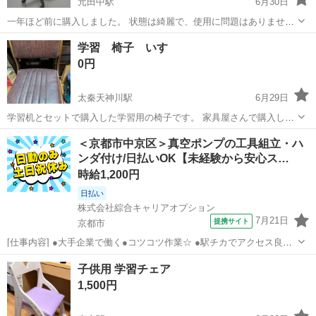
元田中駅
6月30日
一年ほど前に購入しました。 状態は綺麗で、使用に問題はありませ
ん。 体圧分散マットもおつけします。 詳細は商品サイトをご確認くだ
京都
京都市
元田中駅
椅子
学習 椅子 いす
さい: https://www.ayur-chair.com/f/octpus
0円
太秦天神川駅
6月29日
学習机とセットで購入した学習用の椅子です。 家具屋さんで購入した
ものになりますので、物自体は良いものかと思います。 使用しなくな
京都
京都市
太秦天神川駅
椅子
＜京都市中京区＞真空ポンプの工具組立・ハ
ったので出品です。 1台ございます。 座面は40センチ×40センチほど
ンダ付け/日払いOK【未経験から安心ス…
です。 よろしくお願...
時給1,200円
日払い
株式会社綜合キャリアオプション
7月21日
提携サイト
京都市
[仕事内容] ●大手企業で働く●コツコツ作業☆ ●駅チカでアクセス良好
です♪ ●土日休みでプライベートも大切にできます♪ 【業務内容詳細】
京都
京都市
工場
子供用 学習チェア
半導体を製造する機械に使われるポンプの組立業務。 工具やハンダな
1,500円
どを使用して組立てるお...