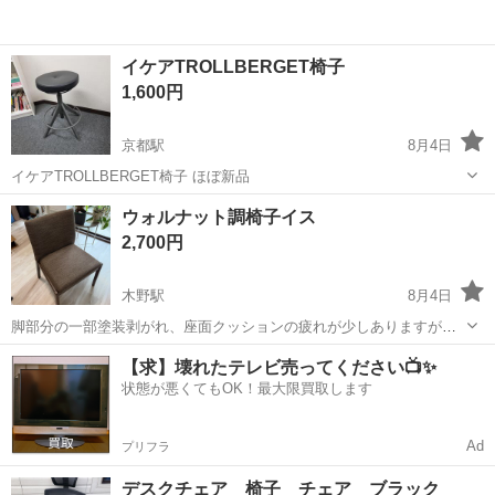
イケアTROLLBERGET椅子
1,600円
京都駅
8月4日
イケアTROLLBERGET椅子 ほぼ新品
京都
京都市
京都駅
椅子
イケア
ウォルナット調椅子イス
2,700円
木野駅
8月4日
脚部分の一部塗装剥がれ、座面クッションの疲れが少しありますが、
全体として綺麗かと思います。フレームはウォルナット調の木材です
京都
京都市
木野駅
椅子
【求】壊れたテレビ売ってください📺✨
ので高級感あります。 喫煙者、ペットおりません。匂いも気にならな
状態が悪くてもOK！最大限買取します
いかと思います NCNRでお願い...
Ad
プリフラ
デスクチェア 椅子 チェア ブラック