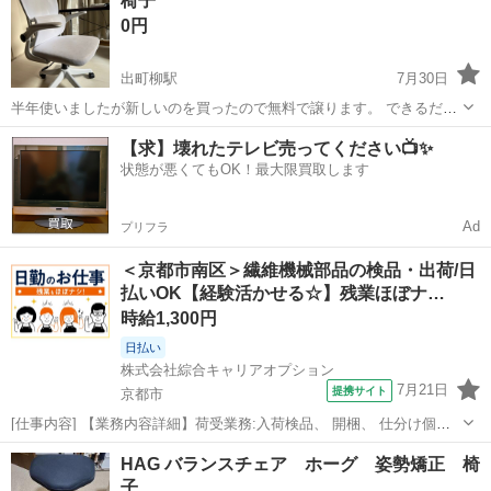
椅子
0円
出町柳駅
7月30日
半年使いましたが新しいのを買ったので無料で譲ります。 できるだけ
早く受け取ってくれるとありがたいです。
京都
京都市
出町柳駅
椅子
無料
【求】壊れたテレビ売ってください📺✨
状態が悪くてもOK！最大限買取します
Ad
プリフラ
＜京都市南区＞繊維機械部品の検品・出荷/日
払いOK【経験活かせる☆】残業ほぼナ…
時給1,300円
日払い
株式会社綜合キャリアオプション
7月21日
提携サイト
京都市
[仕事内容] 【業務内容詳細】荷受業務:入荷検品、 開梱、 仕分け個装
検査業務:計量、 計測出荷業務:個装、 梱包、 発送【取扱製品情報】繊
京都
京都市
仕分け
HAG バランスチェア ホーグ 姿勢矯正 椅
維機械 。＋お仕事探しはコンシェルスタッフにおまかせ＋。 あなたの
子
お仕事探しをし...