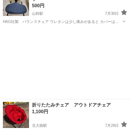
500円
山科駅
7月30日
HAG社製 バランスチェア ウレタンは少し痛みがあると カバーは最
近変えました。 本体はだいぶスレ等があります。 使えってもらえる方
京都
京都市
山科駅
椅子
HAG
に
折りたたみチェア アウトドアチェア
1,100円
北大路駅
7月29日