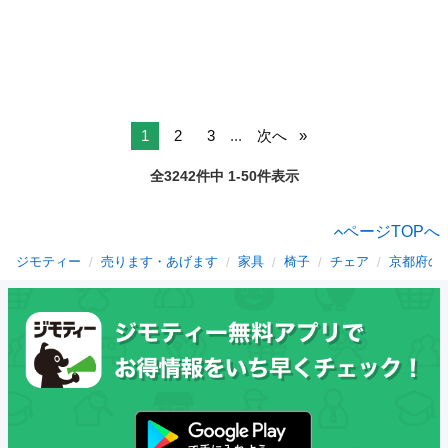
1
2
3
...
次へ
全3242件中 1-50件表示
ページTOPへ
ジモティー
売ります・あげます
家具
椅子
チェア
京都府の