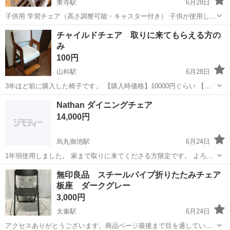
東寺駅
6月28日
子供用 学習チェア（高さ調整可能・キャスター付き） 子供が使用して
いた学習チェアです。 座面・足置きの高さを調整できるため、お子様
京都
京都市
東寺駅
椅子
チャイルドチェア 取りに来てもらえる方の
の成長に合わせて長くお使いいただけます。 * 高さ調整可能 * キャス
み
ター付きで移動も楽...
100円
山科駅
6月28日
3年ほど前に購入した椅子です。 【購入時価格】10000円ぐらい 【サ
イズ】縦：80cm、横：40cm、奥行き：50cm （大体です） 【傷など
京都
京都市
山科駅
椅子
チャイルド
Nathan ダイニングチェア
の状態】やや塗装が剥げているところがあります。 【アピールポイン
14,000円
ト】状態...
烏丸御池駅
6月24日
1年弱使用しました。 家まで取りに来てくださる方限定です。 よろし
くお願いします。 写真後ほど追加
京都
京都市
烏丸御池駅
椅子
ダイニング
無印良品 スチールパイプ折りたたみチェア
板座 ダークグレー
3,000円
太秦駅
6月24日
アクセスありがとうございます。商品ページ最後まで目を通していた