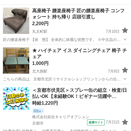
高座椅子 腰楽座椅子 匠の腰楽座椅子 コンフ
ォシート 持ち帰り 店頭引渡し
2,200円
丸太町駅
7月10日
匠の腰楽座椅子 【状 態】 全体的に綺麗な状態です。 ※中古品の
為、ご理解の上、ご購入のほど、よろしくお願いします。 【サイズ】
京都
京都市
丸太町駅
椅子
持ち帰り
★ ハイチェア イス ダイニングチェア 椅子 チ
590×645×470mm 【材 質】 構造部材：ポリプロピレン ...
ェア
1,000円
北大路駅
7月8日
こちらの商品は、京都市北区リサイクルショップリンリンからの出品
となります。 当店は、家具・家電・食器・骨董品・日用品など、多種
京都
京都市
北大路駅
椅子
イス
＜京都市伏見区＞スプレー缶の組立・検査/日
多様な商品を取り揃えております。 昭和レトロなレア商品も沢山ござ
払いOK【未経験OK！ビギナー活躍中…
いますので、店内を見るだけ...
時給1,220円
日払い
株式会社綜合キャリアオプション
7月21日
提携サイト
京都市