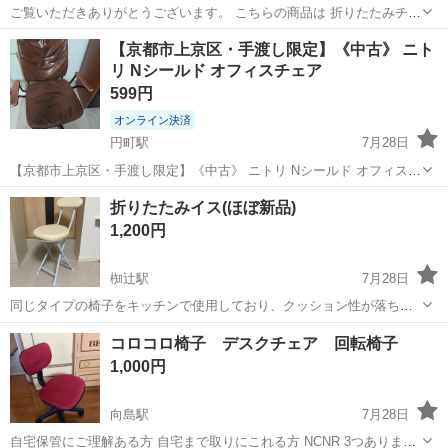
ご覧いただきありがとうございます。 こちらの商品は 折りたたみチェ
ア アウトドアチェア になります！ ノーブランド 折りたたみ式 カラ
京都
京都市
北大路駅
椅子
アウトドア
【京都市上京区・手渡し限定】《中古》 ニト
ー レッド ●配達について 京都市内であれば+3,000円で配達致しま
リ Nシールド オフィスチェア
す。 ...
599円
オンライン決済
円町駅
7月28日
【京都市上京区・手渡し限定】《中古》 ニトリ Nシールド オフィスチ
ェア ビジネスチェア ワークチェア ダイニングチェア ダークブラウン
京都
京都市
円町駅
椅子
折りたたみイス(ほぼ新品)
新品価格：約15,000円 数年使用しており、汚れや傷がある状態です。
1,200円
2...
椥辻駅
7月28日
同じタイプの椅子をキッチンで使用しており、クッション性が落ちて
きたので買い替えようと購入しましたが、 布地よりビニール生地の方
京都
京都市
椥辻駅
椅子
コロコロ椅子 デスクチェア 回転椅子
が個人的に良かったので、出品致します。 試し座りをしたのみで、ほ
1,000円
ぼ未使用です！
向島駅
7月28日
自宅保管にご理解ある方 自宅まで取りにこれる方 NCNR 3つあります