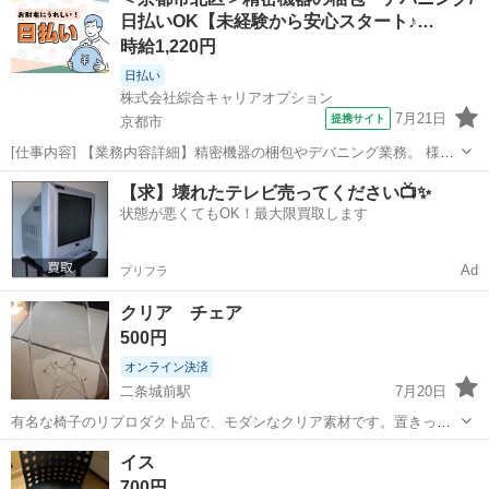
日払いOK【未経験から安心スタート♪…
時給1,220円
日払い
株式会社綜合キャリアオプション
7月21日
提携サイト
京都市
[仕事内容] 【業務内容詳細】精密機器の梱包やデバニング業務。 様々
のサイズの機械・機械部品を専用の資材を用いて梱包していただくお
京都
京都市
工場
【求】壊れたテレビ売ってください📺✨
仕事です。 【取扱製品情報】精密機器 。＋お仕事探しはコンシェルス
状態が悪くてもOK！最大限買取します
タッフにおまかせ＋。 あ...
Ad
プリフラ
クリア チェア
500円
オンライン決済
二条城前駅
7月20日
有名な椅子のリプロダクト品で、モダンなクリア素材です。置きっぱ
なしにしていてほとんど座っていません。
京都
京都市
二条城前駅
椅子
イス
700円