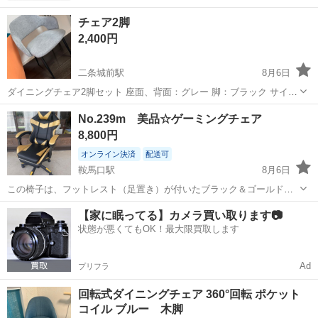
チェア2脚
2,400円
二条城前駅
8月6日
ダイニングチェア2脚セット 座面、背面：グレー 脚：ブラック サイズ
は4枚目の写本を確認下さい 目立つ汚れ無し 使用期間は約1年 取扱説
京都
京都市
二条城前駅
椅子
No.239m 美品☆ゲーミングチェア
明書、保証書付き 8/23、24、25の三日間で受取に来て下さる方にお譲
8,800円
りします ...
オンライン決済
配送可
鞍馬口駅
8月6日
この椅子は、フットレスト（足置き）が付いたブラック＆ゴールドの
ゲーミングチェアです。快適性: PUレザー素材で、ヘッドレストとラ
京都
京都市
鞍馬口駅
椅子
【家に眠ってる】カメラ買い取ります📷
ンバーサポート（腰当て）が付属しています。機能: リクライニングや
状態が悪くてもOK！最大限買取します
高さ調節が可能で、デスクワーク...
Ad
プリフラ
回転式ダイニングチェア 360°回転 ポケット
コイル ブルー 木脚