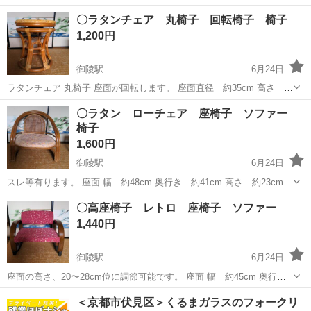
だけると幸いです。 高さ79cm横幅45cm奥行50cm 【商品に関して】
京都
京都市
太秦駅
椅子
商品
〇ラタンチェア 丸椅子 回転椅子 椅子
・掲載にあたり簡易的な清掃はしてあります。特に記載が無い...
1,200円
御陵駅
6月24日
ラタンチェア 丸椅子 座面が回転します。 座面直径 約35cm 高さ 約
41cm
京都
京都市
御陵駅
椅子
ラタンチェア
〇ラタン ローチェア 座椅子 ソファー
椅子
1,600円
御陵駅
6月24日
スレ等有ります。 座面 幅 約48cm 奥行き 約41cm 高さ 約23cm
背もたれ 高さ 約57cm
京都
京都市
御陵駅
椅子
ラタン
〇高座椅子 レトロ 座椅子 ソファー
1,440円
御陵駅
6月24日
座面の高さ、20〜28cm位に調節可能です。 座面 幅 約45cm 奥行
き 約36cm 背もたれ 高さ 約46cm
京都
京都市
御陵駅
椅子
レトロ
＜京都市伏見区＞くるまガラスのフォークリ