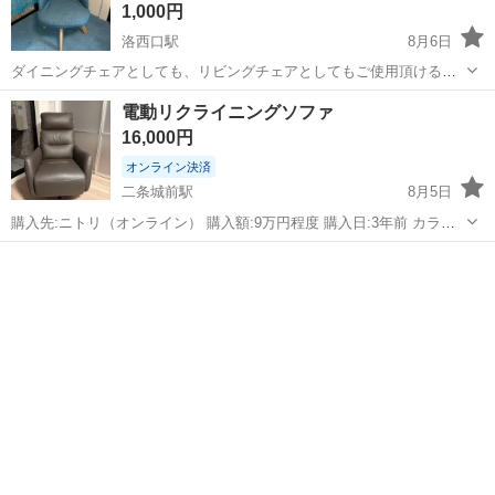
1,000円
洛西口駅
8月6日
ダイニングチェアとしても、リビングチェアとしてもご使用頂けるオ
シャレなソファチェア360度回転式の椅子になります。 購入して2年ほ
京都
京都市
洛西口駅
椅子
ダイニング
電動リクライニングソファ
ど使用。 座面のクッション部分が少しだけ弱くなっています。 クッシ
16,000円
ョン性のある座布団などひいて...
オンライン決済
二条城前駅
8月5日
購入先:ニトリ（オンライン） 購入額:9万円程度 購入日:3年前 カラー:
ブラウン その他:不具合一切無し
京都
京都市
二条城前駅
椅子