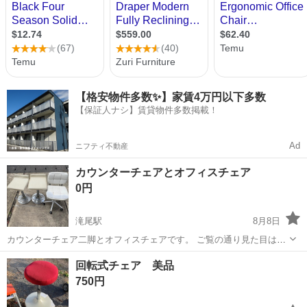
【格安物件多数✨】家賃4万円以下多数
【保証人ナシ】賃貸物件多数掲載！
Ad
ニフティ不動産
カウンターチェアとオフィスチェア
0円
滝尾駅
8月8日
カウンターチェア二脚とオフィスチェアです。 ご覧の通り見た目はか
なり痛んでいますが、 油圧部分やコロコロ部分はバリバリ健在です。
大分
大分市
滝尾駅
椅子
回転式チェア 美品
室内保管でした。 もし、ご自身でメンテナンスして使う方や、屋外で
750円
使う方、夏休みの自由工作に使う...