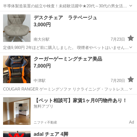
半導体製造装置の組立や検査！未経験活躍中★20代～30代の男女活躍
中★ワンルーム寮完備！赴任旅費会社負担！マイカー通勤OK！無料駐
熊本
その他
デスクチェア ラテベージュ
車場あり！正社員登用あり！《熊本県菊池郡大津町》 人気の工場のお
3,000円
仕事 ◇半導体製造装置の組立...
南大分駅
7月23日
定価9,980円 2年ほど前に購入しました。 喫煙者やペットはいません。
サイズや使用感は写真を確認ください。 ノークレームノーリターンを
大分
大分市
南大分駅
椅子
クーガーゲーミングチェア美品
ご了承頂ける方のみご購入ください。
7,000円
中津駅
7月20日
COUGAR RANGER ゲーミングソファ リクライニング・フットレスト
付き クッション付属 使用に伴う小傷はありますが、破れなく比較的き
大分
中津市
中津駅
椅子
現状
【ペット相談可】家賃1ヶ月0円物件あり！
れいです。 配送も近場であれば可能です
無料アプリ
Ad
ニフティ不動産
adal チェア 4脚