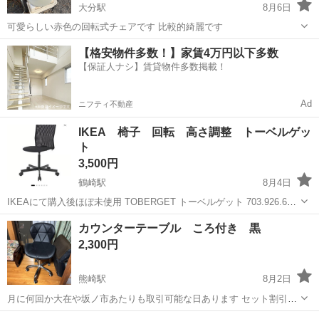
大分駅
8月6日
可愛らしい赤色の回転式チェアです 比較的綺麗です
大分
大分市
大分駅
椅子
【格安物件多数！】家賃4万円以下多数
【保証人ナシ】賃貸物件多数掲載！
Ad
ニフティ不動産
IKEA 椅子 回転 高さ調整 トーベルゲッ
ト
3,500円
鶴崎駅
8月4日
IKEAにて購入後ほぼ未使用 TOBERGET トーベルゲット 703.926.60
チェアの高さを調節できるので、自分に合った高さで快適に座れます
大分
大分市
鶴崎駅
椅子
カウンターテーブル ころ付き 黒
安全キャスターは感圧式ロック機能付き。立ち上がるとチェアが動か
2,300円
ないよう...
熊崎駅
8月2日
月に何回か大在や坂ノ市あたりも取引可能な日あります セット割引あ
ります 動物買ってません タバコ吸いません できれば平日、土曜日午
大分
臼杵市
熊崎駅
椅子