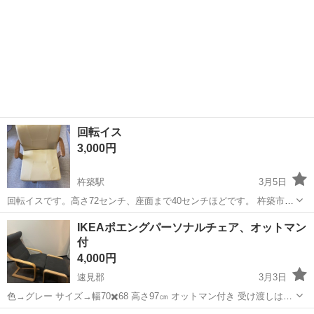
回転イス
3,000円
杵築駅
3月5日
回転イスです。高さ72センチ、座面まで40センチほどです。 杵築市に
取りに来てくださる方を優先させていただきます。よろしくお願いし
大分
杵築市
杵築駅
椅子
イス
IKEAポエングパーソナルチェア、オットマン
ます。
付
4,000円
速見郡
3月3日
色→グレー サイズ→幅70✖️68 高さ97㎝ オットマン付き 受け渡しは速
見郡日出町になります。