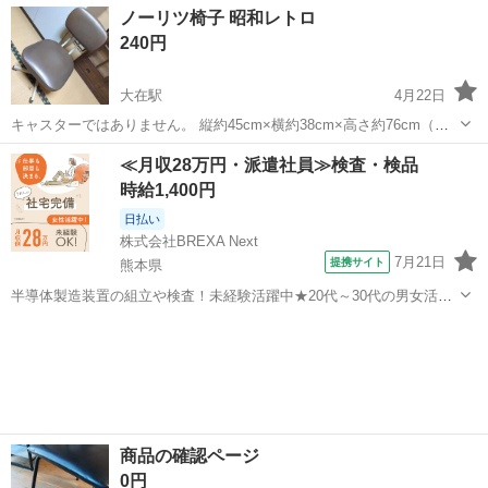
大分
大分市
椅子
ノーリツ椅子 昭和レトロ
240円
大在駅
4月22日
キャスターではありません。 縦約45cm×横約38cm×高さ約76cm（座
面までの高さ43cm） 高さ調節は可能そうですが、ネジで留めてある
大分
大分市
大在駅
椅子
ノーリツ
≪月収28万円・派遣社員≫検査・検品
ので調節は面倒そうです。 10年以上自宅保管していたものです。 破れ
時給1,400円
やスレ、傷...
日払い
株式会社BREXA Next
7月21日
提携サイト
熊本県
半導体製造装置の組立や検査！未経験活躍中★20代～30代の男女活躍
中★ワンルーム寮完備！赴任旅費会社負担！マイカー通勤OK！無料駐
熊本
その他
車場あり！正社員登用あり！《熊本県菊池郡大津町》 人気の工場のお
仕事 ◇半導体製造装置の組立...
商品の確認ページ
0円