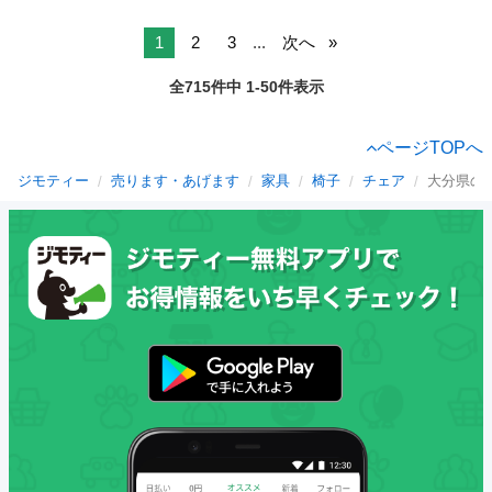
1
2
3
...
次へ
全715件中 1-50件表示
ページTOPへ
ジモティー
売ります・あげます
家具
椅子
チェア
大分県の