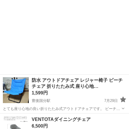
後希望です 中古品は完璧を求める方はご遠慮ください 中古の理解でき
る方 子供服や雑...
防水 アウトドアチェア レジャー椅子 ビーチ
チェア 折りたたみ式 座り心地…
1,599円
豊後国分駅
7月29日
とても座り心地の良い折りたたみ式アウトドアチェアです。 ビーチチ
ェアー、ディレクターチェアーとしても。 とても綺麗です。 色はブル
大分
大分市
豊後国分駅
椅子
アウトドア
VENTOTAダイニングチェア
ーで、材質も厚いビニールなので、雨や水に濡れても拭き取れば大丈
6,500円
夫です。 汚れなどもふけばとれま...