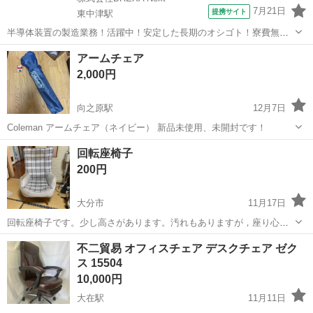
7月21日
提携サイト
東中津駅
半導体装置の製造業務！活躍中！安定した長期のオシゴト！寮費無料
★赴任旅費会社負担◎20代～40代の男性活躍中★未経験活躍中！高時
大分
中津市
東中津駅
その他
アームチェア
給1,500円！《大分県中津市》 人気の工場のお仕事 ◇半導体装置内部
2,000円
のシート製造◇ ＊クリー...
向之原駅
12月7日
Coleman アームチェア（ネイビー） 新品未使用、未開封です！
大分
大分市
向之原駅
椅子
アームチェア
回転座椅子
200円
大分市
11月17日
回転座椅子です。少し高さがあります。汚れもありますが，座り心地
は良いです、気にならない方いかがですか？
大分
大分市
椅子
汚れ
不二貿易 オフィスチェア デスクチェア ゼク
ス 15504
10,000円
大在駅
11月11日