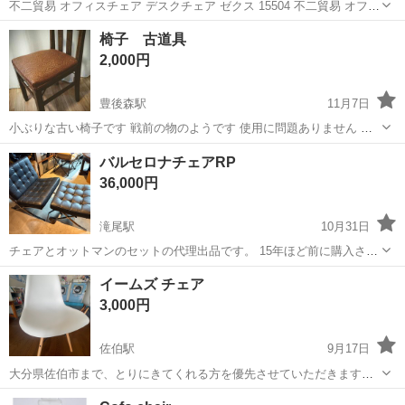
不二貿易 オフィスチェア デスクチェア ゼクス 15504 不二貿易 オフィ
スチェア デスクチェア 幅69.5×奥行63×高さ105~113cm ブラウン オッ
大分
大分市
大在駅
椅子
不二貿易
椅子 古道具
トマン付き 無段階リクライニング 昇降式 合皮 ゼクス 1...
2,000円
豊後森駅
11月7日
小ぶりな古い椅子です 戦前の物のようです 使用に問題ありません 購
入したときから座面裏にテープが貼られています
大分
中津市
豊後森駅
椅子
古道具
バルセロナチェアRP
36,000円
滝尾駅
10月31日
チェアとオットマンのセットの代理出品です。 15年ほど前に購入され
たもので、年式は立っていますので、皮に痛み感はあります。購入
大分
大分市
滝尾駅
椅子
セット
イームズ チェア
時、20万円ちょっとの価格だったとのこと。大きめの家具ですので郵
3,000円
送対応は難しいです。取りに来ていた...
佐伯駅
9月17日
大分県佐伯市まで、とりにきてくれる方を優先させていただきます。
よろしくおねがいします。 同じものが2脚あります。 まとめてご購入
大分
佐伯市
佐伯駅
椅子
イームズ