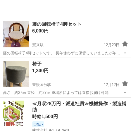
籐の回転椅子4脚セット
6,000円
賀来駅
12月20日
籐の回転椅子4脚セットです。 長年使わずに保管していましたが年代
物ですので部分的な劣化が見られます。 神経質な方の購入はご遠慮く
大分
大分市
賀来駅
椅子
セット
椅子
ださい。
1,300円
豊後国分駅
12月12日
高さ 約27㎝ 直径 約27㎝ ※場所によっては直接お届け可能
大分
大分市
豊後国分駅
椅子
届け
≪月収28万円・派遣社員≫機械操作・製造補
助
時給1,500円
日払い
株式会社BREXA Next