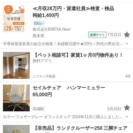
片方の肘置きが外れてしまいました。折れてはいないので、修理でき
大分
大分市
椅子
背もたれ
≪月収28万円・派遣社員≫検査・検品
る方なら、元通りになるかもしれませんが、保証はできない事を了承
時給1,400円
願います。 単体でも椅子としては使え...
日払い
株式会社BREXA Next
7月21日
提携サイト
熊本県
半導体製造装置の組立や検査！未経験活躍中★20代～30代の男女活躍
中★ワンルーム寮完備！赴任旅費会社負担！マイカー通勤OK！無料駐
熊本
その他
【ペット相談可】家賃1ヶ月0円物件あり！
車場あり！正社員登用あり！《熊本県菊池郡大津町》 人気の工場のお
無料アプリ
仕事 ◇半導体製造装置の組立...
Ad
ニフティ不動産
セイルチェア ハンマーミュラー
65,000円
高城駅
5月15日
カラー:フェザーグレー オフィスチェア 2024年11月に購入しました。
身体に合わず、数回しか使用しておりません。状態は傷なく綺麗で
大分
大分市
高城駅
椅子
セイルチェア
【非売品】ランドクルーザー250 三脚チェア
す。 状態を確認してからの購入でも大丈夫ですので、気軽に声かけて