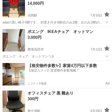
14,000円
光岡駅
7月16日
adalの黒い椅子4脚です。 肘置き付き4脚(右のみ2脚、左のみ2脚)の出
品です。 ※肘置きなし2脚はお取引済です。 極力まとめ買いをしてい
大分
日田市
光岡駅
椅子
価格
ポエング IKEAチェア オットマン
ただきたいですが、バラ売りも承ります。 バラ売り時の価格はお問い
3,000円
合わせください。 ...
豊後高田市
7月12日
ポエング チェア オットマンつき
大分
豊後高田市
椅子
【格安物件多数✨】家賃4万円以下多数
【保証人ナシ】賃貸物件多数掲載！
Ad
ニフティ不動産
オフィスチェア 黒 難あり
300円
東中津駅
6月29日