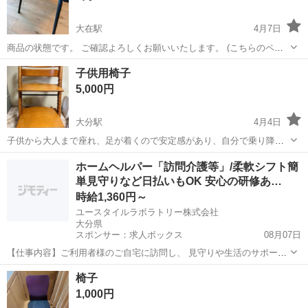
大在駅
4月7日
商品の状態です。 ご確認よろしくお願いいたします。 (こちらのペー
ジでは販売してません)
大分
大分市
大在駅
椅子
商品
子供用椅子
5,000円
大分駅
4月4日
子供から大人まで座れ、足が着くので安定感があり、自分で乗り降り
できます。3人の子供が使用しましたので、神経質の方はご遠慮くださ
大分
大分市
大分駅
椅子
大人
ホームヘルパー「訪問介護等」/柔軟シフト簡
い。本来ならガードが着いてますが、こちらはありません。ガンガン
単見守りなど日払いもOK 安心の研修あ…
使え、長く使えます。ご検討よろしくお...
時給1,360円～
ユースタイルラボラトリー株式会社
大分県
スポンサー：求人ボックス
08月07日
【仕事内容】ご利用者様のご自宅に訪問し、 見守りや生活のサポート
を行う 訪問介護のお仕事です! 未経験から始める方が8割です! 具体的
アルバイト・パート
椅子
な内容 ・見守り ・食事介助 ・身の回りの整理整頓 ・洗濯物の片付け
1,000円
・痰の吸引 ・身体を清潔に...