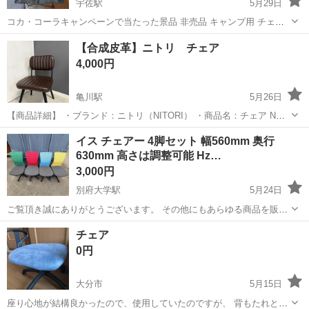
宇佐駅
5月29日
コカ・コーラキャンペーンで当たった景品 非売品 キャンプ用 チェア
黒 下に物をおく所と ドリンクおける所があります 未使用品 当方は 使
大分
豊後高田市
宇佐駅
椅子
【合成皮革】ニトリ チェア
う事がないので出品です 収納袋にいれていたので折りジワご了承くだ
4,000円
さいm(_ _)m...
亀川駅
5月26日
【商品詳細】 ・ブランド：ニトリ（NITORI） ・商品名：チェア Nシ
ールド ゲーリック2 ・サイズ：幅465×奥行550×高さ805mm（座面高
大分
別府市
亀川駅
椅子
合成皮革
イス チェアー 4脚セット 幅560mm 奥行
455mm） ・カラー：ダークブラウン ・素材：合成皮革（Nシールド）
630mm 高さは調整可能 Hz…
× ス...
3,000円
別府大学駅
5月24日
ご覧頂き誠にありがとうございます。 その他にもあらゆる商品を販売
しております。 よろしければ商品一覧ページをご覧下さい(^-^)
大分
別府市
別府大学駅
椅子
商品
チェア
https://jmty.jp/s/profiles/60ae33e186b27139d1...
0円
大分市
5月15日
座り心地が結構良かったので、使用していたのですが、 背もたれと、