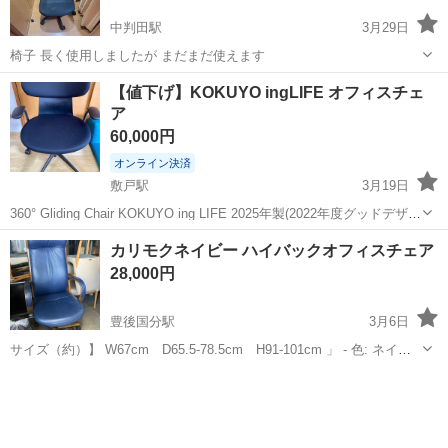
中判田駅
3月29日
椅子 長く使用しましたが まだまだ使えます
大分
大分市
中判田駅
椅子
【値下げ】KOKUYO ingLIFE オフィスチェ
ア
60,000円
オンライン決済
敷戸駅
3月19日
360° Gliding Chair KOKUYO ing LIFE 2025年製(2022年度グッドデザイ
ン賞受賞) ⭐︎新品、未使用 背クッションタイプ、肘付き、黒色、キャス
大分
大分市
敷戸駅
椅子
KOKUYO
カリモクネイビー ハイバックオフィスチェア
ター付 一度も使用しておらず新品になりま...
28,000円
豊後国分駅
3月6日
サイズ（約）】 W67cm D65.5-78.5cm H91-101cm 」 - 色: ネイビ
ー - デザイン: ハイバック - 脚の素材: 木製 - アームレスト: 有 - 回転機
大分
大分市
豊後国分駅
椅子
アームレスト
能: 有 マンガ倉庫わさだか稙...