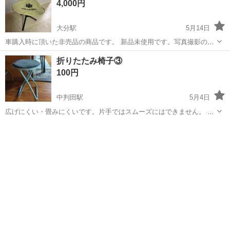
4,000円
ください。 引取先は、私の...
大分駅
5月14日
車購入時に頂いた非売品の商品です。 新品未使用です。写真撮影の
為、開封しただけです。 手に入らないもので希少価値があります。 早
大分
大分市
大分駅
椅子
希少価値
折りたたみ椅子③
い者勝ちです。 - ブランド: トヨタ ランドクルーザー250 - タイプ: 折
100円
りたたみ椅子 ...
中判田駅
5月4日
広げにくい・畳みにくいです。片手ではスムーズにはできません。 畳
んだ状態で32×70cm 直径約32cm×高さ約45cm 10年以上自宅保管して
大分
大分市
中判田駅
椅子
折りたたみ
いたものです。 傷・汚れなど、気になる方は取引をお控えください。
・フ...