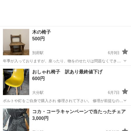
木の椅子
500円
別府駅
6月9日
年季が入っておりますが、座ったり、物をのせたりは問題なくできま
す。
大分
別府市
別府駅
椅子
おしゃれ椅子 訳あり最終値下げ
600円
大分駅
6月7日
ボルトや釘をご自身で購入され 修理されて下さい。 修理が前提なので
ご理解いただける方のみご検討ください。 1脚の販売です。
大分
大分市
大分駅
椅子
ボルト
コカ・コーラキャンペーンで当たったチェア
3,000円