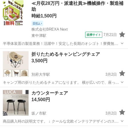
大分
速見郡
椅子
IKEA
≪月収28万円・派遣社員≫機械操作・製造補
助
時給1,500円
日払い
株式会社BREXA Next
7月21日
提携サイト
東中津駅
半導体装置の製造業務！活躍中！安定した長期のオシゴト！寮費無料
★赴任旅費会社負担◎20代～40代の男性活躍中★未経験活躍中！高時
大分
中津市
東中津駅
その他
折りたためるキャンピングチェア
給1,500円！《大分県中津市》 人気の工場のお仕事 ◇半導体装置内部
3,500円
のシート製造◇ ＊クリー...
別府大学駅
3月2日
キャンプ用の折りたためるチェアになります。 横が広いので、座って
あぐらをかくこともできます。 細かい傷等ありますので、ご了承いた
大分
別府市
別府大学駅
椅子
キャンピング
カウンターチェア
だける方のみご購入をお願いいたします。
14,500円
坂ノ市駅
3月2日
商品購入時の説明文です。 ↓ クールな北欧インテリアデザインのスタ
イリッシュなカウンター・チェア、高さは75cmです。 座面はポリプ