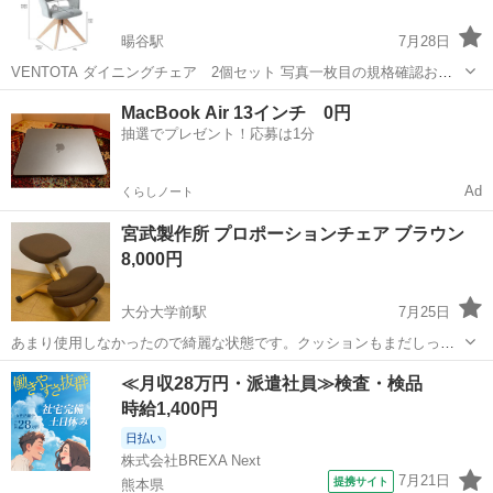
暘谷駅
7月28日
VENTOTA ダイニングチェア 2個セット 写真一枚目の規格確認お願
い致します。 26年3月に買いましたが、使用の為出品してます。 一個
大分
速見郡
暘谷駅
椅子
MacBook Air 13インチ 0円
はほぼ未使用に近い、 右のは少し使用感あります。 あくまで、中古
抽選でプレゼント！応募は1分
品でございますの...
Ad
くらしノート
宮武製作所 プロポーションチェア ブラウン
8,000円
大分大学前駅
7月25日
あまり使用しなかったので綺麗な状態です。クッションもまだしっか
りと弾力があります。
大分
大分市
大分大学前駅
椅子
≪月収28万円・派遣社員≫検査・検品
時給1,400円
日払い
株式会社BREXA Next
7月21日
提携サイト
熊本県