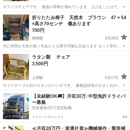
オフィスチェアです。 座面の昇降が壊れています。上げることはでき
ますが、座ると体重で下がります。背もたれ部分ハゲあります。ご理
大分
中津市
東中津駅
椅子
折りたたみ椅子 天然木 ブラウン 47 × 54
解頂ける方の購入お願いいたします。 普通に座るだけなら椅子のクッ
×高さ70センチ 傷あります
ションもそんなにへたってなく、いい...
700円
熊崎駅
6月28日
月に何回か大在や坂ノ市あたりも取引可能な日あります セット割引あ
ります 動物買ってません タバコ吸いません できれば平日、土曜日午
大分
臼杵市
熊崎駅
椅子
天然
ラタン製 チェア
後希望です 中古品は完璧を求める方はご遠慮ください 中古の理解でき
3,500円
る方 子供服や雑...
上岡駅
6月17日
サイドテーブル付のラタンのベンチです。 籐製品特有のささくれやイ
タミがあります。 サイズ（約） 幅89×奥行き56×高さ56（ｃｍ） 座
大分
佐伯市
上岡駅
椅子
【未経験OK🚚】月収30万↑中型免許ドライバ
面までの高さ31（ｃｍ） お使い頂ける方がいらっしゃいましたら...
ー募集
完全週休2日で安定転職
Ad
ドライバーダイレクト
≪月収28万円・派遣社員≫機械操作・製造補