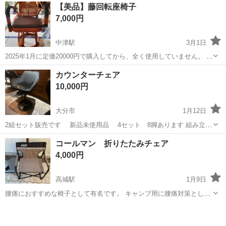
大分
大分市
坂ノ市駅
椅子
カウンター
【美品】藤回転座椅子
ロピレン製で人間工学に基づくデザインのため、カウンター・チェア
7,000円
でありながら長時間座っても疲...
中津駅
3月1日
2025年1月に定価20000円で購入してから、全く使用していません。 と
ても綺麗な状態です(^-^)
大分
中津市
中津駅
椅子
カウンターチェア
10,000円
大分市
1月12日
2組セット販売です 新品未使用品 4セット 8脚あります 組み立て
ましたが サイズが合わなかったので 出品しました 高さ90cm〜
大分
大分市
椅子
カウンター
コールマン 折りたたみチェア
110cm調整できます 大分市内 現物渡しになります
4,000円
高城駅
1月9日
腰痛におすすめな椅子として有名です。 キャンプ用に腰痛対策として
購入したのですが 我が家のキャンプスタイルと合わず 1回使用したき
大分
大分市
高城駅
椅子
コールマン
り使用してません。 定価は6,490円になります。 サイドテーブルデッ
キチェアST(グ...