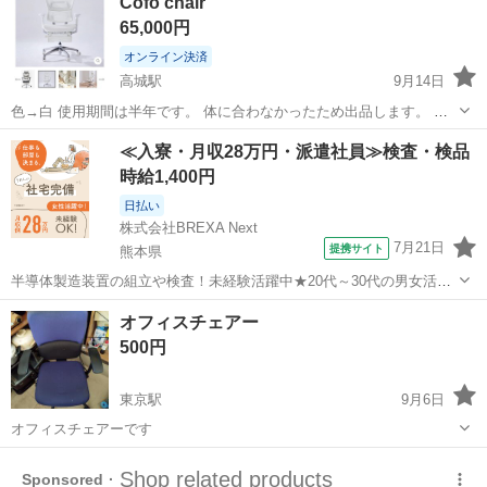
Cofo chair
の場合は500円お値引きの5,500円にさせていただきます。
65,000円
オンライン決済
高城駅
9月14日
色→白 使用期間は半年です。 体に合わなかったため出品します。 購
入価格は12万円でした。 早めに取りに来てくれる方を優先します。 中
大分
大分市
高城駅
椅子
chair
≪入寮・月収28万円・派遣社員≫検査・検品
古品ですのでご理解よろしくお願いします。
時給1,400円
日払い
株式会社BREXA Next
7月21日
提携サイト
熊本県
半導体製造装置の組立や検査！未経験活躍中★20代～30代の男女活躍
中★ワンルーム寮完備！赴任旅費会社負担！マイカー通勤OK！無料駐
熊本
その他
オフィスチェアー
車場あり！正社員登用あり！《熊本県菊池郡大津町》 人気の工場のお
500円
仕事 ◇半導体製造装置の組立...
東京駅
9月6日
オフィスチェアーです
大分
佐伯市
東京駅
椅子