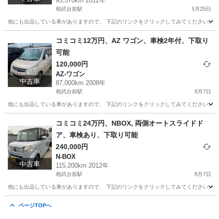
93,570km 2012年
相武台前駅
5月25日
他にも出品している車がありますので、 下記のリンクをクリックしてみてください。 https://jmty.jp/p
神奈川
相模原市
相武台前駅
アトレーワゴン
コミコミ
コミコミ12万円、AZ ワゴン、車検2年付、下取り
可能
120,000円
AZ-ワゴン
中古車
87,000km 2008年
相武台前駅
8月7日
他にも出品している車がありますので、 下記のリンクをクリックしてみてください。 https://jmty.jp/p
神奈川
相模原市
相武台前駅
AZ-ワゴン
ワゴン
コミコミ24万円、NBOX, 両側オートスライドド
ア、車検あり、下取り可能
240,000円
N-BOX
中古車
115,200km 2012年
相武台前駅
8月7日
他にも出品している車がありますので、 下記のリンクをクリックしてみてください。 https://jmty.jp/p
神奈川
相模原市
相武台前駅
N-BOX
NBOX
ページTOPへ