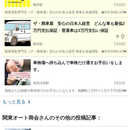
橋本駅
7月22日
廃車買取専門店（ザ・廃車屋）安心の日本人経営 廃車を高価買取 ☎070-8490-107
神奈川
横浜市
橋本駅
車検
廃車
ザ・廃車屋 安心の日本人経営 どんな車も最低2
万円支払保証・普通車は3万円支払い保証
橋本駅
7月22日
廃車買取専門店（ザ・廃車屋）安心の日本人経営 廃車を高価買取 ☎070-8490-107
神奈川
相模原市
橋本駅
車検
廃車
車検場へ持ち込んで車検だけ通すお手伝いをしま
す。
和田河原駅
7月21日
湘南または相模の車検場でのお手伝いになります。報酬額１万円〜１万５千円(現地待ち合わせや
神奈川
南足柄市
和田河原駅
車検
手伝い
もっと見る
関東オート商会
さんのその他の投稿記事：