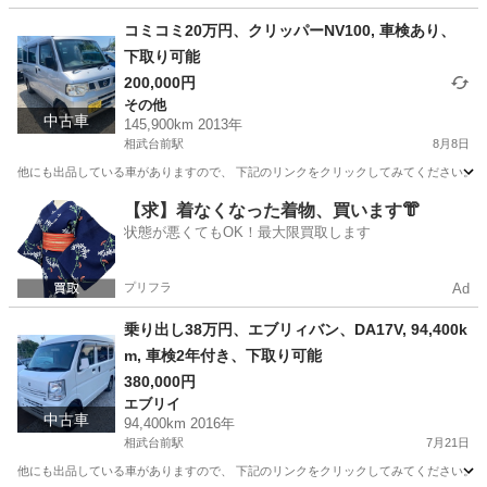
神奈川
相模原市
相武台前駅
その他
フレア
コミコミ20万円、クリッパーNV100, 車検あり、
下取り可能
200,000円
その他
中古車
145,900km 2013年
相武台前駅
8月8日
他にも出品している車がありますので、 下記のリンクをクリックしてみてください。 https://jmty.jp/p
神奈川
相模原市
相武台前駅
その他
クリッパー
【求】着なくなった着物、買います👘
状態が悪くてもOK！最大限買取します
プリフラ
Ad
乗り出し38万円、エブリィバン、DA17V, 94,400k
m, 車検2年付き、下取り可能
380,000円
エブリイ
中古車
94,400km 2016年
相武台前駅
7月21日
他にも出品している車がありますので、 下記のリンクをクリックしてみてください。 https://jmty.jp/p