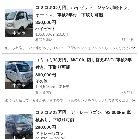
神奈川
相模原市
相武台前駅
エブリイ
エブリィバン
コミコミ35万円、ハイゼット ジャンボ軽トラ、
オートマ、車検2年付、下取り可能
350,000円
ハイゼット
中古車
105,050km 2010年
相武台前駅
6月14日
他にも出品している車がありますので、 下記のリンクをクリックしてみてください。 https://jmty.jp/p
神奈川
相模原市
相武台前駅
ハイゼット
ジャンボ
コミコミ36万円、NV100, 切り替え4WD, 車検2年
付き、下取り可能
360,000円
その他
中古車
124,545km 2015年
相武台前駅
7月21日
他にも出品している車がありますので、 下記のリンクをクリックしてみてください。 https://jmty.jp/p
神奈川
相模原市
相武台前駅
その他
4WD
コミコミ28万円、アトレーワゴン、93,000km,車
検あり、下取り可能
280,000円
アトレーワゴン
中古車