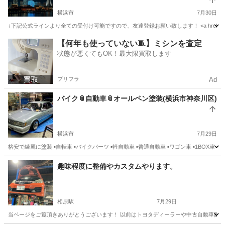
横浜市
7月30日
↓下記公式ラインより全ての受付け可能ですので、友達登録お願い致します！ <a href="https://lin.ee/i7SPJ
神奈川
横浜市
車検
廃車
【何年も使っていない🧵】ミシンを査定
状態が悪くてもOK！最大限買取します
プリフラ
Ad
バイク📎自動車📎オールペン塗装(横浜市神奈川区)
横浜市
7月29日
格安で綺麗に塗装 ▪️自転車 ▪️バイクパーツ ▪️軽自動車 ▪️普通自動車 ▪️ワゴン車 ▪️1BOX
神奈川
横浜市
車検
料金
趣味程度に整備やカスタムやります。
相原駅
7月29日
当ページをご覧頂きありがとうございます！ 以前はトヨタディーラーや中古自動車販売店