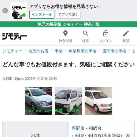
アプリならお得な情報を見逃さない！
インストール
アプリで開く
地元の掲示板 ジモティー 神奈川版
神奈川県
検索
ログイン
投稿
ジモティー
地元のお店
車検
神奈川県の車検
座間市の車検
ど
どんな車でもお値段付きます、気軽にご相談ください
投稿ID: 18pyis
2026年4月24日 00:50
座間市
- 相武台
地域
小田急小田原線(小田急線) -
相