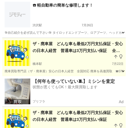
神奈川
相模原市
相原駅
車検
☎️ 軽自動車の簡単な修理します！
渋沢駅
7月26日
🎯自己紹介を必ず読んで下さい🎯 タイロッドエンドブーツ、ロアブーツ、ヘッドカバ
神奈川
秦野市
渋沢駅
車検
ザ・廃車屋 どんな車も最低2万円支払保証・安心
の日本人経営 普通車は3万円支払い保証 全国
対応
橋本駅
7月22日
廃車買取専門店（ザ・廃車屋）安心の日本人経営 全国対応 廃車を高価買取 ☎070-849
神奈川
相模原市
橋本駅
車検
廃車
【何年も使っていない🧵】ミシンを査定
状態が悪くてもOK！最大限買取します
プリフラ
Ad
ザ・廃車屋 どんな車も最低2万円支払保証・安心
の日本人経営 普通車は3万円支払い保証