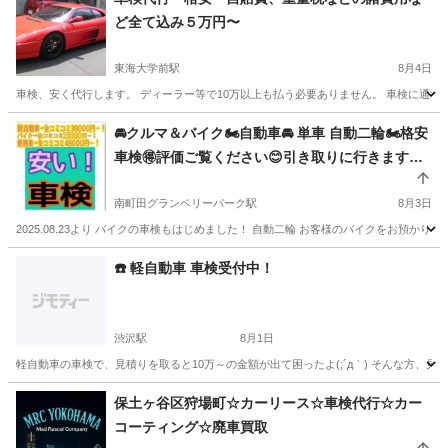
ど全て込み５万円〜
東海大学前駅
8月4日
車検、安く代行します。 ディーラー等で10万以上も払う必要ありません。 車検に通すだ
神奈川
秦野市
東海大学前駅
車検
格安
🚘クルマ＆バイク🏍️自動車🚘 単車 自動二輪🏍️格安
車検🉐評価ご覧ください😊引き取りに行きます😌
2〜5時間で戻します💨神奈川 ・ 横浜 ・ 東京 車検
🚘とにかく明朗会計✨余計な営業しません✨虚偽の
南町田グランベリーパーク駅
8月3日
部品交換しません😤大好評😊超安🉐車検🚘こんな
2025.08.23より バイクの車検もはじめました！ 自動二輪 お客様のバイクをお預かりし
に安く!? ユーザー車検 代行❗️軽なら38000円！〜
神奈川
横浜市
南町田グランベリーパーク駅
車検
☎️ 軽自動車 車検受付中！
普通車48000円〜！ バイク25000円〜🉐車検切れ
ユーザー車検
も対応😉
渋沢駅
8月1日
軽自動車の車検で、見積りを取ると10万～の金額が出て困ったよ(;´д｀) そんな方、
神奈川
秦野市
渋沢駅
車検
格安
保土ヶ谷区狩場町☆カーリース☆車検代行☆カー
コーティング☆廃車買取