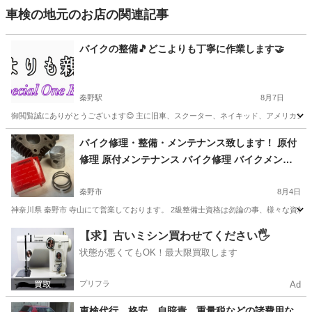
車検の地元のお店の関連記事
バイクの整備🎵どこよりも丁寧に作業します🤝
秦野駅
8月7日
御閲覧誠にありがとうございます😊 主に旧車、スクーター、ネイキッド、アメリカン、4m
神奈川
秦野市
秦野駅
車検
バイク修理・整備・メンテナンス致します！ 原付
修理 原付メンテナンス バイク修理 バイクメンテ
ナンス バイクカスタム
秦野市
8月4日
神奈川県 秦野市 寺山にて営業しております。 2級整備士資格は勿論の事、様々な資格も所有
神奈川
秦野市
車検
【求】古いミシン買わせてください🖐️
状態が悪くてもOK！最大限買取します
プリフラ
Ad
車検代行 格安 自賠責、重量税などの諸費用な