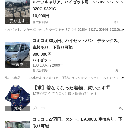
ルーフキャリア、ハイゼット用 S320V, S321V, S
320G,S321G
10,000円
売ります
相武台前駅
7月16日
ハイゼットバンから取り外したルーフキャリアです S320V, S321V, S320G,S32
神奈川
相模原市
相武台前駅
キャリア、ラック
コミコミ30万円、ハイゼットバン デラックス、
車検あり、下取り可能
300,000円
ハイゼット
中古車
100,100km 2009年
相武台前駅
8月5日
他にも出品している車がありますので、 下記のリンクをクリックしてみてください。 https://jmty.jp/p
神奈川
相模原市
相武台前駅
ハイゼット
カーゴ
【求】着なくなった着物、買います👘
状態が悪くてもOK！最大限買取します
プリフラ
Ad
コミコミ27万円、タント、LA600S, 車検あり、下
取り可能