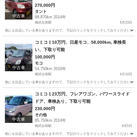
270,000円
タント
中古車
99,870km 2014年
相武台前駅
5月23日
他にも出品している車がありますので、 下記のリンクをクリックしてみてください。 https://jmty.jp
神奈川
相模原市
相武台前駅
タント
スマートアシスト
コミコミ10万円、日産モコ、58,000km, 車検長
い、下取り可能
100,000円
モコ
中古車
54,750km 2010年
相武台前駅
6月10日
他にも出品している車がありますので、 下記のリンクをクリックしてみてください。 https://jmty.jp/p
神奈川
相模原市
相武台前駅
モコ
日産モコ
コミコミ23万円、フレアワゴン、パワースライド
ドア、車検あり、下取り可能
230,000円
その他
中古車
85,750km 2014年
相武台前駅
8月5日
他にも出品している車がありますので、 下記のリンクをクリックしてみてください。 https://jmty.jp