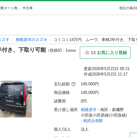
コミコミ14万円、ムーヴ、車検2年付き、下取り可能 (関東オート商会) 相武台前のスズキの中古車｜ジモティー
中古車
地元の掲示
スズキ
相模原市のスズキ
コミコミ14万円、ムーヴ、車検2年付き、下取
年付き、下取り可能
（投稿ID : 1ouuv
13
お気に入り登録
更新
2026年5月22日 00:21
作成
2026年5月2日 11:17
支払総額
140,000円
商品価格
140,000円
諸費用
0円
受け渡し場所
相模原市
 - 南区
 - 新磯野
小田急小田原線(小田急線) 
- 
相武台前駅
個人/法人
法人