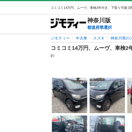
神奈川
版
都道府県選択
ジモティー
中古車
スズキ
神奈川県の
コミコミ14万円、ムーヴ、車検2
p）