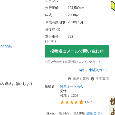
ジャンル
-
走行距離
124,500km
年式
2008年
車検有効期限
2028年5月
修復歴
車台番号
752
(下3桁)
50000fe
投稿者にメールで問い合わせ
※問い合わせは会員登録とログイン必須です
中古車購入ガイド
違反を報告
注意事項
み連絡お願いします。

投稿者
関東オート商会
男性
投稿： 
1308
4.9
(
31
)
認証とは
身分証
電話番号
法人書類