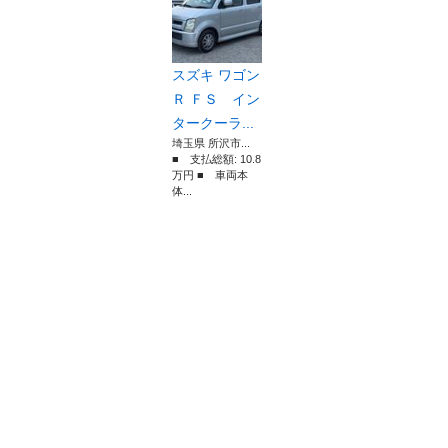
スズキ ワゴン
Ｒ ＦＳ イン
タークーラ...
埼玉県 所沢市...
■ 支払総額: 10.8
万円 ■ 車両本
体...