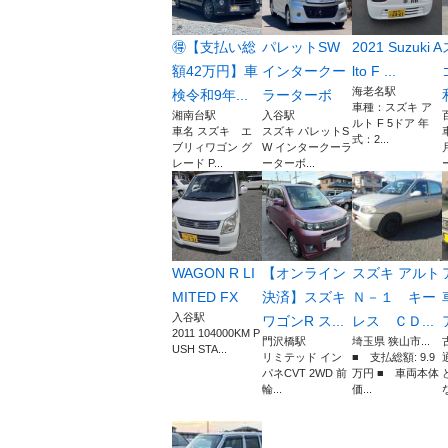
🉐【支払い総
パレットSW
2021 Suzuki A
額42万円】車
インタークー
lto F ...
海老名駅
検令和9年...
ラーターボ
車種：スズキ ア
湘南台駅
入谷駅
ルト F 5ドア 年
車名 スズキ エ
スズキ パレットS
式：2...
ブリィワゴン グ
W インタークーラ
レード P...
ーターボ...
WAGON R LI
【オンライン
スズキ アルト
MITED FX
決済】スズキ
Ｎ－１ キー
入谷駅
ワゴンR ス...
レス ＣＤ...
2011 104000KM P
門沢橋駅
埼玉県 狭山市...
USH STA...
リミテッド イン
■ 支払総額: 9.9
パネCVT 2WD 前
万円 ■ 車両本体
輪...
価...