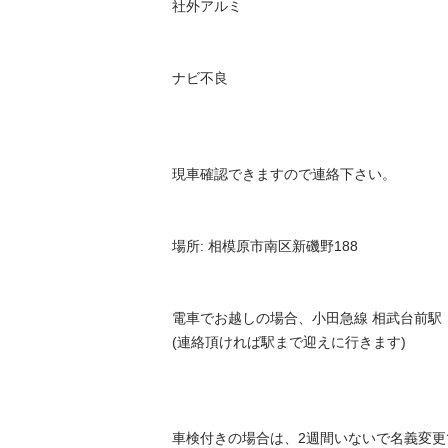
社外アルミ

ナビ不良

現車確認できますので連絡下さい。 

場所: 相模原市南区新磯野188

電車でお越しの場合、小田急線 相武台前駅 

(連絡頂ければ駅まで迎えに行きます) 

車検付きの場合は、2週間いないで名義変更で