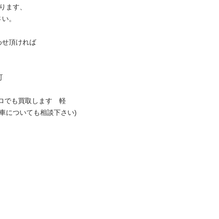
ます、 

。 

頂ければ 



ロでも買取します　軽
動車についても相談下さい) 
