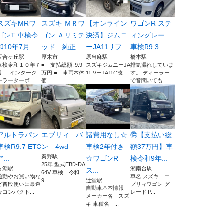
スズキMRワ
スズキ ＭＲワ
【オンライン
ワゴンR ステ
ゴンT 車検令
ゴン Ａリミテ
決済】ジムニ
ィングレー
和10年7月...
ッド 純正...
ーJA11リフ...
車検R9.3...
百合ヶ丘駅
厚木市
原当麻駅
橋本駅
車検令和１０年７
■ 支払総額: 9.9
スズキジムニーJA
排気漏れしていま
月 インターク
万円 ■ 車両本体
11 VーJA11C改 ...
す。 ディーラー
ーラーターボ...
価...
で音聞いても...
アルトラパン
エブリィ バ
諸費用なし☆
🉐【支払い総
車検R9.7 ETC
ン 4wd
車検2年付き
額37万円】車
秦野駅
ア...
☆ワゴンR
検令和9年...
25年 型式EBD-DA
古淵駅
湘南台駅
ス...
64V 車検 令和
通勤やお買い物な
車名 スズキ エ
9...
辻堂駅
ど普段使いに最適
ブリィワゴン グ
自動車基本情報
なコンパクト...
レード P...
メーカー名 スズ
キ 車種名 ...