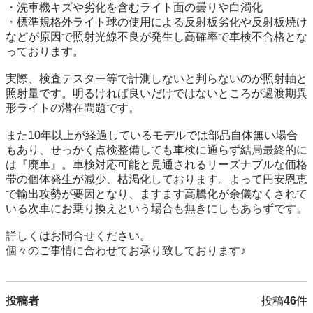
・洗車機キズや劣化を含むライト面の曇りや白濁化

・標準規格外ライト球の使用による反射板劣化や反射板焼け

などが原因で照射光線不良が発生し高確率で車検不合格とな
っております。

実際、検査テスター等で計測しないと判らないのが照射軸と
照射量です。明るければ良いだけではないところが過渡期異
形ライトの潜在問題です。

また10年以上が経過しているモデルでは部品自体無い場合
もあり、せっかく点検整備しても車検に通らず結局最終的に
は『廃車』。車検対応可能と見通されるリーズナブルな価格
帯の個体発生が減少、枯渇化しております。よって円安恩恵
で輸出攻勢が要因となり、ますます高騰化が余儀なくされて
いる次車にお乗り換えという場合も無きにしもあらずです。

詳しくはお問合せください。

個々のご事情に合わせてお承り致しております♪
投稿者
投稿
46
件