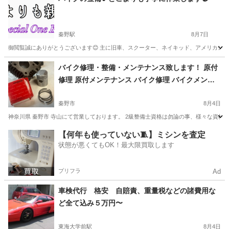
秦野駅
8月7日
御閲覧誠にありがとうございます😊 主に旧車、スクーター、ネイキッド、アメリカン、4m
神奈川
秦野市
秦野駅
車検
バイク修理・整備・メンテナンス致します！ 原付
修理 原付メンテナンス バイク修理 バイクメンテ
ナンス バイクカスタム
秦野市
8月4日
神奈川県 秦野市 寺山にて営業しております。 2級整備士資格は勿論の事、様々な資格も所有
神奈川
秦野市
車検
【何年も使っていない🧵】ミシンを査定
状態が悪くてもOK！最大限買取します
プリフラ
Ad
車検代行 格安 自賠責、重量税などの諸費用な
ど全て込み５万円〜
東海大学前駅
8月4日