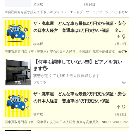
渋沢駅
7月26日
🎯自己紹介を必ず読んで下さい🎯 タイロッドエンドブーツ、ロアブーツ、ヘッドカバ
神奈川
秦野市
渋沢駅
車検
ザ・廃車屋 どんな車も最低2万円支払保証・安心
の日本人経営 普通車は3万円支払い保証 全国
対応
橋本駅
7月22日
廃車買取専門店（ザ・廃車屋）安心の日本人経営 全国対応 廃車を高価買取 ☎070-849
神奈川
相模原市
橋本駅
車検
廃車
【何年も調律していない🎹】ピアノを買い
ます🖐️
状態が悪くてもOK！最大限買取します
プリフラ
Ad
ザ・廃車屋 どんな車も最低2万円支払保証・安心
の日本人経営 普通車は3万円支払い保証
橋本駅
7月22日
廃車買取専門店（ザ・廃車屋）安心の日本人経営 廃車を高価買取 ☎070-8490-107