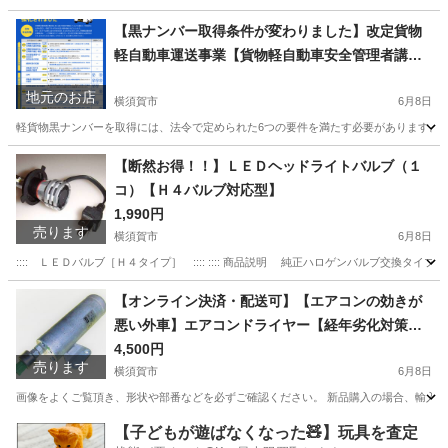
神奈川
横浜市
横須賀駅
その他
車両
【黒ナンバー取得条件が変わりました】改定貨物
軽自動車運送事業【貨物軽自動車安全管理者講習
の受講義務化】
地元のお店
横須賀市
6月8日
軽貨物黒ナンバーを取得には、法令で定められた6つの要件を満たす必要があります。 ・営業
神奈川
横須賀市
その他
【断然お得！！】ＬＥＤヘッドライトバルブ（１
コ）【Ｈ４バルブ対応型】
1,990円
売ります
横須賀市
6月8日
:::: ＬＥＤバルブ［Ｈ４タイプ］ :::: :::: 商品説明 純正ハロゲンバルブ交換タイプ 
神奈川
横須賀市
パーツ
LED
【オンライン決済・配送可】【エアコンの効きが
悪い外車】エアコンドライヤー【経年劣化対策】
エアコンコンデンサ【オールシーズンの曇り除
4,500円
売ります
去】
横須賀市
6月8日
画像をよくご覧頂き、形状や部番などを必ずご確認ください。 新品購入の場合、輸入車
神奈川
横須賀市
パーツ
コンデンサ
【子どもが遊ばなくなった🧸】玩具を査定