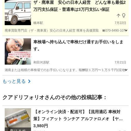
神奈川
横浜市
橋本駅
車検
廃車
ザ・廃車屋 安心の日本人経営 どんな車も最低2
万円支払保証・普通車は3万円支払い保証
橋本駅
7月22日
廃車買取専門店（ザ・廃車屋）安心の日本人経営 廃車を高価買取 ☎070-8490-107
神奈川
相模原市
橋本駅
車検
廃車
車検場へ持ち込んで車検だけ通すお手伝いをしま
す。
和田河原駅
7月21日
湘南または相模の車検場でのお手伝いになります。報酬額１万円〜１万５千円(現地待ち合わせや
神奈川
南足柄市
和田河原駅
車検
手伝い
もっと見る
クアドリフォリオ
さんのその他の投稿記事：
【オンライン決済・配送可】【流用適応 車検対
策】フィアット ランチア アルファロメオ 【ヤフ
オクでは買えないユーズド】
3,980円