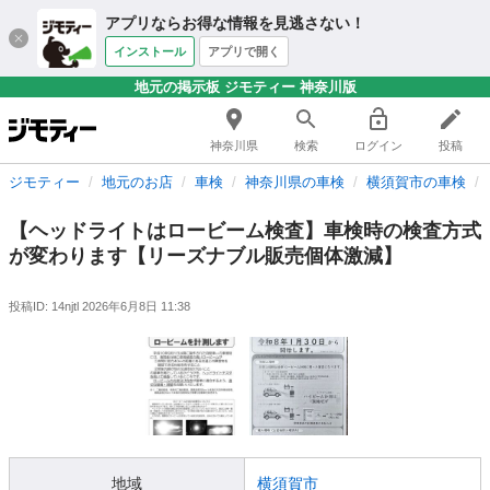
アプリならお得な情報を見逃さない！
インストール
アプリで開く
地元の掲示板 ジモティー 神奈川版
神奈川県
検索
ログイン
投稿
ジモティー
地元のお店
車検
神奈川県の車検
横須賀市の車検
【ヘッドライトはロービーム検査】車検時の検査方式
が変わります【リーズナブル販売個体激減】
投稿ID: 14njtl
2026年6月8日 11:38
地域
横須賀市