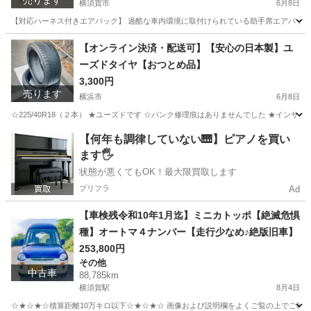
売ります
横須賀市
6月8日
【対応ハーネス付きエアバック】 過酷な車内環境に取付けられている助手席エアバック。
神奈川
横須賀市
パーツ
イタリア車
【オンライン決済・配送可】【安心の日本製】ユ
ーズドタイヤ【おつとめ品】
3,300円
売ります
横浜市
6月8日
☆225/40R18（２本） ★ユーズドです ☆パンク修理痕はありませんでした ★イン
神奈川
横浜市
タイヤ、ホイール
クロネコヤマト
【何年も調律していない🎹】ピアノを買い
ます🖐️
状態が悪くてもOK！最大限買取します
プリフラ
Ad
【車検残令和10年1月迄】ミニカトッポ【絶滅危惧
種】オートマ４ナンバー【走行少なめ♪絶版旧車】
253,800円
その他
中古車
88,785km
横須賀駅
8月4日
☆★☆★☆積算距離10万キロ以下☆★☆★☆ 画像および説明欄をよくご覧の上でご検討