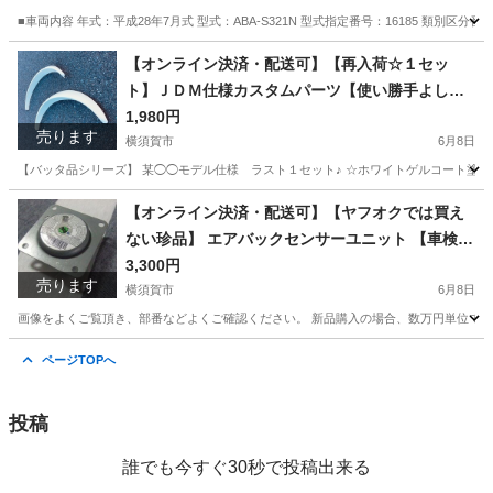
■車両内容 年式：平成28年7月式 型式：ABA-S321N 型式指定番号：16185 類別区分
神奈川
横浜市
アトレーワゴン
車両
【オンライン決済・配送可】【再入荷☆１セッ
ト】ＪＤＭ仕様カスタムパーツ【使い勝手よし！
汎用タイプ】オーバーフェンダー
1,980円
売ります
横須賀市
6月8日
【バッタ品シリーズ】 某◯◯モデル仕様 ラスト１セット♪ ☆ホワイトゲルコート塗膜上
神奈川
横須賀市
外装、車外用品
フェンダー
【オンライン決済・配送可】【ヤフオクでは買え
ない珍品】 エアバックセンサーユニット 【車検時
の警告灯対策等に】
3,300円
売ります
横須賀市
6月8日
画像をよくご覧頂き、部番などよくご確認ください。 新品購入の場合、数万円単位です
神奈川
横須賀市
パーツ
ヤフオク
ページTOPへ
投稿
誰でも今すぐ30秒で投稿出来る