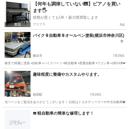
神奈川
横浜市
車検
廃車
【何年も調律していない🎹】ピアノを買い
ます🖐️
状態が悪くてもOK！最大限買取します
プリフラ
Ad
バイク📎自動車📎オールペン塗装(横浜市神奈川区)
横浜市
7月29日
格安で綺麗に塗装 ▪️自転車 ▪️バイクパーツ ▪️軽自動車 ▪️普通自動車 ▪️ワゴン車 ▪️1BOX
神奈川
横浜市
車検
料金
趣味程度に整備やカスタムやります。
相原駅
7月29日
当ページをご覧頂きありがとうございます！ 以前はトヨタディーラーや中古自動車販売店
神奈川
相模原市
相原駅
車検
☎️ 軽自動車の簡単な修理します！