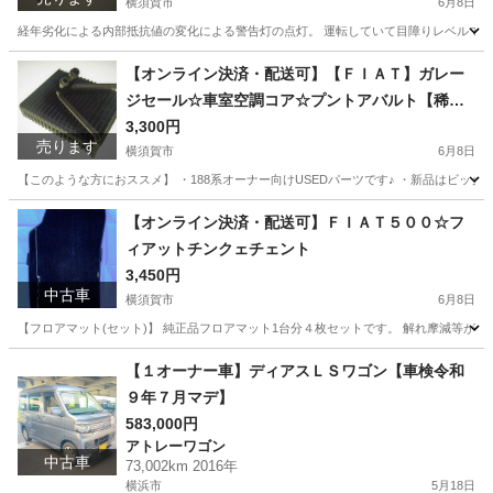
横須賀市
6月8日
経年劣化による内部抵抗値の変化による警告灯の点灯。 運転していて目障りレベルです
神奈川
横須賀市
パーツ
エアバック
【オンライン決済・配送可】【ＦＩＡＴ】ガレー
ジセール☆車室空調コア☆プントアバルト【稀少
イタ車部品】
3,300円
売ります
横須賀市
6月8日
【このような方におススメ】 ・188系オーナー向けUSEDパーツです♪ ・新品はビッ
神奈川
横須賀市
パーツ
不凍液
【オンライン決済・配送可】ＦＩＡＴ５００☆フ
ィアットチンクェチェント
3,450円
中古車
横須賀市
6月8日
【フロアマット(セット)】 純正品フロアマット1台分４枚セットです。 解れ摩減等が少
神奈川
横須賀市
その他
FIAT
【１オーナー車】ディアスＬＳワゴン【車検令和
９年７月マデ】
583,000円
アトレーワゴン
中古車
73,002km 2016年
横浜市
5月18日