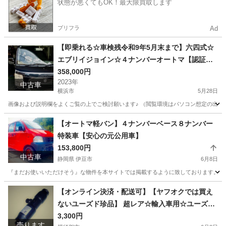
状態が悪くてもOK！最大限買取します
プリフラ
Ad
【即乗れる☆車検残令和9年5月末まで】六四式☆
エブリイジョイン☆４ナンバーオートマ【認証工
場整備車両】
358,000円
2023年
中古車
横浜市
5月28日
画像および説明欄をよくご覧の上でご検討願います♪ （閲覧環境はパソコン想定の出品で
神奈川
横浜市
スズキ
【オートマ軽バン】４ナンバーベース８ナンバー
特装車【安心の元公用車】
153,800円
中古車
静岡県 伊豆市
6月8日
『まだお使いいただけそう』な物件を本サイトでは掲載するように致しております。 ト
静岡
伊豆市
その他
車両
【オンライン決済・配送可】【ヤフオクでは買え
ないユーズド珍品】 超レア☆輸入車用☆ユーズド
【車検時警告灯対策等】
3,300円
売ります