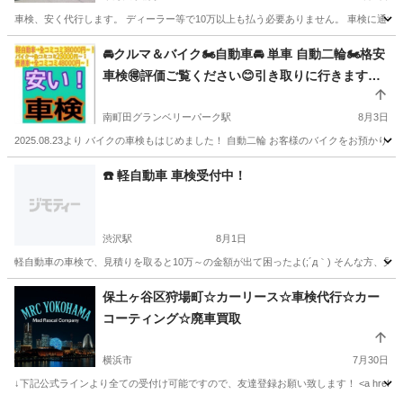
車検、安く代行します。 ディーラー等で10万以上も払う必要ありません。 車検に通すだ
神奈川
秦野市
東海大学前駅
車検
格安
🚘クルマ＆バイク🏍️自動車🚘 単車 自動二輪🏍️格安
車検🉐評価ご覧ください😊引き取りに行きます😌
2〜5時間で戻します💨神奈川 ・ 横浜 ・ 東京 車検
🚘とにかく明朗会計✨余計な営業しません✨虚偽の
南町田グランベリーパーク駅
8月3日
部品交換しません😤大好評😊超安🉐車検🚘こんな
2025.08.23より バイクの車検もはじめました！ 自動二輪 お客様のバイクをお預かりし
に安く!? ユーザー車検 代行❗️軽なら38000円！〜
神奈川
横浜市
南町田グランベリーパーク駅
車検
☎️ 軽自動車 車検受付中！
普通車48000円〜！ バイク25000円〜🉐車検切れ
ユーザー車検
も対応😉
渋沢駅
8月1日
軽自動車の車検で、見積りを取ると10万～の金額が出て困ったよ(;´д｀) そんな方、
神奈川
秦野市
渋沢駅
車検
格安
保土ヶ谷区狩場町☆カーリース☆車検代行☆カー
コーティング☆廃車買取
横浜市
7月30日
↓下記公式ラインより全ての受付け可能ですので、友達登録お願い致します！ <a href="https://lin.ee/i7SPJ