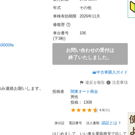
年式
その他
車検有効期限
2026年11月
修復歴
車台番号
106
(下3桁)
50000fe
お問い合わせの受付は
終了いたしました。
中古車購入ガイド
違反を報告
注意事項
連絡お願いします。

投稿者
関東オート商会
男性
投稿： 
1308
4.9
(
31
)
認証とは
身分証
電話番号
法人書類
はじめまして、いい車を業販格安で出して