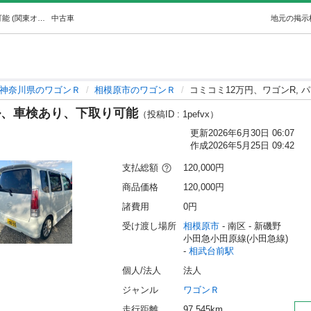
コミコミ12万円、ワゴンR, パール、車検あり、下取り可能 (関東オート商会) 相武台前のワゴンＲの中古車｜ジモティー
中古車
地元の掲示
神奈川県のワゴンＲ
相模原市のワゴンＲ
コミコミ12万円、ワゴンR,
ール、車検あり、下取り可能
（投稿ID : 1pefvx）
更新
2026年6月30日 06:07
作成
2026年5月25日 09:42
支払総額
120,000円
商品価格
120,000円
諸費用
0円
受け渡し場所
相模原市
 - 南区
 - 新磯野
小田急小田原線(小田急線) 
- 
相武台前駅
個人/法人
法人
ジャンル
ワゴンＲ
走行距離
97,545km