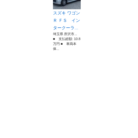
スズキ ワゴン
Ｒ ＦＳ イン
タークーラ...
埼玉県 所沢市...
■ 支払総額: 10.8
万円 ■ 車両本
体...