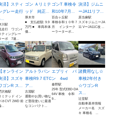
決済】スティ
ゴン Ａリミテ
ゴンT 車検令
決済】ジムニ
ングレー走行
ッド 純正...
和10年7月...
ーJA11リフ...
厚木市
百合ヶ丘駅
原当麻駅
...
■ 支払総額: 9.9
車検令和１０年７
スズキジムニーJA
寒川駅
万円 ■ 車両本体
月 インターク
11 VーJA11C改 ...
低走行 ワゴンr
価...
ーラーターボ...
スティングレー
ターボ 7速...
【オンライン
アルトラパン
エブリィ バ
諸費用なし☆
決済】スズキ
車検R9.7 ETC
ン 4wd
車検2年付き
秦野駅
ワゴンR ス...
ア...
☆ワゴンR
25年 型式EBD-DA
門沢橋駅
古淵駅
ス...
64V 車検 令和
リミテッド イン
通勤やお買い物な
9...
辻堂駅
パネCVT 2WD 前
ど普段使いに最適
自動車基本情報
...
なコンパクト...
メーカー名 スズ
キ 車種名 ...