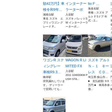
額42万円】車
インタークー
lto F ...
海老名駅
検令和9年...
ラーターボ
車種：スズキ ア
湘南台駅
入谷駅
4
ルト F 5ドア 年
車名 スズキ エ
スズキ パレットS
式：2...
ブリィワゴン グ
W インタークーラ
レード P...
ーターボ...
ワゴンR ステ
WAGON R LI
スズキ アルト
ィングレー
MITED FX
Ｎ－１ キー
入谷駅
車検R9.3...
レス ＣＤ...
2011 104000KM P
橋本駅
埼玉県 狭山市...
USH STA...
排気漏れしていま
■ 支払総額: 9.9
す。 ディーラー
万円 ■ 車両本体
で音聞いても...
価...
輪