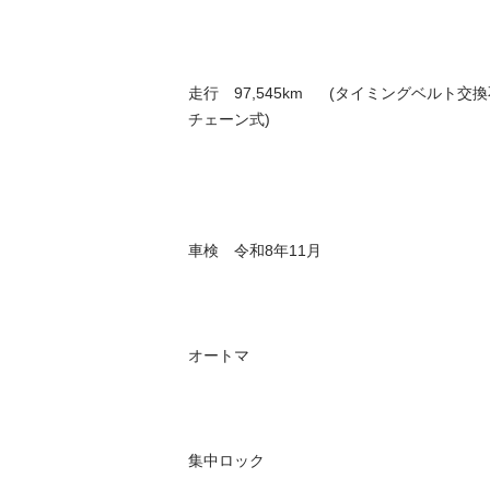
走行　97,545km      (タイミングベルト交
チェーン式)

車検　令和8年11月

オートマ

集中ロック
