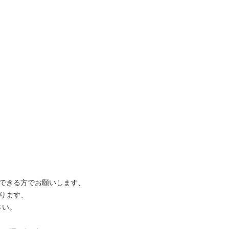
きる方でお願いします、 

す、 


