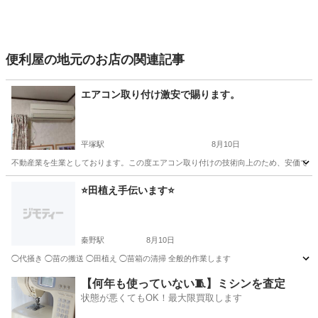
便利屋の地元のお店の関連記事
エアコン取り付け激安で賜ります。
平塚駅
8月10日
不動産業を生業としております。この度エアコン取り付けの技術向上のため、安価で施工い
神奈川
平塚市
平塚駅
便利屋
取り付け
⭐️田植え手伝います⭐️
秦野駅
8月10日
◯代掻き ◯苗の搬送 ◯田植え ◯苗箱の清掃 全般的作業します
神奈川
秦野市
秦野駅
便利屋
【何年も使っていない🧵】ミシンを査定
状態が悪くてもOK！最大限買取します