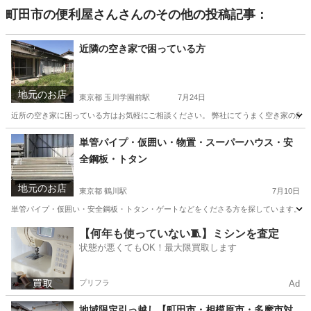
町田市の便利屋さん
さんのその他の投稿記事：
近隣の空き家で困っている方
地元のお店
東京都 玉川学園前駅
7月24日
近所の空き家に困っている方はお気軽にご相談ください。 弊社にてうまく空き家の所有
東京
町田市
玉川学園前駅
便利屋
窓ガラス
単管パイプ・仮囲い・物置・スーパーハウス・安
全鋼板・トタン
地元のお店
東京都 鶴川駅
7月10日
単管パイプ・仮囲い・安全鋼板・トタン・ゲートなどをくださる方を探しています。 大
東京
町田市
鶴川駅
便利屋
単管パイプ
【何年も使っていない🧵】ミシンを査定
状態が悪くてもOK！最大限買取します
プリフラ
Ad
地域限定引っ越し【町田市・相模原市・多摩市対