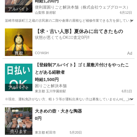
時給1,200円
便利屋困りごと解決本舗（株式会社ウェブグロース）
アルバイト
山梨県 新府駅
6月12日
韮崎市穂坂町三之蔵の古民家の二階や倉庫の屋根など補修作業できる方を探しています。
山梨
韮崎市
新府駅
その他
時給
【求・古い人形】夏休みに出てきたもの
状態が悪くてもOK🙆‍♀️査定0円‼️
COYASH
Ad
【登録制アルバイト】ゴミ屋敷片付けをやったこ
とがある経験者
時給1,500円
困りごと解決本舗
アルバイト
東京都 玉川学園前駅
6月1日
※現在、運転免許がない方、軽トラ等が運転出来ない方は募集していませんm(_ _)m
東京
町田市
玉川学園前駅
清掃
片付け
大きめの壺・大きな陶器
0円
売ります
東京都 町田市
5月20日