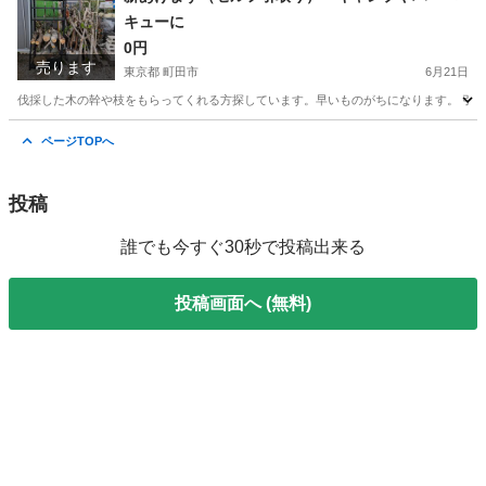
キューに
0円
売ります
東京都 町田市
6月21日
伐採した木の幹や枝をもらってくれる方探しています。早いものがちになります。 引取
東京
町田市
その他
バーベキュー
ページTOPへ
投稿
誰でも今すぐ30秒で投稿出来る
投稿画面へ (無料)