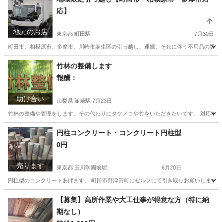
応】
地元のお店
東京都 町田駅
7月30日
町田市、相模原市、多摩市、川崎市麻生区の引っ越し、運搬、それに伴う不用品の買取りなどに対応
東京
町田市
町田駅
引っ越し
格安
竹林の整備します
報酬：
助け合い
山梨県 韮崎駅
7月23日
竹林の整備や管理をします。その代わりにタケノコや竹をいただきたいです。 対応地域
山梨
韮崎市
韮崎駅
手伝いたい/助けたい
タケノコ
円柱コンクリート・コンクリート円柱型
0円
売ります
東京都 玉川学園前駅
6月20日
円柱型のコンクリートあげます。 町田市野津田町にセルフにて引き取りお願いします。
東京
町田市
玉川学園前駅
その他
【募集】高所作業や大工仕事が得意な方（特に納
期なし）