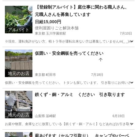
東京
町田市
玉川学園前駅
その他
時給
【登録制アルバイト】庭仕事に関わる職人さん、
元職人さんを募集しています
日給15,000円
便利屋困りごと解決本舗
アルバイト
東京都 玉川学園前駅
7月10日
※現在、運転免許がない方、軽トラ等が運転出来ない方は募集していませんm(_ _)m 
東京
町田市
玉川学園前駅
その他
軽トラ
仮囲い・安全鋼板を売ってください
地元のお店
東京都 町田市
7月18日
仮囲い・安全鋼板を売ってください。 トタンも探しています。 引き取りにお伺いさせて
東京
町田市
便利屋
トタン
鉄くず・銅・アルミ ください 引き取ります
地元のお店
山梨県 韮崎駅
6月19日
お庭や物置、倉庫などに放置している【鉄くず・銅・アルミ】などあればお引き取りにお
山梨
韮崎市
韮崎駅
便利屋
ホームページ
薪あげます（セルフ引取り） キャンプやバーベ