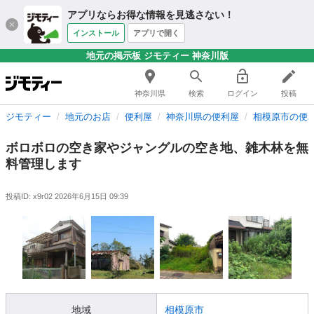
アプリならお得な情報を見逃さない！
インストール
アプリで開く
地元の掲示板 ジモティー 神奈川版
神奈川県
検索
ログイン
投稿
ジモティー
地元のお店
便利屋
神奈川県の便利屋
相模原市の便
ボロボロの空き家やジャングルの空き地、雑木林を無
料管理します
投稿ID: x9r02
2026年6月15日 09:39
地域
相模原市