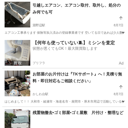
神奈川
横浜市
東戸塚駅
便利屋
取り付け
引越しエアコン、エアコン取付、取外し、処分の
み何でも可
淵野辺駅
8月7日
エアコン工事承ります 保険等加入済みの登録事業者です 空いてる日であれば少人数限
神奈川
相模原市
淵野辺駅
便利屋
取り付け
【何年も使っていない🧵】ミシンを査定
状態が悪くてもOK！最大限買取します
プリフラ
Ad
お部屋のお片付けは『TKサポート』へ！見積り無
料・即日対応もご相談ください」
かしわ台駅
8月7日
はじめまして！！ 大和市・綾瀬市・海老名市・座間市・厚木市周辺で活動している便利
神奈川
綾瀬市
かしわ台駅
便利屋
残置物撤去•ゴミ部屋•ゴミ屋敷 片付け・整理など