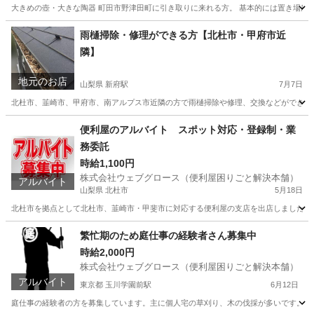
大きめの壺・大きな陶器 町田市野津田町に引き取りに来れる方。 基本的には置き場
東京
町田市
その他
コンクリート
雨樋掃除・修理ができる方【北杜市・甲府市近
隣】
地元のお店
山梨県 新府駅
7月7日
北杜市、韮崎市、甲府市、南アルプス市近隣の方で雨樋掃除や修理、交換などができる方を
山梨
韮崎市
新府駅
便利屋
外壁塗装
便利屋のアルバイト スポット対応・登録制・業
務委託
時給1,100円
株式会社ウェブグロース（便利屋困りごと解決本舗）
アルバイト
山梨県 北杜市
5月18日
北杜市を拠点として北杜市、韮崎市・甲斐市に対応する便利屋の支店を出店しました。 便利屋は困りご
山梨
北杜市
その他
スポット
繁忙期のため庭仕事の経験者さん募集中
時給2,000円
株式会社ウェブグロース（便利屋困りごと解決本舗）
アルバイト
東京都 玉川学園前駅
6月12日
庭仕事の経験者の方を募集しています。主に個人宅の草刈り、木の伐採が多いです。 時給は