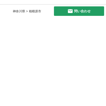
問い合わせ
神奈川県 > 相模原市
初めての方へ
利用規約
プライバシーポリシー
プライバシー・ステートメント
健全化に資する運用方針
お問い合わせ
運営会社
サイトマップ
ご利用ガイド
フリーワードで探す
PC版で表示
都道府県選択
特定商取引法の表示
利用者情報の外部送信について
© 2011-
2026
Jmty, Inc.