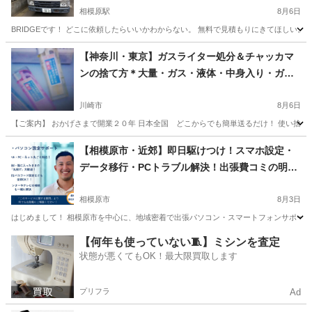
相模原駅
8月6日
BRIDGEです！ どこに依頼したらいいかわからない。 無料で見積もりにきてほしい。 保
神奈川
相模原市
相模原駅
便利屋
建物
【神奈川・東京】ガスライター処分＆チャッカマ
ンの捨て方＊大量・ガス・液体・中身入り・ガス
入り・ガスあり・使いかけ・使用途中＊（100円ラ
イター抜き方・捨て方・使い捨てライター・電子
川崎市
8月6日
タバコ引き取り処理費用１本￥１１０－（税込）
【ご案内】 おかげさまで開業２０年 日本全国 どこからでも簡単送るだけ！ 使い捨て・
「横浜市・川崎市・相模原市・海老名市・座間
神奈川
川崎市
便利屋
スプレー缶
【相模原市・近郊】即日駆けつけ！スマホ設定・
市・綾瀬市・大和市・厚木市・伊勢原市・秦野
データ移行・PCトラブル解決！出張費コミの明朗
市・小田原市・南足柄市・平塚市・茅ヶ崎市・藤
会計◎
沢市・鎌倉市・逗子市・横須賀市・三浦市・愛川
相模原市
8月3日
町・寒川町」FRS神奈川
はじめまして！ 相模原市を中心に、地域密着で出張パソコン・スマートフォンサポートを
神奈川
相模原市
便利屋
やり方
【何年も使っていない🧵】ミシンを査定
状態が悪くてもOK！最大限買取します
プリフラ
Ad