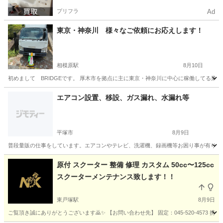
プリフラ
Ad
東京・神奈川 様々なご依頼にお応えします！
相模原駅
8月10日
初めまして BRIDGEです。 厚木市を拠点に主に東京・神奈川に中心に稼働してる業者
神奈川
相模原市
相模原駅
便利屋
片付け
エアコン設置、移設、ガス漏れ、水漏れ等
平塚市
8月9日
普段量販の仕事をしています。エアコンやテレビ、洗濯機、録画機等お困り事が有りま
神奈川
平塚市
便利屋
ガス漏れ
原付 スクーター 整備 修理 カスタム 50cc〜125cc
スクーターメンテナンス致します！！
東戸塚駅
8月9日
ご覧頂き誠にありがとうございます🙇✨ 【お問い合わせ先】 固定：045-520-4573 携帯：070-4022-6