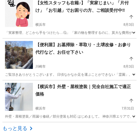
【女性スタッフも在籍♪】「実家じまい」「片付
け」「お引越」でお困りの方、ご相談受付中‼️
横浜市
8月3日
「実家整理、どこから手をつけたら…🤔」 「家の物を整理するのに、莫大な費用が…😭
神奈川
横浜市
便利屋
片付け
【便利屋】お墓掃除・草取り・土壌改修・お参り
代行など、お任せ下さい
川崎市
8月3日
ご覧頂きありがとうございます。 日頃なかなか足を運ぶことができない「霊園」。 いざ行
神奈川
川崎市
便利屋
砂利
【横浜市】外壁・屋根塗装｜完全自社施工で適正
価格
横浜市
7月31日
外壁・屋根塗装／雨漏り修繕／部分塗装も対応 はじめまして。 神奈川県エリアで、戸
神奈川
横浜市
便利屋
外壁
もっと見る