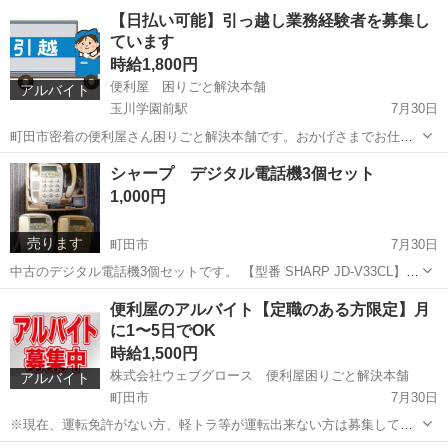
取りに来れる方
東京
町田市
家具
額縁
【日払い可能】引っ越し業務経験者を募集し
ています
時給1,800円
便利屋 困りごと解決本舗
アルバイト
玉川学園前駅
7月30日
町田市密着の便利屋さん困りごと解決本舗です。おかげさまでお仕事
の受注が増えていて、引っ越し経験があるアルバイトさん・業務委託
東京
町田市
玉川学園前駅
引越し
近隣
シャープ デジタル電話機3個セット
できる方を募集しています。（現役の方でお休み時に出られる方も募
1,000円
集しています） 自分が働きたい時...
売ります
町田市
7月30日
中古のデジタル電話機3個セットです。 【型番 SHARP JD-V33CL】
※町田市野津田町に取りに来れる方
東京
町田市
家具
セット
便利屋のアルバイト【定職のある方限定】月
に1〜5日でOK
時給1,500円
株式会社ウェブグロース 便利屋困りごと解決本舗
アルバイト
町田市
7月30日
※現在、運転免許がない方、軽トラ等が運転出来ない方は募集してい
ませんm(_ _)m 定職のある方限定のアルバイトになります。個人事業