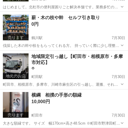
はじめまして。北杜市の便利屋困りごと解決本舗です。業務多忙のた
めに提携先のパートナーさんを募集しています。 軽トラを持っていて
山梨
北杜市
日野春駅
便利屋
草むしり
薪・木の枝や幹 セルフ引き取り
草刈り機を持っている方で、草刈りや草むしりなどに慣れている方。
0円
一般家庭のお客様が多いので、挨...
売ります
鶴川駅
7月30日
伐採した木の幹や枝をもらってくれる方。 持っていく際に少し理整頓
していただける方を優先させていただきます。早いもの勝ちなりま
東京
町田市
鶴川駅
その他
場所
地域限定引っ越し【町田市・相模原市・多摩
す。 薪になりそうなものや幹や木の枝がまだまだあります。 当社は便
市対応】
利屋で定期的に木の伐採はのお...
地元のお店
町田駅
7月30日
町田市、相模原市、多摩市、川崎市麻生区の引っ越し、運搬、それに
伴う不用品の買取りなどに対応します。 弊社は地域密着の便利屋【困
東京
町田市
町田駅
引っ越し
格安
横綱 相撲の手形の額縁
りごと解決本舗】です。 ホームページはこちら https://komarigoto-...
10,000円
売ります
町田市
7月30日
大きな額縁です。 サイズ 幅170cm×高さ48.5cm ※町田市野津田町に