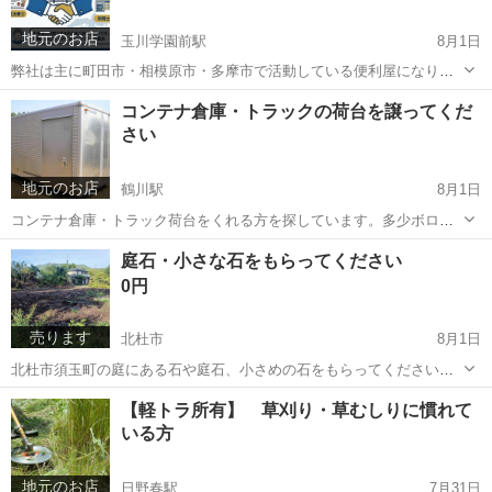
地元のお店
玉川学園前駅
8月1日
弊社は主に町田市・相模原市・多摩市で活動している便利屋になりま
す。 司法書士・行政書士・弁護士の先生の方と繋がりたいです。お互
東京
町田市
玉川学園前駅
便利屋
案件
コンテナ倉庫・トラックの荷台を譲ってくだ
いにパートナーシップを組める方を探しています。（お客様に相続の
さい
際に信頼できる先生を紹介してく...
地元のお店
鶴川駅
8月1日
コンテナ倉庫・トラック荷台をくれる方を探しています。多少ボロく
ても問題ありません。 まだ使えるようであれば、中に物が入っていて
東京
町田市
鶴川駅
便利屋
無料
庭石・小さな石をもらってください
も問題ないです。こちらで無料にて処分させていただきます。撤去の
0円
際の解体や運搬はこちらで対応し...
売ります
北杜市
8月1日
北杜市須玉町の庭にある石や庭石、小さめの石をもらってください。
小さめの石であれば最低3つ以上もらってくれる方を募集しています。
山梨
北杜市
その他
庭石
【軽トラ所有】 草刈り・草むしりに慣れて
住所と場所をお知らせしますので、セルフにて引き取りをお願いして
いる方
います。 よろしくお願いします。
地元のお店
日野春駅
7月31日