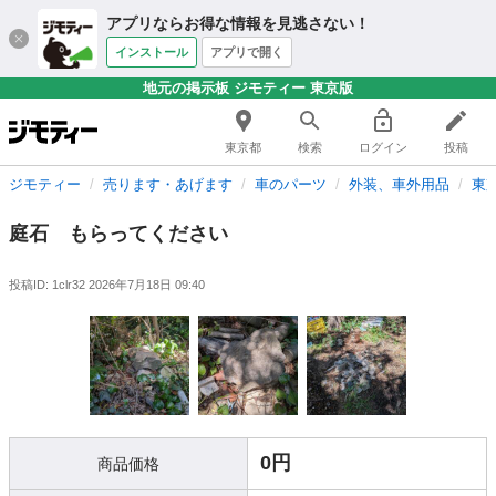
アプリならお得な情報を見逃さない！
インストール
アプリで開く
地元の掲示板 ジモティー 東京版
東京都
検索
ログイン
投稿
ジモティー
売ります・あげます
車のパーツ
外装、車外用品
東
庭石 もらってください
投稿ID: 1clr32
2026年7月18日 09:40
0円
商品価格