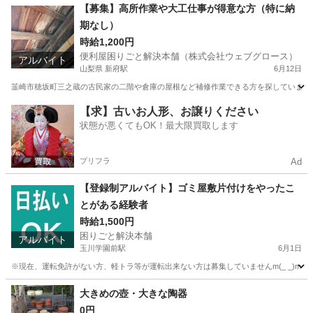
東京
町田市
玉川学園前駅
その他
【募集】高所作業や大工仕事が得意な方（特に納
期なし）
時給1,200円
便利屋困りごと解決本舗（株式会社ウェブグロース）
アルバイト
山梨県 新府駅
6月12日
韮崎市穂坂町三之蔵の古民家の二階や倉庫の屋根など補修作業できる方を探しています。
山梨
韮崎市
新府駅
その他
時給
【求】古いお人形、お譲りください
状態が悪くてもOK！最大限買取します
プリフラ
Ad
【登録制アルバイト】ゴミ屋敷片付けをやったこ
とがある経験者
時給1,500円
困りごと解決本舗
アルバイト
玉川学園前駅
6月1日
※現在、運転免許がない方、軽トラ等が運転出来ない方は募集していませんm(_ _)m
東京
町田市
玉川学園前駅
清掃
片付け
大きめの壺・大きな陶器
0円