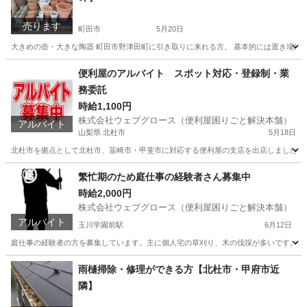
売ります
町田市
5月20日
大きめの壺・大きな陶器 町田市野津田町に引き取りに来れる方。 基本的には置き場
東京
町田市
その他
コンクリート
便利屋のアルバイト スポット対応・登録制・業
務委託
時給1,100円
株式会社ウェブグロース（便利屋困りごと解決本舗）
アルバイト
山梨県 北杜市
5月18日
北杜市を拠点として北杜市、韮崎市・甲斐市に対応する便利屋の支店を出店しました。 便利屋は困りご
山梨
北杜市
その他
スポット
繁忙期のため庭仕事の経験者さん募集中
時給2,000円
株式会社ウェブグロース（便利屋困りごと解決本舗）
アルバイト
玉川学園前駅
6月12日
庭仕事の経験者の方を募集しています。主に個人宅の草刈り、木の伐採が多いです。 時給は
東京
町田市
玉川学園前駅
その他
時給
雨樋掃除・修理ができる方【北杜市・甲府市近
隣】