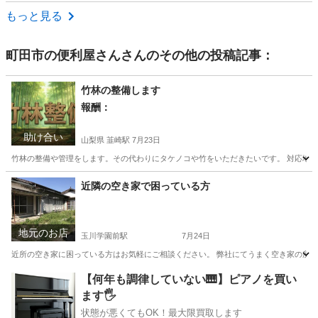
東京
品川区
不動前駅
メンテナンス用品
クリーナー
もっと見る
町田市の便利屋さん
さんのその他の投稿記事：
竹林の整備します
報酬：
助け合い
山梨県 韮崎駅
7月23日
竹林の整備や管理をします。その代わりにタケノコや竹をいただきたいです。 対応地域
山梨
韮崎市
韮崎駅
手伝いたい/助けたい
タケノコ
近隣の空き家で困っている方
地元のお店
玉川学園前駅
7月24日
近所の空き家に困っている方はお気軽にご相談ください。 弊社にてうまく空き家の所有
東京
町田市
玉川学園前駅
便利屋
窓ガラス
【何年も調律していない🎹】ピアノを買い
ます🖐️
状態が悪くてもOK！最大限買取します