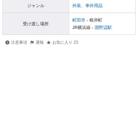
ジャンル
外装、車外用品
町田市
- 根岸町
受け渡し場所
JR横浜線 -
淵野辺駅
注意事項
通報
お気に入り 23