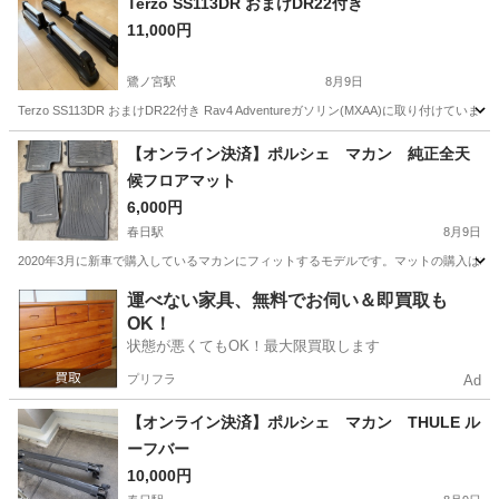
Terzo SS113DR おまけDR22付き
11,000円
鷺ノ宮駅
8月9日
Terzo SS113DR おまけDR22付き Rav4 Adventureガソリン(MXAA)に取
東京
杉並区
鷺ノ宮駅
キャリア、ラック
【オンライン決済】ポルシェ マカン 純正全天
候フロアマット
6,000円
春日駅
8月9日
2020年3月に新車で購入しているマカンにフィットするモデルです。マットの購入は
東京
文京区
春日駅
内装、インテリア
運べない家具、無料でお伺い＆即買取も
OK！
状態が悪くてもOK！最大限買取します
プリフラ
Ad
【オンライン決済】ポルシェ マカン THULE ル
ーフバー
10,000円