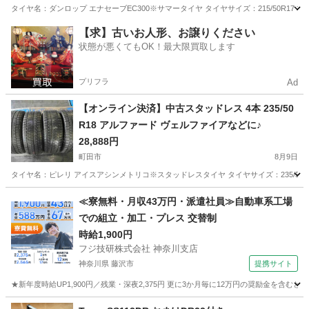
タイヤ名：ダンロップ エナセーブEC300※サマータイヤ タイヤサイズ：215/50R17 
東京
町田市
タイヤ、ホイール
【求】古いお人形、お譲りください
状態が悪くてもOK！最大限買取します
プリフラ
Ad
【オンライン決済】中古スタッドレス 4本 235/50
R18 アルファード ヴェルファイアなどに♪
28,888円
町田市
8月9日
タイヤ名：ピレリ アイスアシンメトリコ※スタッドレスタイヤ タイヤサイズ：235/50R1
東京
町田市
タイヤ、ホイール
スタッドレス
≪寮無料・月収43万円・派遣社員≫自動車系工場
での組立・加工・プレス 交替制
時給1,900円
フジ技研株式会社 神奈川支店
神奈川県 藤沢市
提携サイト
★新年度時給UP1,900円／残業・深夜2,375円 更に3か月毎に12万円の奨励金を含む
神奈川
藤沢市
その他