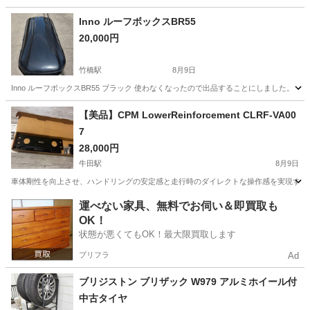
Inno ルーフボックスBR55
20,000円
竹橋駅
8月9日
Inno ルーフボックスBR55 ブラック 使わなくなったので出品することにしました。
東京
千代田区
竹橋駅
キャリア、ラック
【美品】CPM LowerReinforcement CLRF-VA00
7
28,000円
牛田駅
8月9日
車体剛性を向上させ、ハンドリングの安定感と走行時のダイレクトな操作感を実現する補強パーツです
東京
足立区
牛田駅
パーツ
運べない家具、無料でお伺い＆即買取も
OK！
状態が悪くてもOK！最大限買取します
プリフラ
Ad
ブリジストン ブリザック W979 アルミホイール付
中古タイヤ