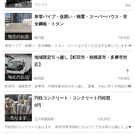
プリフラ
Ad
単管パイプ・仮囲い・物置・スーパーハウス・安
全鋼板・トタン
地元のお店
鶴川駅
7月10日
単管パイプ・仮囲い・安全鋼板・トタン・ゲートなどをくださる方を探しています。 大
東京
町田市
鶴川駅
便利屋
単管パイプ
地域限定引っ越し【町田市・相模原市・多摩市対
応】
地元のお店
町田駅
7月30日
町田市、相模原市、多摩市、川崎市麻生区の引っ越し、運搬、それに伴う不用品の買取りなどに対応
東京
町田市
町田駅
引っ越し
格安
円柱コンクリート・コンクリート円柱型
0円
売ります
玉川学園前駅
6月20日
円柱型のコンクリートあげます。 町田市野津田町にセルフにて引き取りお願いします。