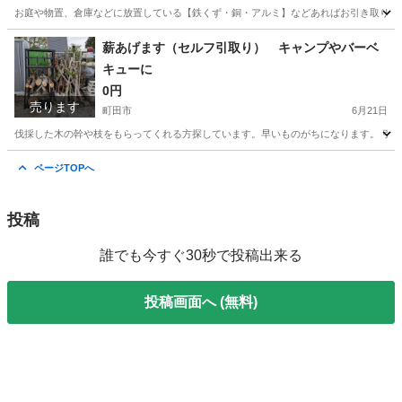
お庭や物置、倉庫などに放置している【鉄くず・銅・アルミ】などあればお引き取りにお
山梨
韮崎市
韮崎駅
便利屋
ホームページ
薪あげます（セルフ引取り） キャンプやバーベ
キューに
0円
売ります
町田市
6月21日
伐採した木の幹や枝をもらってくれる方探しています。早いものがちになります。 引取
東京
町田市
その他
バーベキュー
ページTOPへ
投稿
誰でも今すぐ30秒で投稿出来る
投稿画面へ (無料)