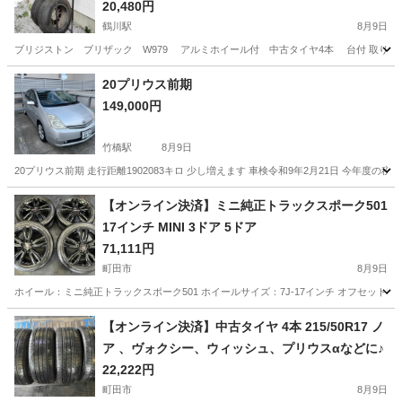
20,480円
鶴川駅
8月9日
ブリジストン ブリザック W979 アルミホイール付 中古タイヤ4本 台付 取りに来
東京
町田市
鶴川駅
タイヤ、ホイール
20プリウス前期
149,000円
竹橋駅
8月9日
20プリウス前期 走行距離1902083キロ 少し増えます 車検令和9年2月21日 今年度
東京
千代田区
竹橋駅
車のパーツ
【オンライン決済】ミニ純正トラックスポーク501
17インチ MINI 3ドア 5ドア
71,111円
町田市
8月9日
ホイール：ミニ純正トラックスポーク501 ホイールサイズ：7J-17インチ オフセット54
東京
町田市
タイヤ、ホイール
【オンライン決済】中古タイヤ 4本 215/50R17 ノ
ア 、ヴォクシー、ウィッシュ、プリウスαなどに♪
22,222円
町田市
8月9日