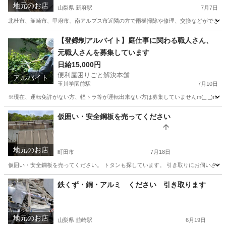
地元のお店
山梨県 新府駅
7月7日
北杜市、韮崎市、甲府市、南アルプス市近隣の方で雨樋掃除や修理、交換などができる方を
山梨
韮崎市
新府駅
便利屋
外壁塗装
【登録制アルバイト】庭仕事に関わる職人さん、
元職人さんを募集しています
日給15,000円
便利屋困りごと解決本舗
アルバイト
玉川学園前駅
7月10日
※現在、運転免許がない方、軽トラ等が運転出来ない方は募集していませんm(_ _)m 
東京
町田市
玉川学園前駅
その他
軽トラ
仮囲い・安全鋼板を売ってください
地元のお店
町田市
7月18日
仮囲い・安全鋼板を売ってください。 トタンも探しています。 引き取りにお伺いさせて
東京
町田市
便利屋
トタン
鉄くず・銅・アルミ ください 引き取ります
地元のお店
山梨県 韮崎駅
6月19日