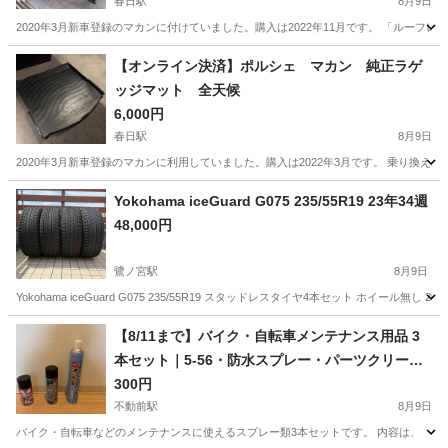
春日駅
8月9日
2020年3月新車登録のマカンに付けていました。購入は2022年11月です。 「ルーフ
東京
文京区
春日駅
キャリア、ラック
ポルシェ
【オンライン決済】ポルシェ マカン 純正ラゲ
ッジマット 全天候
6,000円
春日駅
8月9日
2020年3月新車登録のマカンに利用していました。購入は2022年3月です。 乗り換
東京
文京区
春日駅
内装、インテリア
ラゲッジマット
Yokohama iceGuard G075 235/55R19 23年34週
48,000円
鷺ノ宮駅
8月9日
Yokohama iceGuard G075 235/55R19 スタッドレスタイヤ4本セット ホイール無
東京
杉並区
鷺ノ宮駅
タイヤ、ホイール
【8/11まで】バイク・自転車メンテナンス用品 3
本セット｜5-56・防水スプレー・パーツクリーナ
ー
300円
不動前駅
8月9日
バイク・自転車などのメンテナンスに使えるスプレー類3本セットです。 内容は、 ・KUR