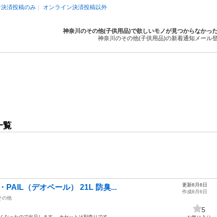
ン決済投稿のみ
オンライン決済投稿以外
神奈川のその他(子供用品)で欲しいモノが見つからなかっ
神奈川のその他(子供用品)の新着通知メール
一覧
更新8月6日
AIL（デオペール） 21L 防臭...
作成8月6日
その他
5
使わなくなったので出品します。 カセットは別売りです。