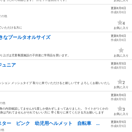
お気に入り
更新8月6日
作成8月6日
その他
4
来ていただける方に
お気に入り
更新8月6日
大きなプールタオルサイズ
作成8月6日
､売り上げは児童養護施設の子供達に学用品を買います。
お気に入り
更新8月5日
ジュニア
作成8月5日
2
クッション メッシュタイプ 取りに来ていただけると嬉しいです よろしくお願いいたし
お気に入り
更新8月6日
作成8月5日
の他
で中身の内容確認してませんが1度しか使わずしまってありました。 ライトがつくかの
3
中身は汚れてませんがそれでもいい方に 早く取りに来てくださる方お願いします
お気に入り
更新8月5日
ター ピンク 幼児用ヘルメット 自転車 ...
作成8月5日
の他