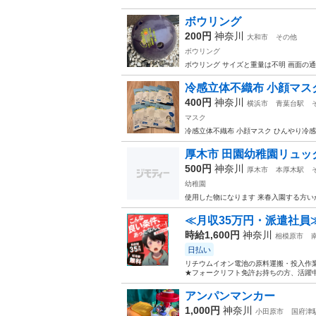
ボウリング
200円
神奈川
大和市
その他
ボウリング
ボウリング サイズと重量は不明 画面の
冷感立体不織布 小顔マ
400円
神奈川
横浜市
青葉台駅
マスク
冷感立体不織布 小顔マスク ひんやり冷感
厚木市 田園幼稚園リュッ
500円
神奈川
厚木市
本厚木駅
幼稚園
使用した物になります 来春入園する方い
≪月収35万円・派遣社員
時給1,600円
神奈川
相模原市
日払い
リチウムイオン電池の原料運搬・投入作業
★フォークリフト免許お持ちの方、活躍中
アンパンマンカー
1,000円
神奈川
小田原市
国府津