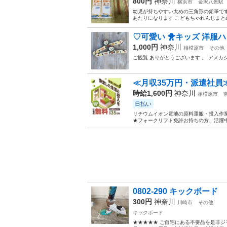
800円
神奈川
横浜市
金沢八景駅
幼児が持ちやすい太めの三角形の鉛筆です 4B
あたりになります こどもちゃれんじまとめ
♡可愛い 🐥キッズ 洋服ハン
1,000円
神奈川
相模原市
その他
ご観覧 ありがとうございます 。 アメカジ
≪月収35万円・派遣社員
時給1,600円
神奈川
相模原市
日払い
リチウムイオン電池の原料運搬・投入作業
★フォークリフト免許お持ちの方、活躍中
0802-290 キックボード
300円
神奈川
川崎市
その他
キックボード
★★★★★ ご自宅にある不要品を是非ジ