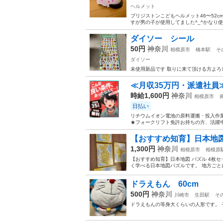
ヘルメット
ブリジストンこどもヘルメット46〜52
すが男の子が使用してました^_^かなり使
ダイソー シール
50円
神奈川
相模原市
橋本駅
そ
ダイソー
未使用新品です 取りに来て頂ける方よろ
≪月収35万円・派遣社員
時給1,600円
神奈川
相模原市
日払い
リチウムイオン電池の原料運搬・投入作業
★フォークリフト免許お持ちの方、活躍中
【おすすめ知育】日本地図
1,300円
神奈川
相模原市
相模原
【おすすめ知育】日本地図 パズル 4枚
く学べる日本地図パズルです。 地方ごと
ドラえもん 60cm
500円
神奈川
川崎市
生田駅
そ
ドラえもんの等身大くらいの人形です。