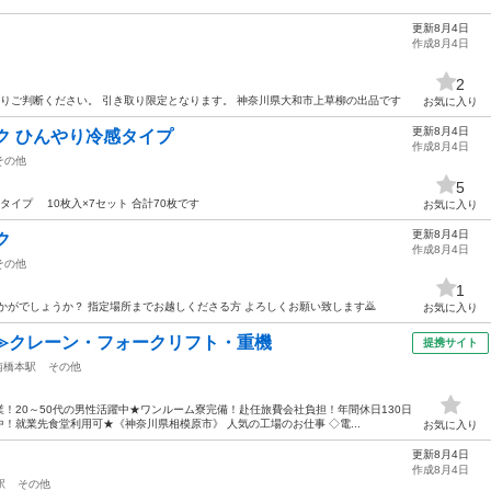
更新8月4日
作成8月4日
2
通りご判断ください。 引き取り限定となります。 神奈川県大和市上草柳の出品です
お気に入り
更新8月4日
スク ひんやり冷感タイプ
作成8月4日
その他
5
タイプ 10枚入×7セット 合計70枚です
お気に入り
更新8月4日
ク
作成8月4日
その他
1
かがでしょうか？ 指定場所までお越しくださる方 よろしくお願い致します🙇
お気に入り
≫クレーン・フォークリフト・重機
提携サイト
南橋本駅
その他
！20～50代の男性活躍中★ワンルーム寮完備！赴任旅費会社負担！年間休日130日
！就業先食堂利用可★《神奈川県相模原市》 人気の工場のお仕事 ◇電...
お気に入り
更新8月4日
作成8月4日
駅
その他