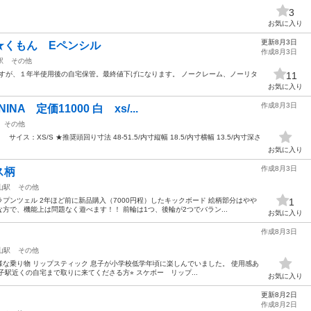
3
お気に入り
更新8月3日
★くもん Eペンシル
作成8月3日
駅
その他
ですが、１年半使用後の自宅保管。最終値下げになります。 ノークレーム、ノーリタ
11
お気に入り
作成8月3日
NA 定価11000 白 xs/...
その他
ite） サイス：XS/S ★推奨頭回り寸法 48-51.5/内寸縦幅 18.5/内寸横幅 13.5/内寸深さ
お気に入り
作成8月3日
ス柄
山駅
その他
プンツェル 2年ほど前に新品購入（7000円程）したキックボード 絵柄部分はやや
1
方で、機能上は問題なく遊べます！！ 前輪は1つ、後輪が2つでバラン...
お気に入り
作成8月3日
山駅
その他
な乗り物 リップスティック 息子が小学校低学年頃に楽しんでいました。 使用感あ
駅近くの自宅まで取りに来てくださる方⭐︎ スケボー リップ...
お気に入り
更新8月2日
作成8月2日