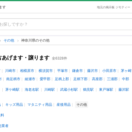
ます
地元の掲示板 ジモティー
その他
神奈川県のその他
古あげます・譲ります
全6328件
市
川崎市
相模原市
横須賀市
平塚市
鎌倉市
藤沢市
小田原市
茅ヶ崎
市
南足柄市
綾瀬市
愛甲郡
足柄上郡
足柄下郡
高座郡
三浦郡
中郡
茅ケ崎駅
海老名駅
川崎駅
武蔵小杉駅
鶴見駅
東戸塚駅
藤沢駅
品
キッズ用品
マタニティ用品
産後用品
その他
無料
売業者