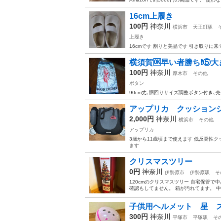
16cm上履き
100円
神奈川
横浜市
天王町駅
上履き
16cmです 割りと美品です 引き取りに
横須賀🆗早い者勝ち❗️⑤
100円
神奈川
厚木市
その他
ボタン
90cm丈､胴回りサイズ調整ボタン付き
アップリカ クッション
2,000円
神奈川
横浜市
その他
アップリカ
3歳から11歳頃まで使えます 低反発性
ます
クリスマスツリー
0円
神奈川
伊勢原市
伊勢原駅
そ
120cmのクリスマスツリー 自宅保管
確認もしてません。 箱が汚れてます。 
子供用ヘルメット 星 ス
300円
神奈川
平塚市
平塚駅
そ