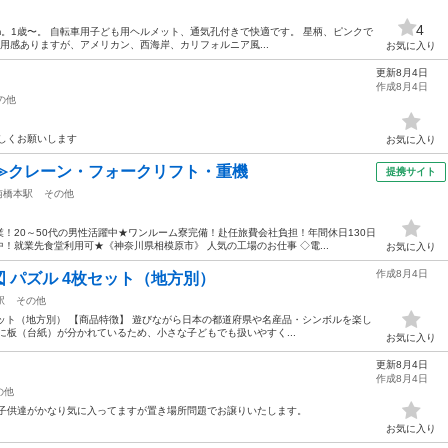
4
cm。1歳〜。 自転車用子ども用ヘルメット、通気孔付きで快適です。 星柄、ピンクで
用感ありますが、アメリカン、西海岸、カリフォルニア風...
お気に入り
更新8月4日
作成8月4日
の他
しくお願いします
お気に入り
≫クレーン・フォークリフト・重機
提携サイト
南橋本駅
その他
！20～50代の男性活躍中★ワンルーム寮完備！赴任旅費会社負担！年間休日130日
！就業先食堂利用可★《神奈川県相模原市》 人気の工場のお仕事 ◇電...
お気に入り
作成8月4日
 パズル 4枚セット（地方別）
駅
その他
セット（地方別） 【商品特徴】 遊びながら日本の都道府県や名産品・シンボルを楽し
に板（台紙）が分かれているため、小さな子どもでも扱いやすく...
お気に入り
更新8月4日
作成8月4日
の他
 子供達がかなり気に入ってますが置き場所問題でお譲りいたします。
お気に入り