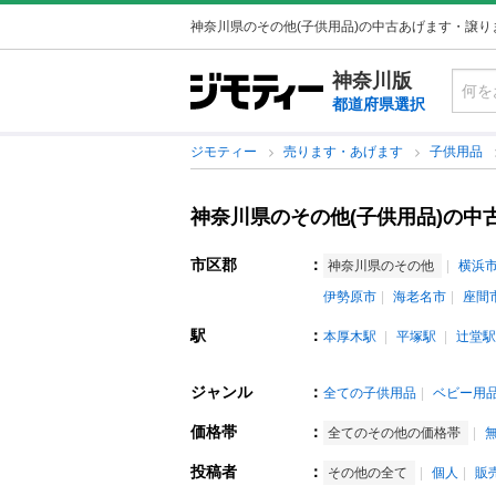
神奈川県のその他(子供用品)の中古あげます・譲り
神奈川版
都道府県選択
ジモティー
売ります・あげます
子供用品
神奈川県のその他(子供用品)の中
市区郡
：
神奈川県のその他
横浜
伊勢原市
海老名市
座間
駅
：
本厚木駅
平塚駅
辻堂駅
ジャンル
：
全ての子供用品
ベビー用
価格帯
：
全てのその他の価格帯
投稿者
：
その他の全て
個人
販