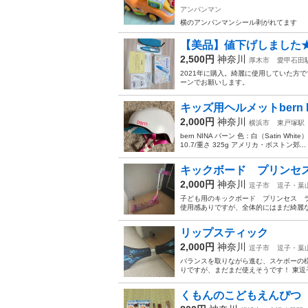
アンパンマン
横のアンパンマンシール剥がれてます
【美品】値下げしました
2,500円
神奈川
厚木市
愛甲石田
2021年に購入。綺麗に使用していた方
ーンでお願いします。
キッズ用ヘルメットbern NI
2,000円
神奈川
横浜市
東戸塚駅
bern NINA バーン 色：白（Satin Wh
10.7/重さ 325g アメリカ・ボストン郊...
キックボード プリンセ
2,000円
神奈川
逗子市
逗子・葉
子ども用のキックボード プリンセス ラ
使用感ありですが、全体的にはまだ綺麗な
リップスティック
2,000円
神奈川
逗子市
逗子・葉
バランスを取りながら進む、スケボーの様
りですが、まだまだ使えそうです！ 東逗子
くもんのこどもえんぴつ