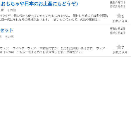
更新8月5日
（おもちゃや日本のお土産にもどうぞ）
作成8月4日
丘駅
その他
のですが、父の代から使っていたものかもしれません。 開封した感じでは多少掃除
1
鎧一式はそれなりの風格があります。（古いものですので、欠品や破損は...
お気に入り
更新8月4日
ルセット
作成8月4日
駅
その他
7
ーウェアー ウィンターウェアー 中古品ですが、まだまだお使い頂けます。 ウェアー
ズ（17cm） こちら一式まとめてお譲り致します。 雪遊びにい...
お気に入り