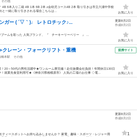
その他
 6本入り二箱 4B 1本 6B 2本 z会幼児コース4B 2本 取り引きは市立六浦中学校
と一緒に取り引きされる場合こちらは...
お気に入り
更新8月2日
ガー ( ´▽｀)♩ レトロチック♪...
作成8月2日
ブームを彩った 人気ブランド、 『 チーキーリーベリー 』 ...
お気に入り
≫クレーン・フォークリフト・重機
提携サイト
南橋本駅
その他
！20～50代の男性活躍中★ワンルーム寮完備！赴任旅費会社負担！年間休日130日
！就業先食堂利用可★《神奈川県相模原市》 人気の工場のお仕事 ◇電...
お気に入り
更新8月2日
作成8月2日
1
モティースポットへお持ち込みしませんか？ 家電、趣味・スポーツ・レジャー用