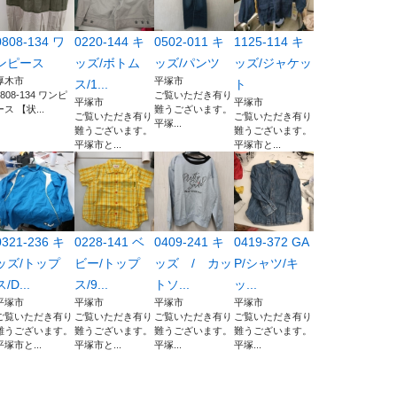
0808-134 ワ
0220-144 キ
0502-011 キ
1125-114 キ
ンピース
ッズ/ボトム
ッズ/パンツ
ッズ/ジャケッ
厚木市
平塚市
ス/1...
ト
0808-134 ワンピ
ご覧いただき有り
平塚市
平塚市
ース 【状...
難うございます。
ご覧いただき有り
ご覧いただき有り
平塚...
難うございます。
難うございます。
平塚市と...
平塚市と...
0321-236 キ
0228-141 ベ
0409-241 キ
0419-372 GA
ッズ/トップ
ビー/トップ
ッズ / カッ
P/シャツ/キ
ス/D...
ス/9...
トソ...
ッ...
平塚市
平塚市
平塚市
平塚市
ご覧いただき有り
ご覧いただき有り
ご覧いただき有り
ご覧いただき有り
難うございます。
難うございます。
難うございます。
難うございます。
平塚市と...
平塚市と...
平塚...
平塚...