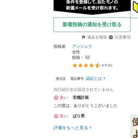
新着投稿の通知を受け取る
違反を報告
注意事項
投稿者
アンジェラ
女性
投稿： 
52
4.7
(
36
)
認証とは
身分証
電話番号
自己紹介文が設定されていません
良い
安穏計画
この度は、ありがとうございました
良い
ばり男
評価をもっと見る