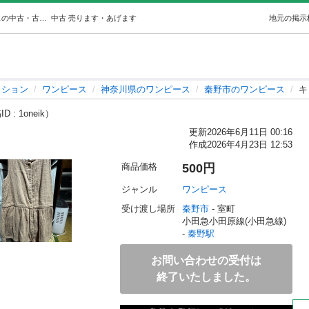
キッズワンピースドレス (アンジェラ) 秦野のワンピースの中古・古着あげます・譲ります｜ジモティーで不用品の処分
中古
売ります・あげます
地元の掲示
ッション
ワンピース
神奈川県のワンピース
秦野市のワンピース
キ
D : 1oneik）
更新
2026年6月11日 00:16
作成
2026年4月23日 12:53
商品価格
500円
ジャンル
ワンピース
受け渡し場所
秦野市
 - 室町
小田急小田原線(小田急線) 
- 
秦野駅
お問い合わせの受付は
終了いたしました。