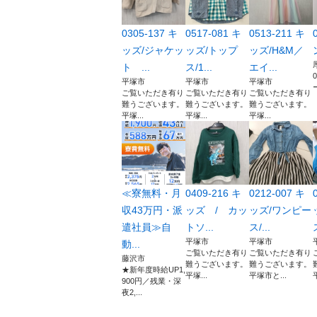
0305-137 キ
0517-081 キ
0513-211 キ
ッズ/ジャケッ
ッズ/トップ
ッズ/H&M／
ト ...
ス/1...
エイ...
平塚市
平塚市
平塚市
ご覧いただき有り
ご覧いただき有り
ご覧いただき有り
難うございます。
難うございます。
難うございます。
平塚...
平塚...
平塚...
≪寮無料・月
0409-216 キ
0212-007 キ
収43万円・派
ッズ / カッ
ッズ/ワンピー
遣社員≫自
トソ...
ス/...
平塚市
平塚市
動...
ご覧いただき有り
ご覧いただき有り
藤沢市
難うございます。
難うございます。
★新年度時給UP1,
平塚...
平塚市と...
900円／残業・深
夜2,...