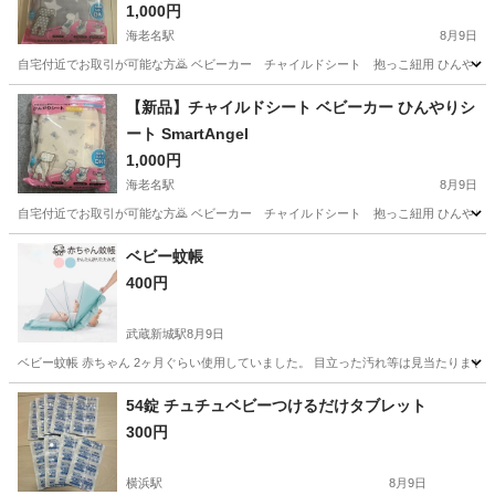
1,000円
海老名駅
8月9日
自宅付近でお取引が可能な方🙇 ベビーカー チャイルドシート 抱っこ紐用 ひんやりシー
神奈川
海老名市
海老名駅
キッズ用品
ベビーカー
【新品】チャイルドシート ベビーカー ひんやりシ
ート SmartAngel
1,000円
海老名駅
8月9日
自宅付近でお取引が可能な方🙇 ベビーカー チャイルドシート 抱っこ紐用 ひんやりシー
神奈川
海老名市
海老名駅
ベビー用品
ベビーカー
ベビー蚊帳
400円
武蔵新城駅
8月9日
ベビー蚊帳 赤ちゃん 2ヶ月ぐらい使用していました。 目立った汚れ等は見当たりませ
神奈川
川崎市
武蔵新城駅
ベビー用品
蚊帳
54錠 チュチュベビーつけるだけタブレット
300円
横浜駅
8月9日