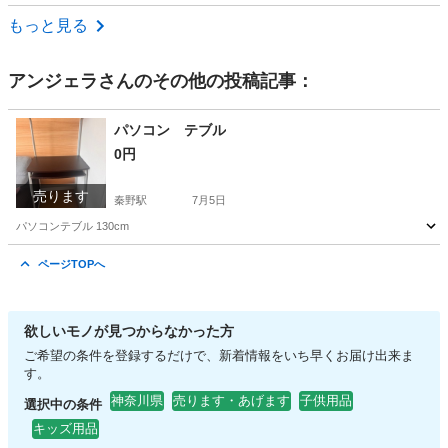
神奈川
茅ヶ崎市
北茅ケ崎駅
ベビー用品
湘南
もっと見る
アンジェラ
さんのその他の投稿記事：
パソコン テブル
0円
売ります
秦野駅
7月5日
パソコンテブル 130cm
神奈川
秦野市
秦野駅
パソコン
ページTOPへ
欲しいモノが見つからなかった方
ご希望の条件を登録するだけで、新着情報をいち早くお届け出来ま
す。
神奈川県
売ります・あげます
子供用品
選択中の条件
キッズ用品