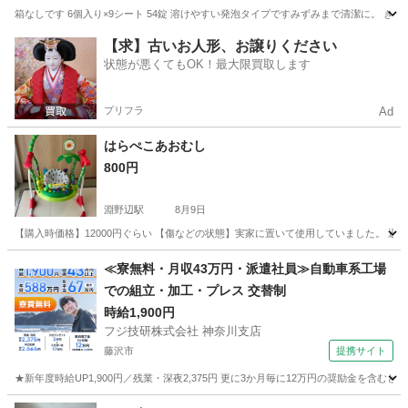
箱なしです 6個入り×9シート 54錠 溶けやすい発泡タイプですみずみまで清潔に。 
神奈川
横浜市
横浜駅
ベビー用品
タブレット
【求】古いお人形、お譲りください
状態が悪くてもOK！最大限買取します
プリフラ
Ad
はらぺこあおむし
800円
淵野辺駅
8月9日
【購入時価格】12000円ぐらい 【傷などの状態】実家に置いて使用していました。 
神奈川
相模原市
淵野辺駅
ベビー用品
≪寮無料・月収43万円・派遣社員≫自動車系工場
での組立・加工・プレス 交替制
時給1,900円
フジ技研株式会社 神奈川支店
藤沢市
提携サイト
★新年度時給UP1,900円／残業・深夜2,375円 更に3か月毎に12万円の奨励金を含む
神奈川
藤沢市
その他