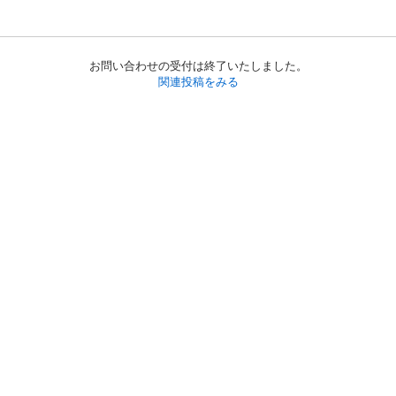
お問い合わせの受付は終了いたしました。
関連投稿をみる
初めての方へ
利用規約
プライバシーポリシー
プライバシー・ステートメント
健全化に資する運用方針
お問い合わせ
運営会社
サイトマップ
ご利用ガイド
フリーワードで探す
PC版で表示
都道府県選択
特定商取引法の表示
利用者情報の外部送信について