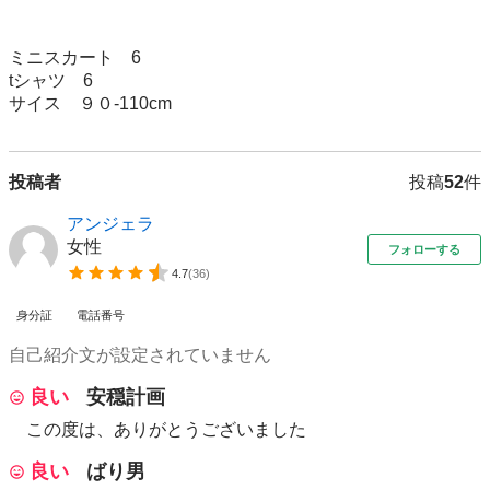
ミニスカート　6

tシャツ　6

サイス　９０-110cm
投稿者
投稿
52
件
アンジェラ
女性
フォローする
4.7
(
36
)
身分証
電話番号
自己紹介文が設定されていません
良い
安穏計画
この度は、ありがとうございました
良い
ばり男