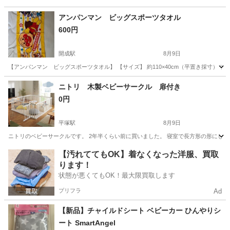
アンパンマン ビッグスポーツタオル
600円
開成駅
8月9日
【アンパンマン ビッグスポーツタオル】 【サイズ】 約110×40cm（平置き採寸）
神奈川
足柄上郡
開成駅
ベビー用品
ニトリ 木製ベビーサークル 扉付き
0円
平塚駅
8月9日
ニトリのベビーサークルです。 2年半くらい前に買いました。 寝室で長方形の形にして
神奈川
平塚市
平塚駅
ベビー用品
【汚れててもOK】着なくなった洋服、買取
ります！
状態が悪くてもOK！最大限買取します
プリフラ
Ad
【新品】チャイルドシート ベビーカー ひんやりシ
ート SmartAngel