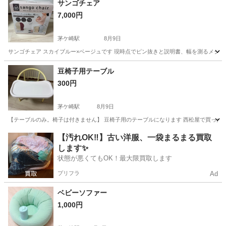
サンゴチェア
7,000円
茅ケ崎駅
8月9日
サンゴチェア スカイブルー×ベージュです 現時点でピン抜きと説明書、幅を測るメジャ
神奈川
茅ヶ崎市
茅ケ崎駅
産後用品
サンゴ
豆椅子用テーブル
300円
茅ケ崎駅
8月9日
【テーブルのみ。椅子は付きません】 豆椅子用のテーブルになります 西松屋で買った
神奈川
茅ヶ崎市
茅ケ崎駅
ベビー用品
西松屋
【汚れOK‼️】古い洋服、一袋まるまる買取
します✨
状態が悪くてもOK！最大限買取します
プリフラ
Ad
ベビーソファー
1,000円