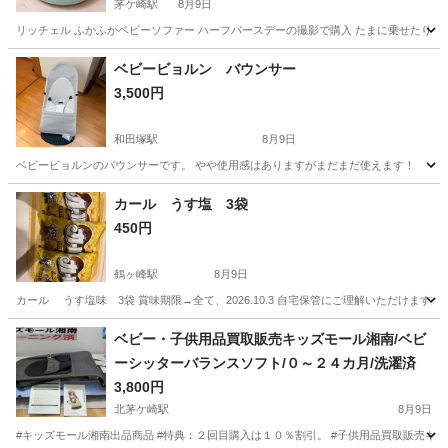
茅ケ崎駅
8月9日
リッチェル ふかふかベビーソファー ハーフバースデーの撮影で購入 たまに乗せたりし
神奈川
茅ヶ崎市
茅ケ崎駅
ベビー用品
ソファー
ベビービョルン バウンサー
3,500円
和田塚駅
8月9日
ベビービョルンのバウンサーです。 やや使用感はありますがまだまだ使えます！
神奈川
鎌倉市
和田塚駅
ベビー用品
カール うす塩 3袋
450円
鶴ヶ峰駅
8月9日
カール うす塩味 3袋 賞味期限→全て、2026.10.3 自宅保管にご理解いただけま
神奈川
横浜市
鶴ヶ峰駅
ベビー用品
ベビー・子供用品買取販売キッズモール湘南/ベビ
ーシッターバランスソフト/０～２４カ月/洗濯済
3,800円
北茅ケ崎駅
8月9日
#キッズモール湘南出品商品 #特典：２回目購入は１０％割引。 #子供用品買取販売キ