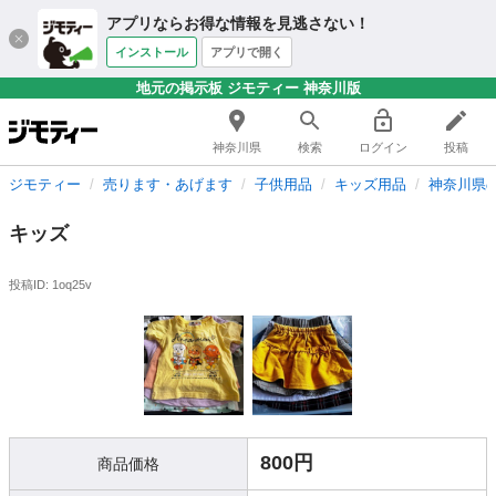
アプリならお得な情報を見逃さない！
インストール
アプリで開く
地元の掲示板 ジモティー 神奈川版
神奈川県
検索
ログイン
投稿
ジモティー
売ります・あげます
子供用品
キッズ用品
神奈川県
キッズ
投稿ID: 1oq25v
800円
商品価格