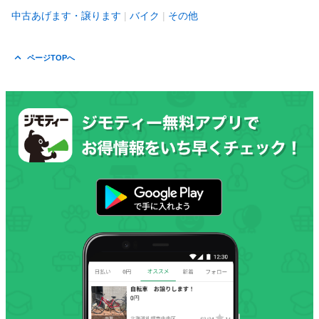
中古あげます・譲ります
バイク
その他
ページTOPへ