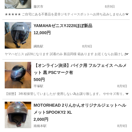
藤沢市
8月9日
★★★★★ ご自宅にある不要品を是非ジモティースポットへお持ち込みしませんか？ 家
神奈川
藤沢市
その他
ヘルメット
YAMAHAゼニスYJ22IIほぼ新品
12,000円
綱島駅
8月9日
ヤマハゼニス yj22IIになります 試着のみ 新品同様 箱あります お近くならお届けします
神奈川
横浜市
綱島駅
その他
新品
【オンライン決済】バイク用 フルフェイス ヘルメ
ット 黒 PSCマーク有
500円
平塚駅
8月9日
【状態】 3年程保管していましたが 使用しない為お譲り致します。 ややキズ有り。 
神奈川
茅ヶ崎市
平塚駅
その他
MOTORHEAD 2りんかんオリジナルジェットヘル
メットSPOOKY2 XL
2,000円
南橋本駅
8月9日