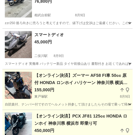
76,800円
相武台前駅
8月9日
zzr250 後ろ向きに売ろうと考えてますので、値下げは交渉はご遠慮ください。この
神奈川
座間市
相武台前駅
カワサキ
スマートディオ
45,000円
二俣川駅
8月9日
スマートディオ 実働車 バッテリー新品 タイヤ前後山あり 書類付き お近くであればお
神奈川
横浜市
二俣川駅
ホンダ
スマートディオ
【オンライン決済】ズーマー AF58 FI車 50cc 原
付 HONDA ロンホイ ハリケーン 神奈川県 横浜市
即乗り可
155,000円
東戸塚駅
8月9日
自賠責付、ナンバー付ですのでヘルメット持参して頂けましたらその場で乗って帰れます。
神奈川
横浜市
東戸塚駅
ホンダ
ロンホイ
【オンライン決済】PCX JF81 125cc HONDA ロ
ンホイ 神奈川県 横浜市 即乗り可
450,000円