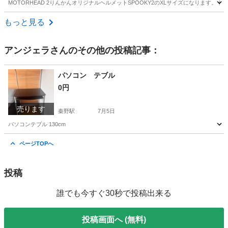
MOTORHEAD 2りんかんオリジナルヘルメットSPOOKY2のXLサイズになります
神奈川
相模原市
南橋本駅
バイク
もっと見る
アンジェラ
さんのその他の投稿記事：
パソコン テブル
0円
売ります
秦野駅
7月5日
パソコンテブル 130cm
神奈川
秦野市
秦野駅
パソコン
ページTOPへ
投稿
誰でも今すぐ30秒で投稿出来る
投稿画面へ (無料)