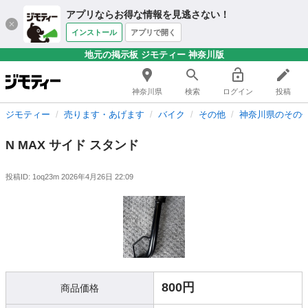
アプリならお得な情報を見逃さない！
インストール
アプリで開く
地元の掲示板 ジモティー 神奈川版
神奈川県
検索
ログイン
投稿
ジモティー
売ります・あげます
バイク
その他
神奈川県のその
N MAX サイド スタンド
投稿ID: 1oq23m
2026年4月26日 22:09
800円
商品価格