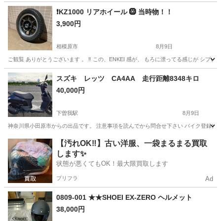
神奈川
藤沢市
その他
❗️KZ1000 リアホイール 🛞 当時物！！
3,900円
相模原市
8月9日
ご観覧 ありがとうございます 。 ‼️ この、ENKEI 感が、 もろに漂ってる感じが シブいっす
神奈川
相模原市
その他
LTD
スズキ レッツ CA4AA 走行距離8348キロ
40,000円
下曽我駅
8月9日
神奈川県小田原市からの出品です。 注意事項を読んでから問合せ下さい バイク登録書類(販
神奈川
小田原市
下曽我駅
スズキ
【汚れOK‼️】古い洋服、一袋まるまる買取
します✨
状態が悪くてもOK！最大限買取します
プリフラ
Ad
0809-001 ★★SHOEI EX-ZERO ヘルメット
38,000円