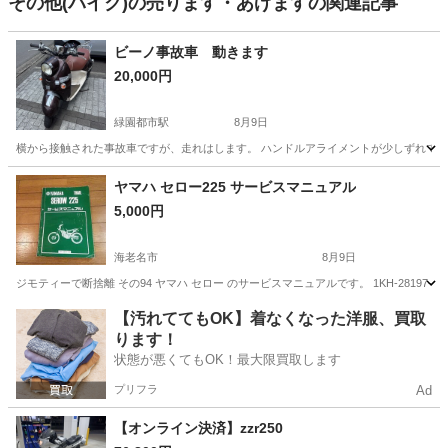
その他(バイク)の売ります・あげますの関連記事
ビーノ事故車 動きます
20,000円
緑園都市駅
8月9日
横から接触された事故車ですが、走れはします。 ハンドルアライメントが少しずれてし
神奈川
横浜市
緑園都市駅
ヤマハ
ヤマハ セロー225 サービスマニュアル
5,000円
海老名市
8月9日
ジモティーで断捨離 その94 ヤマハ セロー のサービスマニュアルです。 1KH-2819
神奈川
海老名市
ヤマハ
【汚れててもOK】着なくなった洋服、買取
ります！
状態が悪くてもOK！最大限買取します
プリフラ
Ad
【オンライン決済】zzr250