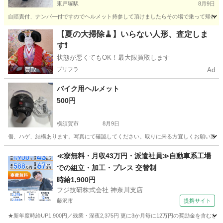
東戸塚駅
8月9日
自賠責付、ナンバー付ですのでヘルメット持参して頂けましたらその場で乗って帰れます。
神奈川
横浜市
東戸塚駅
ホンダ
ロンホイ
【夏の大掃除🧹】いらない人形、査定しま
す❗️
状態が悪くてもOK！最大限買取します
プリフラ
Ad
バイク用ヘルメット
500円
横須賀市
8月9日
傷、ハゲ、結構あります。写真にて確認してください。取りに来る方宜しくお願い致し
神奈川
横須賀市
その他
≪寮無料・月収43万円・派遣社員≫自動車系工場
での組立・加工・プレス 交替制
時給1,900円
フジ技研株式会社 神奈川支店
藤沢市
提携サイト
★新年度時給UP1,900円／残業・深夜2,375円 更に3か月毎に12万円の奨励金を含む