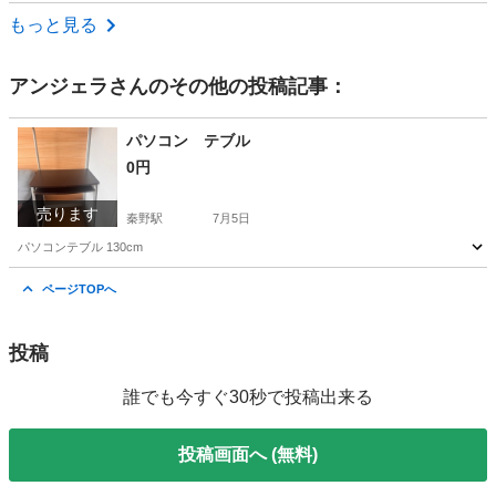
神奈川
横須賀市
北久里浜駅
その他
もっと見る
アンジェラ
さんのその他の投稿記事：
パソコン テブル
0円
売ります
秦野駅
7月5日
パソコンテブル 130cm
神奈川
秦野市
秦野駅
パソコン
ページTOPへ
投稿
誰でも今すぐ30秒で投稿出来る
投稿画面へ (無料)