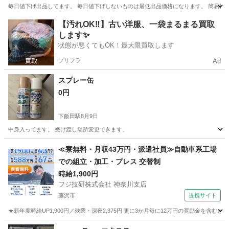
毎日値下げ出品してます。 毎日値下げしないものは最低出品価格になります。 簡易検
神奈川
横浜市
その他
【汚れOK‼️】古い洋服、一袋まるまる買取
します✨
状態が悪くてもOK！最大限買取します
プリフラ
Ad
スプレー缶
0円
下飯田駅
8月9日
中身入ってます。 受け渡し場所変更できます。
神奈川
横浜市
下飯田駅
その他
≪寮無料・月収43万円・派遣社員≫自動車系工場
での組立・加工・プレス 交替制
時給1,900円
フジ技研株式会社 神奈川支店
藤沢市
提携サイト
★新年度時給UP1,900円／残業・深夜2,375円 更に3か月毎に12万円の奨励金を含む
神奈川
藤沢市
その他