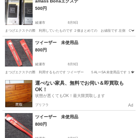
amass Bonaエクステ
500円
綾瀬市
8月9日
まつげエクステの際 利用していたものです ２個まとめての お値段です 左側 C ０
神奈川
綾瀬市
その他
エクステ
ツイーザー 未使用品
800円
綾瀬市
8月9日
まつげエクステの際 利用するものです ツイーザー ５ALーSA 未使用品です １本
神奈川
綾瀬市
その他
まつげエクステ
運べない家具、無料でお伺い＆即買取も
OK！
状態が悪くてもOK！最大限買取します
プリフラ
Ad
ツイーザー 未使用品
800円