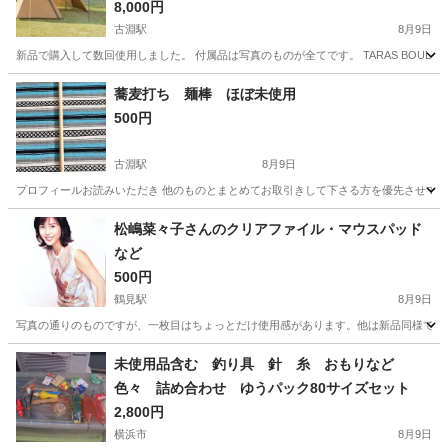
8,000円
古淵駅
8月9日
新品で購入して数回使用しました。 付属品は写真のものが全てです。 TARAS BOULBA(タラ
神奈川
相模原市
古淵駅
その他
蕎麦打ち 麺棒 ほぼ未使用
500円
古淵駅
8月9日
プロフィールお読みいただき 他のものとまとめてお取引きして下さる方を優先させて
神奈川
相模原市
古淵駅
その他
松嶋菜々子さんのクリアファイル・マウスパッド
など
500円
鶴見駅
8月9日
写真の通りのものですが、一枚目はちょっとだけ使用感があります。他は新品同様です。
神奈川
横浜市
鶴見駅
その他
未使用品含む 釣り具 針 糸 おもりなど
色々 詰め合わせ ゆうパック80サイズセット
2,800円
横浜市
8月9日