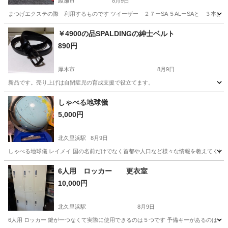
綾瀬市
8月9日
まつげエクステの際 利用するものです ツイーザー ２７ーSA ５ALーSAと ３本お
神奈川
綾瀬市
その他
まつげエクステ
￥4900の品SPALDINGの紳士ベルト
890円
厚木市
8月9日
新品です。売り上げは自閉症児の育成支援で役立てます。
神奈川
厚木市
その他
しゃべる地球儀
5,000円
北久里浜駅
8月9日
しゃべる地球儀 レイメイ 国の名前だけでなく首都や人口など様々な情報を教えてくれ
神奈川
横須賀市
北久里浜駅
その他
地球儀
6人用 ロッカー 更衣室
10,000円
北久里浜駅
8月9日
6人用 ロッカー 鍵が一つなくて実際に使用できるのは５つです 予備キーがあるのは一