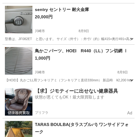
sentry セントリー 耐火金庫
20,000円
川崎市
8月9日
型番は、JF082ET と思います。 サイズ（外寸）：外寸/（約）幅415×奥行491×高さ348mm --
神奈川
川崎市
その他
台車
鳥かご パーツ、HOEI R440（LL）フン切網 Ⅰ
1,000円
川崎市
8月9日
【HOEI】丸かごLL用フンキリアミ（フンキリアミ直径330mm） 新品時 ¥2,200 https://hoeica
神奈川
川崎市
その他
神奈川
横浜市
その他
鳥かご
【求】ジモティーに出せない健康器具
状態が悪くてもOK！最大限買取します
プリフラ
Ad
TARAS BOULBA(タラスブルバ) ワンサイドフォ
ーク