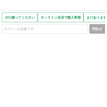
ぜひ譲ってください
オンライン決済で購入希望
まだあります
問合せ
初めての方へ
利用規約
プライバシーポリシー
プライバシー・ステートメント
健全化に資する運用方針
お問い合わせ
運営会社
サイトマップ
ご利用ガイド
フリーワードで探す
PC版で表示
都道府県選択
特定商取引法の表示
利用者情報の外部送信について