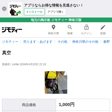
アプリならお得な情報を見逃さない！
インストール
アプリで開く
地元の掲示板 ジモティー 神奈川版
神奈川県
検索
ログイン
投稿
ジモティー
売ります・あげます
その他
神奈川県のその他
秦野
真空
投稿ID: 1of4ib
2026年4月20日 22:18
1,000円
商品価格