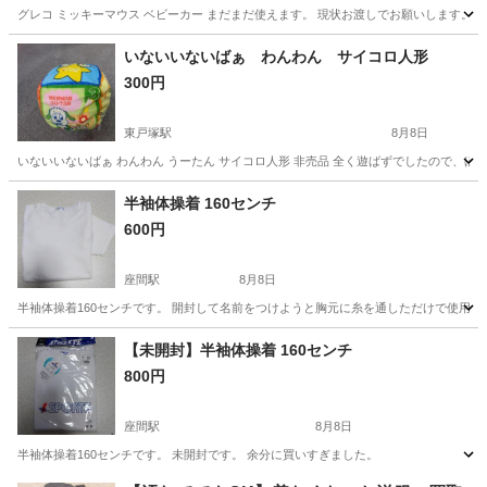
グレコ ミッキーマウス ベビーカー まだまだ使えます。 現状お渡しでお願いします。 前
神奈川
横浜市
東戸塚駅
ベビー用品
ベビーカー
いないいないばぁ わんわん サイコロ人形
300円
東戸塚駅
8月8日
いないいないばぁ わんわん うーたん サイコロ人形 非売品 全く遊ばずでしたので、ほ
神奈川
横浜市
東戸塚駅
ベビー用品
サイコロ
半袖体操着 160センチ
600円
座間駅
8月8日
半袖体操着160センチです。 開封して名前をつけようと胸元に糸を通しただけで使用
神奈川
座間市
座間駅
キッズ用品
体操着
【未開封】半袖体操着 160センチ
800円
座間駅
8月8日
半袖体操着160センチです。 未開封です。 余分に買いすぎました。