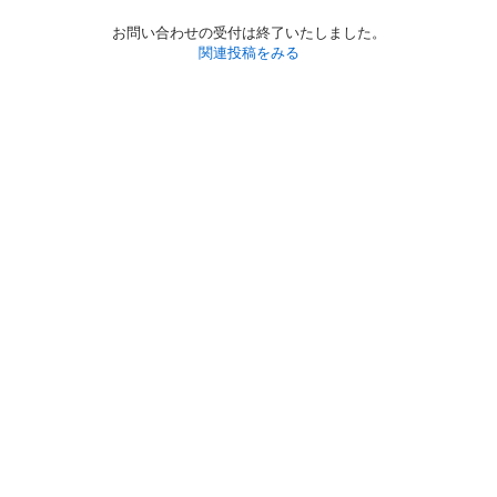
お問い合わせの受付は終了いたしました。
関連投稿をみる
初めての方へ
利用規約
プライバシーポリシー
プライバシー・ステートメント
健全化に資する運用方針
お問い合わせ
運営会社
サイトマップ
ご利用ガイド
フリーワードで探す
PC版で表示
都道府県選択
特定商取引法の表示
利用者情報の外部送信について
© 2011-
2026
Jmty, Inc.