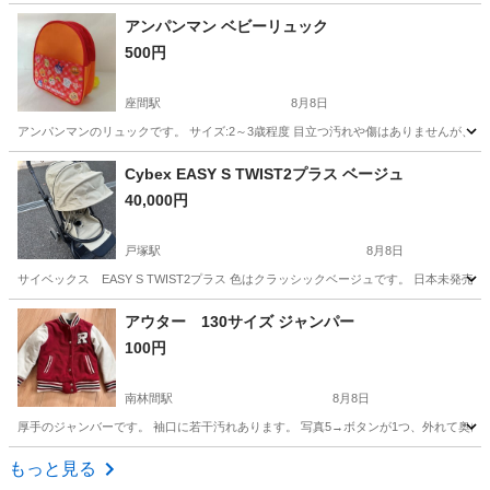
神奈川
座間市
座間駅
キッズ用品
アンパンマン
アンパンマン ベビーリュック
500円
座間駅
8月8日
アンパンマンのリュックです。 サイズ:2～3歳程度 目立つ汚れや傷はありませんが、
神奈川
座間市
座間駅
キッズ用品
リュック
Cybex EASY S TWIST2プラス ベージュ
40,000円
戸塚駅
8月8日
サイベックス EASY S TWIST2プラス 色はクラッシックベージュです。 日本未発
神奈川
横浜市
戸塚駅
ベビー用品
アウター 130サイズ ジャンパー
100円
南林間駅
8月8日
厚手のジャンバーです。 袖口に若干汚れあります。 写真5→ボタンが1つ、外れて奥にい
神奈川
大和市
南林間駅
キッズ用品
ジャンバー
もっと見る