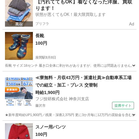
神奈川
座間市
座間駅
キッズ用品
体操着
【汚れててもOK】着なくなった洋服、買取
ります！
状態が悪くてもOK！最大限買取します
プリフラ
Ad
長靴
100円
座間駅
8月8日
長靴 サイズ:16センチ 履き口全体に剥がれがありますが、使用には問題ありません。
神奈川
座間市
座間駅
子供用品
ありません
≪寮無料・月収43万円・派遣社員≫自動車系工場
での組立・加工・プレス 交替制
時給1,900円
フジ技研株式会社 神奈川支店
藤沢市
提携サイト
★新年度時給UP1,900円／残業・深夜2,375円 更に3か月毎に12万円の奨励金を含む
神奈川
藤沢市
その他
スノー用パンツ
100円