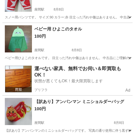
座間駅
8月8日
スノー用パンツです。 サイズ:90 カラー:赤 目立った汚れや傷はありません。 中古品
神奈川
座間市
座間駅
キッズ用品
ありません
ベビー用 ひよこのタオル
100円
座間駅
8月8日
ベビー用ひよこのタオルです。 目立った汚れや傷はありません。 中古品にご理解のあ
神奈川
座間市
座間駅
キッズ用品
ひよこ
運べない家具、無料でお伺い＆即買取も
OK！
状態が悪くてもOK！最大限買取します
プリフラ
Ad
【訳あり】アンパンマン ミニショルダーバッグ
100円
座間駅
8月8日
【訳あり】アンパンマンのミニショルダーバッグです。 写真の通り使用に伴う黒ずみ等