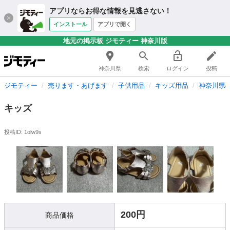
アプリならお得な情報を見逃さない！
インストール
アプリで開く
地元の掲示板 ジモティー 神奈川版
神奈川県
検索
ログイン
投稿
ジモティー
売ります・あげます
子供用品
キッズ用品
神奈川県
キッズ
投稿ID: 1olw9s
200円
商品価格