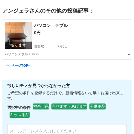
アンジェラ
さんのその他の投稿記事：
パソコン テブル
0円
売ります
秦野駅
7月5日
パソコンテブル 130cm
神奈川
秦野市
秦野駅
パソコン
ページTOPへ
欲しいモノが見つからなかった方
ご希望の条件を登録するだけで、新着情報をいち早くお届け出来ま
す。
神奈川県
売ります・あげます
子供用品
選択中の条件
キッズ用品