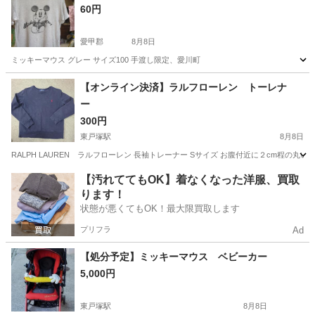
60円
愛甲郡
8月8日
ミッキーマウス グレー サイズ100 手渡し限定、愛川町
神奈川
愛甲郡
キッズ用品
【オンライン決済】ラルフローレン トーレナ
ー
300円
東戸塚駅
8月8日
RALPH LAUREN ラルフローレン 長袖トレーナー Sサイズ お腹付近に２cm程の丸
神奈川
横浜市
東戸塚駅
キッズ用品
ラルフローレン
【汚れててもOK】着なくなった洋服、買取
ります！
状態が悪くてもOK！最大限買取します
プリフラ
Ad
【処分予定】ミッキーマウス ベビーカー
5,000円
東戸塚駅
8月8日