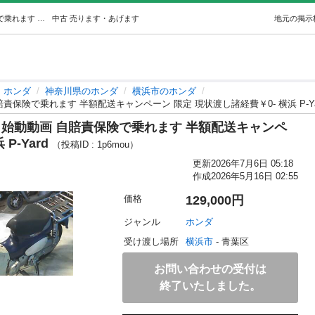
HONDA スーパーカブ50-3プロ 青 始動動画 自賠責保険で乗れます 半額配送キャンペーン 限定 現状渡し諸経費￥0- 横浜 P-Yar… (P-Yard) 横浜のホンダの中古あげます・譲ります｜ジモティーで不用品の処分
中古
売ります・あげます
地元の掲示
ホンダ
神奈川県のホンダ
横浜市のホンダ
自賠責保険で乗れます 半額配送キャンペーン 限定 現状渡し諸経費￥0- 横浜 P-Ya
 青 始動動画 自賠責保険で乗れます 半額配送キャンペ
P-Yard
（投稿ID : 1p6mou）
更新
2026年7月6日 05:18
作成
2026年5月16日 02:55
価格
129,000円
ジャンル
ホンダ
受け渡し場所
横浜市
 - 青葉区
お問い合わせの受付は
終了いたしました。