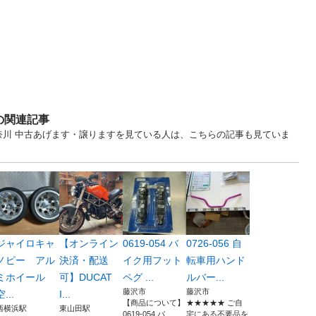
の関連記事
... 神奈川 中古あげます・譲りますを見ている人は、こちらの記事も見ていま
ジャイロキャ
【オンライン
0619-054 バ
0726-056 自
ノピー アル
決済・配送
イク用フット
転車用ハンド
ミホイール
可】DUCAT
ペグ ...
ルバー...
藤沢市
藤沢市
空...
I...
【商品について】
★★★★★ ご自
西横浜駅
東山田駅
0619-054 バ...
宅にある不要品を