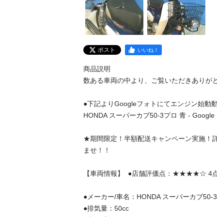
ポスト
いいね！
商品説明

数ある車両の中より、ご覧いただきありがとう
●下記よりGoogleフォトにてエンジン始動動
HONDA スーパーカブ50-3プロ 青 - Google フ
★期間限定！半額配送キャンペーン実施！
ませ！！     

【車両情報】  ●店舗評価点：★★★★☆ 4点

●メーカー/車名：HONDA スーパーカブ50-3
●排気量：50cc
