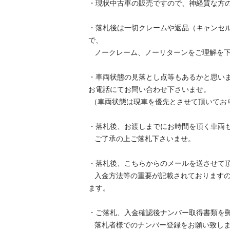
・現状中古車の販売ですので、神経質な方の入
・落札後は一切クレームや返品（キャンセ
で、 

   ノークレーム、ノーリターンをご理解を下さいませ。

・車両状態の見落とし点等もあるかと思い
お電話にてお問い合わせ下さいませ。

 （車両状態は現車を優先とさせて頂いております）

・落札後、お渡しまでにお時間を頂く車両も御
   ご了承の上ご落札下さいませ。

・落札後、こちらからのメールを送させて頂い
   入金方法等の重要が記載されておりますので、内容の確認お願い致し
ます。

・ご落札、入金確認後ナンバー取得書類を郵送
   落札者様でのナンバー登録をお願い致します。
