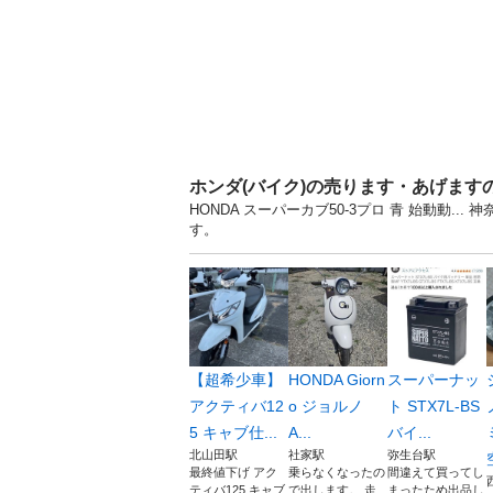
ホンダ(バイク)の売ります・あげます
HONDA スーパーカブ50-3プロ 青 始動動
す。
【超希少車】
HONDA Giorn
スーパーナッ
アクティバ12
o ジョルノ
ト STX7L-BS
5 キャブ仕...
A...
バイ...
北山田駅
社家駅
弥生台駅
最終値下げ アク
乗らなくなったの
間違えて買ってし
ティバ125 キャブ
で出します。 走
まったため出品し