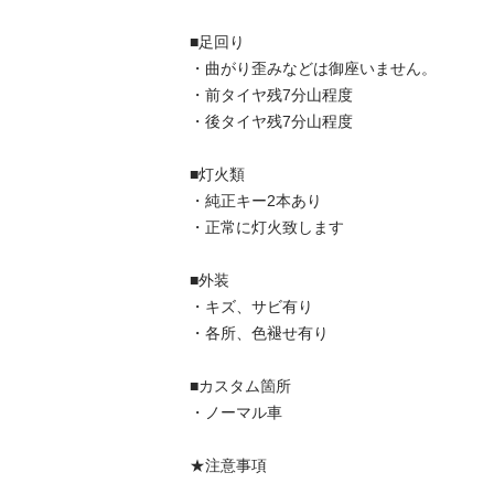
■足回り

・曲がり歪みなどは御座いません。

・前タイヤ残7分山程度

・後タイヤ残7分山程度

■灯火類

・純正キー2本あり

・正常に灯火致します

■外装

・キズ、サビ有り

・各所、色褪せ有り

■カスタム箇所

・ノーマル車

★注意事項
