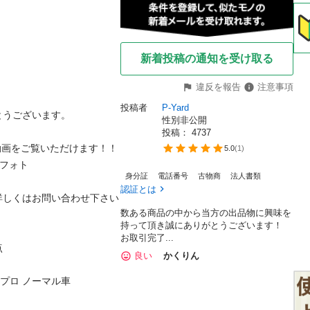
新着投稿の通知を受け取る
違反を報告
注意事項
投稿者
P-Yard
ございます。

性別非公開
投稿： 
4737
画をご覧いただけます！！ 

5.0
(
1
)
ォト

身分証
電話番号
古物商
法人書類
認証とは
詳しくはお問い合わせ下さい
数ある商品の中から当方の出品物に興味を
持って頂き誠にありがとうございます！
お取引完了...

良い
かくりん
プロ ノーマル車
