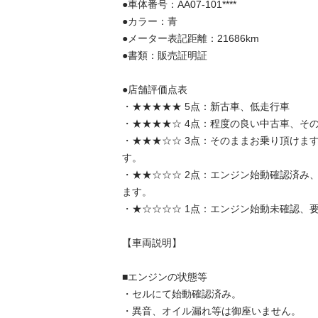
●車体番号：AA07-101****

●カラー：青

●メーター表記距離：21686km

●書類：販売証明証

●店舗評価点表

・★★★★★ 5点：新古車、低走行車

・★★★★☆ 4点：程度の良い中古車、その
・★★★☆☆ 3点：そのままお乗り頂けま
す。

・★★☆☆☆ 2点：エンジン始動確認済み
ます。

・★☆☆☆☆ 1点：エンジン始動未確認、要整備
【車両説明】

■エンジンの状態等

・セルにて始動確認済み。

・異音、オイル漏れ等は御座いません。
