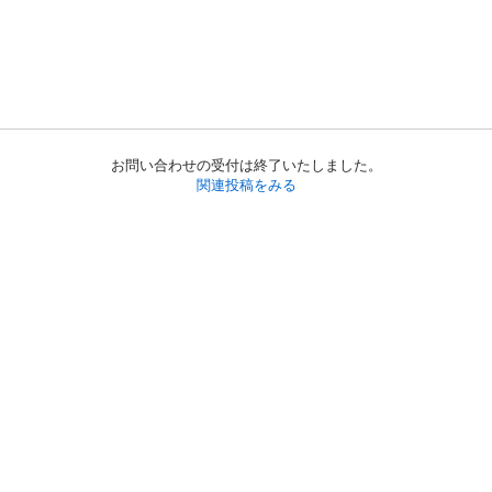
お問い合わせの受付は終了いたしました。
関連投稿をみる
初めての方へ
利用規約
プライバシーポリシー
プライバシー・ステートメント
健全化に資する運用方針
お問い合わせ
運営会社
サイトマップ
ご利用ガイド
フリーワードで探す
PC版で表示
都道府県選択