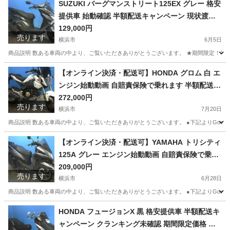
SUZUKI バーグマンストリート125EX グレー 格安
提供車 始動確認 半額配送キャンペーン 現状渡し
諸経費￥0- 横浜 P-Yard
129,000円
売ります
横浜市
6月5日
商品説明 数ある車両の中より、ご覧いただきありがとうございます。 ★期間限定！半額
神奈川
横浜市
スズキ
SUZUKI
【オンライン決済・配送可】HONDA グロム 白 エ
ンジン始動動画 自賠責保険で乗れます 半額配送キ
ャンペーン 期間限定 現状渡し諸経費￥0- 横浜 P-Y
272,000円
売ります
ard
横浜市
7月20日
商品説明 数ある車両の中より、ご覧いただきありがとうございます。 ●下記よりGoogleフォ
神奈川
横浜市
ホンダ
グロム
【オンライン決済・配送可】YAMAHA トリシティ
125A グレー エンジン始動動画 自賠責保険で乗れ
ます 半額配送キャンペーン 現状渡し諸経費￥0 横
209,000円
売ります
浜 P-Yard 045-507-6300 ヤマハ発動機
横浜市
6月28日
商品説明 数ある車両の中より、ご覧いただきありがとうございます。 ●下記よりGoogleフォトに
神奈川
横浜市
ヤマハ
トリシティ
HONDA フュージョンX 黒 格安提供車 半額配送キ
ャンペーン クランキング未確認 期間限定価格 現