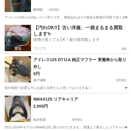
舞岡駅
8月9日
アドレスv100 (ce13a) パーツ売りです。 興味あればその商品を動画や写真で送り
神奈川
横浜市
舞岡駅
スズキ
アドレス
【汚れOK‼️】古い洋服、一袋まるまる買取
します✨
状態が悪くてもOK！最大限買取します
プリフラ
Ad
アドレス125 DT11A 純正マフラー 実働車から取り
外し
0円
東戸塚駅
8月9日
処分前提で必要な方にお譲り出来たらと思っております🙇✨
神奈川
横浜市
東戸塚駅
スズキ
NMAX125 リアキャリア
2,000円
桜木町駅
8月9日
2021-2024年モデルのNMAX125に取り付けできます。 間違えて購入したリアキャリア