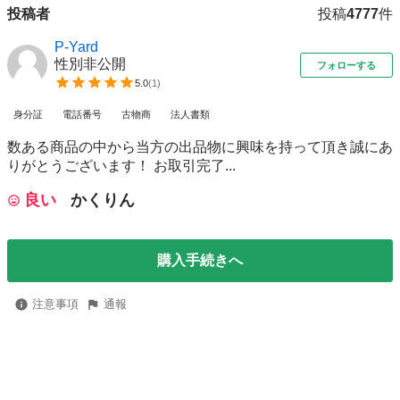
投稿者
投稿
4777
件
P-Yard
性別非公開
フォローする
5.0
(
1
)
身分証
電話番号
古物商
法人書類
数ある商品の中から当方の出品物に興味を持って頂き誠にあ
りがとうございます！ お取引完了...
良い
かくりん
購入手続きへ
注意事項
通報