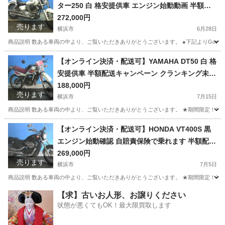
ター250 白 格安提供車 エンジン始動動画 半額配
送キャンペーン 期間限定 現状渡し諸経費￥0- 横
272,000円
売ります
浜 P-Yard
横浜市
6月28日
商品説明 数ある車両の中より、ご覧いただきありがとうございます。 ●下記よりGoogleフォト
神奈川
横浜市
ヤマハ
ドラッグスター
【オンライン決済・配送可】YAMAHA DT50 白 格
安提供車 半額配送キャンペーン クランキング未確
認 期間限定車体本体価格 現状渡し諸経費￥0- 横
188,000円
売ります
浜 P-Yard
横浜市
7月15日
商品説明 数ある車両の中より、ご覧いただきありがとうございます。 ★期間限定！半額
神奈川
横浜市
ヤマハ
クランキング
【オンライン決済・配送可】HONDA VT400S 黒
エンジン始動確認 自賠責保険で乗れます 半額配送
キャンペーン 期間限定 現状渡し諸経費￥0- 横浜 P
269,000円
売ります
-Yard
横浜市
7月5日
商品説明 数ある車両の中より、ご覧いただきありがとうございます。 ★期間限定！半額配送
神奈川
横浜市
ホンダ
エンジン
【求】古いお人形、お譲りください
状態が悪くてもOK！最大限買取します