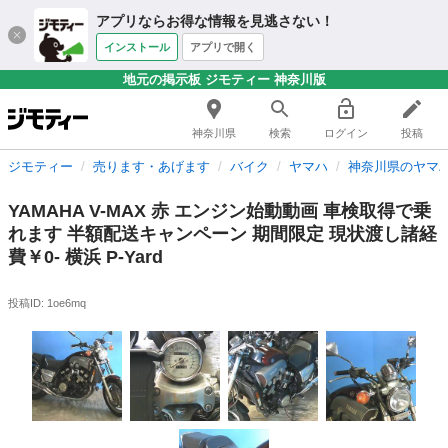
アプリならお得な情報を見逃さない！
インストール
アプリで開く
地元の掲示板 ジモティー 神奈川版
神奈川県
検索
ログイン
投稿
ジモティー
売ります・あげます
バイク
ヤマハ
神奈川県のヤマ
YAMAHA V-MAX 赤 エンジン始動動画 車検取得で乗
れます 半額配送キャンペーン 期間限定 現状渡し諸経
費￥0- 横浜 P-Yard
投稿ID: 1oe6mq