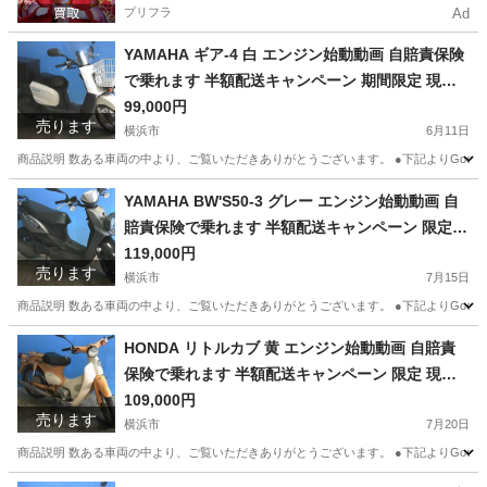
プリフラ
Ad
YAMAHA ギア-4 白 エンジン始動動画 自賠責保険
で乗れます 半額配送キャンペーン 期間限定 現状
渡し諸経費￥0 横浜 P-Yard
99,000円
売ります
横浜市
6月11日
商品説明 数ある車両の中より、ご覧いただきありがとうございます。 ●下記よりGoogleフォト
神奈川
横浜市
ヤマハ
エンジン
YAMAHA BW'S50-3 グレー エンジン始動動画 自
賠責保険で乗れます 半額配送キャンペーン 限定
現状渡し諸経費￥0- 横浜 P-Yard
119,000円
売ります
横浜市
7月15日
商品説明 数ある車両の中より、ご覧いただきありがとうございます。 ●下記よりGoogleフォトにて
神奈川
横浜市
ヤマハ
エンジン
HONDA リトルカブ 黄 エンジン始動動画 自賠責
保険で乗れます 半額配送キャンペーン 限定 現状
渡し諸経費￥0- 横浜 P-Yard
109,000円
売ります
横浜市
7月20日
商品説明 数ある車両の中より、ご覧いただきありがとうございます。 ●下記よりGoogleフォ
神奈川
横浜市
ホンダ
リトルカブ