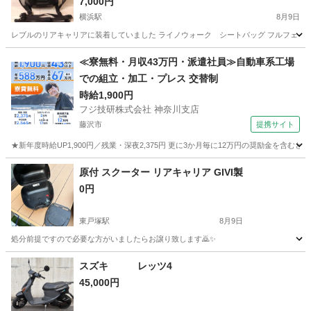
7,000円
横浜駅
8月9日
レブルのリアキャリアに装着していました ライノウォーク シートバッグ フルフェイスが
神奈川
横浜市
横浜駅
その他
≪寮無料・月収43万円・派遣社員≫自動車系工場
での組立・加工・プレス 交替制
時給1,900円
フジ技研株式会社 神奈川支店
藤沢市
提携サイト
★新年度時給UP1,900円／残業・深夜2,375円 更に3か月毎に12万円の奨励金を含む
神奈川
藤沢市
その他
原付 スクーター リアキャリア GIVI製
0円
東戸塚駅
8月9日
処分前提ですので必要な方がいましたらお譲り致します🙇✨
神奈川
横浜市
東戸塚駅
その他
スズキ レッツ4
45,000円