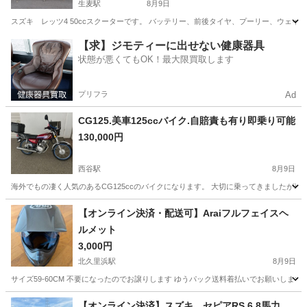
生麦駅
8月9日
スズキ レッツ4 50ccスクーターです。 バッテリー、前後タイヤ、プーリー、ウェイ
神奈川
横浜市
生麦駅
スズキ
【求】ジモティーに出せない健康器具
状態が悪くてもOK！最大限買取します
プリフラ
Ad
CG125.美車125ccバイク.自賠責も有り即乗り可能
130,000円
西谷駅
8月9日
海外でもの凄く人気のあるCG125ccのバイクになります。 大切に乗ってきましたが
神奈川
横浜市
西谷駅
ホンダ
【オンライン決済・配送可】Araiフルフェイスヘ
ルメット
3,000円
北久里浜駅
8月9日
サイズ59-60CM 不要になったのでお譲りします ゆうパック送料着払いでお願いします
神奈川
横浜市
北久里浜駅
その他
【オンライン決済】スズキ セピアRS 6.8馬力