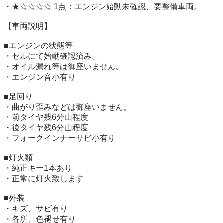
・★☆☆☆☆ 1点：エンジン始動未確認、要整備車両。

【車両説明】

■エンジンの状態等

・セルにて始動確認済み。

・オイル漏れ等は御座いません。

・エンジン音小有り

■足回り

・曲がり歪みなどは御座いません。

・前タイヤ残6分山程度

・後タイヤ残6分山程度

・フォークインナーサビ小有り

■灯火類

・純正キー1本あり

・正常に灯火致します

■外装

・キズ、サビ有り

・各所、色褪せ有り
