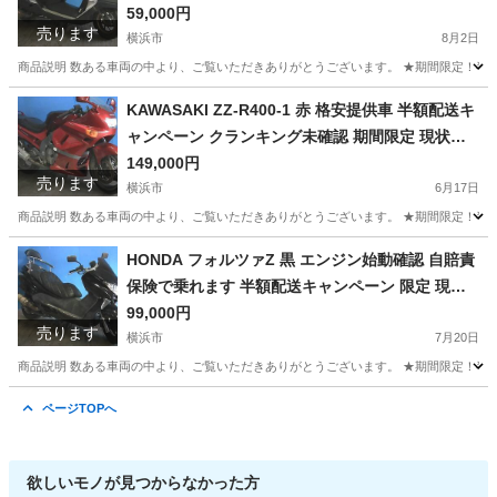
状渡し諸経費￥0- 横浜 P-Yard
59,000円
売ります
横浜市
8月2日
商品説明 数ある車両の中より、ご覧いただきありがとうございます。 ★期間限定！半額
神奈川
横浜市
ホンダ
クランキング
KAWASAKI ZZ-R400-1 赤 格安提供車 半額配送キ
ャンペーン クランキング未確認 期間限定 現状渡
し諸経費￥0- 横浜 P-Yard
149,000円
売ります
横浜市
6月17日
商品説明 数ある車両の中より、ご覧いただきありがとうございます。 ★期間限定！半額
神奈川
横浜市
カワサキ
クランキング
HONDA フォルツァZ 黒 エンジン始動確認 自賠責
保険で乗れます 半額配送キャンペーン 限定 現状
渡し諸経費￥0- 横浜 P-Yard
99,000円
売ります
横浜市
7月20日
商品説明 数ある車両の中より、ご覧いただきありがとうございます。 ★期間限定！半額配送
神奈川
横浜市
ホンダ
エンジン
ページTOPへ
欲しいモノが見つからなかった方