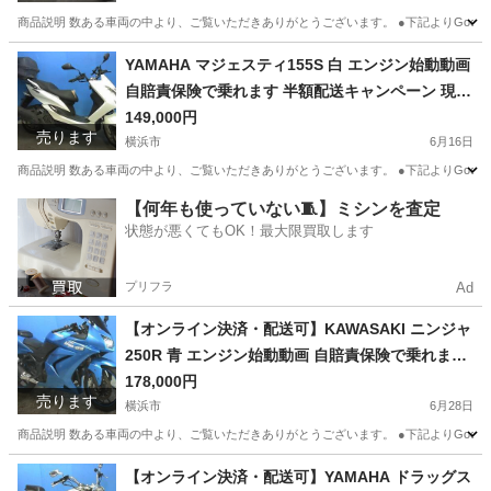
商品説明 数ある車両の中より、ご覧いただきありがとうございます。 ●下記よりGoogleフォト
神奈川
横浜市
ホンダ
エンジン
YAMAHA マジェスティ155S 白 エンジン始動動画
自賠責保険で乗れます 半額配送キャンペーン 現状
渡し諸経費￥0- 横浜 P-Yard
149,000円
売ります
横浜市
6月16日
商品説明 数ある車両の中より、ご覧いただきありがとうございます。 ●下記よりGoogleフォト
神奈川
横浜市
ヤマハ
エンジン
【何年も使っていない🧵】ミシンを査定
状態が悪くてもOK！最大限買取します
プリフラ
Ad
【オンライン決済・配送可】KAWASAKI ニンジャ
250R 青 エンジン始動動画 自賠責保険で乗れます
半額配送キャンペーン 現状渡し諸経費￥0- 横浜 P
178,000円
売ります
-Yard
横浜市
6月28日
商品説明 数ある車両の中より、ご覧いただきありがとうございます。 ●下記よりGoogleフォトに
神奈川
横浜市
カワサキ
ニンジャ
【オンライン決済・配送可】YAMAHA ドラッグス