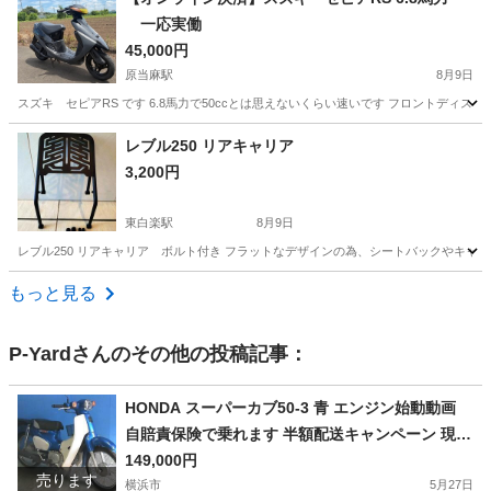
一応実働
45,000円
原当麻駅
8月9日
スズキ セピアRS です 6.8馬力で50ccとは思えないくらい速いです フロントディ
神奈川
相模原市
原当麻駅
スズキ
レブル250 リアキャリア
3,200円
東白楽駅
8月9日
レブル250 リアキャリア ボルト付き フラットなデザインの為、シートバックやキャ
神奈川
横浜市
東白楽駅
その他
もっと見る
P-Yard
さんのその他の投稿記事：
HONDA スーパーカブ50-3 青 エンジン始動動画
自賠責保険で乗れます 半額配送キャンペーン 現状
渡し諸経費￥0- 横浜 P-Yard
149,000円
売ります
横浜市
5月27日