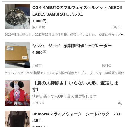
神奈川
横浜市
桜木町駅
ヤマハ
OGK KABUTOのフルフェイスヘルメット AEROB
LADE5 SAMURAIモデル XL
7,000円
浜川崎駅
8月9日
2022年5月に購入し、2023年12月まで使用後、保管していました。 使用に伴うキズ
神奈川
川崎市
浜川崎駅
その他
フルフェイスヘルメット
ヤマハ ジョグ 規制前補修キャブレーター
4,000円
川崎市
8月9日
ヤマハジョグ 2stの横型エンジンの規制前の補修キャブレーターです。kn企画で新品
神奈川
川崎市
ヤマハ
【夏の大掃除🧹】いらない人形、査定しま
す❗️
状態が悪くてもOK！最大限買取します
プリフラ
Ad
Rhinowalk ライノウォーク シートバック 23 L
-35 L