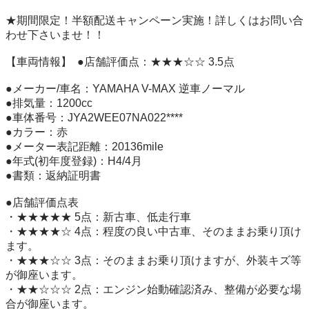
★期間限定！半額配送キャンペーン実施！詳しくはお問い合
わせ下さいませ！！     

【車両情報】  ●店舗評価点：★★★☆☆ 3.5点 

●メーカー/車名：YAMAHA V-MAX 逆車ノーマル

●排気量：1200cc

●車体番号：JYA2WEE07NA022****

●カラー：赤

●メーター表記距離：20136mile

●年式(初年度登録)：H4/4月

●書類：返納証明書

●店舗評価点表

・★★★★★ 5点：新古車、低走行車

・★★★★☆ 4点：程度の良い中古車、そのままお乗り頂け
ます。

・★★★☆☆ 3点：そのままお乗り頂けますが、外装キズ等
が御座います。

・★★☆☆☆ 2点：エンジン始動確認済み、整備が必要な場
合が御座います。
