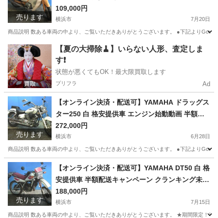
渡し諸経費￥0- 横浜 P-Yard
109,000円
売ります
横浜市
7月20日
商品説明 数ある車両の中より、ご覧いただきありがとうございます。 ●下記よりGoogleフォ
神奈川
横浜市
ホンダ
リトルカブ
【夏の大掃除🧹】いらない人形、査定しま
す❗️
状態が悪くてもOK！最大限買取します
プリフラ
Ad
【オンライン決済・配送可】YAMAHA ドラッグス
ター250 白 格安提供車 エンジン始動動画 半額配
送キャンペーン 期間限定 現状渡し諸経費￥0- 横
272,000円
売ります
浜 P-Yard
横浜市
6月28日
商品説明 数ある車両の中より、ご覧いただきありがとうございます。 ●下記よりGoogleフォト
神奈川
横浜市
ヤマハ
ドラッグスター
【オンライン決済・配送可】YAMAHA DT50 白 格
安提供車 半額配送キャンペーン クランキング未確
認 期間限定車体本体価格 現状渡し諸経費￥0- 横
188,000円
売ります
浜 P-Yard
横浜市
7月15日
商品説明 数ある車両の中より、ご覧いただきありがとうございます。 ★期間限定！半額