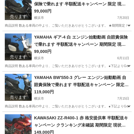
保険で乗れます 半額配送キャンペーン 限定 現状
渡し諸経費￥0- 横浜 P-Yard
99,000円
売ります
横浜市
7月20日
商品説明 数ある車両の中より、ご覧いただきありがとうございます。 ★期間限定！半額配送
神奈川
横浜市
ホンダ
エンジン
YAMAHA ギア-4 白 エンジン始動動画 自賠責保険
で乗れます 半額配送キャンペーン 期間限定 現状
渡し諸経費￥0 横浜 P-Yard
99,000円
売ります
横浜市
6月11日
商品説明 数ある車両の中より、ご覧いただきありがとうございます。 ●下記よりGoogleフォト
神奈川
横浜市
ヤマハ
エンジン
YAMAHA BW'S50-3 グレー エンジン始動動画 自
賠責保険で乗れます 半額配送キャンペーン 限定
現状渡し諸経費￥0- 横浜 P-Yard
119,000円
売ります
横浜市
7月15日
商品説明 数ある車両の中より、ご覧いただきありがとうございます。 ●下記よりGoogleフォトにて
神奈川
横浜市
ヤマハ
エンジン
KAWASAKI ZZ-R400-1 赤 格安提供車 半額配送キ
ャンペーン クランキング未確認 期間限定 現状渡
し諸経費￥0- 横浜 P-Yard
149,000円