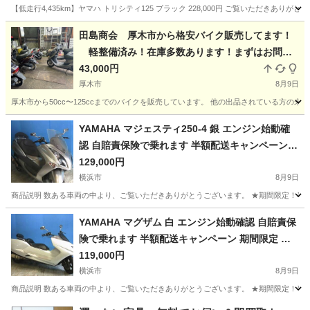
【低走行4,435km】ヤマハ トリシティ125 ブラック 228,000円 ご覧いただきありがとう
神奈川
藤沢市
藤沢本町駅
ヤマハ
田島商会 厚木市から格安バイク販売してます！
軽整備済み！在庫多数あります！まずはお問い
合わせください♪
43,000円
厚木市
8月9日
厚木市から50cc〜125ccまでのバイクを販売しています。 他の出品されている方
神奈川
厚木市
ホンダ
新品
YAMAHA マジェスティ250-4 銀 エンジン始動確
認 自賠責保険で乗れます 半額配送キャンペーン
現状渡し諸経費￥0- 横浜 P-Yard
129,000円
横浜市
8月9日
商品説明 数ある車両の中より、ご覧いただきありがとうございます。 ★期間限定！半額配
神奈川
横浜市
ヤマハ
エンジン
YAMAHA マグザム 白 エンジン始動確認 自賠責保
険で乗れます 半額配送キャンペーン 期間限定 現
状渡し諸経費￥0- 横浜 P-Yard
119,000円
横浜市
8月9日
商品説明 数ある車両の中より、ご覧いただきありがとうございます。 ★期間限定！半額配送