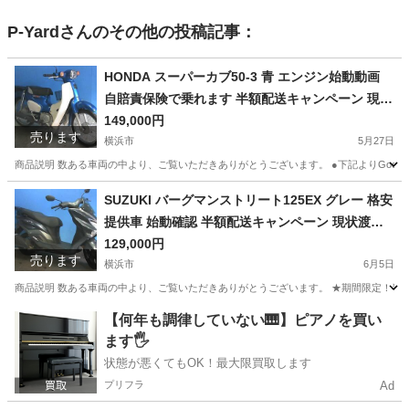
P-Yard
さんのその他の投稿記事：
HONDA スーパーカブ50-3 青 エンジン始動動画
自賠責保険で乗れます 半額配送キャンペーン 現状
渡し諸経費￥0- 横浜 P-Yard
149,000円
売ります
横浜市
5月27日
商品説明 数ある車両の中より、ご覧いただきありがとうございます。 ●下記よりGoogleフォト
神奈川
横浜市
ホンダ
エンジン
SUZUKI バーグマンストリート125EX グレー 格安
提供車 始動確認 半額配送キャンペーン 現状渡し
諸経費￥0- 横浜 P-Yard
129,000円
売ります
横浜市
6月5日
商品説明 数ある車両の中より、ご覧いただきありがとうございます。 ★期間限定！半額
神奈川
横浜市
スズキ
SUZUKI
【何年も調律していない🎹】ピアノを買い
ます🖐️
状態が悪くてもOK！最大限買取します
プリフラ
Ad