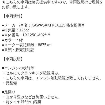
★こちらの車両は格安提供車ですので、車両説明のご理解を
お願い致します。

【車両情報】  

●メーカー/車名：KAWASAKI KLX125 格安提供車

●排気量：125cc

●車体番号：LX125C-A02****

●カラー：緑

●メーター表記距離：8875km

●書類：販売証明証

【車両説明】

■エンジンの状態等

・セルにてクランキング確認済み。

・こちらの車両は、エンジン始動確認は致しておりません。

・要整備

■足回り

・曲がり歪みなどは御座いません。

・前タイヤ残6分山程度
