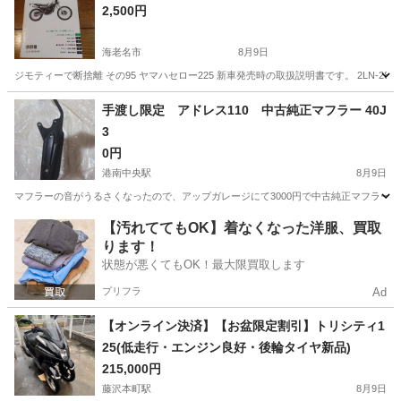
2,500円
海老名市
8月9日
ジモティーで断捨離 その95 ヤマハセロー225 新車発売時の取扱説明書です。 2LN-2
神奈川
海老名市
ヤマハ
セロー
手渡し限定 アドレス110 中古純正マフラー 40J
3
0円
港南中央駅
8月9日
マフラーの音がうるさくなったので、アップガレージにて3000円で中古純正マフラー購
神奈川
横浜市
港南中央駅
スズキ
【汚れててもOK】着なくなった洋服、買取
ります！
状態が悪くてもOK！最大限買取します
プリフラ
Ad
【オンライン決済】【お盆限定割引】トリシティ1
25(低走行・エンジン良好・後輪タイヤ新品)
215,000円
藤沢本町駅
8月9日