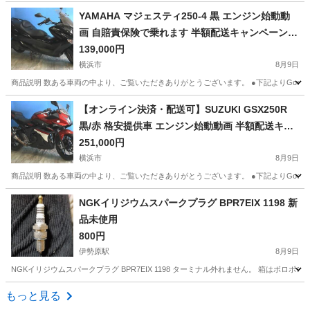
神奈川
横浜市
ヤマハ
クランキング
YAMAHA マジェスティ250-4 黒 エンジン始動動
画 自賠責保険で乗れます 半額配送キャンペーン
現状渡し諸経費￥0- 横浜 P-Yard
139,000円
横浜市
8月9日
商品説明 数ある車両の中より、ご覧いただきありがとうございます。 ●下記よりGoogleフォトに
神奈川
横浜市
ヤマハ
エンジン
【オンライン決済・配送可】SUZUKI GSX250R
黒/赤 格安提供車 エンジン始動動画 半額配送キャ
ンペーン 期間限定価格 現状渡し諸経費￥0- 横浜 P
251,000円
-Yard
横浜市
8月9日
商品説明 数ある車両の中より、ご覧いただきありがとうございます。 ●下記よりGoogleフォトに
神奈川
横浜市
スズキ
GSX
NGKイリジウムスパークプラグ BPR7EIX 1198 新
品未使用
800円
伊勢原駅
8月9日
NGKイリジウムスパークプラグ BPR7EIX 1198 ターミナル外れません。 箱はボ
神奈川
伊勢原市
伊勢原駅
バイク
NGK
もっと見る