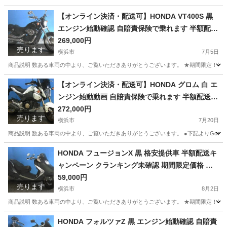
神奈川
横浜市
ヤマハ
クランキング
【オンライン決済・配送可】HONDA VT400S 黒
エンジン始動確認 自賠責保険で乗れます 半額配送
キャンペーン 期間限定 現状渡し諸経費￥0- 横浜 P
269,000円
売ります
-Yard
横浜市
7月5日
商品説明 数ある車両の中より、ご覧いただきありがとうございます。 ★期間限定！半額配送
神奈川
横浜市
ホンダ
エンジン
【オンライン決済・配送可】HONDA グロム 白 エ
ンジン始動動画 自賠責保険で乗れます 半額配送キ
ャンペーン 期間限定 現状渡し諸経費￥0- 横浜 P-Y
272,000円
売ります
ard
横浜市
7月20日
商品説明 数ある車両の中より、ご覧いただきありがとうございます。 ●下記よりGoogleフォ
神奈川
横浜市
ホンダ
グロム
HONDA フュージョンX 黒 格安提供車 半額配送キ
ャンペーン クランキング未確認 期間限定価格 現
状渡し諸経費￥0- 横浜 P-Yard
59,000円
売ります
横浜市
8月2日
商品説明 数ある車両の中より、ご覧いただきありがとうございます。 ★期間限定！半額
神奈川
横浜市
ホンダ
クランキング
HONDA フォルツァZ 黒 エンジン始動確認 自賠責