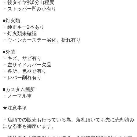
・後タイヤ残6分山程度

・ストッパー凹み小有り

■灯火類

・純正キー2本あり

・灯火類未確認

・ウィンカーステー劣化、折れ有り

■外装

・キズ、サビ有り

・左サイドカバー欠品

・各所、色褪せ有り

・レバー削れ有り

■カスタム箇所

・ノーマル車

★注意事項

・店頭での販売も行っている為、落札頂いても先に売却済み
になる事も御座います。
