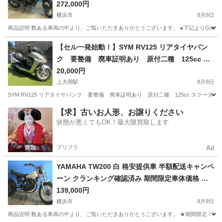
配送キャンペーン 期間限定 現状渡し諸経費￥0-
272,000円
横浜 P-Yard
横浜市
8月9日
商品説明 数ある車両の中より、ご覧いただきありがとうございます。 ●下記よりGoogleフォトに
神奈川
横浜市
カワサキ
【セル一発始動！】SYM RV125 リアタイヤパン
ク 要整備 廃車証明あり 原付二種 125cc ス
クーター 原チャリ
20,000円
上大岡駅
8月9日
SYM RV125 リアタイヤパンク 要整備 廃車証明あり 原付二種 125cc スクー
神奈川
横浜市
上大岡駅
スズキ
【求】古いお人形、お譲りください
状態が悪くてもOK！最大限買取します
プリフラ
Ad
YAMAHA TW200 白 格安提供車 半額配送キャンペ
ーン クランキング確認済み 期間限定車体価格 現
状渡し諸経費￥0- 横浜 P-Yard
139,000円
横浜市
8月9日
商品説明 数ある車両の中より、ご覧いただきありがとうございます。 ★期間限定！半額