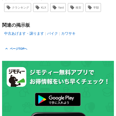
クランキング
KLX
Yard
格安
半額
関連の掲示板
中古あげます・譲ります
バイク
カワサキ
ページTOPへ