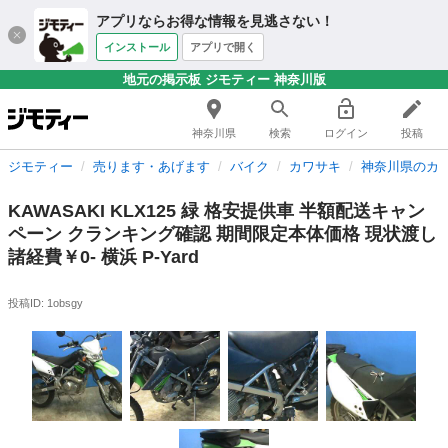
アプリならお得な情報を見逃さない！
インストール
アプリで開く
地元の掲示板 ジモティー 神奈川版
神奈川県
検索
ログイン
投稿
ジモティー
売ります・あげます
バイク
カワサキ
神奈川県のカ
KAWASAKI KLX125 緑 格安提供車 半額配送キャン
ペーン クランキング確認 期間限定本体価格 現状渡し
諸経費￥0- 横浜 P-Yard
投稿ID: 1obsgy