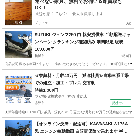
神奈川
横浜市
ヤマハ
運べない家具、無料でお伺い＆即買取も
OK！
状態が悪くてもOK！最大限買取します
プリフラ
Ad
SUZUKI ジェンマ250 白 格安提供車 半額配送キャ
ンペーン クランキング確認済み 期間限定 現状渡
し諸経費￥0- 横浜 P-Yard
109,000円
横浜市
8月9日
商品説明 数ある車両の中より、ご覧いただきありがとうございます。 ★期間限定！半額
神奈川
横浜市
スズキ
ジェンマ
≪寮無料・月収43万円・派遣社員≫自動車系工場
での組立・加工・プレス 交替制
時給1,900円
フジ技研株式会社 神奈川支店
藤沢市
提携サイト
★新年度時給UP1,900円／残業・深夜2,375円 更に3か月毎に12万円の奨励金を含む
神奈川
藤沢市
その他
【オンライン決済・配送可】KAWASAKI W175A
黒 エンジン始動動画 自賠責保険で乗れます 半額