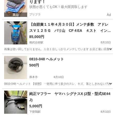
ります！
状態が悪くてもOK！最大限買取します
プリフラ
Ad
【自賠責１１年４月３０日】メンテ多数 アドレ
スＶ１２５Ｇ バリ山 CF４EA ４スト インジ
ェクション 格安配達 下取り大歓迎
85,000円
相武台前駅
8月10日
画像は使い回しておりません、１台１台しっかりメンテしています お店と違い店舗や倉
神奈川
相模原市
相武台前駅
スズキ
自賠責
0810-048 ヘルメット
500円
厚木市
8月10日
0810-048 ヘルメット 【状態】 ・使用に伴う多少のスレ、キズ、落としきれない汚
神奈川
厚木市
その他
ヘルメット
純正マフラー ヤマハ シグナスX (2型・型式SE44
J)
5,000円
下曽我駅
8月10日