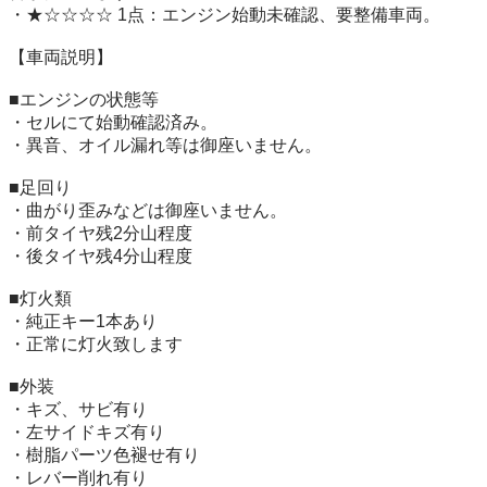
・★☆☆☆☆ 1点：エンジン始動未確認、要整備車両。

【車両説明】

■エンジンの状態等

・セルにて始動確認済み。

・異音、オイル漏れ等は御座いません。

■足回り

・曲がり歪みなどは御座いません。

・前タイヤ残2分山程度

・後タイヤ残4分山程度

■灯火類

・純正キー1本あり

・正常に灯火致します

■外装

・キズ、サビ有り

・左サイドキズ有り

・樹脂パーツ色褪せ有り

・レバー削れ有り
