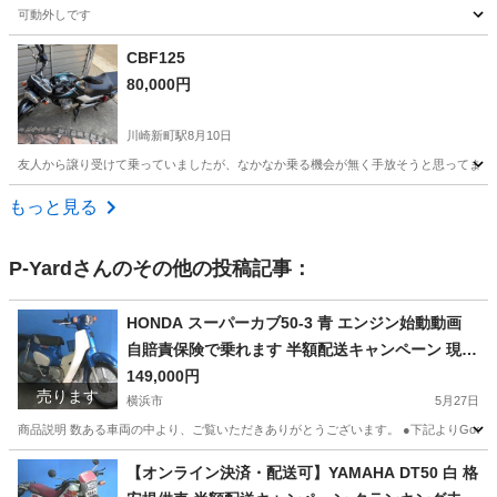
可動外しです
神奈川
小田原市
下曽我駅
ヤマハ
CBF125
80,000円
川崎新町駅
8月10日
友人から譲り受けて乗っていましたが、なかなか乗る機会が無く手放そうと思ってます。
神奈川
川崎市
川崎新町駅
ホンダ
もっと見る
P-Yard
さんのその他の投稿記事：
HONDA スーパーカブ50-3 青 エンジン始動動画
自賠責保険で乗れます 半額配送キャンペーン 現状
渡し諸経費￥0- 横浜 P-Yard
149,000円
売ります
横浜市
5月27日
商品説明 数ある車両の中より、ご覧いただきありがとうございます。 ●下記よりGoogleフォト
神奈川
横浜市
ホンダ
エンジン
【オンライン決済・配送可】YAMAHA DT50 白 格