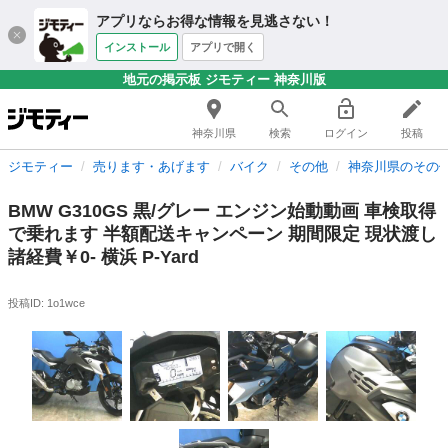
アプリならお得な情報を見逃さない！
インストール
アプリで開く
地元の掲示板 ジモティー 神奈川版
神奈川県
検索
ログイン
投稿
ジモティー
売ります・あげます
バイク
その他
神奈川県のその
BMW G310GS 黒/グレー エンジン始動動画 車検取得
で乗れます 半額配送キャンペーン 期間限定 現状渡し
諸経費￥0- 横浜 P-Yard
投稿ID: 1o1wce