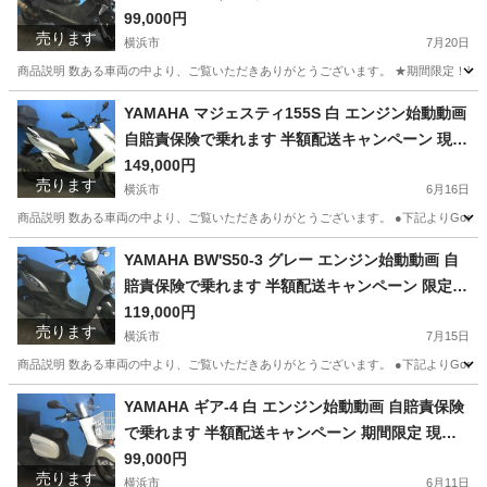
渡し諸経費￥0- 横浜 P-Yard
99,000円
売ります
横浜市
7月20日
商品説明 数ある車両の中より、ご覧いただきありがとうございます。 ★期間限定！半額配送
神奈川
横浜市
ホンダ
エンジン
YAMAHA マジェスティ155S 白 エンジン始動動画
自賠責保険で乗れます 半額配送キャンペーン 現状
渡し諸経費￥0- 横浜 P-Yard
149,000円
売ります
横浜市
6月16日
商品説明 数ある車両の中より、ご覧いただきありがとうございます。 ●下記よりGoogleフォト
神奈川
横浜市
ヤマハ
エンジン
YAMAHA BW'S50-3 グレー エンジン始動動画 自
賠責保険で乗れます 半額配送キャンペーン 限定
現状渡し諸経費￥0- 横浜 P-Yard
119,000円
売ります
横浜市
7月15日
商品説明 数ある車両の中より、ご覧いただきありがとうございます。 ●下記よりGoogleフォトにて
神奈川
横浜市
ヤマハ
エンジン
YAMAHA ギア-4 白 エンジン始動動画 自賠責保険
で乗れます 半額配送キャンペーン 期間限定 現状
渡し諸経費￥0 横浜 P-Yard
99,000円
売ります
横浜市
6月11日