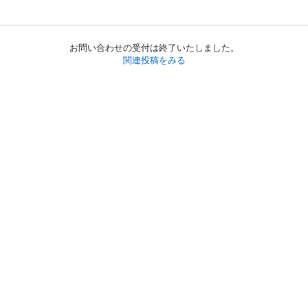
お問い合わせの受付は終了いたしました。
関連投稿をみる
初めての方へ
利用規約
プライバシーポリシー
プライバシー・ステートメント
健全化に資する運用方針
お問い合わせ
運営会社
サイトマップ
ご利用ガイド
フリーワードで探す
PC版で表示
都道府県選択
特定商取引法の表示
利用者情報の外部送信について