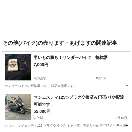
その他(バイク)の売ります・あげますの関連記事
早いもの勝ち！サンダーバイク 抵抗器
7,000円
東白楽駅
8月10日
サンダーバイクの抵抗器です。 新品未使用です。
神奈川
横浜市
東白楽駅
その他
抵抗器
マジェスティ125✨プラグ交換済み❗️下取りや配達
可能です
55,000円
衣笠駅
8月10日
ヤマハ マジェスティ125 プラグ交換済み キャブ車 下取りや配達可能です 基本情報 鍵1