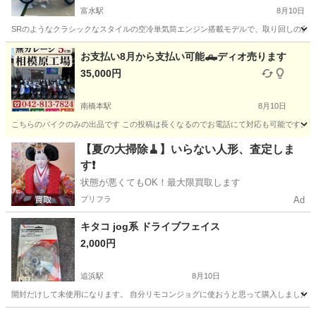
富水駅
8月10日
SRのようなクラシックなスタイルの空冷単気筒エンジン搭載モデルで、取り回しの良い
神奈川
小田原市
富水駅
ヤマハ
お支払い8月から支払い可能🛻ディオ売ります
35,000円
南橋本駅
8月10日
こちらのバイクのみの出品です この投稿は長くなるのでお電話にて対応も可能です。 メッセ
神奈川
相模原市
南橋本駅
バイク
役所
【夏の大掃除🧹】いらない人形、査定しま
す❗️
状態が悪くてもOK！最大限買取します
プリフラ
Ad
キタコ jog系 ドライブフェイス
2,000円
追浜駅
8月10日
開封だけして未使用になります。 自分リモコンジョグに使おうと思って購入しましたが