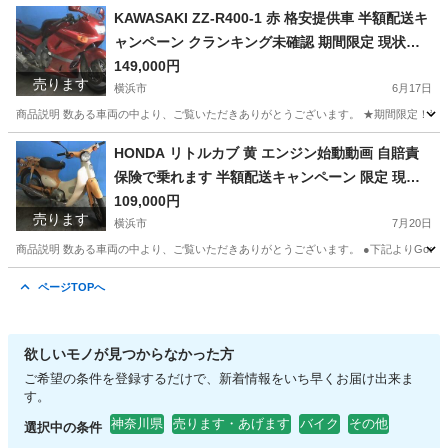
神奈川
横浜市
ホンダ
クランキング
KAWASAKI ZZ-R400-1 赤 格安提供車 半額配送キ
ャンペーン クランキング未確認 期間限定 現状渡
し諸経費￥0- 横浜 P-Yard
149,000円
売ります
横浜市
6月17日
商品説明 数ある車両の中より、ご覧いただきありがとうございます。 ★期間限定！半額
神奈川
横浜市
カワサキ
クランキング
HONDA リトルカブ 黄 エンジン始動動画 自賠責
保険で乗れます 半額配送キャンペーン 限定 現状
渡し諸経費￥0- 横浜 P-Yard
109,000円
売ります
横浜市
7月20日
商品説明 数ある車両の中より、ご覧いただきありがとうございます。 ●下記よりGoogleフォ
神奈川
横浜市
ホンダ
リトルカブ
ページTOPへ
欲しいモノが見つからなかった方
ご希望の条件を登録するだけで、新着情報をいち早くお届け出来ま
す。
神奈川県
売ります・あげます
バイク
その他
選択中の条件