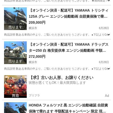
商品説明 数ある車両の中より、ご覧いただきありがとうございます。 ★期間限定！半額配送
神奈川
横浜市
ホンダ
エンジン
【オンライン決済・配送可】YAMAHA トリシティ
125A グレー エンジン始動動画 自賠責保険で乗れ
ます 半額配送キャンペーン 現状渡し諸経費￥0 横
209,000円
売ります
浜 P-Yard 045-507-6300 ヤマハ発動機
横浜市
6月28日
商品説明 数ある車両の中より、ご覧いただきありがとうございます。 ●下記よりGoogleフォトに
神奈川
横浜市
ヤマハ
トリシティ
【オンライン決済・配送可】YAMAHA ドラッグス
ター250 白 格安提供車 エンジン始動動画 半額配
送キャンペーン 期間限定 現状渡し諸経費￥0- 横
272,000円
売ります
浜 P-Yard
横浜市
6月28日
商品説明 数ある車両の中より、ご覧いただきありがとうございます。 ●下記よりGoogleフォト
神奈川
横浜市
ヤマハ
ドラッグスター
【求】古いお人形、お譲りください
状態が悪くてもOK！最大限買取します
プリフラ
Ad
HONDA フォルツァZ 黒 エンジン始動確認 自賠責
保険で乗れます 半額配送キャンペーン 限定 現状