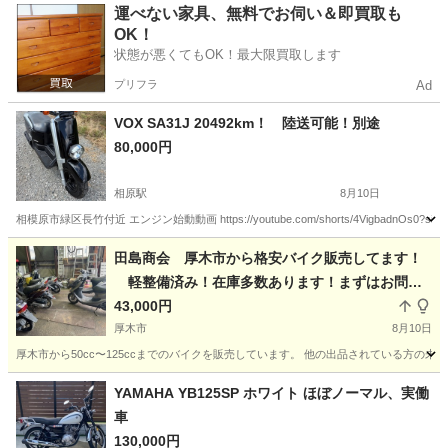
神奈川
横須賀市
衣笠駅
バイク
運べない家具、無料でお伺い＆即買取も
OK！
状態が悪くてもOK！最大限買取します
プリフラ
Ad
VOX SA31J 20492km！ 陸送可能！別途
80,000円
相原駅
8月10日
相模原市緑区長竹付近 エンジン始動動画 https://youtube.com/shorts/4VigbadnOs
神奈川
相模原市
相原駅
ヤマハ
田島商会 厚木市から格安バイク販売してます！
軽整備済み！在庫多数あります！まずはお問い
合わせください♪
43,000円
厚木市
8月10日
厚木市から50cc〜125ccまでのバイクを販売しています。 他の出品されている方
神奈川
厚木市
ホンダ
新品
YAMAHA YB125SP ホワイト ほぼノーマル、実働
車
130,000円