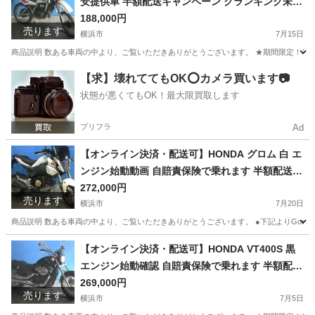
安提供車 半額配送キャンペーン クランキング未確
認 期間限定車体本体価格 現状渡し諸経費￥0- 横
188,000円
売ります
浜 P-Yard
横浜市
7月15日
商品説明 数ある車両の中より、ご覧いただきありがとうございます。 ★期間限定！半額
神奈川
横浜市
ヤマハ
クランキング
【求】壊れててもOK⭕️カメラ買います📷
状態が悪くてもOK！最大限買取します
プリフラ
Ad
【オンライン決済・配送可】HONDA グロム 白 エ
ンジン始動動画 自賠責保険で乗れます 半額配送キ
ャンペーン 期間限定 現状渡し諸経費￥0- 横浜 P-Y
272,000円
売ります
ard
横浜市
7月20日
商品説明 数ある車両の中より、ご覧いただきありがとうございます。 ●下記よりGoogleフォ
神奈川
横浜市
ホンダ
グロム
【オンライン決済・配送可】HONDA VT400S 黒
エンジン始動確認 自賠責保険で乗れます 半額配送
キャンペーン 期間限定 現状渡し諸経費￥0- 横浜 P
269,000円
売ります
-Yard
横浜市
7月5日