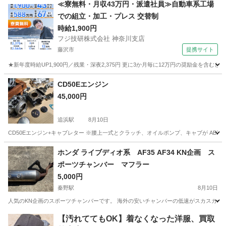
神奈川
横浜市
追浜駅
ヤマハ
≪寮無料・月収43万円・派遣社員≫自動車系工場
での組立・加工・プレス 交替制
時給1,900円
フジ技研株式会社 神奈川支店
藤沢市
提携サイト
★新年度時給UP1,900円／残業・深夜2,375円 更に3か月毎に12万円の奨励金を含む
神奈川
藤沢市
その他
CD50Eエンジン
45,000円
追浜駅
8月10日
CD50Eエンジン+キャブレター ※腰上一式とクラッチ、オイルポンプ、キャブが AB
神奈川
横浜市
追浜駅
ホンダ
ホンダ ライブディオ系 AF35 AF34 KN企画 ス
ポーツチャンバー マフラー
5,000円
秦野駅
8月10日
人気のKN企画のスポーツチャンバーです。 海外の安いチャンバーの低速がスカスカのとは違い 
神奈川
秦野市
秦野駅
ホンダ
【汚れててもOK】着なくなった洋服、買取