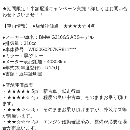
★期間限定！半額配送キャンペーン実施！詳しくはお問い合
わせ下さいませ！！     

【車両情報】  ●店舗評価点：★★★★☆ 4点

●メーカー/車名：BMW G310GS ABSモデル

●排気量：310cc

●車体番号：WB30G0207KR811****

●カラー：黒/グレー

●メーター表記距離：40303km

●年式(初年度登録)：R1/5月

●書類：返納証明書

●店舗評価点表

・★★★★★ 5点：新古車、低走行車

・★★★★☆ 4点：程度の良い中古車、そのままお乗り頂け
ます。

・★★★☆☆ 3点：そのままお乗り頂けますが、外装キズ等
が御座います。

・★★☆☆☆ 2点：エンジン始動確認済み、整備が必要な場
合が御座います。
